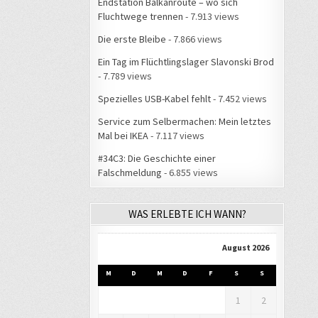
Endstation Balkanroute – wo sich
Fluchtwege trennen
- 7.913 views
Die erste Bleibe
- 7.866 views
Ein Tag im Flüchtlingslager Slavonski Brod
- 7.789 views
Spezielles USB-Kabel fehlt
- 7.452 views
Service zum Selbermachen: Mein letztes
Mal bei IKEA
- 7.117 views
#34C3: Die Geschichte einer
Falschmeldung
- 6.855 views
WAS ERLEBTE ICH WANN?
August 2026
M
D
M
D
F
S
S
1
2