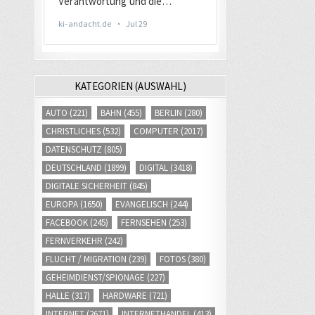
KATEGORIEN (AUSWAHL)
AUTO
(221)
BAHN
(455)
BERLIN
(280)
CHRISTLICHES
(532)
COMPUTER
(2017)
DATENSCHUTZ
(805)
DEUTSCHLAND
(1899)
DIGITAL
(3418)
DIGITALE SICHERHEIT
(845)
EUROPA
(1650)
EVANGELISCH
(244)
FACEBOOK
(245)
FERNSEHEN
(253)
FERNVERKEHR
(242)
FLUCHT / MIGRATION
(239)
FOTOS
(380)
GEHEIMDIENST/SPIONAGE
(227)
HALLE
(317)
HARDWARE
(721)
INTERNET
(2671)
INTERNETHANDEL
(413)