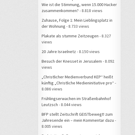
Wie ist die Stimmung, wenn 15.000 Hacker
zusammenkommen?
- 8.818 views
Zuhause, Folge 1: Mein Lieblingsplatz in
der Wohnung
- 8.733 views
Plakate als stumme Zeitzeugen
- 8.327
views
20 Jahre Israelnetz
- 8.150 views
Besuch der Knesset in Jerusalem
- 8.092
views
„Christlicher Medienverbund KEP“ heißt
künftig „Christliche Medieninitiative pro“
-
8.086 views
Frühlingserwachen im Straßenbahnhof
Leutzsch
- 8.044 views
BFP stellt Zeitschrift GEISTbewegt! zum
Jahresende ein – mein Kommentar dazu
-
8.005 views