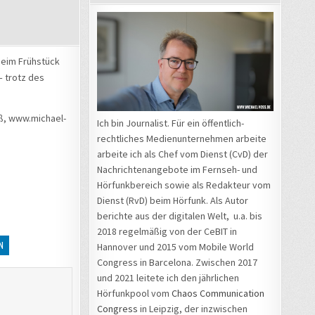
N
beim Frühstück
– trotz des
oß, www.michael-
Ich bin Journalist. Für ein öffentlich-
rechtliches Medienunternehmen arbeite
arbeite ich als Chef vom Dienst (CvD) der
Nachrichtenangebote im Fernseh- und
Hörfunkbereich sowie als Redakteur vom
Dienst (RvD) beim Hörfunk. Als Autor
berichte aus der digitalen Welt, u.a. bis
2018 regelmäßig von der CeBIT in
N
Hannover und 2015 vom Mobile World
Congress in Barcelona. Zwischen 2017
und 2021 leitete ich den jährlichen
Hörfunkpool vom
Chaos Communication
Congress
in Leipzig, der inzwischen