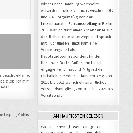
wieder nach Hamburg wechselte.
Außerdem melde ich mich zwischen 2012
und 2022 regelmäßig von der
Internationalen Funkausstellung
in Berlin.
2016 war ich für meinen Arbeitgeber auf
der
Balkanroute
unterwegs und sprach
mit Flüchtlingen. Hinzu kam eine
Vertretungszeit als
Hauptstadtkorrespondent für den
Hörfunk in Berlin. Außerdem bin ich
engagierter Christ und Mitglied der
e Leuchtreklame:
Christlichen Medieninitiative pro e.V. Von
pzig lob‘ ich mir“
2016 bis 2021 war ich ehrenamtliches
wieder
Vorstandsmitglied, von 2018 bis 2021 als
Vorsitzender.
n Leipzig-Gohlis →
AM HÄUFIGSTEN GELESEN
Wie aus einem „bösen“ ein „guter“
Hacker wurde – Matthias Ungethüm