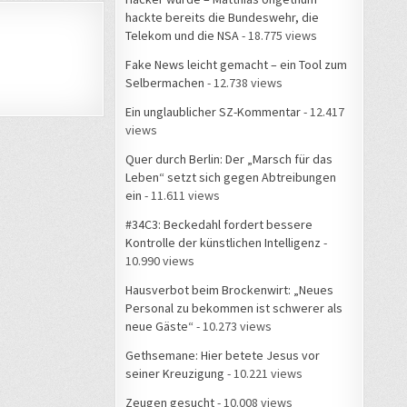
hackte bereits die Bundeswehr, die
Telekom und die NSA
- 18.775 views
Fake News leicht gemacht – ein Tool zum
Selbermachen
- 12.738 views
Ein unglaublicher SZ-Kommentar
- 12.417
views
Quer durch Berlin: Der „Marsch für das
Leben“ setzt sich gegen Abtreibungen
ein
- 11.611 views
#34C3: Beckedahl fordert bessere
Kontrolle der künstlichen Intelligenz
-
10.990 views
Hausverbot beim Brockenwirt: „Neues
Personal zu bekommen ist schwerer als
neue Gäste“
- 10.273 views
Gethsemane: Hier betete Jesus vor
seiner Kreuzigung
- 10.221 views
Zeugen gesucht
- 10.008 views