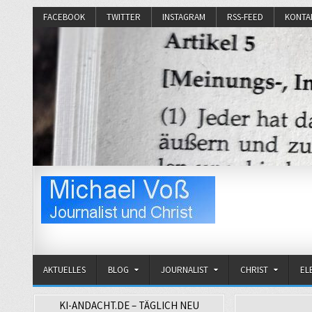
FACEBOOK
TWITTER
INSTAGRAM
RSS-FEED
KONTA
Michael Voß
Journalist und Christ
AKTUELLES
BLOG
JOURNALIST
CHRIST
EL
KI-ANDACHT.DE – TÄGLICH NEU