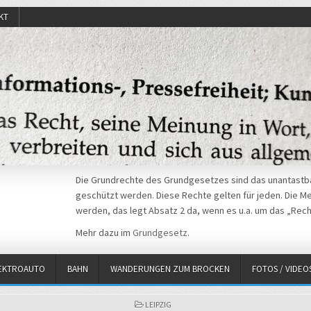
KT
Die Grundrechte des Grundgesetzes sind das unantastba
geschützt werden. Diese Rechte gelten für jeden. Die Mei
werden, das legt Absatz 2 da, wenn es u.a. um das „Rech
Mehr dazu im
Grundgesetz
.
EKTROAUTO
BAHN
WANDERUNGEN ZUM BROCKEN
FOTOS / VIDEO
POSTED
LEIPZIG