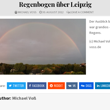
IN
Regenbogen über Leipzig
ON
MICHAEL VOSS
30. AUGUST 2012
LEAVE A COMMENT
REGENBOGE
ÜBER
Der Ausblick 
LEIPZIG
war grandios 
Regens.
(c) Michael V
voss.de
are:
TWITTER
FACEBOOK
REDDIT
VK
DIGG
LINKEDI
uthor:
Michael Voß