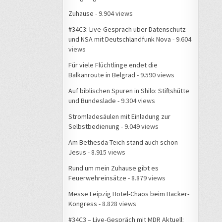
Zuhause
- 9.904 views
#34C3: Live-Gespräch über Datenschutz
und NSA mit Deutschlandfunk Nova
- 9.604
views
Für viele Flüchtlinge endet die
Balkanroute in Belgrad
- 9.590 views
Auf biblischen Spuren in Shilo: Stiftshütte
und Bundeslade
- 9.304 views
Stromladesäulen mit Einladung zur
Selbstbedienung
- 9.049 views
Am Bethesda-Teich stand auch schon
Jesus
- 8.915 views
Rund um mein Zuhause gibt es
Feuerwehreinsätze
- 8.879 views
Messe Leipzig Hotel-Chaos beim Hacker-
Kongress
- 8.828 views
#34C3 – Live-Gespräch mit MDR Aktuell: