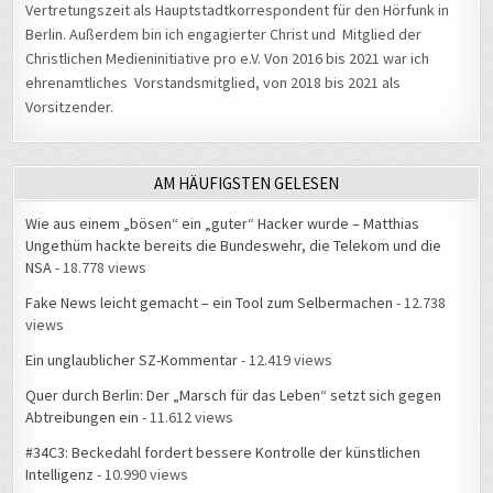
Christlichen Medieninitiative pro e.V. Von 2016 bis 2021 war ich
ehrenamtliches Vorstandsmitglied, von 2018 bis 2021 als
Vorsitzender.
AM HÄUFIGSTEN GELESEN
Wie aus einem „bösen“ ein „guter“ Hacker wurde – Matthias
Ungethüm hackte bereits die Bundeswehr, die Telekom und die
NSA
- 18.778 views
Fake News leicht gemacht – ein Tool zum Selbermachen
- 12.738
views
Ein unglaublicher SZ-Kommentar
- 12.419 views
Quer durch Berlin: Der „Marsch für das Leben“ setzt sich gegen
Abtreibungen ein
- 11.612 views
#34C3: Beckedahl fordert bessere Kontrolle der künstlichen
Intelligenz
- 10.990 views
Hausverbot beim Brockenwirt: „Neues Personal zu bekommen ist
schwerer als neue Gäste“
- 10.276 views