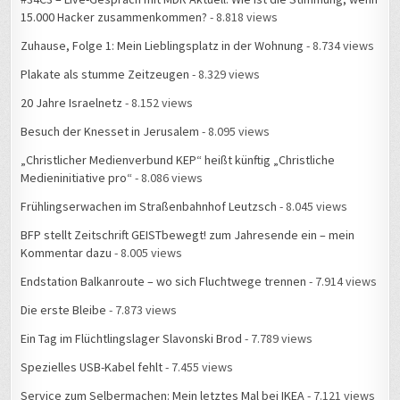
Zuhause, Folge 1: Mein Lieblingsplatz in der Wohnung
- 8.734 views
Plakate als stumme Zeitzeugen
- 8.329 views
20 Jahre Israelnetz
- 8.152 views
Besuch der Knesset in Jerusalem
- 8.095 views
„Christlicher Medienverbund KEP“ heißt künftig „Christliche
Medieninitiative pro“
- 8.086 views
Frühlingserwachen im Straßenbahnhof Leutzsch
- 8.045 views
BFP stellt Zeitschrift GEISTbewegt! zum Jahresende ein – mein
Kommentar dazu
- 8.005 views
Endstation Balkanroute – wo sich Fluchtwege trennen
- 7.914 views
Die erste Bleibe
- 7.873 views
Ein Tag im Flüchtlingslager Slavonski Brod
- 7.789 views
Spezielles USB-Kabel fehlt
- 7.455 views
Service zum Selbermachen: Mein letztes Mal bei IKEA
- 7.121 views
#34C3: Die Geschichte einer Falschmeldung
- 6.855 views