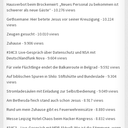
Gethsemane: Hier betete Jesus vor seiner Kreuzigung
- 10.224
views
Zeugen gesucht
- 10.010 views
Zuhause
- 9.906 views
#34C3: Live-Gespräch über Datenschutz und NSA mit
Deutschlandfunk Nova
- 9.604 views
Für viele Flüchtlinge endet die Balkanroute in Belgrad
- 9.592 views
Auf biblischen Spuren in Shilo: Stiftshütte und Bundeslade
- 9.304
views
Stromladesäulen mit Einladung zur Selbstbedienung
- 9.049 views
Am Bethesda-Teich stand auch schon Jesus
- 8.917 views
Rund um mein Zuhause gibt es Feuerwehreinsätze
- 8.880 views
Messe Leipzig Hotel-Chaos beim Hacker-Kongress
- 8.832 views
#34C3 – Live-Gespräch mit MDR Aktuell: Wie ist die Stimmung, wenn
15.000 Hacker zusammenkommen?
- 8.818 views