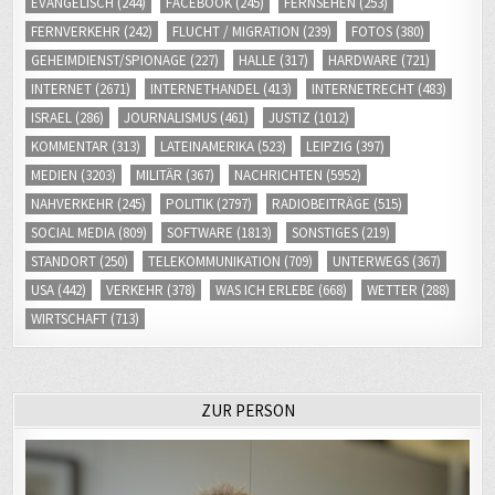
GEHEIMDIENST/SPIONAGE
(227)
HALLE
(317)
HARDWARE
(721)
INTERNET
(2671)
INTERNETHANDEL
(413)
INTERNETRECHT
(483)
ISRAEL
(286)
JOURNALISMUS
(461)
JUSTIZ
(1012)
KOMMENTAR
(313)
LATEINAMERIKA
(523)
LEIPZIG
(397)
MEDIEN
(3203)
MILITÄR
(367)
NACHRICHTEN
(5952)
NAHVERKEHR
(245)
POLITIK
(2797)
RADIOBEITRÄGE
(515)
SOCIAL MEDIA
(809)
SOFTWARE
(1813)
SONSTIGES
(219)
STANDORT
(250)
TELEKOMMUNIKATION
(709)
UNTERWEGS
(367)
USA
(442)
VERKEHR
(378)
WAS ICH ERLEBE
(668)
WETTER
(288)
WIRTSCHAFT
(713)
ZUR PERSON