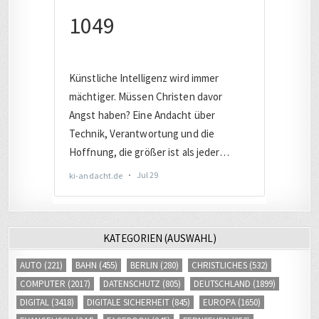
KATEGORIEN (AUSWAHL)
AUTO
(221)
BAHN
(455)
BERLIN
(280)
CHRISTLICHES
(532)
COMPUTER
(2017)
DATENSCHUTZ
(805)
DEUTSCHLAND
(1899)
DIGITAL
(3418)
DIGITALE SICHERHEIT
(845)
EUROPA
(1650)
EVANGELISCH
(244)
FACEBOOK
(245)
FERNSEHEN
(253)
FERNVERKEHR
(242)
FLUCHT / MIGRATION
(239)
FOTOS
(380)