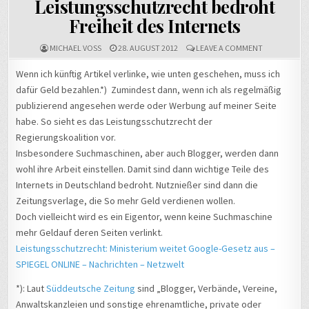
Leistungsschutzrecht bedroht
Freiheit des Internets
ON
MICHAEL VOSS
28. AUGUST 2012
LEAVE A COMMENT
LEISTUNGSS
BEDROHT
Wenn ich künftig Artikel verlinke, wie unten geschehen, muss ich
FREIHEIT
dafür Geld bezahlen.*) Zumindest dann, wenn ich als regelmäßig
DES
INTERNETS
publizierend angesehen werde oder Werbung auf meiner Seite
habe. So sieht es das Leistungsschutzrecht der
Regierungskoalition vor.
Insbesondere Suchmaschinen, aber auch Blogger, werden dann
wohl ihre Arbeit einstellen. Damit sind dann wichtige Teile des
Internets in Deutschland bedroht. Nutznießer sind dann die
Zeitungsverlage, die So mehr Geld verdienen wollen.
Doch vielleicht wird es ein Eigentor, wenn keine Suchmaschine
mehr Geldauf deren Seiten verlinkt.
Leistungsschutzrecht: Ministerium weitet Google-Gesetz aus –
SPIEGEL ONLINE – Nachrichten – Netzwelt
*): Laut
Süddeutsche Zeitung
sind „Blogger, Verbände, Vereine,
Anwaltskanzleien und sonstige ehrenamtliche, private oder