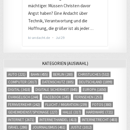
KATEGORIEN (AUSWAHL)
AUTO
(221)
BAHN
(455)
BERLIN
(280)
CHRISTLICHES
(532)
COMPUTER
(2017)
DATENSCHUTZ
(805)
DEUTSCHLAND
(1899)
DIGITAL
(3418)
DIGITALE SICHERHEIT
(845)
EUROPA
(1650)
EVANGELISCH
(244)
FACEBOOK
(245)
FERNSEHEN
(253)
FERNVERKEHR
(242)
FLUCHT / MIGRATION
(239)
FOTOS
(380)
GEHEIMDIENST/SPIONAGE
(227)
HALLE
(317)
HARDWARE
(721)
INTERNET
(2671)
INTERNETHANDEL
(413)
INTERNETRECHT
(483)
ISRAEL
(286)
JOURNALISMUS
(461)
JUSTIZ
(1012)