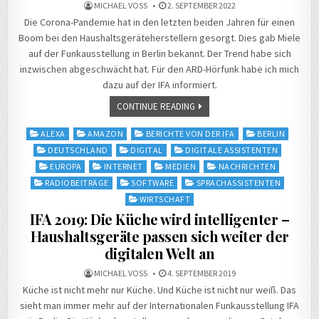
MICHAEL VOSS
2. SEPTEMBER 2022
Die Corona-Pandemie hat in den letzten beiden Jahren für einen
Boom bei den Haushaltsgeräteherstellern gesorgt. Dies gab Miele
auf der Funkausstellung in Berlin bekannt. Der Trend habe sich
inzwischen abgeschwächt hat. Für den ARD-Hörfunk habe ich mich
dazu auf der IFA informiert.
CONTINUE READING
Posted
ALEXA
AMAZON
BERICHTE VON DER IFA
BERLIN
in
DEUTSCHLAND
DIGITAL
DIGITALE ASSISTENTEN
EUROPA
INTERNET
MEDIEN
NACHRICHTEN
RADIOBEITRÄGE
SOFTWARE
SPRACHASSISTENTEN
WIRTSCHAFT
IFA 2019: Die Küche wird intelligenter –
Haushaltsgeräte passen sich weiter der
digitalen Welt an
MICHAEL VOSS
4. SEPTEMBER 2019
Küche ist nicht mehr nur Küche. Und Küche ist nicht nur weiß. Das
sieht man immer mehr auf der Internationalen Funkausstellung IFA