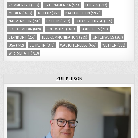
KOMMENTAR
(313)
LATEINAMERIKA
(523)
LEIPZIG
(397)
MEDIEN
(3203)
MILITÄR
(367)
NACHRICHTEN
(5952)
NAHVERKEHR
(245)
POLITIK
(2797)
RADIOBEITRÄGE
(515)
SOCIAL MEDIA
(809)
SOFTWARE
(1813)
SONSTIGES
(219)
STANDORT
(250)
TELEKOMMUNIKATION
(709)
UNTERWEGS
(367)
USA
(442)
VERKEHR
(378)
WAS ICH ERLEBE
(668)
WETTER
(288)
WIRTSCHAFT
(713)
ZUR PERSON