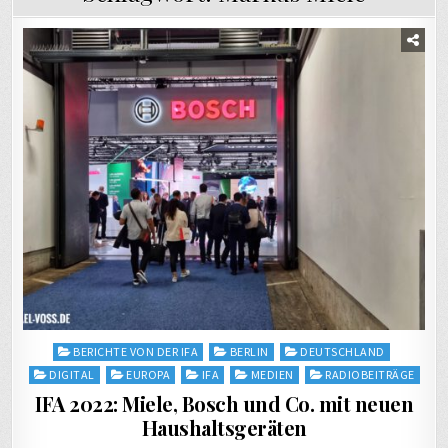
Posted
BERICHTE VON DER IFA
BERLIN
DEUTSCHLAND
in
DIGITAL
EUROPA
IFA
MEDIEN
RADIOBEITRÄGE
IFA 2022: Miele, Bosch und Co. mit neuen
Haushaltsgeräten