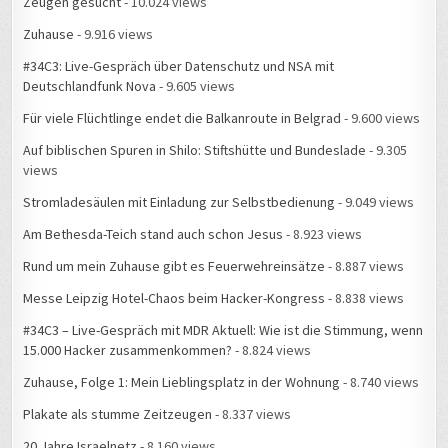
Zeugen gesucht
- 10.024 views
Zuhause
- 9.916 views
#34C3: Live-Gespräch über Datenschutz und NSA mit
Deutschlandfunk Nova
- 9.605 views
Für viele Flüchtlinge endet die Balkanroute in Belgrad
- 9.600 views
Auf biblischen Spuren in Shilo: Stiftshütte und Bundeslade
- 9.305
views
Stromladesäulen mit Einladung zur Selbstbedienung
- 9.049 views
Am Bethesda-Teich stand auch schon Jesus
- 8.923 views
Rund um mein Zuhause gibt es Feuerwehreinsätze
- 8.887 views
Messe Leipzig Hotel-Chaos beim Hacker-Kongress
- 8.838 views
#34C3 – Live-Gespräch mit MDR Aktuell: Wie ist die Stimmung, wenn
15.000 Hacker zusammenkommen?
- 8.824 views
Zuhause, Folge 1: Mein Lieblingsplatz in der Wohnung
- 8.740 views
Plakate als stumme Zeitzeugen
- 8.337 views
20 Jahre Israelnetz
- 8.160 views