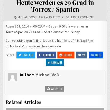
Heute werden es 29 Grad in
Torrox / Spanien
ON
MICHAEL VOSS
23. AUGUST 2014
LEAVE A COMMENT
HEUTE
WERDEN
August 23, 2014 at 06:02AM – Gegen 6:00 Uhr waren es in
ES
Torrox/Spanien 27 Grad. Und die Aussichten: Sunny!
29
GRAD
IN
Den vollständigen Artikel lesen Sie hier: http://ift.tt/1zg5Rjm
TORROX
(c) Michael Voß, www.michael-voss.de
/
SPANIEN
Share:
TWITTER
FACEBOOK
REDDIT
VK
DIGG
LINKEDIN
Author:
Michael Voß
WEBSITE
Related Articles