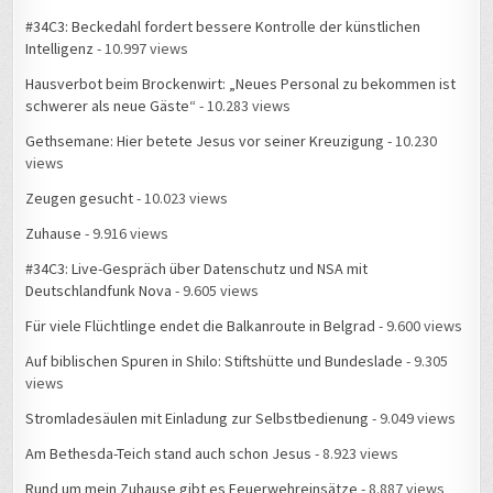
#34C3: Beckedahl fordert bessere Kontrolle der künstlichen
Intelligenz
- 10.997 views
Hausverbot beim Brockenwirt: „Neues Personal zu bekommen ist
schwerer als neue Gäste“
- 10.283 views
Gethsemane: Hier betete Jesus vor seiner Kreuzigung
- 10.230
views
Zeugen gesucht
- 10.023 views
Zuhause
- 9.916 views
#34C3: Live-Gespräch über Datenschutz und NSA mit
Deutschlandfunk Nova
- 9.605 views
Für viele Flüchtlinge endet die Balkanroute in Belgrad
- 9.600 views
Auf biblischen Spuren in Shilo: Stiftshütte und Bundeslade
- 9.305
views
Stromladesäulen mit Einladung zur Selbstbedienung
- 9.049 views
Am Bethesda-Teich stand auch schon Jesus
- 8.923 views
Rund um mein Zuhause gibt es Feuerwehreinsätze
- 8.887 views