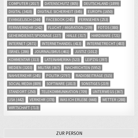
COMPUTER
(2017)
DATENSCHUTZ
(805)
DEUTSCHLAND
(1899)
DIGITAL
(3418)
DIGITALE SICHERHEIT
(845)
EUROPA
(1650)
EVANGELISCH
(244)
FACEBOOK
(245)
FERNSEHEN
(253)
FERNVERKEHR
(242)
FLUCHT / MIGRATION
(239)
FOTOS
(380)
GEHEIMDIENST/SPIONAGE
(227)
HALLE
(317)
HARDWARE
(721)
INTERNET
(2671)
INTERNETHANDEL
(413)
INTERNETRECHT
(483)
ISRAEL
(286)
JOURNALISMUS
(461)
JUSTIZ
(1012)
KOMMENTAR
(313)
LATEINAMERIKA
(523)
LEIPZIG
(397)
MEDIEN
(3203)
MILITÄR
(367)
NACHRICHTEN
(5952)
NAHVERKEHR
(245)
POLITIK
(2797)
RADIOBEITRÄGE
(515)
SOCIAL MEDIA
(809)
SOFTWARE
(1813)
SONSTIGES
(219)
STANDORT
(250)
TELEKOMMUNIKATION
(709)
UNTERWEGS
(367)
USA
(442)
VERKEHR
(378)
WAS ICH ERLEBE
(668)
WETTER
(288)
WIRTSCHAFT
(713)
ZUR PERSON