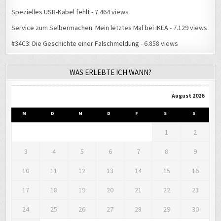
Spezielles USB-Kabel fehlt
- 7.464 views
Service zum Selbermachen: Mein letztes Mal bei IKEA
- 7.129 views
#34C3: Die Geschichte einer Falschmeldung
- 6.858 views
WAS ERLEBTE ICH WANN?
August 2026
M
D
M
D
F
S
S
1
2
3
4
5
6
7
8
9
10
11
12
13
14
15
16
17
18
19
20
21
22
23
24
25
26
27
28
29
30