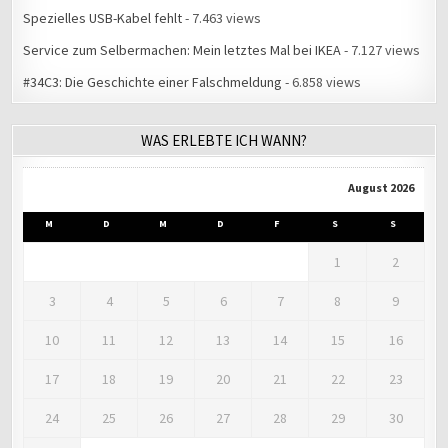
Spezielles USB-Kabel fehlt
- 7.463 views
Service zum Selbermachen: Mein letztes Mal bei IKEA
- 7.127 views
#34C3: Die Geschichte einer Falschmeldung
- 6.858 views
WAS ERLEBTE ICH WANN?
August 2026
M
D
M
D
F
S
S
1
2
3
4
5
6
7
8
9
10
11
12
13
14
15
16
17
18
19
20
21
22
23
24
25
26
27
28
29
30