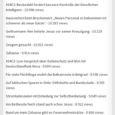
#34C3: Beckedahl fordert bessere Kontrolle der künstlichen
Intelligenz
- 10.996 views
Hausverbot beim Brockenwirt: „Neues Personal zu bekommen ist
schwerer als neue Gäste“
- 10.283 views
Gethsemane: Hier betete Jesus vor seiner Kreuzigung
- 10.229
views
Zeugen gesucht
- 10.021 views
Zuhause
- 9.914 views
#34C3: Live-Gespräch über Datenschutz und NSA mit
Deutschlandfunk Nova
- 9.604 views
Für viele Flüchtlinge endet die Balkanroute in Belgrad
- 9.598 views
Auf biblischen Spuren in Shilo: Stiftshütte und Bundeslade
- 9.305
views
Stromladesäulen mit Einladung zur Selbstbedienung
- 9.049 views
Am Bethesda-Teich stand auch schon Jesus
- 8.922 views
Rund um mein Zuhause gibt es Feuerwehreinsätze
- 8.886 views