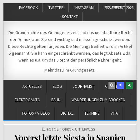
FACEBOOK
TWITTER
INSTAGRAM
RSS-FEED
10. AUGUST 2026
KONTAKT
Michael Voß
Journalist und Christ
Die Grundrechte des Grundgesetzes sind das unantastbare Recht
der Demokratie. Sie sind wichtig und müssen geschützt werden.
Diese Rechte gelten für jeden. Die Meinungsfreiheit wird im Artikel
5 gennannt. Sie kann eingeschränkt werden, das legt Absatz 2 da,
wenn es u.a. um das „Recht der persönliche Ehre“ geht.
Mehr dazu im
Grundgesetz
.
AKTUELLES
BLOG
JOURNALIST
CHRIST
ELEKTROAUTO
BAHN
WANDERUNGEN ZUM BROCKEN
FOTOS / VIDEOS
DIGITAL
TERMINE
VITA
POSTED
FOTOS
,
TORROX
,
UNTERWEGS
IN
Vorerst letzte Siesta in Spanien