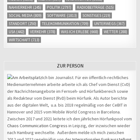
NAHVERKEHR
(245)
POLITIK
(2797)
RADIOBEITRÄGE
(515)
SOCIAL MEDIA
(809)
SOFTWARE
(1813)
SONSTIGES
(219)
STANDORT
(250)
TELEKOMMUNIKATION
(709)
UNTERWEGS
(367)
USA
(442)
VERKEHR
(378)
WAS ICH ERLEBE
(668)
WETTER
(288)
WIRTSCHAFT
(713)
ZUR PERSON
Ich bin Journalist. Für ein öffentlich-rechtliches
Medienunternehmen arbeite arbeite ich als Chef vom Dienst (CvD)
der Nachrichtenangebote im Fernseh- und Hörfunkbereich sowie
als Redakteur vom Dienst (RvD) beim Hörfunk. Als Autor berichte
aus der digitalen Welt, u.a. bis 2018 regelmäßig von der CeBIT in
Hannover und 2015 vom Mobile World Congress in Barcelona.
Zwischen 2017 und 2021 leitete ich den jährlichen Hörfunkpool vom
Chaos Communication Congress
in Leipzig, der inzwischen wieder
nach Hamburg wechselte. Außerdem melde ich mich zwischen
2012 und 2022 regelmäßig von der
Internationalen Funkausstellung