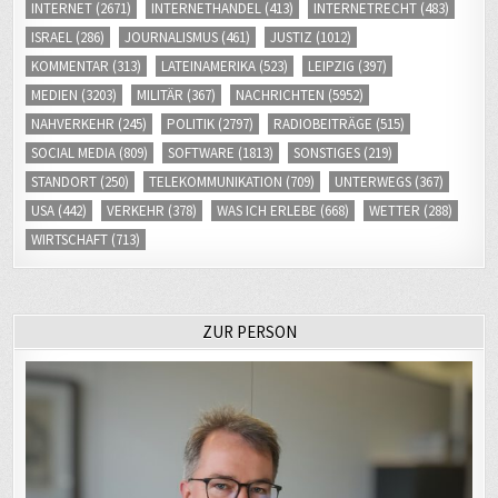
INTERNET
(2671)
INTERNETHANDEL
(413)
INTERNETRECHT
(483)
ISRAEL
(286)
JOURNALISMUS
(461)
JUSTIZ
(1012)
KOMMENTAR
(313)
LATEINAMERIKA
(523)
LEIPZIG
(397)
MEDIEN
(3203)
MILITÄR
(367)
NACHRICHTEN
(5952)
NAHVERKEHR
(245)
POLITIK
(2797)
RADIOBEITRÄGE
(515)
SOCIAL MEDIA
(809)
SOFTWARE
(1813)
SONSTIGES
(219)
STANDORT
(250)
TELEKOMMUNIKATION
(709)
UNTERWEGS
(367)
USA
(442)
VERKEHR
(378)
WAS ICH ERLEBE
(668)
WETTER
(288)
WIRTSCHAFT
(713)
ZUR PERSON