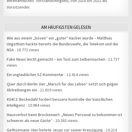
ehrenamtliches Vorstandsmitglied, von 2018 bis 2021 als
Vorsitzender.
AM HÄUFIGSTEN GELESEN
Wie aus einem „bösen“ ein „guter“ Hacker wurde – Matthias
Ungethüm hackte bereits die Bundeswehr, die Telekom und die
NSA
- 18.772 views
Fake News leicht gemacht – ein Tool zum Selbermachen
- 12.737
views
Ein unglaublicher SZ-Kommentar
- 12.414 views
Quer durch Berlin: Der „Marsch für das Leben“ setzt sich gegen
Abtreibungen ein
- 11.610 views
#34C3: Beckedahl fordert bessere Kontrolle der künstlichen
Intelligenz
- 10.984 views
Hausverbot beim Brockenwirt: „Neues Personal zu bekommen ist
schwerer als neue Gäste“
- 10.263 views
Gethsemane: Hier betete Jesus vor seiner Kreuzigung
- 10.214