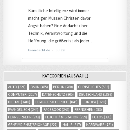
KATEGORIEN (AUSWAHL)
AUTO
(221)
BAHN
(455)
BERLIN
(280)
CHRISTLICHES
(532)
COMPUTER
(2017)
DATENSCHUTZ
(805)
DEUTSCHLAND
(1899)
DIGITAL
(3418)
DIGITALE SICHERHEIT
(845)
EUROPA
(1650)
EVANGELISCH
(244)
FACEBOOK
(245)
FERNSEHEN
(253)
FERNVERKEHR
(242)
FLUCHT / MIGRATION
(239)
FOTOS
(380)
GEHEIMDIENST/SPIONAGE
(227)
HALLE
(317)
HARDWARE
(721)