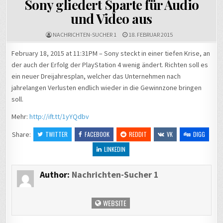
Sony gliedert Sparte für Audio
und Video aus
NACHRICHTEN-SUCHER 1
18. FEBRUAR 2015
February 18, 2015 at 11:31PM – Sony steckt in einer tiefen Krise, an
der auch der Erfolg der PlayStation 4 wenig ändert. Richten soll es
ein neuer Dreijahresplan, welcher das Unternehmen nach
jahrelangen Verlusten endlich wieder in die Gewinnzone bringen
soll.
Mehr:
http://ift.tt/1yYQdbv
Share:
TWITTER
FACEBOOK
REDDIT
VK
DIGG
LINKEDIN
Author:
Nachrichten-Sucher 1
WEBSITE