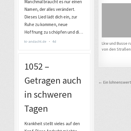
Lkw und Busse r
von den Straßen
Beitrags
← Ein lohnenswerte