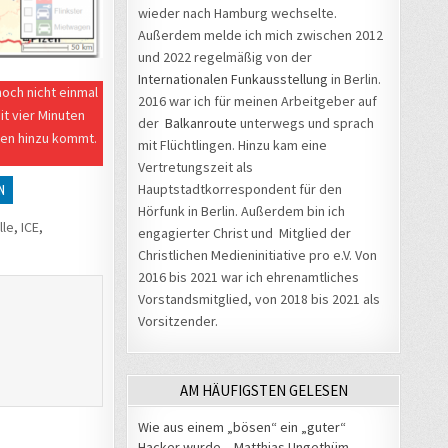
wieder nach Hamburg wechselte.
Außerdem melde ich mich zwischen 2012
und 2022 regelmäßig von der
Internationalen Funkausstellung
in Berlin.
noch nicht einmal
2016 war ich für meinen Arbeitgeber auf
it vier Minuten
der
Balkanroute
unterwegs und sprach
en hinzu kommt.
mit Flüchtlingen. Hinzu kam eine
Vertretungszeit als
Hauptstadtkorrespondent für den
N
Hörfunk in Berlin. Außerdem bin ich
lle
,
ICE
,
engagierter Christ und Mitglied der
Christlichen Medieninitiative pro e.V. Von
2016 bis 2021 war ich ehrenamtliches
Vorstandsmitglied, von 2018 bis 2021 als
Vorsitzender.
AM HÄUFIGSTEN GELESEN
Wie aus einem „bösen“ ein „guter“
Hacker wurde – Matthias Ungethüm