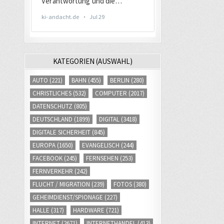
KATEGORIEN (AUSWAHL)
AUTO
(221)
BAHN
(455)
BERLIN
(280)
CHRISTLICHES
(532)
COMPUTER
(2017)
DATENSCHUTZ
(805)
DEUTSCHLAND
(1899)
DIGITAL
(3418)
DIGITALE SICHERHEIT
(845)
EUROPA
(1650)
EVANGELISCH
(244)
FACEBOOK
(245)
FERNSEHEN
(253)
FERNVERKEHR
(242)
FLUCHT / MIGRATION
(239)
FOTOS
(380)
GEHEIMDIENST/SPIONAGE
(227)
HALLE
(317)
HARDWARE
(721)
INTERNET
(2671)
INTERNETHANDEL
(413)