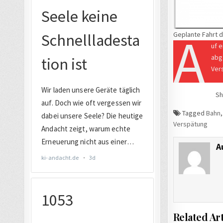
A
Geplante Fahrt d
uf e
abge
Ver
Sh
Tagged
Bahn
Verspätung
A
Related Art