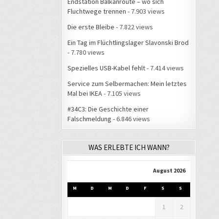
Endstation Balkanroute – wo sich
Fluchtwege trennen
- 7.903 views
Die erste Bleibe
- 7.822 views
Ein Tag im Flüchtlingslager Slavonski Brod
- 7.780 views
Spezielles USB-Kabel fehlt
- 7.414 views
Service zum Selbermachen: Mein letztes
Mal bei IKEA
- 7.105 views
#34C3: Die Geschichte einer
Falschmeldung
- 6.846 views
WAS ERLEBTE ICH WANN?
August 2026
M
D
M
D
F
S
S
1
2