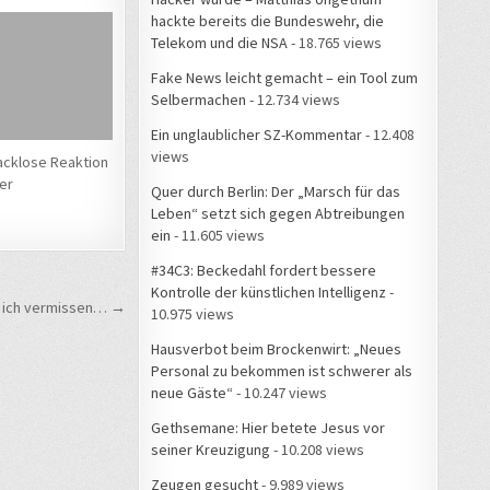
hackte bereits die Bundeswehr, die
Telekom und die NSA
- 18.765 views
Fake News leicht gemacht – ein Tool zum
Selbermachen
- 12.734 views
Ein unglaublicher SZ-Kommentar
- 12.408
views
cklose Reaktion
er
Quer durch Berlin: Der „Marsch für das
Leben“ setzt sich gegen Abtreibungen
ein
- 11.605 views
#34C3: Beckedahl fordert bessere
Kontrolle der künstlichen Intelligenz
-
 ich vermissen… →
10.975 views
Hausverbot beim Brockenwirt: „Neues
Personal zu bekommen ist schwerer als
neue Gäste“
- 10.247 views
Gethsemane: Hier betete Jesus vor
seiner Kreuzigung
- 10.208 views
Zeugen gesucht
- 9.989 views