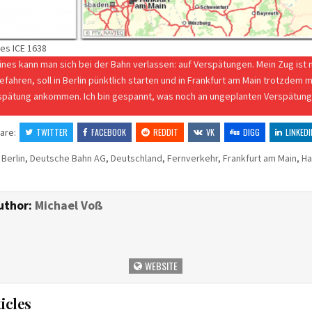
es ICE 1638
ines kann man sich bei der Bahn verlassen: auf Verspätungen. Mein Zug ist 
fahren, soll in Berlin pünktlich starten und in Frankfurt am Main trotzdem m
spätung ankommen. Ich bin gespannt, was noch an ungeplanten Verspätung
are:
TWITTER
FACEBOOK
REDDIT
VK
DIGG
LINKEDI
,
Berlin
,
Deutsche Bahn AG
,
Deutschland
,
Fernverkehr
,
Frankfurt am Main
,
Ha
uthor:
Michael Voß
WEBSITE
icles