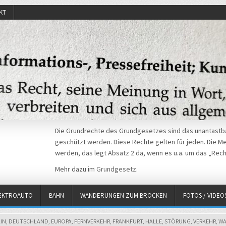
KT
Die Grundrechte des Grundgesetzes sind das unantastba
geschützt werden. Diese Rechte gelten für jeden. Die Mei
werden, das legt Absatz 2 da, wenn es u.a. um das „Rech
Mehr dazu im
Grundgesetz
.
EKTROAUTO
BAHN
WANDERUNGEN ZUM BROCKEN
FOTOS / VIDEO
LIN
,
DEUTSCHLAND
,
EUROPA
,
FERNVERKEHR
,
FRANKFURT
,
HALLE
,
STÖRUNG
,
VERKEHR
,
WA