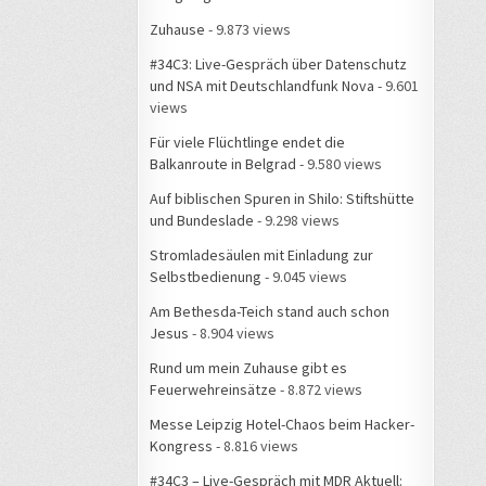
Zuhause
- 9.873 views
#34C3: Live-Gespräch über Datenschutz
und NSA mit Deutschlandfunk Nova
- 9.601
views
Für viele Flüchtlinge endet die
Balkanroute in Belgrad
- 9.580 views
Auf biblischen Spuren in Shilo: Stiftshütte
und Bundeslade
- 9.298 views
Stromladesäulen mit Einladung zur
Selbstbedienung
- 9.045 views
Am Bethesda-Teich stand auch schon
Jesus
- 8.904 views
Rund um mein Zuhause gibt es
Feuerwehreinsätze
- 8.872 views
Messe Leipzig Hotel-Chaos beim Hacker-
Kongress
- 8.816 views
#34C3 – Live-Gespräch mit MDR Aktuell: