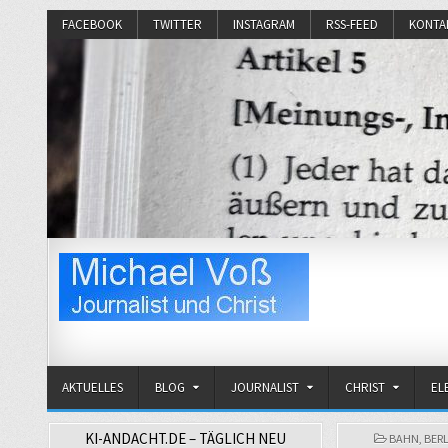
FACEBOOK
TWITTER
INSTAGRAM
RSS-FEED
KONTA
Michael Voß
Journalist und Christ
AKTUELLES
BLOG
JOURNALIST
CHRIST
EL
KI-ANDACHT.DE – TÄGLICH NEU
POSTED
BAHN
,
BER