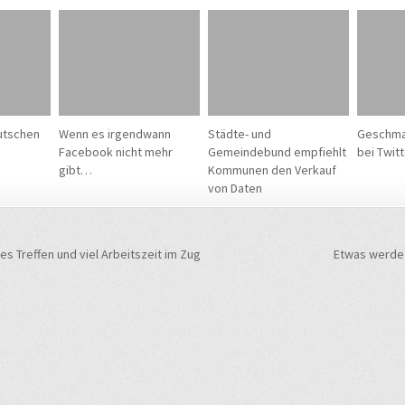
utschen
Wenn es irgendwann
Städte- und
Geschma
Facebook nicht mehr
Gemeindebund empfiehlt
bei Twitt
gibt…
Kommunen den Verkauf
von Daten
navigation
s Treffen und viel Arbeitszeit im Zug
Etwas werde