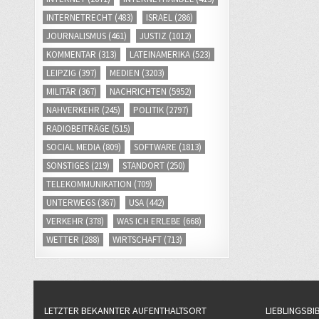
INTERNETRECHT
(483)
ISRAEL
(286)
JOURNALISMUS
(461)
JUSTIZ
(1012)
KOMMENTAR
(313)
LATEINAMERIKA
(523)
LEIPZIG
(397)
MEDIEN
(3203)
MILITÄR
(367)
NACHRICHTEN
(5952)
NAHVERKEHR
(245)
POLITIK
(2797)
RADIOBEITRÄGE
(515)
SOCIAL MEDIA
(809)
SOFTWARE
(1813)
SONSTIGES
(219)
STANDORT
(250)
TELEKOMMUNIKATION
(709)
UNTERWEGS
(367)
USA
(442)
VERKEHR
(378)
WAS ICH ERLEBE
(668)
WETTER
(288)
WIRTSCHAFT
(713)
LETZTER BEKANNTER AUFENTHALTSORT
LIEBLINGSBI