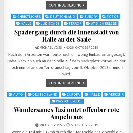
CONTINUE READING
Posted
CHRISTLICHES
DEUTSCHLAND
EUROPA
FOTOS
in
HALLE
JÜDISCHES
TERROR
WAS ICH ERLEBE
Spaziergang durch die Innenstadt von
Halle an der Saale
MICHAEL VOSS
26. OKTOBER 2019
Nach dem Arbeiten war heute noch ein wenig Einkaufen angesagt.
Dabei kam ich auch an der Stelle auf dem Marktplatz vorbei, an der
noch immer an den Terroranschlag vom 9. Oktober 2019 erinnert
wird.
CONTINUE READING
Posted
AUTO
DEUTSCHLAND
EUROPA
HALLE
VERKEHR
in
WAS ICH ERLEBE
Wundersames Taxi nutzt offenbar rote
Ampeln aus
MICHAEL VOSS
22. OKTOBER 2019
Wenn ein Taxi mit 30 kmh durch die Stadt schleicht, obwohl die