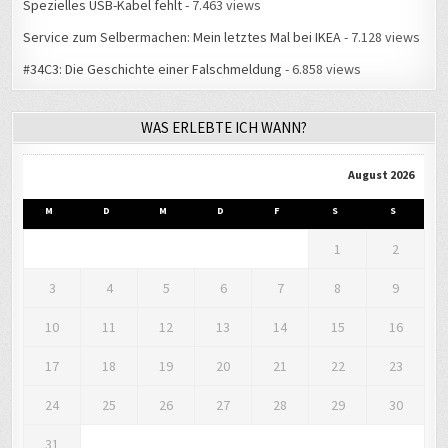
Spezielles USB-Kabel fehlt
- 7.463 views
Service zum Selbermachen: Mein letztes Mal bei IKEA
- 7.128 views
#34C3: Die Geschichte einer Falschmeldung
- 6.858 views
WAS ERLEBTE ICH WANN?
August 2026
M
D
M
D
F
S
S
1
2
3
4
5
6
7
8
9
10
11
12
13
14
15
16
17
18
19
20
21
22
23
24
25
26
27
28
29
30
31