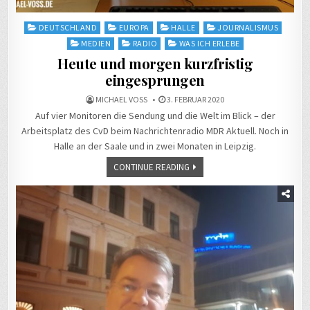
Posted
DEUTSCHLAND
EUROPA
HALLE
JOURNALISMUS
in
MEDIEN
RADIO
WAS ICH ERLEBE
Heute und morgen kurzfristig
eingesprungen
MICHAEL VOSS
3. FEBRUAR 2020
Auf vier Monitoren die Sendung und die Welt im Blick – der
Arbeitsplatz des CvD beim Nachrichtenradio MDR Aktuell. Noch in
Halle an der Saale und in zwei Monaten in Leipzig.
CONTINUE READING