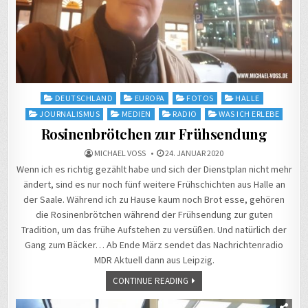
Posted
DEUTSCHLAND
EUROPA
FOTOS
HALLE
in
JOURNALISMUS
MEDIEN
RADIO
WAS ICH ERLEBE
Rosinenbrötchen zur Frühsendung
MICHAEL VOSS
24. JANUAR 2020
Wenn ich es richtig gezählt habe und sich der Dienstplan nicht mehr
ändert, sind es nur noch fünf weitere Frühschichten aus Halle an
der Saale. Während ich zu Hause kaum noch Brot esse, gehören
die Rosinenbrötchen während der Frühsendung zur guten
Tradition, um das frühe Aufstehen zu versüßen. Und natürlich der
Gang zum Bäcker… Ab Ende März sendet das Nachrichtenradio
MDR Aktuell dann aus Leipzig.
CONTINUE READING