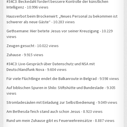
#34C3: Beckedahl fordert bessere Kontrolle der künstlichen
Intelligenz
- 10.996 views
Hausverbot beim Brockenwirt: „Neues Personal zu bekommen ist
schwerer als neue Gäste“
- 10.283 views
Gethsemane: Hier betete Jesus vor seiner Kreuzigung
- 10.229
views
Zeugen gesucht
- 10.022 views
Zuhause
- 9.915 views
#34C3: Live-Gespräch über Datenschutz und NSA mit
Deutschlandfunk Nova
- 9.604 views
Für viele Flüchtlinge endet die Balkanroute in Belgrad
- 9.598 views
Auf biblischen Spuren in Shilo: Stiftshütte und Bundeslade
- 9.305
views
Stromladesäulen mit Einladung zur Selbstbedienung
- 9.049 views
Am Bethesda-Teich stand auch schon Jesus
- 8.923 views
Rund um mein Zuhause gibt es Feuerwehreinsätze
- 8.887 views