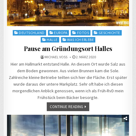
Posted
DEUTSCHLAND
EUROPA
FOTOS
GESCHICHTE
in
HALLE
WAS ICH ERLEBE
Pause am Gründungsort Halles
MICHAEL VOSS
2. MÄRZ 2020
Hier am Hallmarkt entstand Halle. An diesem Ort wurde Salz aus
dem Boden gewonnen. Aus vielen Brunnen kam die Sole.
Zahlreiche kleine Betriebe teilten sich hier die Fläche. Erst später
wurde daraus der untere Markplatz. Sehr oft habe ich diesen
morgendlichen Anblick genossen, wenn ich als Früh-RvD mein
Frühstück beim Bäcker besorgte.
CONTINUE READING