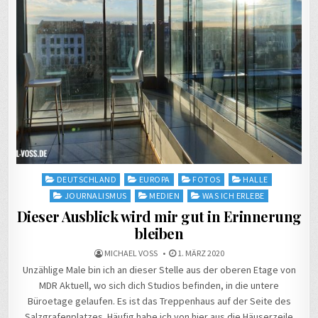
Posted
DEUTSCHLAND
EUROPA
FOTOS
HALLE
in
JOURNALISMUS
MEDIEN
WAS ICH ERLEBE
Dieser Ausblick wird mir gut in Erinnerung
bleiben
MICHAEL VOSS
1. MÄRZ 2020
Unzählige Male bin ich an dieser Stelle aus der oberen Etage von
MDR Aktuell, wo sich dich Studios befinden, in die untere
Büroetage gelaufen. Es ist das Treppenhaus auf der Seite des
Salzgrafenplatzes. Häufig habe ich von hier aus die Häuserzeile