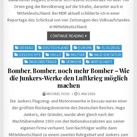
Orten ging die Bevölkerung auf die Straße, darunter auch in
Mitteldeutschland. Bei MDR aktuell schilderte ich in einer
Reportage das Schicksal von vier Zeitzeugen des Volksaufstandes
in Mitteldeutschland.
CONTINUE READING
Posted
DESSAU
DEUTSCHLAND
EUROPA
FLUGZEUG
in
GESCHICHTE
HALLE
MILITÄR
NAZI-DIKTATUR
RADIOBEITRÄGE
VERKEHR
WIRTSCHAFT
Bomber, Bomber, noch mehr Bomber – Wie
die Junkers-Werke den Luftkrieg möglich
machen
MICHAEL VOSS
5. MAI 2020
Die Junkers Flugzeug- und Motorenwerke in Dessau waren einer
der größten Rüstungskonzerne des Deutschen Reiches. Hugo
Junkers, der Gründer, wurde aber gleich nach der
Machtübernahme 1933 von den Nationalsozialisten aus seiner
eigenen Firma verbannt. Sein Nachfolger wollte dann
Mitteldeutschland zu einem zweiten Ruhrgebiet und Junkers zum