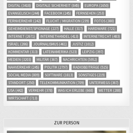
DIGITAL
(3418)
DIGITALE SICHERHEIT
(845)
EUROPA
(1650)
EVANGELISCH
(244)
FACEBOOK
(245)
FERNSEHEN
(253)
FERNVERKEHR
(242)
FLUCHT / MIGRATION
(239)
FOTOS
(380)
GEHEIMDIENST/SPIONAGE
(227)
HALLE
(317)
HARDWARE
(721)
INTERNET
(2671)
INTERNETHANDEL
(413)
INTERNETRECHT
(483)
ISRAEL
(286)
JOURNALISMUS
(461)
JUSTIZ
(1012)
KOMMENTAR
(313)
LATEINAMERIKA
(523)
LEIPZIG
(397)
MEDIEN
(3203)
MILITÄR
(367)
NACHRICHTEN
(5952)
NAHVERKEHR
(245)
POLITIK
(2797)
RADIOBEITRÄGE
(515)
SOCIAL MEDIA
(809)
SOFTWARE
(1813)
SONSTIGES
(219)
STANDORT
(250)
TELEKOMMUNIKATION
(709)
UNTERWEGS
(367)
USA
(442)
VERKEHR
(378)
WAS ICH ERLEBE
(668)
WETTER
(288)
WIRTSCHAFT
(713)
ZUR PERSON