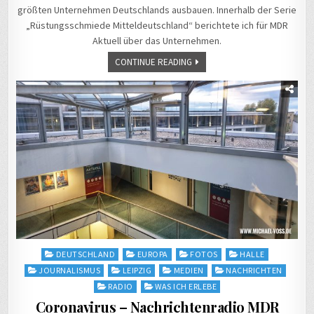
größten Unternehmen Deutschlands ausbauen. Innerhalb der Serie
„Rüstungsschmiede Mitteldeutschland“ berichtete ich für MDR
Aktuell über das Unternehmen.
CONTINUE READING
Posted
DEUTSCHLAND
EUROPA
FOTOS
HALLE
in
JOURNALISMUS
LEIPZIG
MEDIEN
NACHRICHTEN
RADIO
WAS ICH ERLEBE
Coronavirus – Nachrichtenradio MDR