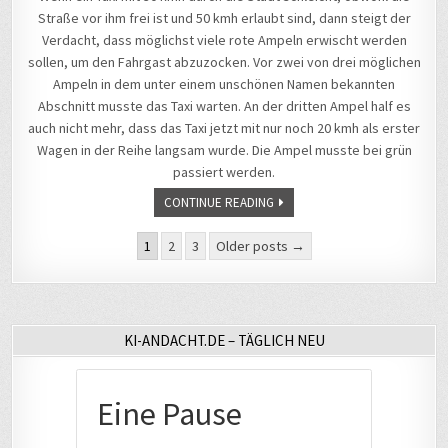
Straße vor ihm frei ist und 50 kmh erlaubt sind, dann steigt der
Verdacht, dass möglichst viele rote Ampeln erwischt werden
sollen, um den Fahrgast abzuzocken. Vor zwei von drei möglichen
Ampeln in dem unter einem unschönen Namen bekannten
Abschnitt musste das Taxi warten. An der dritten Ampel half es
auch nicht mehr, dass das Taxi jetzt mit nur noch 20 kmh als erster
Wagen in der Reihe langsam wurde. Die Ampel musste bei grün
passiert werden.
CONTINUE READING
Seitennummerierung
1
2
3
Older posts →
der
Beiträge
KI-ANDACHT.DE – TÄGLICH NEU