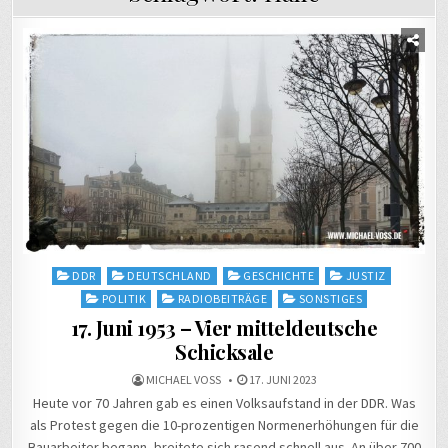
Posted
DDR
DEUTSCHLAND
GESCHICHTE
JUSTIZ
in
POLITIK
RADIOBEITRÄGE
SONSTIGES
17. Juni 1953 – Vier mitteldeutsche
Schicksale
MICHAEL VOSS
17. JUNI 2023
Heute vor 70 Jahren gab es einen Volksaufstand in der DDR. Was
als Protest gegen die 10-prozentigen Normenerhöhungen für die
Bauarbeiter begann, breitete sich rasend schnell aus. An über 700