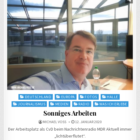
Posted
DEUTSCHLAND
EUROPA
FOTOS
HALLE
in
JOURNALISMUS
MEDIEN
RADIO
WAS ICH ERLEBE
Sonniges Arbeiten
MICHAEL VOSS
12. JANUAR 2020
Der Arbeitsplatz als CvD beim Nachrichtenradio MDR Aktuell immer
„lichtüberflutet“.