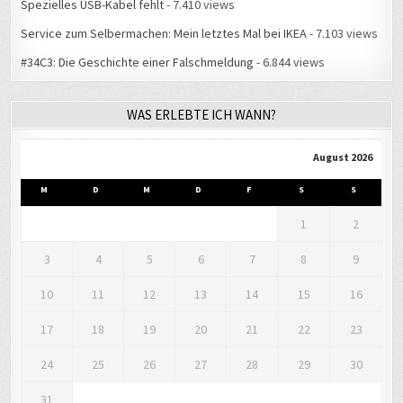
Service zum Selbermachen: Mein letztes Mal bei IKEA
- 7.103 views
#34C3: Die Geschichte einer Falschmeldung
- 6.844 views
WAS ERLEBTE ICH WANN?
August 2026
M
D
M
D
F
S
S
1
2
3
4
5
6
7
8
9
10
11
12
13
14
15
16
17
18
19
20
21
22
23
24
25
26
27
28
29
30
31