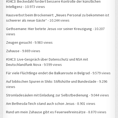
Intelligenz
- 10.973 views
Hausverbot beim Brockenwirt: „Neues Personal zu bekommen ist
schwerer als neue Gäste“
- 10.244 views
Gethsemane: Hier betete Jesus vor seiner Kreuzigung
- 10.207
views
Zeugen gesucht
- 9.983 views
Zuhause
- 9.869 views
#34C3: Live-Gespräch über Datenschutz und NSA mit
Deutschlandfunk Nova
- 9.599 views
Für viele Flüchtlinge endet die Balkanroute in Belgrad
- 9.579 views
Auf biblischen Spuren in Shilo: Stiftshütte und Bundeslade
- 9.296
views
Stromladesäulen mit Einladung zur Selbstbedienung
- 9.044 views
Am Bethesda-Teich stand auch schon Jesus
- 8.901 views
Rund um mein Zuhause gibt es Feuerwehreinsätze
- 8.870 views
Messe Leipzig Hotel-Chaos beim Hacker-Kongress
- 8.815 views