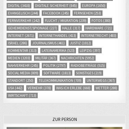
EVANGELISCH
(244)
FACEBOOK
(245)
FERNSEHEN
(253)
FERNVERKEHR
(242)
FLUCHT / MIGRATION
(239)
FOTOS
(380)
GEHEIMDIENST/SPIONAGE
(227)
HALLE
(317)
HARDWARE
(721)
INTERNET
(2671)
INTERNETHANDEL
(413)
INTERNETRECHT
(483)
ISRAEL
(286)
JOURNALISMUS
(461)
JUSTIZ
(1012)
KOMMENTAR
(313)
LATEINAMERIKA
(523)
LEIPZIG
(397)
MEDIEN
(3203)
MILITÄR
(367)
NACHRICHTEN
(5952)
NAHVERKEHR
(245)
POLITIK
(2797)
RADIOBEITRÄGE
(515)
SOCIAL MEDIA
(809)
SOFTWARE
(1813)
SONSTIGES
(219)
STANDORT
(250)
TELEKOMMUNIKATION
(709)
UNTERWEGS
(367)
USA
(442)
VERKEHR
(378)
WAS ICH ERLEBE
(668)
WETTER
(288)
WIRTSCHAFT
(713)
ZUR PERSON