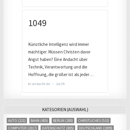
KATEGORIEN (AUSWAHL)
AUTO
(221)
BAHN
(455)
BERLIN
(280)
CHRISTLICHES
(532)
COMPUTER
(2017)
DATENSCHUTZ
(805)
DEUTSCHLAND
(1899)
DIGITAL
(3418)
DIGITALE SICHERHEIT
(845)
EUROPA
(1650)