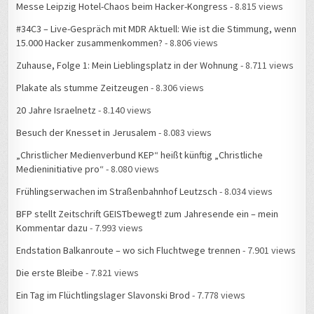
#34C3 – Live-Gespräch mit MDR Aktuell: Wie ist die Stimmung, wenn
15.000 Hacker zusammenkommen?
- 8.806 views
Zuhause, Folge 1: Mein Lieblingsplatz in der Wohnung
- 8.711 views
Plakate als stumme Zeitzeugen
- 8.306 views
20 Jahre Israelnetz
- 8.140 views
Besuch der Knesset in Jerusalem
- 8.083 views
„Christlicher Medienverbund KEP“ heißt künftig „Christliche
Medieninitiative pro“
- 8.080 views
Frühlingserwachen im Straßenbahnhof Leutzsch
- 8.034 views
BFP stellt Zeitschrift GEISTbewegt! zum Jahresende ein – mein
Kommentar dazu
- 7.993 views
Endstation Balkanroute – wo sich Fluchtwege trennen
- 7.901 views
Die erste Bleibe
- 7.821 views
Ein Tag im Flüchtlingslager Slavonski Brod
- 7.778 views
Spezielles USB-Kabel fehlt
- 7.410 views