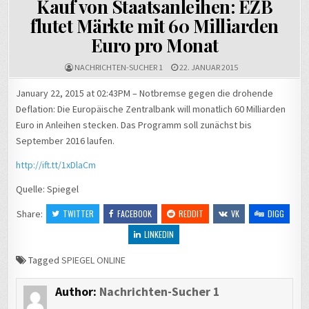
Kauf von Staatsanleihen: EZB
flutet Märkte mit 60 Milliarden
Euro pro Monat
NACHRICHTEN-SUCHER 1
22. JANUAR 2015
January 22, 2015 at 02:43PM – Notbremse gegen die drohende
Deflation: Die Europäische Zentralbank will monatlich 60 Milliarden
Euro in Anleihen stecken. Das Programm soll zunächst bis
September 2016 laufen.
http://ift.tt/1xDlaCm
Quelle: Spiegel
Share:
TWITTER
FACEBOOK
REDDIT
VK
DIGG
LINKEDIN
Tagged
SPIEGEL ONLINE
Author:
Nachrichten-Sucher 1