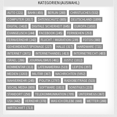
KATEGORIEN (AUSWAHL)
AUTO
(221)
BAHN
(455)
BERLIN
(280)
CHRISTLICHES
(532)
COMPUTER
(2017)
DATENSCHUTZ
(805)
DEUTSCHLAND
(1899)
DIGITAL
(3418)
DIGITALE SICHERHEIT
(845)
EUROPA
(1650)
EVANGELISCH
(244)
FACEBOOK
(245)
FERNSEHEN
(253)
FERNVERKEHR
(242)
FLUCHT / MIGRATION
(239)
FOTOS
(380)
GEHEIMDIENST/SPIONAGE
(227)
HALLE
(317)
HARDWARE
(721)
INTERNET
(2671)
INTERNETHANDEL
(413)
INTERNETRECHT
(483)
ISRAEL
(286)
JOURNALISMUS
(461)
JUSTIZ
(1012)
KOMMENTAR
(313)
LATEINAMERIKA
(523)
LEIPZIG
(397)
MEDIEN
(3203)
MILITÄR
(367)
NACHRICHTEN
(5952)
NAHVERKEHR
(245)
POLITIK
(2797)
RADIOBEITRÄGE
(515)
SOCIAL MEDIA
(809)
SOFTWARE
(1813)
SONSTIGES
(219)
STANDORT
(250)
TELEKOMMUNIKATION
(709)
UNTERWEGS
(367)
USA
(442)
VERKEHR
(378)
WAS ICH ERLEBE
(668)
WETTER
(288)
WIRTSCHAFT
(713)