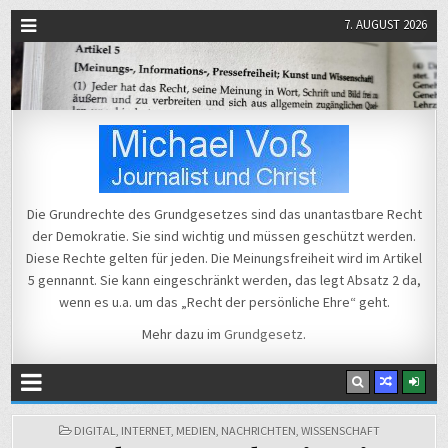
7. AUGUST 2026
Michael Voß
Journalist und Christ
Die Grundrechte des Grundgesetzes sind das unantastbare Recht
der Demokratie. Sie sind wichtig und müssen geschützt werden.
Diese Rechte gelten für jeden. Die Meinungsfreiheit wird im Artikel
5 gennannt. Sie kann eingeschränkt werden, das legt Absatz 2 da,
wenn es u.a. um das „Recht der persönliche Ehre“ geht.
Mehr dazu im
Grundgesetz
.
POSTED
DIGITAL
,
INTERNET
,
MEDIEN
,
NACHRICHTEN
,
WISSENSCHAFT
IN