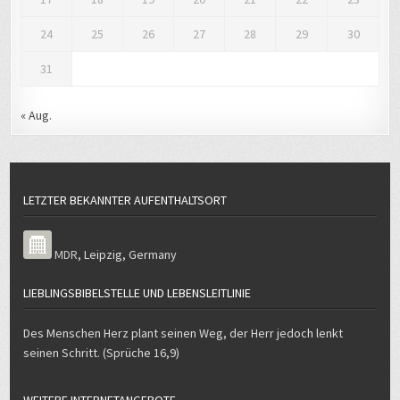
24
25
26
27
28
29
30
31
« Aug.
LETZTER BEKANNTER AUFENTHALTSORT
MDR
,
Leipzig
,
Germany
LIEBLINGSBIBELSTELLE UND LEBENSLEITLINIE
Des Menschen Herz plant seinen Weg, der Herr jedoch lenkt
seinen Schritt. (Sprüche 16,9)