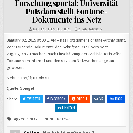
Forschungsportal: Universität
Potsdam stellt Fontane-
Dokumente ins Netz
NACHRICHTEN-SUCHER 1
2. JANUAR 2015
January 02, 2015 at 09:27AM – Das Potsdamer Fontane-Archiv plant,
Zehntausende Dokumente des Schriftstellers übers Netz
zugänglich zu machen. Nach Einschätzung der Archivleiterin wäre
Fontane vom Internet und den sozialen Netzwerken angetan
gewesen.
Mehr: http://ift.tt/1xlo3uR
Quelle: Spiegel
Share:
TWITTER
FACEBOOK
REDDIT
VK
DIGG
LINKEDIN
Tagged
SPIEGEL ONLINE - Netzwelt
Author:
Nachrichten-Sucher 1