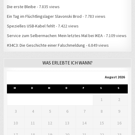
Die erste Bleibe
- 7.835 views
Ein Tag im Flüchtlingslager Slavonski Brod
- 7.783 views
Spezielles USB-Kabel fehlt
- 7.422 views
Service zum Selbermachen: Mein letztes Mal bei IKEA
- 7.109 views
#34C3: Die Geschichte einer Falschmeldung
- 6.849 views
WAS ERLEBTE ICH WANN?
August 2026
M
D
M
D
F
S
S
1
2
3
4
5
6
7
8
9
10
11
12
13
14
15
16
17
18
19
20
21
22
23