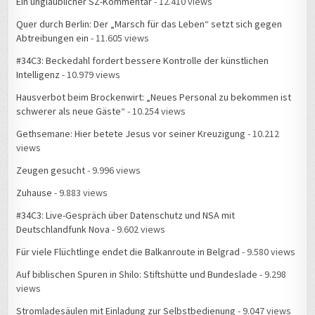
Ein unglaublicher SZ-Kommentar
- 12.410 views
Quer durch Berlin: Der „Marsch für das Leben“ setzt sich gegen
Abtreibungen ein
- 11.605 views
#34C3: Beckedahl fordert bessere Kontrolle der künstlichen
Intelligenz
- 10.979 views
Hausverbot beim Brockenwirt: „Neues Personal zu bekommen ist
schwerer als neue Gäste“
- 10.254 views
Gethsemane: Hier betete Jesus vor seiner Kreuzigung
- 10.212
views
Zeugen gesucht
- 9.996 views
Zuhause
- 9.883 views
#34C3: Live-Gespräch über Datenschutz und NSA mit
Deutschlandfunk Nova
- 9.602 views
Für viele Flüchtlinge endet die Balkanroute in Belgrad
- 9.580 views
Auf biblischen Spuren in Shilo: Stiftshütte und Bundeslade
- 9.298
views
Stromladesäulen mit Einladung zur Selbstbedienung
- 9.047 views