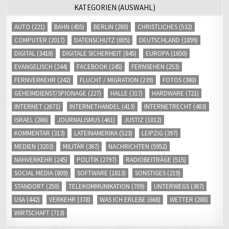
KATEGORIEN (AUSWAHL)
AUTO
(221)
BAHN
(455)
BERLIN
(280)
CHRISTLICHES
(532)
COMPUTER
(2017)
DATENSCHUTZ
(805)
DEUTSCHLAND
(1899)
DIGITAL
(3418)
DIGITALE SICHERHEIT
(845)
EUROPA
(1650)
EVANGELISCH
(244)
FACEBOOK
(245)
FERNSEHEN
(253)
FERNVERKEHR
(242)
FLUCHT / MIGRATION
(239)
FOTOS
(380)
GEHEIMDIENST/SPIONAGE
(227)
HALLE
(317)
HARDWARE
(721)
INTERNET
(2671)
INTERNETHANDEL
(413)
INTERNETRECHT
(483)
ISRAEL
(286)
JOURNALISMUS
(461)
JUSTIZ
(1012)
KOMMENTAR
(313)
LATEINAMERIKA
(523)
LEIPZIG
(397)
MEDIEN
(3203)
MILITÄR
(367)
NACHRICHTEN
(5952)
NAHVERKEHR
(245)
POLITIK
(2797)
RADIOBEITRÄGE
(515)
SOCIAL MEDIA
(809)
SOFTWARE
(1813)
SONSTIGES
(219)
STANDORT
(250)
TELEKOMMUNIKATION
(709)
UNTERWEGS
(367)
USA
(442)
VERKEHR
(378)
WAS ICH ERLEBE
(668)
WETTER
(288)
WIRTSCHAFT
(713)