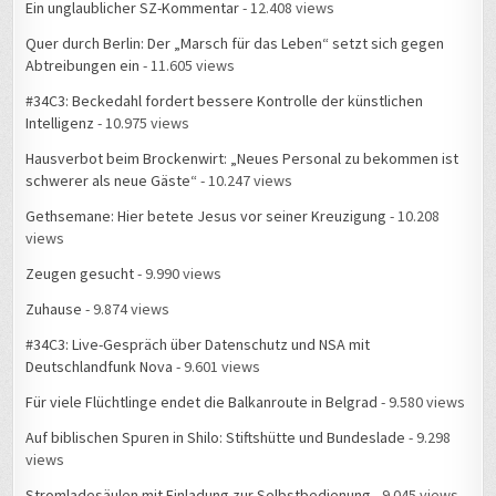
Ein unglaublicher SZ-Kommentar
- 12.408 views
Quer durch Berlin: Der „Marsch für das Leben“ setzt sich gegen
Abtreibungen ein
- 11.605 views
#34C3: Beckedahl fordert bessere Kontrolle der künstlichen
Intelligenz
- 10.975 views
Hausverbot beim Brockenwirt: „Neues Personal zu bekommen ist
schwerer als neue Gäste“
- 10.247 views
Gethsemane: Hier betete Jesus vor seiner Kreuzigung
- 10.208
views
Zeugen gesucht
- 9.990 views
Zuhause
- 9.874 views
#34C3: Live-Gespräch über Datenschutz und NSA mit
Deutschlandfunk Nova
- 9.601 views
Für viele Flüchtlinge endet die Balkanroute in Belgrad
- 9.580 views
Auf biblischen Spuren in Shilo: Stiftshütte und Bundeslade
- 9.298
views
Stromladesäulen mit Einladung zur Selbstbedienung
- 9.045 views