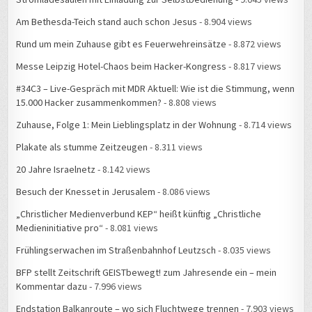
Am Bethesda-Teich stand auch schon Jesus
- 8.904 views
Rund um mein Zuhause gibt es Feuerwehreinsätze
- 8.872 views
Messe Leipzig Hotel-Chaos beim Hacker-Kongress
- 8.817 views
#34C3 – Live-Gespräch mit MDR Aktuell: Wie ist die Stimmung, wenn
15.000 Hacker zusammenkommen?
- 8.808 views
Zuhause, Folge 1: Mein Lieblingsplatz in der Wohnung
- 8.714 views
Plakate als stumme Zeitzeugen
- 8.311 views
20 Jahre Israelnetz
- 8.142 views
Besuch der Knesset in Jerusalem
- 8.086 views
„Christlicher Medienverbund KEP“ heißt künftig „Christliche
Medieninitiative pro“
- 8.081 views
Frühlingserwachen im Straßenbahnhof Leutzsch
- 8.035 views
BFP stellt Zeitschrift GEISTbewegt! zum Jahresende ein – mein
Kommentar dazu
- 7.996 views
Endstation Balkanroute – wo sich Fluchtwege trennen
- 7.903 views