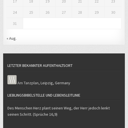
17
18
19
20
21
22
23
24
25
26
27
28
29
30
31
« Aug.
LETZTER BEKANNTER AUFENTHALTSORT
Am Tanzplan
,
Leipzig
,
Germany
LIEBLINGSBIBELSTELLE UND LEBENSLEITLINIE
Des Menschen Herz plant seinen Weg, der Herr jedoch lenkt
seinen Schritt. (Sprüche 16,9)