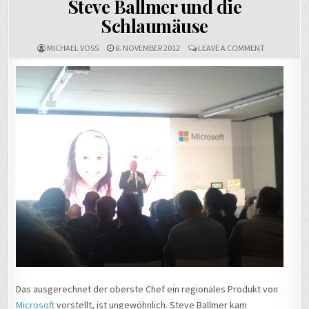
Steve Ballmer und die
Schlaumäuse
ON
MICHAEL VOSS
8. NOVEMBER 2012
LEAVE A COMMENT
STEVE
BALLMER
UND
DIE
SCHLAUMÄU
Das ausgerechnet der oberste Chef ein regionales Produkt von
Microsoft
vorstellt, ist ungewöhnlich. Steve Ballmer kam