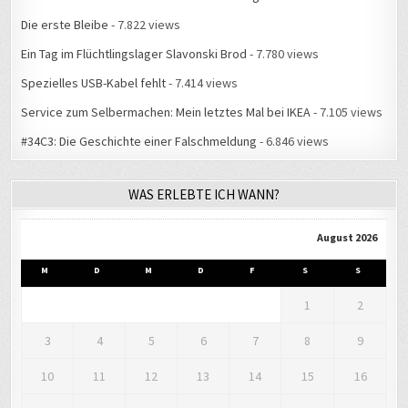
Die erste Bleibe
- 7.822 views
Ein Tag im Flüchtlingslager Slavonski Brod
- 7.780 views
Spezielles USB-Kabel fehlt
- 7.414 views
Service zum Selbermachen: Mein letztes Mal bei IKEA
- 7.105 views
#34C3: Die Geschichte einer Falschmeldung
- 6.846 views
WAS ERLEBTE ICH WANN?
August 2026
M
D
M
D
F
S
S
1
2
3
4
5
6
7
8
9
10
11
12
13
14
15
16