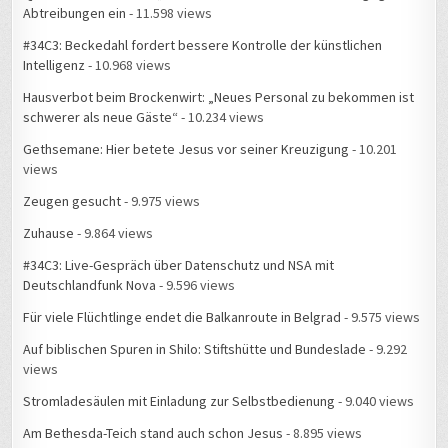
#34C3: Beckedahl fordert bessere Kontrolle der künstlichen
Intelligenz
- 10.968 views
Hausverbot beim Brockenwirt: „Neues Personal zu bekommen ist
schwerer als neue Gäste“
- 10.234 views
Gethsemane: Hier betete Jesus vor seiner Kreuzigung
- 10.201
views
Zeugen gesucht
- 9.975 views
Zuhause
- 9.864 views
#34C3: Live-Gespräch über Datenschutz und NSA mit
Deutschlandfunk Nova
- 9.596 views
Für viele Flüchtlinge endet die Balkanroute in Belgrad
- 9.575 views
Auf biblischen Spuren in Shilo: Stiftshütte und Bundeslade
- 9.292
views
Stromladesäulen mit Einladung zur Selbstbedienung
- 9.040 views
Am Bethesda-Teich stand auch schon Jesus
- 8.895 views
Rund um mein Zuhause gibt es Feuerwehreinsätze
- 8.864 views