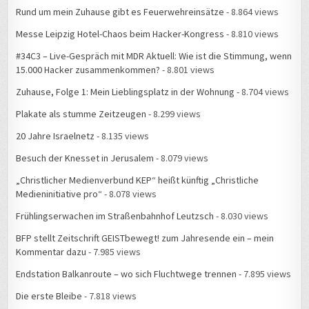
Messe Leipzig Hotel-Chaos beim Hacker-Kongress
- 8.810 views
#34C3 – Live-Gespräch mit MDR Aktuell: Wie ist die Stimmung, wenn
15.000 Hacker zusammenkommen?
- 8.801 views
Zuhause, Folge 1: Mein Lieblingsplatz in der Wohnung
- 8.704 views
Plakate als stumme Zeitzeugen
- 8.299 views
20 Jahre Israelnetz
- 8.135 views
Besuch der Knesset in Jerusalem
- 8.079 views
„Christlicher Medienverbund KEP“ heißt künftig „Christliche
Medieninitiative pro“
- 8.078 views
Frühlingserwachen im Straßenbahnhof Leutzsch
- 8.030 views
BFP stellt Zeitschrift GEISTbewegt! zum Jahresende ein – mein
Kommentar dazu
- 7.985 views
Endstation Balkanroute – wo sich Fluchtwege trennen
- 7.895 views
Die erste Bleibe
- 7.818 views
Ein Tag im Flüchtlingslager Slavonski Brod
- 7.771 views