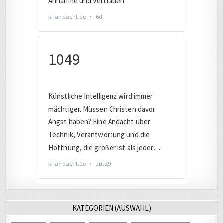
KATEGORIEN (AUSWAHL)
AUTO
(221)
BAHN
(455)
BERLIN
(280)
CHRISTLICHES
(532)