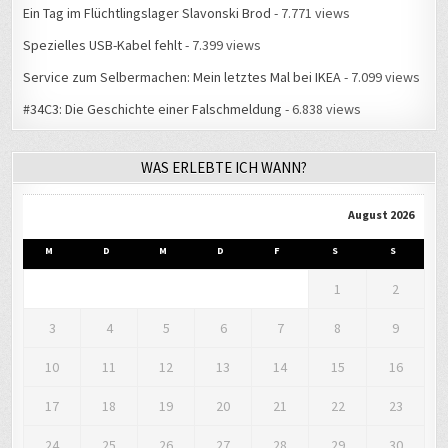
Spezielles USB-Kabel fehlt
- 7.399 views
Service zum Selbermachen: Mein letztes Mal bei IKEA
- 7.099 views
#34C3: Die Geschichte einer Falschmeldung
- 6.838 views
WAS ERLEBTE ICH WANN?
August 2026
M
D
M
D
F
S
S
1
2
3
4
5
6
7
8
9
10
11
12
13
14
15
16
17
18
19
20
21
22
23
24
25
26
27
28
29
30