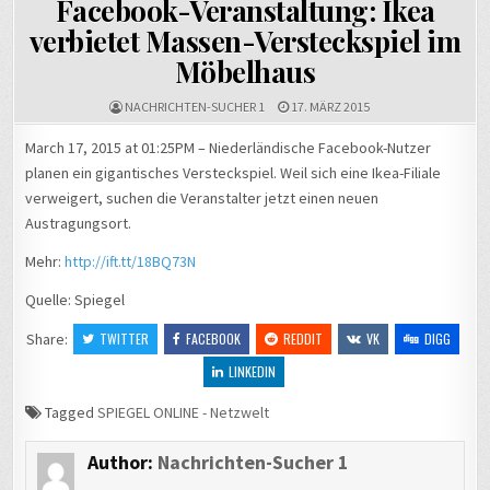
Facebook-Veranstaltung: Ikea
verbietet Massen-Versteckspiel im
Möbelhaus
NACHRICHTEN-SUCHER 1
17. MÄRZ 2015
March 17, 2015 at 01:25PM – Niederländische Facebook-Nutzer
planen ein gigantisches Versteckspiel. Weil sich eine Ikea-Filiale
verweigert, suchen die Veranstalter jetzt einen neuen
Austragungsort.
Mehr:
http://ift.tt/18BQ73N
Quelle: Spiegel
Share:
TWITTER
FACEBOOK
REDDIT
VK
DIGG
LINKEDIN
Tagged
SPIEGEL ONLINE - Netzwelt
Author:
Nachrichten-Sucher 1