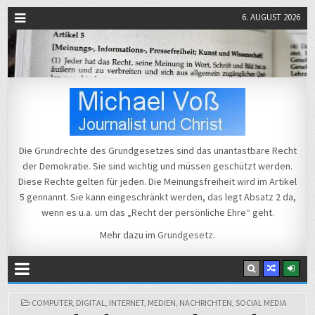
6. AUGUST 2026
Michael Voß
Journalist und Christ
Die Grundrechte des Grundgesetzes sind das unantastbare Recht
der Demokratie. Sie sind wichtig und müssen geschützt werden.
Diese Rechte gelten für jeden. Die Meinungsfreiheit wird im Artikel
5 gennannt. Sie kann eingeschränkt werden, das legt Absatz 2 da,
wenn es u.a. um das „Recht der persönliche Ehre“ geht.
Mehr dazu im
Grundgesetz
.
POSTED
COMPUTER
,
DIGITAL
,
INTERNET
,
MEDIEN
,
NACHRICHTEN
,
SOCIAL MEDIA
IN