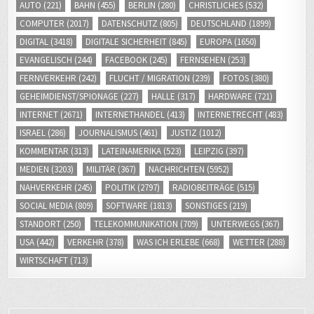
COMPUTER
(2017)
DATENSCHUTZ
(805)
DEUTSCHLAND
(1899)
DIGITAL
(3418)
DIGITALE SICHERHEIT
(845)
EUROPA
(1650)
EVANGELISCH
(244)
FACEBOOK
(245)
FERNSEHEN
(253)
FERNVERKEHR
(242)
FLUCHT / MIGRATION
(239)
FOTOS
(380)
GEHEIMDIENST/SPIONAGE
(227)
HALLE
(317)
HARDWARE
(721)
INTERNET
(2671)
INTERNETHANDEL
(413)
INTERNETRECHT
(483)
ISRAEL
(286)
JOURNALISMUS
(461)
JUSTIZ
(1012)
KOMMENTAR
(313)
LATEINAMERIKA
(523)
LEIPZIG
(397)
MEDIEN
(3203)
MILITÄR
(367)
NACHRICHTEN
(5952)
NAHVERKEHR
(245)
POLITIK
(2797)
RADIOBEITRÄGE
(515)
SOCIAL MEDIA
(809)
SOFTWARE
(1813)
SONSTIGES
(219)
STANDORT
(250)
TELEKOMMUNIKATION
(709)
UNTERWEGS
(367)
USA
(442)
VERKEHR
(378)
WAS ICH ERLEBE
(668)
WETTER
(288)
WIRTSCHAFT
(713)
ZUR PERSON