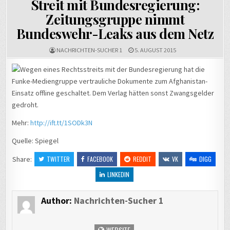
Streit mit Bundesregierung:
Zeitungsgruppe nimmt
Bundeswehr-Leaks aus dem Netz
NACHRICHTEN-SUCHER 1
5. AUGUST 2015
Wegen eines Rechtsstreits mit der Bundesregierung hat die
Funke-Mediengruppe vertrauliche Dokumente zum Afghanistan-
Einsatz offline geschaltet. Dem Verlag hätten sonst Zwangsgelder
gedroht.
Mehr:
http://ift.tt/1SODk3N
Quelle: Spiegel
Share:
TWITTER
FACEBOOK
REDDIT
VK
DIGG
LINKEDIN
Author:
Nachrichten-Sucher 1
WEBSITE