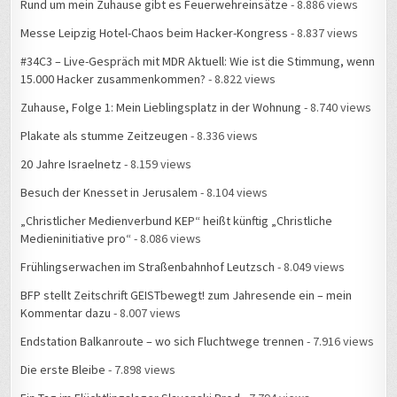
Messe Leipzig Hotel-Chaos beim Hacker-Kongress
- 8.837 views
#34C3 – Live-Gespräch mit MDR Aktuell: Wie ist die Stimmung, wenn
15.000 Hacker zusammenkommen?
- 8.822 views
Zuhause, Folge 1: Mein Lieblingsplatz in der Wohnung
- 8.740 views
Plakate als stumme Zeitzeugen
- 8.336 views
20 Jahre Israelnetz
- 8.159 views
Besuch der Knesset in Jerusalem
- 8.104 views
„Christlicher Medienverbund KEP“ heißt künftig „Christliche
Medieninitiative pro“
- 8.086 views
Frühlingserwachen im Straßenbahnhof Leutzsch
- 8.049 views
BFP stellt Zeitschrift GEISTbewegt! zum Jahresende ein – mein
Kommentar dazu
- 8.007 views
Endstation Balkanroute – wo sich Fluchtwege trennen
- 7.916 views
Die erste Bleibe
- 7.898 views
Ein Tag im Flüchtlingslager Slavonski Brod
- 7.794 views