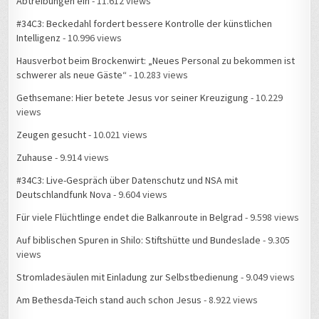
#34C3: Beckedahl fordert bessere Kontrolle der künstlichen
Intelligenz
- 10.996 views
Hausverbot beim Brockenwirt: „Neues Personal zu bekommen ist
schwerer als neue Gäste“
- 10.283 views
Gethsemane: Hier betete Jesus vor seiner Kreuzigung
- 10.229
views
Zeugen gesucht
- 10.021 views
Zuhause
- 9.914 views
#34C3: Live-Gespräch über Datenschutz und NSA mit
Deutschlandfunk Nova
- 9.604 views
Für viele Flüchtlinge endet die Balkanroute in Belgrad
- 9.598 views
Auf biblischen Spuren in Shilo: Stiftshütte und Bundeslade
- 9.305
views
Stromladesäulen mit Einladung zur Selbstbedienung
- 9.049 views
Am Bethesda-Teich stand auch schon Jesus
- 8.922 views
Rund um mein Zuhause gibt es Feuerwehreinsätze
- 8.886 views