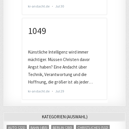
KATEGORIEN (AUSWAHL)
AUTO
(221)
BAHN
(455)
BERLIN
(280)
CHRISTLICHES
(532)
COMPUTER
(2017)
DATENSCHUTZ
(805)
DEUTSCHLAND
(1899)