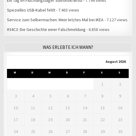
Spezielles USB-Kabel fehlt
- 7.463 views
Service zum Selbermachen: Mein letztes Mal bei IKEA
- 7.127 views
#34C3: Die Geschichte einer Falschmeldung
- 6.858 views
WAS ERLEBTE ICH WANN?
August 2026
M
D
M
D
F
S
S
1
2
3
4
5
6
7
8
9
10
11
12
13
14
15
16
17
18
19
20
21
22
23
24
25
26
27
28
29
30