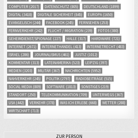
DIGITAL
(3418)
DIGITALE SICHERHEIT
(845)
EUROPA
(1650)
EVANGELISCH
(244)
FACEBOOK
(245)
FERNSEHEN
(253)
FERNVERKEHR
(242)
FLUCHT / MIGRATION
(239)
FOTOS
(380)
GEHEIMDIENST/SPIONAGE
(227)
HALLE
(317)
HARDWARE
(721)
INTERNET
(2671)
INTERNETHANDEL
(413)
INTERNETRECHT
(483)
ISRAEL
(286)
JOURNALISMUS
(461)
JUSTIZ
(1012)
KOMMENTAR
(313)
LATEINAMERIKA
(523)
LEIPZIG
(397)
MEDIEN
(3203)
MILITÄR
(367)
NACHRICHTEN
(5952)
NAHVERKEHR
(245)
POLITIK
(2797)
RADIOBEITRÄGE
(515)
SOCIAL MEDIA
(809)
SOFTWARE
(1813)
SONSTIGES
(219)
STANDORT
(250)
TELEKOMMUNIKATION
(709)
UNTERWEGS
(367)
USA
(442)
VERKEHR
(378)
WAS ICH ERLEBE
(668)
WETTER
(288)
WIRTSCHAFT
(713)
ZUR PERSON