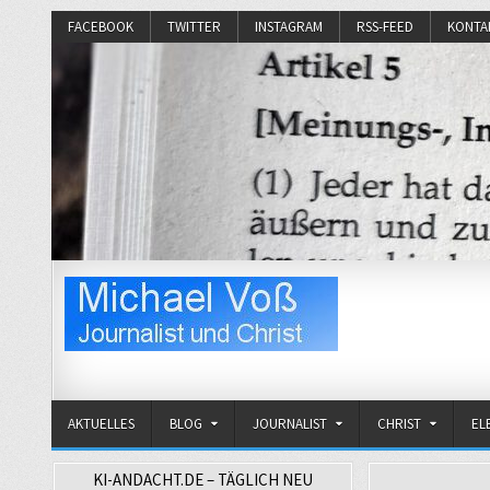
FACEBOOK
TWITTER
INSTAGRAM
RSS-FEED
KONTA
Michael Voß
Journalist und Christ
AKTUELLES
BLOG
JOURNALIST
CHRIST
EL
KI-ANDACHT.DE – TÄGLICH NEU