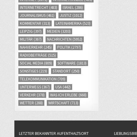
INTERNETRECHT
(483)
ISRAEL
(286)
JOURNALISMUS
(461)
JUSTIZ
(1012)
KOMMENTAR
(313)
LATEINAMERIKA
(523)
LEIPZIG
(397)
MEDIEN
(3203)
MILITÄR
(367)
NACHRICHTEN
(5952)
NAHVERKEHR
(245)
POLITIK
(2797)
RADIOBEITRÄGE
(515)
SOCIAL MEDIA
(809)
SOFTWARE
(1813)
SONSTIGES
(219)
STANDORT
(250)
TELEKOMMUNIKATION
(709)
UNTERWEGS
(367)
USA
(442)
VERKEHR
(378)
WAS ICH ERLEBE
(668)
WETTER
(288)
WIRTSCHAFT
(713)
LETZTER BEKANNTER AUFENTHALTSORT
LIEBLINGSBI