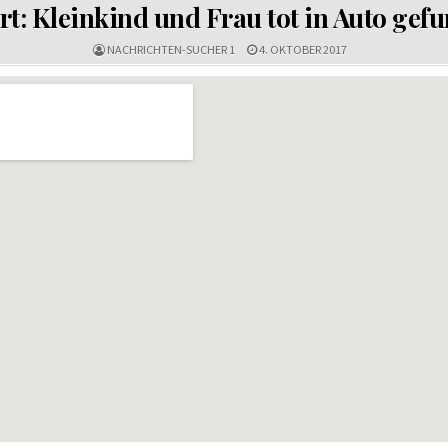
IN
rt: Kleinkind und Frau tot in Auto gef
NACHRICHTEN-SUCHER 1
4. OKTOBER 2017