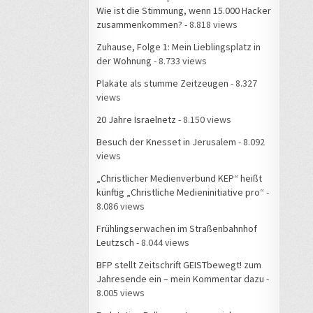
Wie ist die Stimmung, wenn 15.000 Hacker
zusammenkommen?
- 8.818 views
Zuhause, Folge 1: Mein Lieblingsplatz in
der Wohnung
- 8.733 views
Plakate als stumme Zeitzeugen
- 8.327
views
20 Jahre Israelnetz
- 8.150 views
Besuch der Knesset in Jerusalem
- 8.092
views
„Christlicher Medienverbund KEP“ heißt
künftig „Christliche Medieninitiative pro“
-
8.086 views
Frühlingserwachen im Straßenbahnhof
Leutzsch
- 8.044 views
BFP stellt Zeitschrift GEISTbewegt! zum
Jahresende ein – mein Kommentar dazu
-
8.005 views