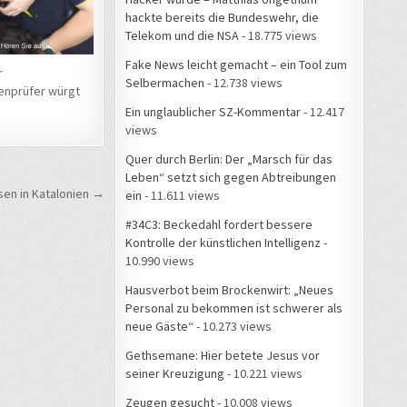
hackte bereits die Bundeswehr, die
Telekom und die NSA
- 18.775 views
Fake News leicht gemacht – ein Tool zum
r
Selbermachen
- 12.738 views
enprüfer würgt
Ein unglaublicher SZ-Kommentar
- 12.417
views
Quer durch Berlin: Der „Marsch für das
Leben“ setzt sich gegen Abtreibungen
en in Katalonien →
ein
- 11.611 views
#34C3: Beckedahl fordert bessere
Kontrolle der künstlichen Intelligenz
-
10.990 views
Hausverbot beim Brockenwirt: „Neues
Personal zu bekommen ist schwerer als
neue Gäste“
- 10.273 views
Gethsemane: Hier betete Jesus vor
seiner Kreuzigung
- 10.221 views
Zeugen gesucht
- 10.008 views