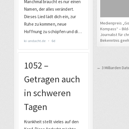
Medienpreis „Go
Kompass“ – Bild
Journalist für ch
Bekenntnis geeh
Beitrags
← 3 Milliarden Da