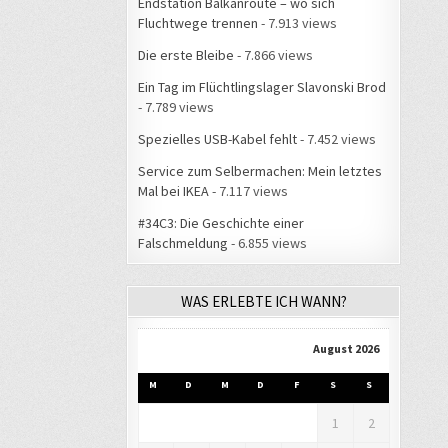
Endstation Balkanroute – wo sich
Fluchtwege trennen
- 7.913 views
Die erste Bleibe
- 7.866 views
Ein Tag im Flüchtlingslager Slavonski Brod
- 7.789 views
Spezielles USB-Kabel fehlt
- 7.452 views
Service zum Selbermachen: Mein letztes
Mal bei IKEA
- 7.117 views
#34C3: Die Geschichte einer
Falschmeldung
- 6.855 views
WAS ERLEBTE ICH WANN?
August 2026
M
D
M
D
F
S
S
1
2