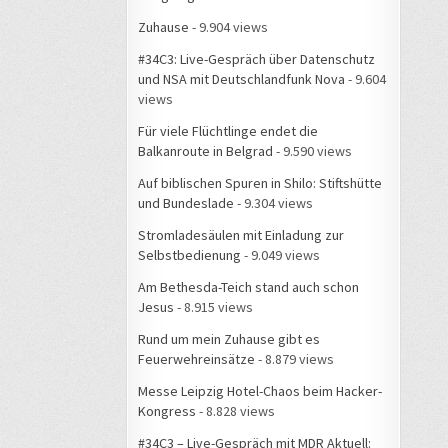
Zuhause
- 9.904 views
#34C3: Live-Gespräch über Datenschutz
und NSA mit Deutschlandfunk Nova
- 9.604
views
Für viele Flüchtlinge endet die
Balkanroute in Belgrad
- 9.590 views
Auf biblischen Spuren in Shilo: Stiftshütte
und Bundeslade
- 9.304 views
Stromladesäulen mit Einladung zur
Selbstbedienung
- 9.049 views
Am Bethesda-Teich stand auch schon
Jesus
- 8.915 views
Rund um mein Zuhause gibt es
Feuerwehreinsätze
- 8.879 views
Messe Leipzig Hotel-Chaos beim Hacker-
Kongress
- 8.828 views
#34C3 – Live-Gespräch mit MDR Aktuell: