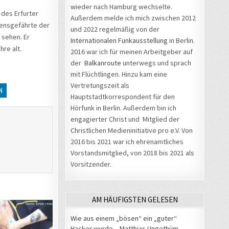
wieder nach Hamburg wechselte.
 des Erfurter
Außerdem melde ich mich zwischen 2012
bensgefährte der
und 2022 regelmäßig von der
 sehen. Er
Internationalen Funkausstellung
in Berlin.
hre alt.
2016 war ich für meinen Arbeitgeber auf
der
Balkanroute
unterwegs und sprach
mit Flüchtlingen. Hinzu kam eine
Vertretungszeit als
N
Hauptstadtkorrespondent für den
Hörfunk in Berlin. Außerdem bin ich
engagierter Christ und Mitglied der
Christlichen Medieninitiative pro e.V. Von
2016 bis 2021 war ich ehrenamtliches
Vorstandsmitglied, von 2018 bis 2021 als
Vorsitzender.
AM HÄUFIGSTEN GELESEN
Wie aus einem „bösen“ ein „guter“
Hacker wurde – Matthias Ungethüm