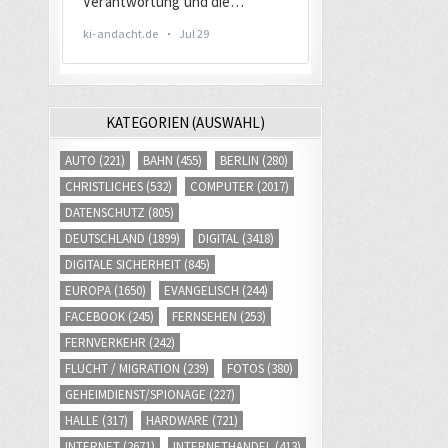
KATEGORIEN (AUSWAHL)
AUTO
(221)
BAHN
(455)
BERLIN
(280)
CHRISTLICHES
(532)
COMPUTER
(2017)
DATENSCHUTZ
(805)
DEUTSCHLAND
(1899)
DIGITAL
(3418)
DIGITALE SICHERHEIT
(845)
EUROPA
(1650)
EVANGELISCH
(244)
FACEBOOK
(245)
FERNSEHEN
(253)
FERNVERKEHR
(242)
FLUCHT / MIGRATION
(239)
FOTOS
(380)
GEHEIMDIENST/SPIONAGE
(227)
HALLE
(317)
HARDWARE
(721)
INTERNET
(2671)
INTERNETHANDEL
(413)