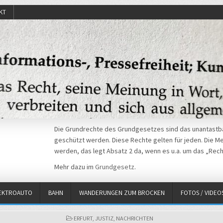
KT
Die Grundrechte des Grundgesetzes sind das unantastba
geschützt werden. Diese Rechte gelten für jeden. Die Mei
werden, das legt Absatz 2 da, wenn es u.a. um das „Rech
Mehr dazu im
Grundgesetz
.
EKTROAUTO
BAHN
WANDERUNGEN ZUM BROCKEN
FOTOS / VIDEO
POSTED
ERFURT
,
JUSTIZ
,
NACHRICHTEN