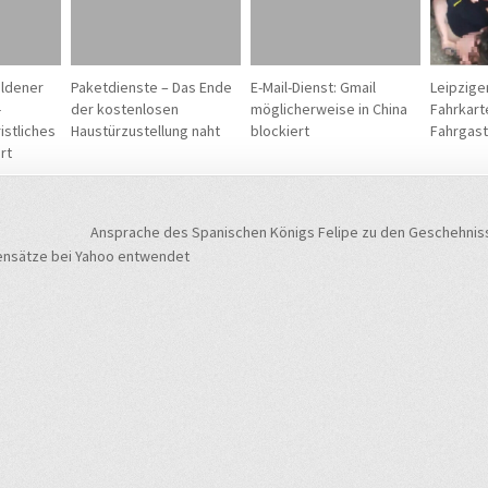
ldener
Paketdienste – Das Ende
E-Mail-Dienst: Gmail
Leipzige
-
der kostenlosen
möglicherweise in China
Fahrkart
ristliches
Haustürzustellung naht
blockiert
Fahrgast
rt
navigation
Ansprache des Spanischen Königs Felipe zu den Geschehniss
tensätze bei Yahoo entwendet