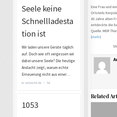
Eine Frau und ei
Ortsteils Kerps
43 Jahre alten 
entdeckte die be
Quelle: MDR Thü
(
mehr
)
Sh
A
Related Art