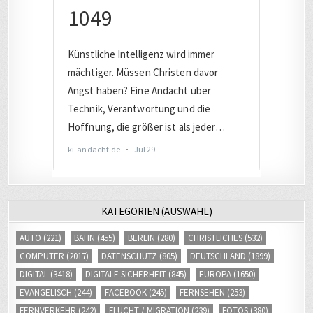
KATEGORIEN (AUSWAHL)
AUTO
(221)
BAHN
(455)
BERLIN
(280)
CHRISTLICHES
(532)
COMPUTER
(2017)
DATENSCHUTZ
(805)
DEUTSCHLAND
(1899)
DIGITAL
(3418)
DIGITALE SICHERHEIT
(845)
EUROPA
(1650)
EVANGELISCH
(244)
FACEBOOK
(245)
FERNSEHEN
(253)
FERNVERKEHR
(242)
FLUCHT / MIGRATION
(239)
FOTOS
(380)