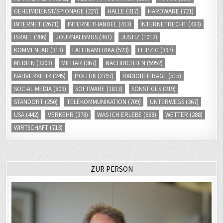
GEHEIMDIENST/SPIONAGE
(227)
HALLE
(317)
HARDWARE
(721)
INTERNET
(2671)
INTERNETHANDEL
(413)
INTERNETRECHT
(483)
ISRAEL
(286)
JOURNALISMUS
(461)
JUSTIZ
(1012)
KOMMENTAR
(313)
LATEINAMERIKA
(523)
LEIPZIG
(397)
MEDIEN
(3203)
MILITÄR
(367)
NACHRICHTEN
(5952)
NAHVERKEHR
(245)
POLITIK
(2797)
RADIOBEITRÄGE
(515)
SOCIAL MEDIA
(809)
SOFTWARE
(1813)
SONSTIGES
(219)
STANDORT
(250)
TELEKOMMUNIKATION
(709)
UNTERWEGS
(367)
USA
(442)
VERKEHR
(378)
WAS ICH ERLEBE
(668)
WETTER
(288)
WIRTSCHAFT
(713)
ZUR PERSON