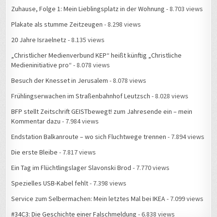
Zuhause, Folge 1: Mein Lieblingsplatz in der Wohnung
- 8.703 views
Plakate als stumme Zeitzeugen
- 8.298 views
20 Jahre Israelnetz
- 8.135 views
„Christlicher Medienverbund KEP“ heißt künftig „Christliche
Medieninitiative pro“
- 8.078 views
Besuch der Knesset in Jerusalem
- 8.078 views
Frühlingserwachen im Straßenbahnhof Leutzsch
- 8.028 views
BFP stellt Zeitschrift GEISTbewegt! zum Jahresende ein – mein
Kommentar dazu
- 7.984 views
Endstation Balkanroute – wo sich Fluchtwege trennen
- 7.894 views
Die erste Bleibe
- 7.817 views
Ein Tag im Flüchtlingslager Slavonski Brod
- 7.770 views
Spezielles USB-Kabel fehlt
- 7.398 views
Service zum Selbermachen: Mein letztes Mal bei IKEA
- 7.099 views
#34C3: Die Geschichte einer Falschmeldung
- 6.838 views