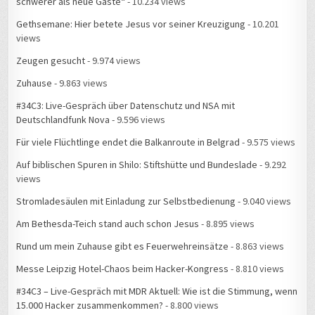
schwerer als neue Gäste“
- 10.234 views
Gethsemane: Hier betete Jesus vor seiner Kreuzigung
- 10.201
views
Zeugen gesucht
- 9.974 views
Zuhause
- 9.863 views
#34C3: Live-Gespräch über Datenschutz und NSA mit
Deutschlandfunk Nova
- 9.596 views
Für viele Flüchtlinge endet die Balkanroute in Belgrad
- 9.575 views
Auf biblischen Spuren in Shilo: Stiftshütte und Bundeslade
- 9.292
views
Stromladesäulen mit Einladung zur Selbstbedienung
- 9.040 views
Am Bethesda-Teich stand auch schon Jesus
- 8.895 views
Rund um mein Zuhause gibt es Feuerwehreinsätze
- 8.863 views
Messe Leipzig Hotel-Chaos beim Hacker-Kongress
- 8.810 views
#34C3 – Live-Gespräch mit MDR Aktuell: Wie ist die Stimmung, wenn
15.000 Hacker zusammenkommen?
- 8.800 views