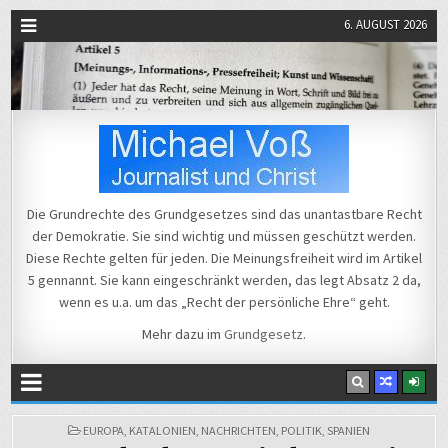
6. AUGUST 2026
Michael Voß
Journalist und Christ
Die Grundrechte des Grundgesetzes sind das unantastbare Recht
der Demokratie. Sie sind wichtig und müssen geschützt werden.
Diese Rechte gelten für jeden. Die Meinungsfreiheit wird im Artikel
5 gennannt. Sie kann eingeschränkt werden, das legt Absatz 2 da,
wenn es u.a. um das „Recht der persönliche Ehre“ geht.
Mehr dazu im
Grundgesetz
.
POSTED
EUROPA
,
KATALONIEN
,
NACHRICHTEN
,
POLITIK
,
SPANIEN
3. Oktober
←
IN