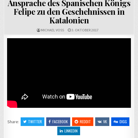
Ansprache des Spanischen Königs
1990 – Tag
K
Felipe zu den Geschehnissen in
der
u
Deutschen
to
Katalonien
Einheit →
A
g
MICHAEL VOSS
3. OKTOBER 2017
Share:
TWITTER
FACEBOOK
REDDIT
VK
DIGG
LINKEDIN