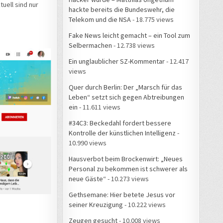
uell sind nur
hackte bereits die Bundeswehr, die
Telekom und die NSA
- 18.775 views
Fake News leicht gemacht – ein Tool zum
Selbermachen
- 12.738 views
Ein unglaublicher SZ-Kommentar
- 12.417
views
Quer durch Berlin: Der „Marsch für das
Leben“ setzt sich gegen Abtreibungen
ein
- 11.611 views
#34C3: Beckedahl fordert bessere
Kontrolle der künstlichen Intelligenz
-
10.990 views
Hausverbot beim Brockenwirt: „Neues
Personal zu bekommen ist schwerer als
neue Gäste“
- 10.273 views
Gethsemane: Hier betete Jesus vor
seiner Kreuzigung
- 10.222 views
Zeugen gesucht
- 10.008 views