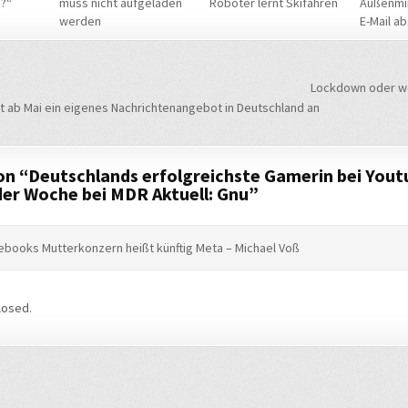
?“
muss nicht aufgeladen
Roboter lernt Skifahren
Außenmi
werden
E-Mail a
navigation
Lockdown oder w
 ab Mai ein eigenes Nachrichtenangebot in Deutschland an
on “
Deutschlands erfolgreichste Gamerin bei Yout
der Woche bei MDR Aktuell: Gnu
”
ebooks Mutterkonzern heißt künftig Meta – Michael Voß
losed.