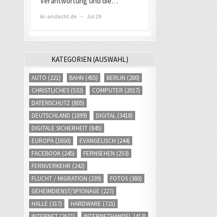
KATEGORIEN (AUSWAHL)
AUTO
(221)
BAHN
(455)
BERLIN
(280)
CHRISTLICHES
(532)
COMPUTER
(2017)
DATENSCHUTZ
(805)
DEUTSCHLAND
(1899)
DIGITAL
(3418)
DIGITALE SICHERHEIT
(845)
EUROPA
(1650)
EVANGELISCH
(244)
FACEBOOK
(245)
FERNSEHEN
(253)
FERNVERKEHR
(242)
FLUCHT / MIGRATION
(239)
FOTOS
(380)
GEHEIMDIENST/SPIONAGE
(227)
HALLE
(317)
HARDWARE
(721)
INTERNET
(2671)
INTERNETHANDEL
(413)