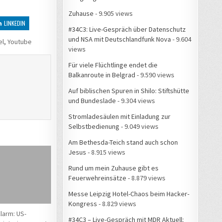
Zuhause
- 9.905 views
LINKEDIN
#34C3: Live-Gespräch über Datenschutz
und NSA mit Deutschlandfunk Nova
- 9.604
el
,
Youtube
views
Für viele Flüchtlinge endet die
Balkanroute in Belgrad
- 9.590 views
Auf biblischen Spuren in Shilo: Stiftshütte
und Bundeslade
- 9.304 views
Stromladesäulen mit Einladung zur
Selbstbedienung
- 9.049 views
Am Bethesda-Teich stand auch schon
Jesus
- 8.915 views
Rund um mein Zuhause gibt es
Feuerwehreinsätze
- 8.879 views
Messe Leipzig Hotel-Chaos beim Hacker-
Kongress
- 8.829 views
larm: US-
#34C3 – Live-Gespräch mit MDR Aktuell: