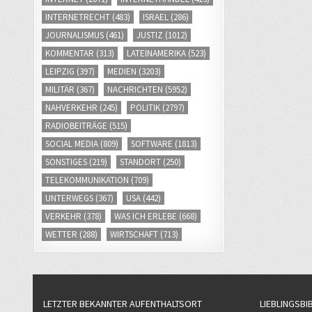
INTERNETRECHT
(483)
ISRAEL
(286)
JOURNALISMUS
(461)
JUSTIZ
(1012)
KOMMENTAR
(313)
LATEINAMERIKA
(523)
LEIPZIG
(397)
MEDIEN
(3203)
MILITÄR
(367)
NACHRICHTEN
(5952)
NAHVERKEHR
(245)
POLITIK
(2797)
RADIOBEITRÄGE
(515)
SOCIAL MEDIA
(809)
SOFTWARE
(1813)
SONSTIGES
(219)
STANDORT
(250)
TELEKOMMUNIKATION
(709)
UNTERWEGS
(367)
USA
(442)
VERKEHR
(378)
WAS ICH ERLEBE
(668)
WETTER
(288)
WIRTSCHAFT
(713)
LETZTER BEKANNTER AUFENTHALTSORT
LIEBLINGSBI