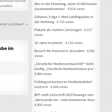
nisterium musste
Wie ist die Stimmung, wenn 15.000 Hacker
bschalten
zusammenkommen?
- 8.818 views
Zuhause, Folge 1: Mein Lieblingsplatz in
der Wohnung
- 8.733 views
eiter Lochdown? →
Plakate als stumme Zeitzeugen
- 8.327
views
20 Jahre Israelnetz
- 8.150 views
ube im
Besuch der Knesset in Jerusalem
- 8.092
views
„Christlicher Medienverbund KEP“ heißt
künftig „Christliche Medieninitiative pro“
-
8.086 views
Frühlingserwachen im Straßenbahnhof
Leutzsch
- 8.044 views
BFP stellt Zeitschrift GEISTbewegt! zum
Jahresende ein – mein Kommentar dazu
-
8.005 views