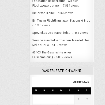
Endstation Balkanroute – wo sich
Fluchtwege trennen
- 7.914 views
Die erste Bleibe
- 7.866 views
Ein Tag im Flüchtlingslager Slavonski Brod
- 7.789 views
Spezielles USB-Kabel fehlt
- 7.453 views
Service zum Selbermachen: Mein letztes
Mal bei IKEA
- 7.117 views
#34C3: Die Geschichte einer
Falschmeldung
- 6.855 views
WAS ERLEBTE ICH WANN?
August 2026
M
D
M
D
F
S
S
1
2