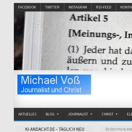
FACEBOOK
TWITTER
INSTAGRAM
RSS-FEED
KONTA
Michael Voß
Journalist und Christ
AKTUELLES
BLOG
JOURNALIST
CHRIST
EL
KI-ANDACHT.DE – TÄGLICH NEU
POSTED
DEUTSCHLAN