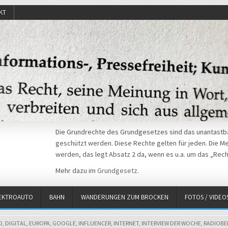
KT
Die Grundrechte des Grundgesetzes sind das unantastba
geschützt werden. Diese Rechte gelten für jeden. Die Mei
werden, das legt Absatz 2 da, wenn es u.a. um das „Rech
Mehr dazu im
Grundgesetz
.
EKTROAUTO
BAHN
WANDERUNGEN ZUM BROCKEN
FOTOS / VIDEO
D
,
DIGITAL
,
EUROPA
,
GOOGLE
,
INFLUENCER
,
INTERNET
,
INTERVIEW DER WOCHE
,
RADIOBE