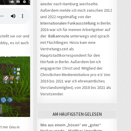
wieder nach Hamburg wechselte.
Außerdem melde ich mich zwischen 2012
und 2022 regelmäßig von der
Internationalen Funkausstellung
in Berlin.
2016 war ich für meinen Arbeitgeber auf
der
Balkanroute
unterwegs und sprach
stellt sie vor und
mit Flüchtlingen. Hinzu kam eine
obby, es ist auch
Vertretungszeit als
Hauptstadtkorrespondent für den
Hörfunk in Berlin. Außerdem bin ich
engagierter Christ und Mitglied der
Christlichen Medieninitiative pro e.V. Von
2016 bis 2021 war ich ehrenamtliches
Vorstandsmitglied, von 2018 bis 2021 als
Vorsitzender.
AM HÄUFIGSTEN GELESEN
Wie aus einem „bösen“ ein „guter“
 mir Gnu in
Hacker wurde – Matthias Ungethüm