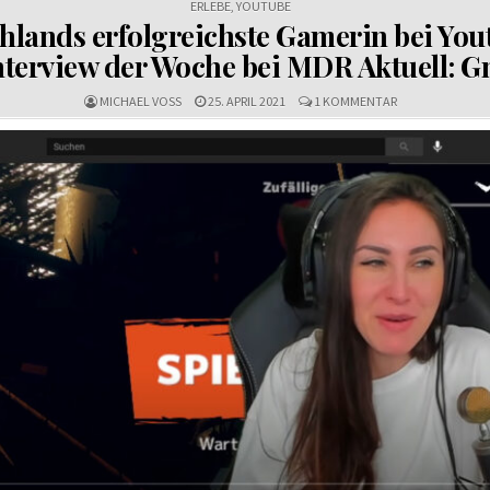
ERLEBE
,
YOUTUBE
hlands erfolgreichste Gamerin bei You
nterview der Woche bei MDR Aktuell: G
ZU
MICHAEL VOSS
25. APRIL 2021
1 KOMMENTAR
DEUTSCHLANDS
ERFOLGREICHST
GAMERIN
BEI
YOUTUBE
IM
INTERVIEW
DER
WOCHE
BEI
MDR
AKTUELL:
GNU