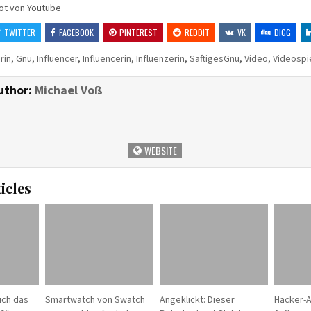
ot von Youtube
TWITTER
FACEBOOK
PINTEREST
REDDIT
VK
DIGG
rin
,
Gnu
,
Influencer
,
Influencerin
,
Influenzerin
,
SaftigesGnu
,
Video
,
Videospi
uthor:
Michael Voß
WEBSITE
icles
ich das
Smartwatch von Swatch
Angeklickt: Dieser
Hacker-A