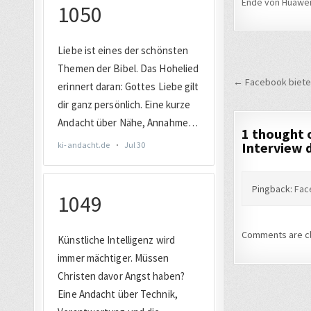
Ende von Huawei
Beitrags
← Facebook bietet
1 thought 
Interview 
Pingback:
Fac
Comments are c