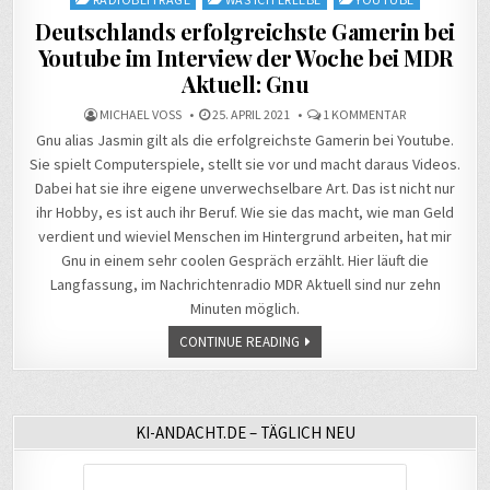
Deutschlands erfolgreichste Gamerin bei
Youtube im Interview der Woche bei MDR
Aktuell: Gnu
ZU
MICHAEL VOSS
25. APRIL 2021
1 KOMMENTAR
DEUTSCHLAND
Gnu alias Jasmin gilt als die erfolgreichste Gamerin bei Youtube.
ERFOLGREICHS
GAMERIN
Sie spielt Computerspiele, stellt sie vor und macht daraus Videos.
BEI
YOUTUBE
Dabei hat sie ihre eigene unverwechselbare Art. Das ist nicht nur
IM
INTERVIEW
ihr Hobby, es ist auch ihr Beruf. Wie sie das macht, wie man Geld
DER
WOCHE
verdient und wieviel Menschen im Hintergrund arbeiten, hat mir
BEI
MDR
Gnu in einem sehr coolen Gespräch erzählt. Hier läuft die
AKTUELL:
Langfassung, im Nachrichtenradio MDR Aktuell sind nur zehn
GNU
Minuten möglich.
CONTINUE READING
KI-ANDACHT.DE – TÄGLICH NEU