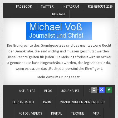
FACEBOOK
TWITTER
INSTAGRAM
RSS-FEED
9. AUGUST 2026
KONTAKT
Michael Voß
Journalist und Christ
Die Grundrechte des Grundgesetzes sind das unantastbare Recht
der Demokratie. Sie sind wichtig und müssen geschützt werden.
Diese Rechte gelten für jeden. Die Meinungsfreiheit wird im Artikel
5 gennannt. Sie kann eingeschränkt werden, das legt Absatz 2 da,
wenn es u.a. um das „Recht der persönliche Ehre“ geht.
Mehr dazu im
Grundgesetz
.
AKTUELLES
BLOG
JOURNALIST
CHRIST
ELEKTROAUTO
BAHN
WANDERUNGEN ZUM BROCKEN
FOTOS / VIDEOS
DIGITAL
TERMINE
VITA