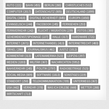
AUTO
(221)
BAHN
(455)
BERLIN
(280)
CHRISTLICHES
(532)
COMPUTER
(2017)
DATENSCHUTZ
(805)
DEUTSCHLAND
(1899)
DIGITAL
(3418)
DIGITALE SICHERHEIT
(845)
EUROPA
(1650)
EVANGELISCH
(244)
FACEBOOK
(245)
FERNSEHEN
(253)
FERNVERKEHR
(242)
FLUCHT / MIGRATION
(239)
FOTOS
(380)
GEHEIMDIENST/SPIONAGE
(227)
HALLE
(317)
HARDWARE
(721)
INTERNET
(2671)
INTERNETHANDEL
(413)
INTERNETRECHT
(483)
ISRAEL
(286)
JOURNALISMUS
(461)
JUSTIZ
(1012)
KOMMENTAR
(313)
LATEINAMERIKA
(523)
LEIPZIG
(397)
MEDIEN
(3203)
MILITÄR
(367)
NACHRICHTEN
(5952)
NAHVERKEHR
(245)
POLITIK
(2797)
RADIOBEITRÄGE
(515)
SOCIAL MEDIA
(809)
SOFTWARE
(1813)
SONSTIGES
(219)
STANDORT
(250)
TELEKOMMUNIKATION
(709)
UNTERWEGS
(367)
USA
(442)
VERKEHR
(378)
WAS ICH ERLEBE
(668)
WETTER
(288)
WIRTSCHAFT
(713)