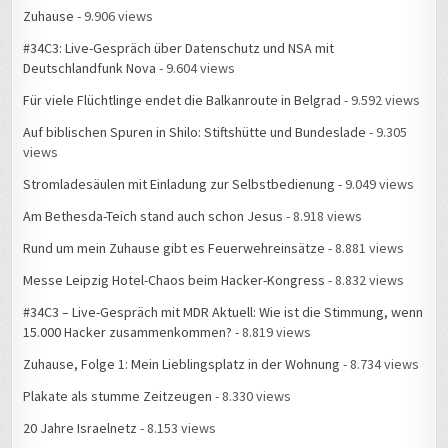
Zuhause
- 9.906 views
#34C3: Live-Gespräch über Datenschutz und NSA mit
Deutschlandfunk Nova
- 9.604 views
Für viele Flüchtlinge endet die Balkanroute in Belgrad
- 9.592 views
Auf biblischen Spuren in Shilo: Stiftshütte und Bundeslade
- 9.305
views
Stromladesäulen mit Einladung zur Selbstbedienung
- 9.049 views
Am Bethesda-Teich stand auch schon Jesus
- 8.918 views
Rund um mein Zuhause gibt es Feuerwehreinsätze
- 8.881 views
Messe Leipzig Hotel-Chaos beim Hacker-Kongress
- 8.832 views
#34C3 – Live-Gespräch mit MDR Aktuell: Wie ist die Stimmung, wenn
15.000 Hacker zusammenkommen?
- 8.819 views
Zuhause, Folge 1: Mein Lieblingsplatz in der Wohnung
- 8.734 views
Plakate als stumme Zeitzeugen
- 8.330 views
20 Jahre Israelnetz
- 8.153 views