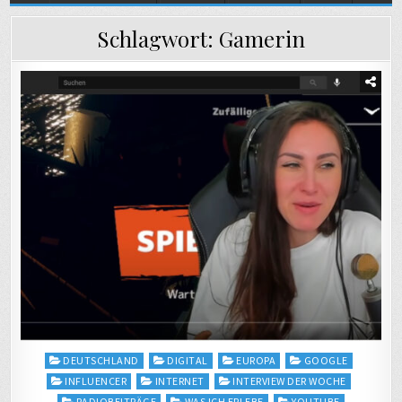
Schlagwort:
Gamerin
Posted
DEUTSCHLAND
DIGITAL
EUROPA
GOOGLE
in
INFLUENCER
INTERNET
INTERVIEW DER WOCHE
RADIOBEITRÄGE
WAS ICH ERLEBE
YOUTUBE