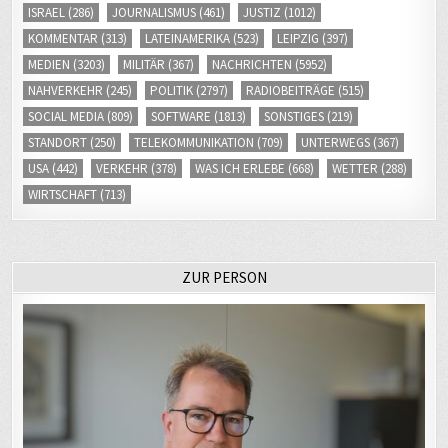
KOMMENTAR
(313)
LATEINAMERIKA
(523)
LEIPZIG
(397)
MEDIEN
(3203)
MILITÄR
(367)
NACHRICHTEN
(5952)
NAHVERKEHR
(245)
POLITIK
(2797)
RADIOBEITRÄGE
(515)
SOCIAL MEDIA
(809)
SOFTWARE
(1813)
SONSTIGES
(219)
STANDORT
(250)
TELEKOMMUNIKATION
(709)
UNTERWEGS
(367)
USA
(442)
VERKEHR
(378)
WAS ICH ERLEBE
(668)
WETTER
(288)
WIRTSCHAFT
(713)
ZUR PERSON