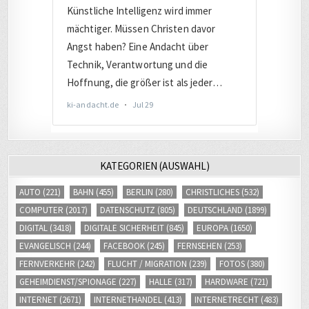
KATEGORIEN (AUSWAHL)
AUTO
(221)
BAHN
(455)
BERLIN
(280)
CHRISTLICHES
(532)
COMPUTER
(2017)
DATENSCHUTZ
(805)
DEUTSCHLAND
(1899)
DIGITAL
(3418)
DIGITALE SICHERHEIT
(845)
EUROPA
(1650)
EVANGELISCH
(244)
FACEBOOK
(245)
FERNSEHEN
(253)
FERNVERKEHR
(242)
FLUCHT / MIGRATION
(239)
FOTOS
(380)
GEHEIMDIENST/SPIONAGE
(227)
HALLE
(317)
HARDWARE
(721)
INTERNET
(2671)
INTERNETHANDEL
(413)
INTERNETRECHT
(483)
ISRAEL
(286)
JOURNALISMUS
(461)
JUSTIZ
(1012)