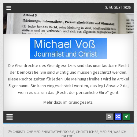
8. AUGUST 2026
Michael Voß
Journalist und Christ
Die Grundrechte des Grundgesetzes sind das unantastbare Recht
der Demokratie. Sie sind wichtig und müssen geschützt werden.
Diese Rechte gelten für jeden. Die Meinungsfreiheit wird im Artikel
5 gennannt. Sie kann eingeschränkt werden, das legt Absatz 2 da,
wenn es u.a. um das „Recht der persönliche Ehre“ geht.
Mehr dazu im
Grundgesetz
.
POSTED
CHRISTLICHE MEDIENINITIATIVE PRO E.V.
,
CHRISTLICHES
,
MEDIEN
,
WAS ICH
IN
ERLEBE