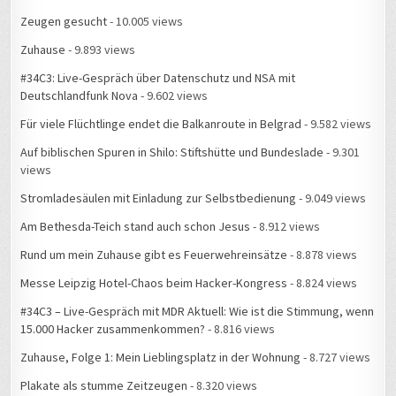
Zeugen gesucht
- 10.005 views
Zuhause
- 9.893 views
#34C3: Live-Gespräch über Datenschutz und NSA mit
Deutschlandfunk Nova
- 9.602 views
Für viele Flüchtlinge endet die Balkanroute in Belgrad
- 9.582 views
Auf biblischen Spuren in Shilo: Stiftshütte und Bundeslade
- 9.301
views
Stromladesäulen mit Einladung zur Selbstbedienung
- 9.049 views
Am Bethesda-Teich stand auch schon Jesus
- 8.912 views
Rund um mein Zuhause gibt es Feuerwehreinsätze
- 8.878 views
Messe Leipzig Hotel-Chaos beim Hacker-Kongress
- 8.824 views
#34C3 – Live-Gespräch mit MDR Aktuell: Wie ist die Stimmung, wenn
15.000 Hacker zusammenkommen?
- 8.816 views
Zuhause, Folge 1: Mein Lieblingsplatz in der Wohnung
- 8.727 views
Plakate als stumme Zeitzeugen
- 8.320 views
20 Jahre Israelnetz
- 8.148 views