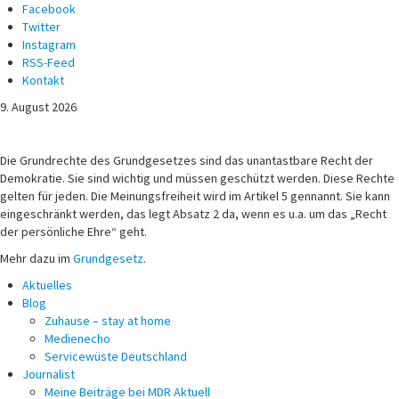
Facebook
Twitter
Instagram
RSS-Feed
Kontakt
9. August 2026
Michael Voß
Journalist und Christ
Die Grundrechte des Grundgesetzes sind das unantastbare Recht der
Demokratie. Sie sind wichtig und müssen geschützt werden. Diese Rechte
gelten für jeden. Die Meinungsfreiheit wird im Artikel 5 gennannt. Sie kann
eingeschränkt werden, das legt Absatz 2 da, wenn es u.a. um das „Recht
der persönliche Ehre“ geht.
Mehr dazu im
Grundgesetz
.
Aktuelles
Blog
Zuhause – stay at home
Medienecho
Servicewüste Deutschland
Journalist
Meine Beiträge bei MDR Aktuell