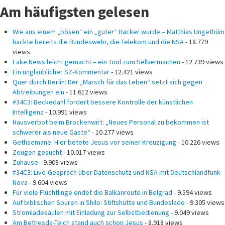
Am häufigsten gelesen
Wie aus einem „bösen“ ein „guter“ Hacker wurde – Matthias Ungethüm
hackte bereits die Bundeswehr, die Telekom und die NSA
- 18.779
views
Fake News leicht gemacht – ein Tool zum Selbermachen
- 12.739 views
Ein unglaublicher SZ-Kommentar
- 12.421 views
Quer durch Berlin: Der „Marsch für das Leben“ setzt sich gegen
Abtreibungen ein
- 11.612 views
#34C3: Beckedahl fordert bessere Kontrolle der künstlichen
Intelligenz
- 10.991 views
Hausverbot beim Brockenwirt: „Neues Personal zu bekommen ist
schwerer als neue Gäste“
- 10.277 views
Gethsemane: Hier betete Jesus vor seiner Kreuzigung
- 10.226 views
Zeugen gesucht
- 10.017 views
Zuhause
- 9.908 views
#34C3: Live-Gespräch über Datenschutz und NSA mit Deutschlandfunk
Nova
- 9.604 views
Für viele Flüchtlinge endet die Balkanroute in Belgrad
- 9.594 views
Auf biblischen Spuren in Shilo: Stiftshütte und Bundeslade
- 9.305 views
Stromladesäulen mit Einladung zur Selbstbedienung
- 9.049 views
Am Bethesda-Teich stand auch schon Jesus
- 8.918 views