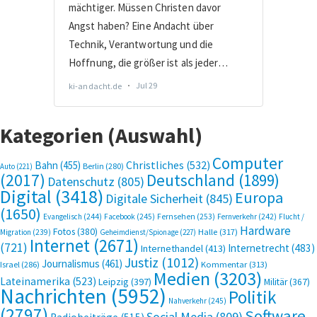
Kategorien (Auswahl)
Computer
Bahn
(455)
Christliches
(532)
Berlin
(280)
Auto
(221)
(2017)
Deutschland
(1899)
Datenschutz
(805)
Digital
(3418)
Europa
Digitale Sicherheit
(845)
(1650)
Evangelisch
(244)
Facebook
(245)
Fernsehen
(253)
Fernverkehr
(242)
Flucht /
Hardware
Fotos
(380)
Halle
(317)
Migration
(239)
Geheimdienst/Spionage
(227)
Internet
(2671)
(721)
Internetrecht
(483)
Internethandel
(413)
Justiz
(1012)
Journalismus
(461)
Kommentar
(313)
Israel
(286)
Medien
(3203)
Lateinamerika
(523)
Leipzig
(397)
Militär
(367)
Nachrichten
(5952)
Politik
Nahverkehr
(245)
(2797)
Software
Social Media
(809)