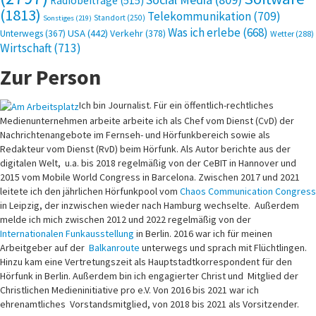
Radiobeiträge
(515)
(1813)
Telekommunikation
(709)
Standort
(250)
Sonstiges
(219)
Was ich erlebe
(668)
USA
(442)
Verkehr
(378)
Unterwegs
(367)
Wetter
(288)
Wirtschaft
(713)
Zur Person
Ich bin Journalist. Für ein öffentlich-rechtliches
Medienunternehmen arbeite arbeite ich als Chef vom Dienst (CvD) der
Nachrichtenangebote im Fernseh- und Hörfunkbereich sowie als
Redakteur vom Dienst (RvD) beim Hörfunk. Als Autor berichte aus der
digitalen Welt, u.a. bis 2018 regelmäßig von der CeBIT in Hannover und
2015 vom Mobile World Congress in Barcelona. Zwischen 2017 und 2021
leitete ich den jährlichen Hörfunkpool vom
Chaos Communication Congress
in Leipzig, der inzwischen wieder nach Hamburg wechselte. Außerdem
melde ich mich zwischen 2012 und 2022 regelmäßig von der
Internationalen Funkausstellung
in Berlin. 2016 war ich für meinen
Arbeitgeber auf der
Balkanroute
unterwegs und sprach mit Flüchtlingen.
Hinzu kam eine Vertretungszeit als Hauptstadtkorrespondent für den
Hörfunk in Berlin. Außerdem bin ich engagierter Christ und Mitglied der
Christlichen Medieninitiative pro e.V. Von 2016 bis 2021 war ich
ehrenamtliches Vorstandsmitglied, von 2018 bis 2021 als Vorsitzender.