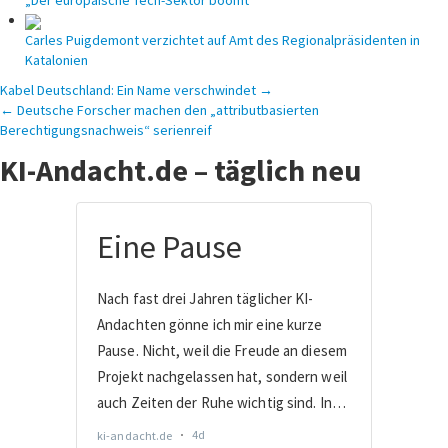
„Der europäische Tech-Sektor boomt“
Carles Puigdemont verzichtet auf Amt des Regionalpräsidenten in
Katalonien
Beitragsnavigation
Kabel Deutschland: Ein Name verschwindet →
← Deutsche Forscher machen den „attributbasierten
Berechtigungsnachweis“ serienreif
KI-Andacht.de – täglich neu