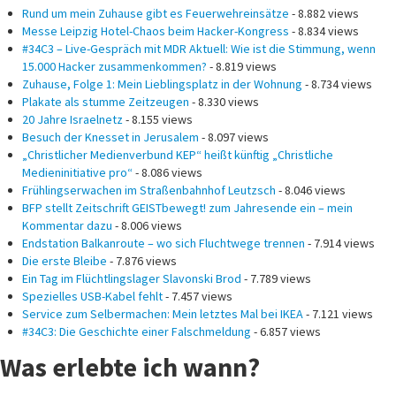
Rund um mein Zuhause gibt es Feuerwehreinsätze
- 8.882 views
Messe Leipzig Hotel-Chaos beim Hacker-Kongress
- 8.834 views
#34C3 – Live-Gespräch mit MDR Aktuell: Wie ist die Stimmung, wenn
15.000 Hacker zusammenkommen?
- 8.819 views
Zuhause, Folge 1: Mein Lieblingsplatz in der Wohnung
- 8.734 views
Plakate als stumme Zeitzeugen
- 8.330 views
20 Jahre Israelnetz
- 8.155 views
Besuch der Knesset in Jerusalem
- 8.097 views
„Christlicher Medienverbund KEP“ heißt künftig „Christliche
Medieninitiative pro“
- 8.086 views
Frühlingserwachen im Straßenbahnhof Leutzsch
- 8.046 views
BFP stellt Zeitschrift GEISTbewegt! zum Jahresende ein – mein
Kommentar dazu
- 8.006 views
Endstation Balkanroute – wo sich Fluchtwege trennen
- 7.914 views
Die erste Bleibe
- 7.876 views
Ein Tag im Flüchtlingslager Slavonski Brod
- 7.789 views
Spezielles USB-Kabel fehlt
- 7.457 views
Service zum Selbermachen: Mein letztes Mal bei IKEA
- 7.121 views
#34C3: Die Geschichte einer Falschmeldung
- 6.857 views
Was erlebte ich wann?