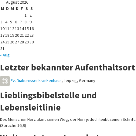
August 2026
M
D
M
D
F
S
S
1
2
3
4
5
6
7
8
9
10
11
12
13
14
15
16
17
18
19
20
21
22
23
24
25
26
27
28
29
30
31
« Aug.
Letzter bekannter Aufenthaltsort
Ev. Diakonissenkrankenhaus
,
Leipzig
,
Germany
Lieblingsbibelstelle und
Lebensleitlinie
Des Menschen Herz plant seinen Weg, der Herr jedoch lenkt seinen Schritt.
(Sprüche 16,9)