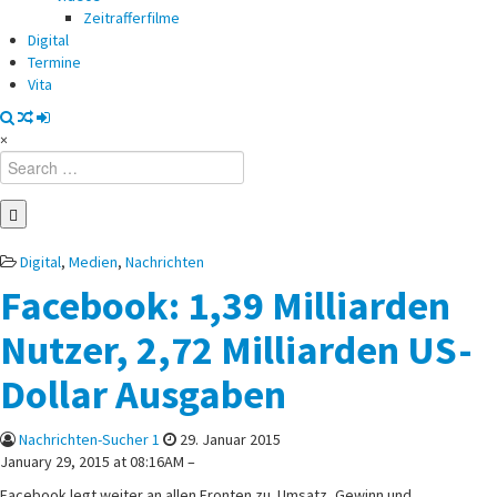
Zeitrafferfilme
Digital
Termine
Vita
×
Search
for:
Posted
Digital
,
Medien
,
Nachrichten
in
Facebook: 1,39 Milliarden
Nutzer, 2,72 Milliarden US-
Dollar Ausgaben
Nachrichten-Sucher 1
29. Januar 2015
January 29, 2015 at 08:16AM –
Facebook legt weiter an allen Fronten zu. Umsatz, Gewinn und