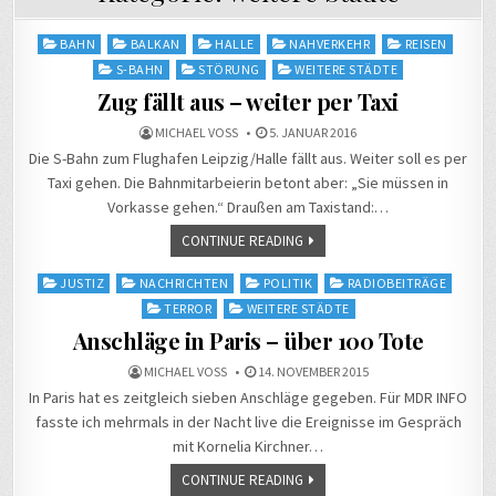
Posted
BAHN
BALKAN
HALLE
NAHVERKEHR
REISEN
in
S-BAHN
STÖRUNG
WEITERE STÄDTE
Zug fällt aus – weiter per Taxi
MICHAEL VOSS
5. JANUAR 2016
Die S-Bahn zum Flughafen Leipzig/Halle fällt aus. Weiter soll es per
Taxi gehen. Die Bahnmitarbeierin betont aber: „Sie müssen in
Vorkasse gehen.“ Draußen am Taxistand:…
CONTINUE READING
Posted
JUSTIZ
NACHRICHTEN
POLITIK
RADIOBEITRÄGE
in
TERROR
WEITERE STÄDTE
Anschläge in Paris – über 100 Tote
MICHAEL VOSS
14. NOVEMBER 2015
In Paris hat es zeitgleich sieben Anschläge gegeben. Für MDR INFO
fasste ich mehrmals in der Nacht live die Ereignisse im Gespräch
mit Kornelia Kirchner…
CONTINUE READING