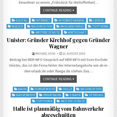
Einwohner zu einem „Frühstück für Weltoffenheit…
CONTINUE READING
Posted
DIGITAL
INTERNET
INTERNETHANDEL
LEIPZIG
in
MEDIEN
NACHRICHTEN
RADIOBEITRÄGE
TOPTHEMA
WEITERE STÄDTE
WIRTSCHAFT
Unister: Gründer Kirchhof gegen Gründer
Wagner
MICHAEL VOSS
12. AUGUST 2015
Beitrag bei MDR INFO Gespräch auf MDR INFO mit Sven Kochale
Unister, das ist die Firma hinter der Internetangebote wie ab-in-
den-urlaub.de oder fluege.de stehen. Das…
CONTINUE READING
Posted
BAHN
FERNVERKEHR
HALLE
NACHRICHTEN
in
NAHVERKEHR
PRIVATBAHN
S-BAHN
STÖRUNG
TOPTHEMA
WEITERE STÄDTE
Halle ist planmäßig vom Bahnverkehr
abgeschnitten