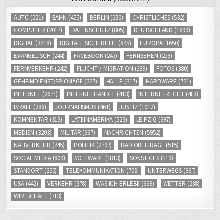
AUTO
(221)
BAHN
(455)
BERLIN
(280)
CHRISTLICHES
(532)
COMPUTER
(2017)
DATENSCHUTZ
(805)
DEUTSCHLAND
(1899)
DIGITAL
(3418)
DIGITALE SICHERHEIT
(845)
EUROPA
(1650)
EVANGELISCH
(244)
FACEBOOK
(245)
FERNSEHEN
(253)
FERNVERKEHR
(242)
FLUCHT / MIGRATION
(239)
FOTOS
(380)
GEHEIMDIENST/SPIONAGE
(227)
HALLE
(317)
HARDWARE
(721)
INTERNET
(2671)
INTERNETHANDEL
(413)
INTERNETRECHT
(483)
ISRAEL
(286)
JOURNALISMUS
(461)
JUSTIZ
(1012)
KOMMENTAR
(313)
LATEINAMERIKA
(523)
LEIPZIG
(397)
MEDIEN
(3203)
MILITÄR
(367)
NACHRICHTEN
(5952)
NAHVERKEHR
(245)
POLITIK
(2797)
RADIOBEITRÄGE
(515)
SOCIAL MEDIA
(809)
SOFTWARE
(1813)
SONSTIGES
(219)
STANDORT
(250)
TELEKOMMUNIKATION
(709)
UNTERWEGS
(367)
USA
(442)
VERKEHR
(378)
WAS ICH ERLEBE
(668)
WETTER
(288)
WIRTSCHAFT
(713)