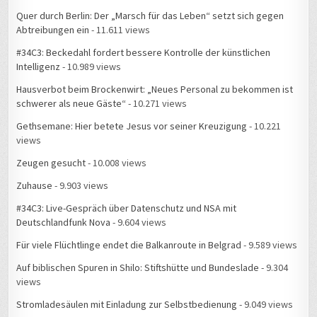
Quer durch Berlin: Der „Marsch für das Leben“ setzt sich gegen
Abtreibungen ein
- 11.611 views
#34C3: Beckedahl fordert bessere Kontrolle der künstlichen
Intelligenz
- 10.989 views
Hausverbot beim Brockenwirt: „Neues Personal zu bekommen ist
schwerer als neue Gäste“
- 10.271 views
Gethsemane: Hier betete Jesus vor seiner Kreuzigung
- 10.221
views
Zeugen gesucht
- 10.008 views
Zuhause
- 9.903 views
#34C3: Live-Gespräch über Datenschutz und NSA mit
Deutschlandfunk Nova
- 9.604 views
Für viele Flüchtlinge endet die Balkanroute in Belgrad
- 9.589 views
Auf biblischen Spuren in Shilo: Stiftshütte und Bundeslade
- 9.304
views
Stromladesäulen mit Einladung zur Selbstbedienung
- 9.049 views
Am Bethesda-Teich stand auch schon Jesus
- 8.915 views