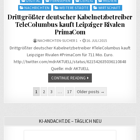
Posted
DIGITAL
FERNSEHEN
LEIPZIG
MEDIEN
in
NACHRICHTEN
WEITERE STÄDTE
WIRTSCHAFT
Drittgrößter deutscher Kabelnetzbetreiber
TeleColumbus kauft Leipziger Rivalen
PrimaCom
NACHRICHTEN-SUCHER 1
16. JULI 2015
Drittgrößter deutscher Kabelnetzbetreiber #TeleColumbus kauft
Leipziger Rivalen #PrimaCom für 711 Mio. Euro.
http://twitter.com/mdrAKTUELL/status/621542635036110848
Quelle: mdr AKTUELL
CONTINUE READING
Seitennummerierung
1
2
3
…
17
Older posts →
der
Beiträge
KI-ANDACHT.DE – TÄGLICH NEU