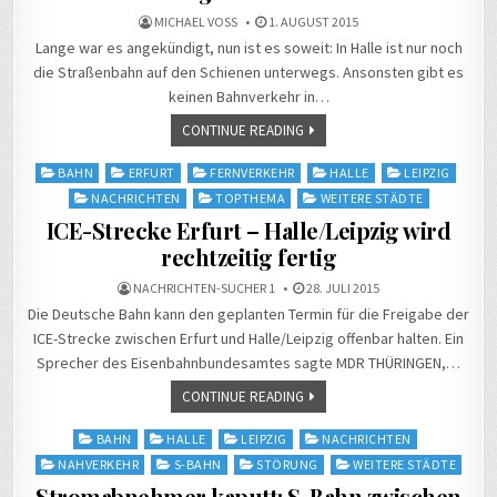
MICHAEL VOSS
1. AUGUST 2015
Lange war es angekündigt, nun ist es soweit: In Halle ist nur noch
die Straßenbahn auf den Schienen unterwegs. Ansonsten gibt es
keinen Bahnverkehr in…
CONTINUE READING
Posted
BAHN
ERFURT
FERNVERKEHR
HALLE
LEIPZIG
in
NACHRICHTEN
TOPTHEMA
WEITERE STÄDTE
ICE-Strecke Erfurt – Halle/Leipzig wird
rechtzeitig fertig
NACHRICHTEN-SUCHER 1
28. JULI 2015
Die Deutsche Bahn kann den geplanten Termin für die Freigabe der
ICE-Strecke zwischen Erfurt und Halle/Leipzig offenbar halten. Ein
Sprecher des Eisenbahnbundesamtes sagte MDR THÜRINGEN,…
CONTINUE READING
Posted
BAHN
HALLE
LEIPZIG
NACHRICHTEN
in
NAHVERKEHR
S-BAHN
STÖRUNG
WEITERE STÄDTE
Stromabnehmer kaputt: S-Bahn zwischen