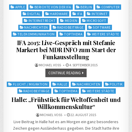
Posted
APPLE
BERICHTE VON DER IFA
BERLIN
COMPUTER
in
DIGITAL
HARDWARE
IFA
INTERNET
INTERNETRECHT
MEDIEN
MICROSOFT
NACHRICHTEN
RADIOBEITRÄGE
SOFTWARE
TELEKOMMUNIKATION
TOPTHEMA
WEITERE STÄDTE
IFA 2015: Live-Gespräch mit Stefanie
Markert bei MDR INFO zum Start der
Funkausstellung
MICHAEL VOSS
4. SEPTEMBER 2015
CONTINUE READING
Posted
FLUCHT / MIGRATION
HALLE
NACHRICHTEN
POLITIK
in
RADIOBEITRÄGE
TOPTHEMA
WEITERE STÄDTE
Halle: „Frühstück für Weltoffenheit und
Willkommenskultur“
MICHAEL VOSS
22. AUGUST 2015
Live Beitrag In Halle hat es am Morgen ein ganz besonderes
Zeichen gegen Ausländerhass gegeben. Die Stadt hatte ihre