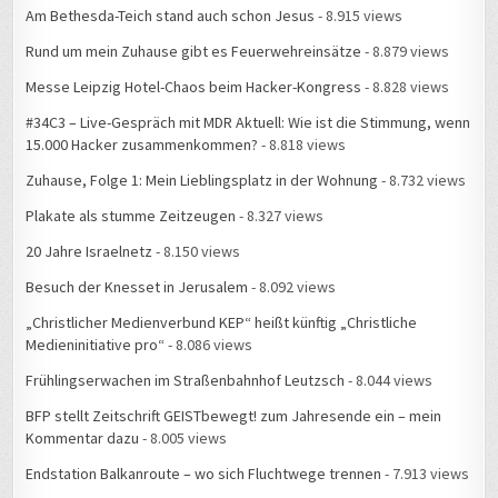
Rund um mein Zuhause gibt es Feuerwehreinsätze
- 8.879 views
Messe Leipzig Hotel-Chaos beim Hacker-Kongress
- 8.828 views
#34C3 – Live-Gespräch mit MDR Aktuell: Wie ist die Stimmung, wenn
15.000 Hacker zusammenkommen?
- 8.818 views
Zuhause, Folge 1: Mein Lieblingsplatz in der Wohnung
- 8.732 views
Plakate als stumme Zeitzeugen
- 8.327 views
20 Jahre Israelnetz
- 8.150 views
Besuch der Knesset in Jerusalem
- 8.092 views
„Christlicher Medienverbund KEP“ heißt künftig „Christliche
Medieninitiative pro“
- 8.086 views
Frühlingserwachen im Straßenbahnhof Leutzsch
- 8.044 views
BFP stellt Zeitschrift GEISTbewegt! zum Jahresende ein – mein
Kommentar dazu
- 8.005 views
Endstation Balkanroute – wo sich Fluchtwege trennen
- 7.913 views
Die erste Bleibe
- 7.866 views