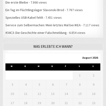
Ein Tag im Flüchtlingslager Slavonski Brod
- 7.787 views
Spezielles USB-Kabel fehlt
- 7.451 views
Service zum Selbermachen: Mein letztes Mal bei IKEA
- 7.117 views
#34C3: Die Geschichte einer Falschmeldung
- 6.854 views
WAS ERLEBTE ICH WANN?
August 2026
M
D
M
D
F
S
S
1
2
3
4
5
6
7
8
9
10
11
12
13
14
15
16
17
18
19
20
21
22
23