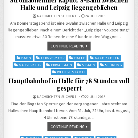
Halle und Leipzig liegengeblieben
NACHRICHTEN-SUCHER 1
24. JULI 2015
Am Donnerstagabend ist eine S-Bahn zwischen Halle und Leipzig
liegengeblieben. Nach einem Bericht der „Leipziger Volkszeitung“
mussten etwa 80 Reisende eine Stunde in den Waggons…
CONTINUE READING
Posted
BAHN
FERNVERKEHR
HALLE
NACHRICHTEN
in
NAHVERKEHR
PRIVATBAHN
S-BAHN
STÖRUNG
WEITERE STÄDTE
Hauptbahnhof in Halle für 78 Stunden voll
gesperrt
NACHRICHTEN-SUCHER 1
22. JULI 2015
Eine der längsten Sperrungen der vergangenen Jahre steht am
Halleschen Hauptbahnhof bevor. Vom 31. Juli, 22 Uhr, bis 4. August,
4 Uhr ist eine 78-stündige…
CONTINUE READING