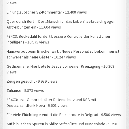
Ein unglaublicher SZ-Kommentar
- 12.408 views
Quer durch Berlin: Der „Marsch für das Leben“ setzt sich gegen
Abtreibungen ein
- 11.604 views
#34C3: Beckedahl fordert bessere Kontrolle der künstlichen
Intelligenz
- 10.975 views
Hausverbot beim Brockenwirt: „Neues Personal zu bekommen ist
schwerer als neue Gäste“
- 10.247 views
Gethsemane: Hier betete Jesus vor seiner Kreuzigung
- 10.208
views
Zeugen gesucht
- 9.989 views
Zuhause
- 9.873 views
#34C3: Live-Gespräch über Datenschutz und NSA mit
Deutschlandfunk Nova
- 9.601 views
Für viele Flüchtlinge endet die Balkanroute in Belgrad
- 9.580 views
Auf biblischen Spuren in Shilo: Stiftshütte und Bundeslade
- 9.298
views