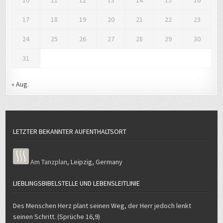
17
18
19
20
21
22
23
24
25
26
27
28
29
30
31
« Aug.
LETZTER BEKANNTER AUFENTHALTSORT
Am Tanzplan
,
Leipzig
,
Germany
LIEBLINGSBIBELSTELLE UND LEBENSLEITLINIE
Des Menschen Herz plant seinen Weg, der Herr jedoch lenkt
seinen Schritt. (Sprüche 16,9)