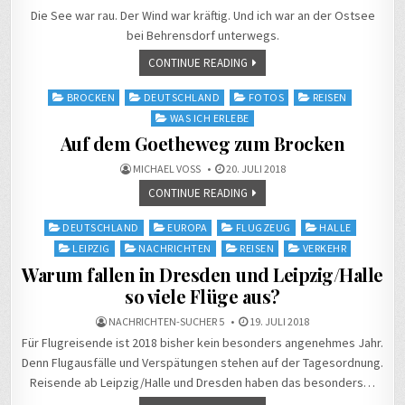
Die See war rau. Der Wind war kräftig. Und ich war an der Ostsee
bei Behrensdorf unterwegs.
CONTINUE READING
Posted
BROCKEN
DEUTSCHLAND
FOTOS
REISEN
in
WAS ICH ERLEBE
Auf dem Goetheweg zum Brocken
MICHAEL VOSS
20. JULI 2018
CONTINUE READING
Posted
DEUTSCHLAND
EUROPA
FLUGZEUG
HALLE
in
LEIPZIG
NACHRICHTEN
REISEN
VERKEHR
Warum fallen in Dresden und Leipzig/Halle
so viele Flüge aus?
NACHRICHTEN-SUCHER 5
19. JULI 2018
Für Flugreisende ist 2018 bisher kein besonders angenehmes Jahr.
Denn Flugausfälle und Verspätungen stehen auf der Tagesordnung.
Reisende ab Leipzig/Halle und Dresden haben das besonders…