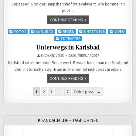
verlassen. Und der Hauptbahnhof ist evakuiert. Wie komme ich
jetzt…
CONTINUE READING
Posted
FOTOS
KARLSBAD
REISEN
UNTERWEGS
VIDEO
in
ZEITRAFFER
Unterwegs in Karlsbad
MICHAEL VOSS
20. FEBRUAR 2017
Karlsbad ist immer eine Reise wert. Besser kann man die Stadt mit
dem historischen Zentrum im kleinen Tal nicht beschreiben.
CONTINUE READING
Seitennummerierung
1
2
3
…
7
Older posts →
der
Beiträge
KI-ANDACHT.DE – TÄGLICH NEU