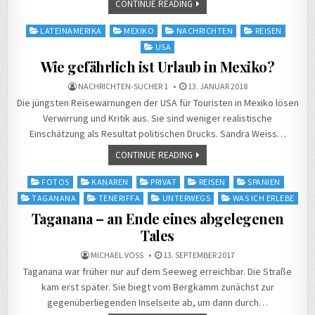
CONTINUE READING
Posted
LATEINAMERIKA
MEXIKO
NACHRICHTEN
REISEN
in
USA
Wie gefährlich ist Urlaub in Mexiko?
NACHRICHTEN-SUCHER 1
13. JANUAR 2018
Die jüngsten Reisewarnungen der USA für Touristen in Mexiko lösen
Verwirrung und Kritik aus. Sie sind weniger realistische
Einschätzung als Resultat politischen Drucks. Sandra Weiss…
CONTINUE READING
Posted
FOTOS
KANAREN
PRIVAT
REISEN
SPANIEN
in
TAGANANA
TENERIFFA
UNTERWEGS
WAS ICH ERLEBE
Taganana – an Ende eines abgelegenen
Tales
MICHAEL VOSS
13. SEPTEMBER 2017
Taganana war früher nur auf dem Seeweg erreichbar. Die Straße
kam erst später. Sie biegt vom Bergkamm zunächst zur
gegenüberliegenden Inselseite ab, um dann durch…