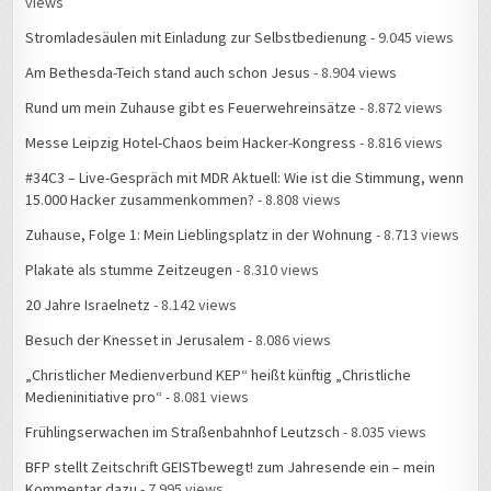
Stromladesäulen mit Einladung zur Selbstbedienung
- 9.045 views
Am Bethesda-Teich stand auch schon Jesus
- 8.904 views
Rund um mein Zuhause gibt es Feuerwehreinsätze
- 8.872 views
Messe Leipzig Hotel-Chaos beim Hacker-Kongress
- 8.816 views
#34C3 – Live-Gespräch mit MDR Aktuell: Wie ist die Stimmung, wenn
15.000 Hacker zusammenkommen?
- 8.808 views
Zuhause, Folge 1: Mein Lieblingsplatz in der Wohnung
- 8.713 views
Plakate als stumme Zeitzeugen
- 8.310 views
20 Jahre Israelnetz
- 8.142 views
Besuch der Knesset in Jerusalem
- 8.086 views
„Christlicher Medienverbund KEP“ heißt künftig „Christliche
Medieninitiative pro“
- 8.081 views
Frühlingserwachen im Straßenbahnhof Leutzsch
- 8.035 views
BFP stellt Zeitschrift GEISTbewegt! zum Jahresende ein – mein
Kommentar dazu
- 7.995 views