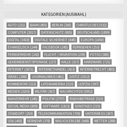
KATEGORIEN (AUSWAHL)
AUTO
(221)
BAHN
(455)
BERLIN
(280)
CHRISTLICHES
(532)
COMPUTER
(2017)
DATENSCHUTZ
(805)
DEUTSCHLAND
(1899)
DIGITAL
(3418)
DIGITALE SICHERHEIT
(845)
EUROPA
(1650)
EVANGELISCH
(244)
FACEBOOK
(245)
FERNSEHEN
(253)
FERNVERKEHR
(242)
FLUCHT / MIGRATION
(239)
FOTOS
(380)
GEHEIMDIENST/SPIONAGE
(227)
HALLE
(317)
HARDWARE
(721)
INTERNET
(2671)
INTERNETHANDEL
(413)
INTERNETRECHT
(483)
ISRAEL
(286)
JOURNALISMUS
(461)
JUSTIZ
(1012)
KOMMENTAR
(313)
LATEINAMERIKA
(523)
LEIPZIG
(397)
MEDIEN
(3203)
MILITÄR
(367)
NACHRICHTEN
(5952)
NAHVERKEHR
(245)
POLITIK
(2797)
RADIOBEITRÄGE
(515)
SOCIAL MEDIA
(809)
SOFTWARE
(1813)
SONSTIGES
(219)
STANDORT
(250)
TELEKOMMUNIKATION
(709)
UNTERWEGS
(367)
USA
(442)
VERKEHR
(378)
WAS ICH ERLEBE
(668)
WETTER
(288)
WIRTSCHAFT
(713)