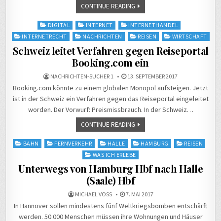
CONTINUE READING
Posted
DIGITAL
INTERNET
INTERNETHANDEL
in
INTERNETRECHT
NACHRICHTEN
REISEN
WIRTSCHAFT
Schweiz leitet Verfahren gegen Reiseportal
Booking.com ein
NACHRICHTEN-SUCHER 1
13. SEPTEMBER 2017
Booking.com könnte zu einem globalen Monopol aufsteigen. Jetzt
ist in der Schweiz ein Verfahren gegen das Reiseportal eingeleitet
worden. Der Vorwurf: Preismissbrauch. In der Schweiz…
CONTINUE READING
Posted
BAHN
FERNVERKEHR
HALLE
HAMBURG
REISEN
in
WAS ICH ERLEBE
Unterwegs von Hamburg Hbf nach Halle
(Saale) Hbf
MICHAEL VOSS
7. MAI 2017
In Hannover sollen mindestens fünf Weltkriegsbomben entschärft
werden. 50.000 Menschen müssen ihre Wohnungen und Häuser