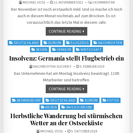
ZU
MICHAEL VOSS
11. NOVEMBER 2021
1 KOMMENTAR
DIE
Der November ist noch erstaunlich mild. Und so mache ich mich
IN
DIESEM
auch in diesem Monat nochmals auf zum Brocken. Es ist
JAHR
VORAUSSIC
voraussichtlich das letzte Mal in diesem Jahr.
LETZTE
WANDERUN
AUF
CONTINUE READING
DEN
BROCKEN
Posted
DEUTSCHLAND
EUROPA
FLUGZEUG
NACHRICHTEN
in
REISEN
VERKEHR
WIRTSCHAFT
Insolvenz: Germania stellt Flugbetrieb ein
NACHRICHTEN-SUCHER 3
5. FEBRUAR 2019
Das Unternehmen hat am Montag Insolvenz beantragt. 1100
Mitarbeiter sind betroffen.
CONTINUE READING
Posted
BEHRENSDORF
DEUTSCHLAND
EUROPA
FOTOS
in
REISEN
WAS ICH ERLEBE
Herbstliche Wanderung bei stürmischen
Wetter an der Ostseeküste
MICHAEL VOSS
5. OKTOBER 2018