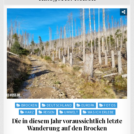
Posted
BROCKEN
DEUTSCHLAND
EUROPA
FOTOS
in
HARZ
REISEN
UMWELT
WAS ICH ERLEBE
Die in diesem Jahr voraussichtlich letzte
Wanderung auf den Brocken