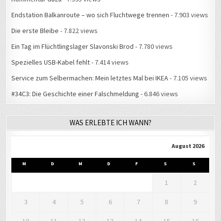
Endstation Balkanroute – wo sich Fluchtwege trennen
- 7.903 views
Die erste Bleibe
- 7.822 views
Ein Tag im Flüchtlingslager Slavonski Brod
- 7.780 views
Spezielles USB-Kabel fehlt
- 7.414 views
Service zum Selbermachen: Mein letztes Mal bei IKEA
- 7.105 views
#34C3: Die Geschichte einer Falschmeldung
- 6.846 views
WAS ERLEBTE ICH WANN?
August 2026
M
D
M
D
F
S
S
1
2
3
4
5
6
7
8
9
10
11
12
13
14
15
16