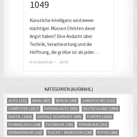
KATEGORIEN (AUSWAHL)
AUTO
(221)
BAHN
(455)
BERLIN
(280)
CHRISTLICHES
(532)
COMPUTER
(2017)
DATENSCHUTZ
(805)
DEUTSCHLAND
(1899)
DIGITAL
(3418)
DIGITALE SICHERHEIT
(845)
EUROPA
(1650)
EVANGELISCH
(244)
FACEBOOK
(245)
FERNSEHEN
(253)
FERNVERKEHR
(242)
FLUCHT / MIGRATION
(239)
FOTOS
(380)