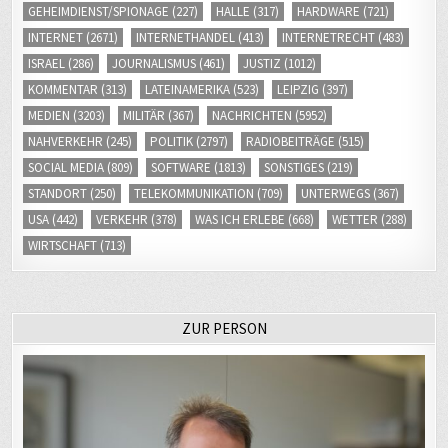
GEHEIMDIENST/SPIONAGE
(227)
HALLE
(317)
HARDWARE
(721)
INTERNET
(2671)
INTERNETHANDEL
(413)
INTERNETRECHT
(483)
ISRAEL
(286)
JOURNALISMUS
(461)
JUSTIZ
(1012)
KOMMENTAR
(313)
LATEINAMERIKA
(523)
LEIPZIG
(397)
MEDIEN
(3203)
MILITÄR
(367)
NACHRICHTEN
(5952)
NAHVERKEHR
(245)
POLITIK
(2797)
RADIOBEITRÄGE
(515)
SOCIAL MEDIA
(809)
SOFTWARE
(1813)
SONSTIGES
(219)
STANDORT
(250)
TELEKOMMUNIKATION
(709)
UNTERWEGS
(367)
USA
(442)
VERKEHR
(378)
WAS ICH ERLEBE
(668)
WETTER
(288)
WIRTSCHAFT
(713)
ZUR PERSON