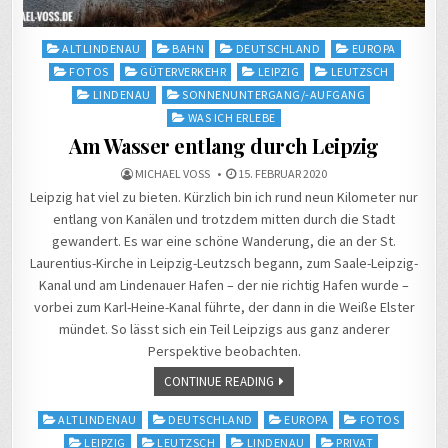
Posted
ALTLINDENAU
BAHN
DEUTSCHLAND
EUROPA
in
FOTOS
GÜTERVERKEHR
LEIPZIG
LEUTZSCH
LINDENAU
SONNENUNTERGANG/-AUFGANG
WAS ICH ERLEBE
Am Wasser entlang durch Leipzig
MICHAEL VOSS
15. FEBRUAR 2020
Leipzig hat viel zu bieten. Kürzlich bin ich rund neun Kilometer nur
entlang von Kanälen und trotzdem mitten durch die Stadt
gewandert. Es war eine schöne Wanderung, die an der St.
Laurentius-Kirche in Leipzig-Leutzsch begann, zum Saale-Leipzig-
Kanal und am Lindenauer Hafen – der nie richtig Hafen wurde –
vorbei zum Karl-Heine-Kanal führte, der dann in die Weiße Elster
mündet. So lässt sich ein Teil Leipzigs aus ganz anderer
Perspektive beobachten.
CONTINUE READING
Posted
ALTLINDENAU
DEUTSCHLAND
EUROPA
FOTOS
in
LEIPZIG
LEUTZSCH
LINDENAU
PRIVAT