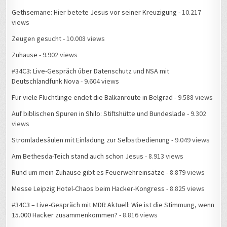
Gethsemane: Hier betete Jesus vor seiner Kreuzigung
- 10.217
views
Zeugen gesucht
- 10.008 views
Zuhause
- 9.902 views
#34C3: Live-Gespräch über Datenschutz und NSA mit
Deutschlandfunk Nova
- 9.604 views
Für viele Flüchtlinge endet die Balkanroute in Belgrad
- 9.588 views
Auf biblischen Spuren in Shilo: Stiftshütte und Bundeslade
- 9.302
views
Stromladesäulen mit Einladung zur Selbstbedienung
- 9.049 views
Am Bethesda-Teich stand auch schon Jesus
- 8.913 views
Rund um mein Zuhause gibt es Feuerwehreinsätze
- 8.879 views
Messe Leipzig Hotel-Chaos beim Hacker-Kongress
- 8.825 views
#34C3 – Live-Gespräch mit MDR Aktuell: Wie ist die Stimmung, wenn
15.000 Hacker zusammenkommen?
- 8.816 views