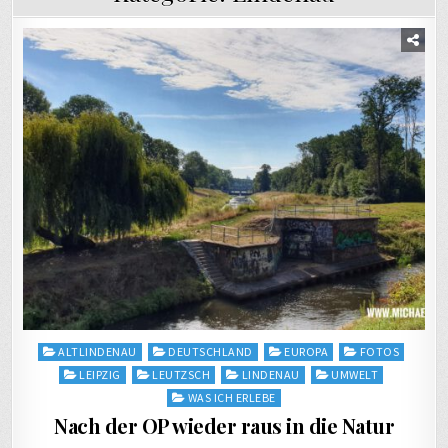
Posted
ALTLINDENAU
DEUTSCHLAND
EUROPA
FOTOS
in
LEIPZIG
LEUTZSCH
LINDENAU
UMWELT
WAS ICH ERLEBE
Nach der OP wieder raus in die Natur