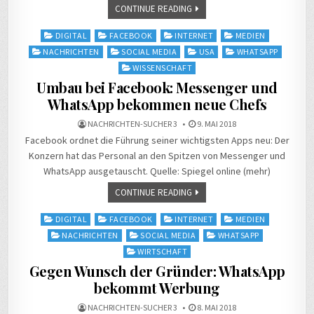
CONTINUE READING
Posted
DIGITAL
FACEBOOK
INTERNET
MEDIEN
in
NACHRICHTEN
SOCIAL MEDIA
USA
WHATSAPP
WISSENSCHAFT
Umbau bei Facebook: Messenger und
WhatsApp bekommen neue Chefs
NACHRICHTEN-SUCHER 3
9. MAI 2018
Facebook ordnet die Führung seiner wichtigsten Apps neu: Der
Konzern hat das Personal an den Spitzen von Messenger und
WhatsApp ausgetauscht. Quelle: Spiegel online (mehr)
CONTINUE READING
Posted
DIGITAL
FACEBOOK
INTERNET
MEDIEN
in
NACHRICHTEN
SOCIAL MEDIA
WHATSAPP
WIRTSCHAFT
Gegen Wunsch der Gründer: WhatsApp
bekommt Werbung
NACHRICHTEN-SUCHER 3
8. MAI 2018