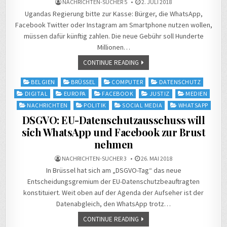
NACHRICHTEN-SUCHER 5
2. JULI 2018
Ugandas Regierung bitte zur Kasse: Bürger, die WhatsApp,
Facebook Twitter oder Instagram am Smartphone nutzen wollen,
müssen dafür künftig zahlen. Die neue Gebühr soll Hunderte
Millionen…
CONTINUE READING
Posted
BELGIEN
BRÜSSEL
COMPUTER
DATENSCHUTZ
in
DIGITAL
EUROPA
FACEBOOK
JUSTIZ
MEDIEN
NACHRICHTEN
POLITIK
SOCIAL MEDIA
WHATSAPP
DSGVO: EU-Datenschutzausschuss will
sich WhatsApp und Facebook zur Brust
nehmen
NACHRICHTEN-SUCHER 3
26. MAI 2018
In Brüssel hat sich am „DSGVO-Tag“ das neue
Entscheidungsgremium der EU-Datenschutzbeauftragten
konstituiert. Weit oben auf der Agenda der Aufseher ist der
Datenabgleich, den WhatsApp trotz…
CONTINUE READING