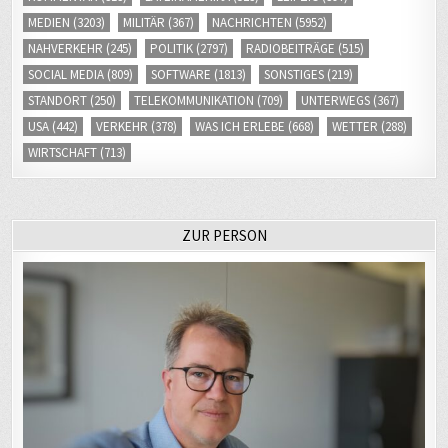
MEDIEN
(3203)
MILITÄR
(367)
NACHRICHTEN
(5952)
NAHVERKEHR
(245)
POLITIK
(2797)
RADIOBEITRÄGE
(515)
SOCIAL MEDIA
(809)
SOFTWARE
(1813)
SONSTIGES
(219)
STANDORT
(250)
TELEKOMMUNIKATION
(709)
UNTERWEGS
(367)
USA
(442)
VERKEHR
(378)
WAS ICH ERLEBE
(668)
WETTER
(288)
WIRTSCHAFT
(713)
ZUR PERSON