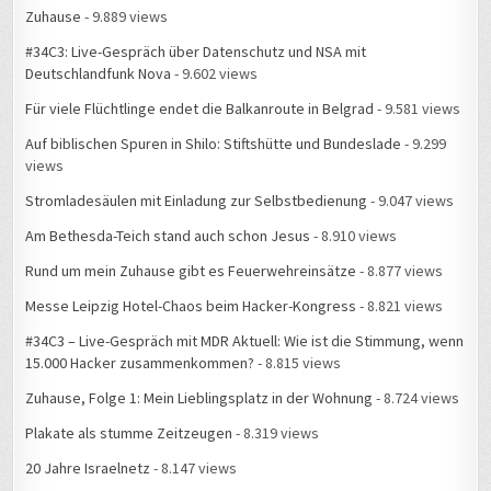
Zuhause
- 9.889 views
#34C3: Live-Gespräch über Datenschutz und NSA mit
Deutschlandfunk Nova
- 9.602 views
Für viele Flüchtlinge endet die Balkanroute in Belgrad
- 9.581 views
Auf biblischen Spuren in Shilo: Stiftshütte und Bundeslade
- 9.299
views
Stromladesäulen mit Einladung zur Selbstbedienung
- 9.047 views
Am Bethesda-Teich stand auch schon Jesus
- 8.910 views
Rund um mein Zuhause gibt es Feuerwehreinsätze
- 8.877 views
Messe Leipzig Hotel-Chaos beim Hacker-Kongress
- 8.821 views
#34C3 – Live-Gespräch mit MDR Aktuell: Wie ist die Stimmung, wenn
15.000 Hacker zusammenkommen?
- 8.815 views
Zuhause, Folge 1: Mein Lieblingsplatz in der Wohnung
- 8.724 views
Plakate als stumme Zeitzeugen
- 8.319 views
20 Jahre Israelnetz
- 8.147 views