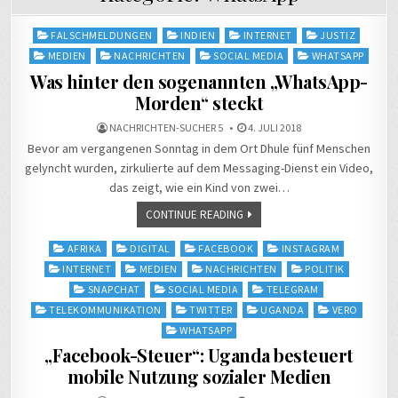
Posted
FALSCHMELDUNGEN
INDIEN
INTERNET
JUSTIZ
in
MEDIEN
NACHRICHTEN
SOCIAL MEDIA
WHATSAPP
Was hinter den sogenannten „WhatsApp-
Morden“ steckt
NACHRICHTEN-SUCHER 5
4. JULI 2018
Bevor am vergangenen Sonntag in dem Ort Dhule fünf Menschen
gelyncht wurden, zirkulierte auf dem Messaging-Dienst ein Video,
das zeigt, wie ein Kind von zwei…
CONTINUE READING
Posted
AFRIKA
DIGITAL
FACEBOOK
INSTAGRAM
in
INTERNET
MEDIEN
NACHRICHTEN
POLITIK
SNAPCHAT
SOCIAL MEDIA
TELEGRAM
TELEKOMMUNIKATION
TWITTER
UGANDA
VERO
WHATSAPP
„Facebook-Steuer“: Uganda besteuert
mobile Nutzung sozialer Medien