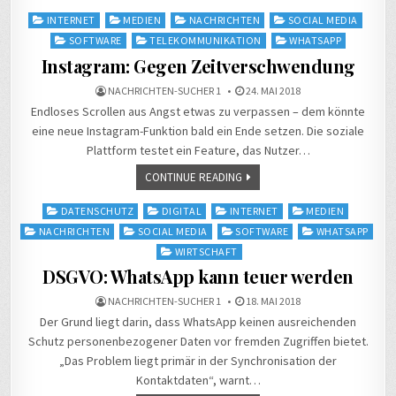
Posted
INTERNET
MEDIEN
NACHRICHTEN
SOCIAL MEDIA
in
SOFTWARE
TELEKOMMUNIKATION
WHATSAPP
Instagram: Gegen Zeitverschwendung
NACHRICHTEN-SUCHER 1
24. MAI 2018
Endloses Scrollen aus Angst etwas zu verpassen – dem könnte
eine neue Instagram-Funktion bald ein Ende setzen. Die soziale
Plattform testet ein Feature, das Nutzer…
CONTINUE READING
Posted
DATENSCHUTZ
DIGITAL
INTERNET
MEDIEN
in
NACHRICHTEN
SOCIAL MEDIA
SOFTWARE
WHATSAPP
WIRTSCHAFT
DSGVO: WhatsApp kann teuer werden
NACHRICHTEN-SUCHER 1
18. MAI 2018
Der Grund liegt darin, dass WhatsApp keinen ausreichenden
Schutz personenbezogener Daten vor fremden Zugriffen bietet.
„Das Problem liegt primär in der Synchronisation der
Kontaktdaten“, warnt…