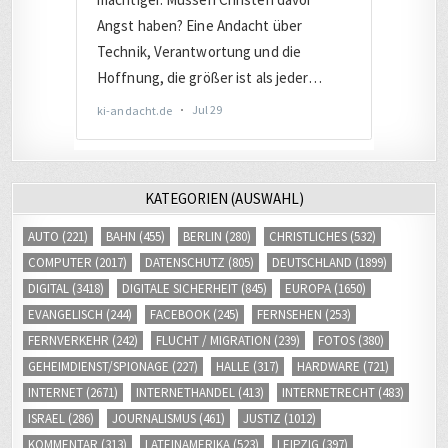
KATEGORIEN (AUSWAHL)
AUTO
(221)
BAHN
(455)
BERLIN
(280)
CHRISTLICHES
(532)
COMPUTER
(2017)
DATENSCHUTZ
(805)
DEUTSCHLAND
(1899)
DIGITAL
(3418)
DIGITALE SICHERHEIT
(845)
EUROPA
(1650)
EVANGELISCH
(244)
FACEBOOK
(245)
FERNSEHEN
(253)
FERNVERKEHR
(242)
FLUCHT / MIGRATION
(239)
FOTOS
(380)
GEHEIMDIENST/SPIONAGE
(227)
HALLE
(317)
HARDWARE
(721)
INTERNET
(2671)
INTERNETHANDEL
(413)
INTERNETRECHT
(483)
ISRAEL
(286)
JOURNALISMUS
(461)
JUSTIZ
(1012)
KOMMENTAR
(313)
LATEINAMERIKA
(523)
LEIPZIG
(397)