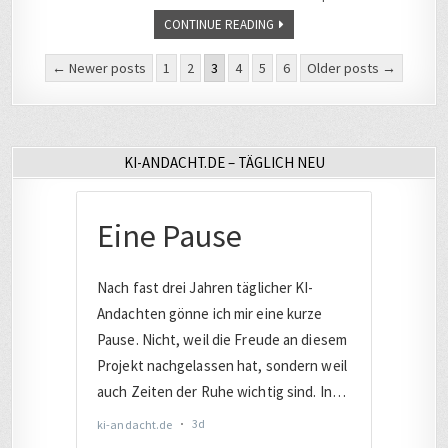
CONTINUE READING
Seitennummerierung
← Newer posts
1
2
3
4
5
6
Older posts →
der
Beiträge
KI-ANDACHT.DE – TÄGLICH NEU