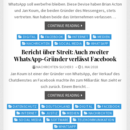
WhatsApp soll werbefrei bleiben. Diese Devise haben Brian Acton
und Jan Koum, die beiden Gründer des Messengers, stets
vertreten. Nun haben beide das Unternehmen verlassen….
CONTINUE READING
Posted
DIGITAL
FACEBOOK
INTERNET
MEDIEN
in
NACHRICHTEN
SOCIAL MEDIA
WHATSAPP
Bericht über Streit: Auch zweiter
WhatsApp-Gründer verlässt Facebook
NACHRICHTEN-SUCHER 3
1. MAI 2018
Jan Koum ist einer der Gründer von WhatsApp, der Verkauf des
Chatdienstes an Facebook machte ihn zum Milliardär. Nun zieht er
sich zurück. Einem Bericht…
CONTINUE READING
Posted
DATENSCHUTZ
DEUTSCHLAND
DIGITAL
FACEBOOK
in
INTERNET
JUSTIZ
MEDIEN
NACHRICHTEN
SOCIAL MEDIA
SOFTWARE
TELEKOMMUNIKATION
WHATSAPP