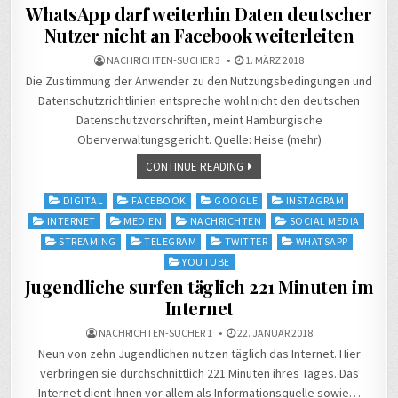
WhatsApp darf weiterhin Daten deutscher
Nutzer nicht an Facebook weiterleiten
NACHRICHTEN-SUCHER 3
1. MÄRZ 2018
Die Zustimmung der Anwender zu den Nutzungsbedingungen und
Datenschutzrichtlinien entspreche wohl nicht den deutschen
Datenschutzvorschriften, meint Hamburgische
Oberverwaltungsgericht. Quelle: Heise (mehr)
CONTINUE READING
Posted
DIGITAL
FACEBOOK
GOOGLE
INSTAGRAM
in
INTERNET
MEDIEN
NACHRICHTEN
SOCIAL MEDIA
STREAMING
TELEGRAM
TWITTER
WHATSAPP
YOUTUBE
Jugendliche surfen täglich 221 Minuten im
Internet
NACHRICHTEN-SUCHER 1
22. JANUAR 2018
Neun von zehn Jugendlichen nutzen täglich das Internet. Hier
verbringen sie durchschnittlich 221 Minuten ihres Tages. Das
Internet dient ihnen vor allem als Informationsquelle sowie…