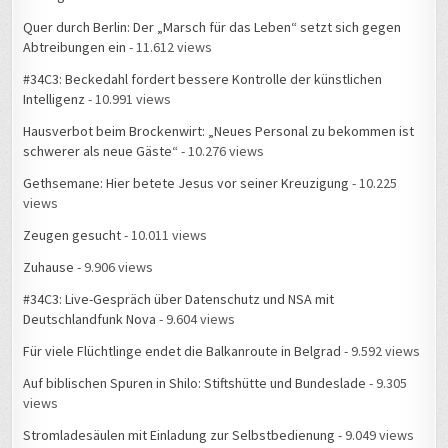
Quer durch Berlin: Der „Marsch für das Leben“ setzt sich gegen
Abtreibungen ein
- 11.612 views
#34C3: Beckedahl fordert bessere Kontrolle der künstlichen
Intelligenz
- 10.991 views
Hausverbot beim Brockenwirt: „Neues Personal zu bekommen ist
schwerer als neue Gäste“
- 10.276 views
Gethsemane: Hier betete Jesus vor seiner Kreuzigung
- 10.225
views
Zeugen gesucht
- 10.011 views
Zuhause
- 9.906 views
#34C3: Live-Gespräch über Datenschutz und NSA mit
Deutschlandfunk Nova
- 9.604 views
Für viele Flüchtlinge endet die Balkanroute in Belgrad
- 9.592 views
Auf biblischen Spuren in Shilo: Stiftshütte und Bundeslade
- 9.305
views
Stromladesäulen mit Einladung zur Selbstbedienung
- 9.049 views