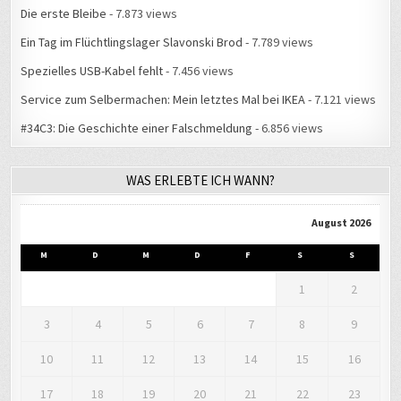
Die erste Bleibe
- 7.873 views
Ein Tag im Flüchtlingslager Slavonski Brod
- 7.789 views
Spezielles USB-Kabel fehlt
- 7.456 views
Service zum Selbermachen: Mein letztes Mal bei IKEA
- 7.121 views
#34C3: Die Geschichte einer Falschmeldung
- 6.856 views
WAS ERLEBTE ICH WANN?
August 2026
M
D
M
D
F
S
S
1
2
3
4
5
6
7
8
9
10
11
12
13
14
15
16
17
18
19
20
21
22
23