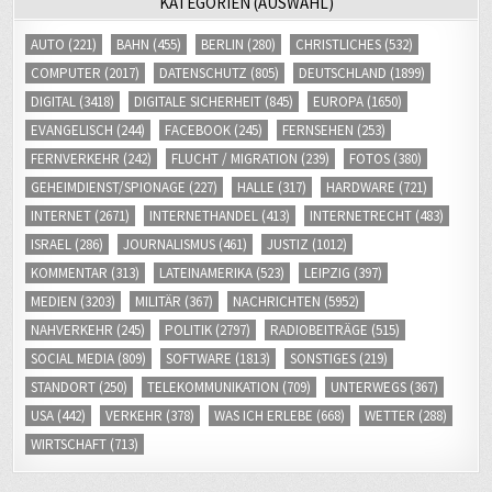
KATEGORIEN (AUSWAHL)
AUTO
(221)
BAHN
(455)
BERLIN
(280)
CHRISTLICHES
(532)
COMPUTER
(2017)
DATENSCHUTZ
(805)
DEUTSCHLAND
(1899)
DIGITAL
(3418)
DIGITALE SICHERHEIT
(845)
EUROPA
(1650)
EVANGELISCH
(244)
FACEBOOK
(245)
FERNSEHEN
(253)
FERNVERKEHR
(242)
FLUCHT / MIGRATION
(239)
FOTOS
(380)
GEHEIMDIENST/SPIONAGE
(227)
HALLE
(317)
HARDWARE
(721)
INTERNET
(2671)
INTERNETHANDEL
(413)
INTERNETRECHT
(483)
ISRAEL
(286)
JOURNALISMUS
(461)
JUSTIZ
(1012)
KOMMENTAR
(313)
LATEINAMERIKA
(523)
LEIPZIG
(397)
MEDIEN
(3203)
MILITÄR
(367)
NACHRICHTEN
(5952)
NAHVERKEHR
(245)
POLITIK
(2797)
RADIOBEITRÄGE
(515)
SOCIAL MEDIA
(809)
SOFTWARE
(1813)
SONSTIGES
(219)
STANDORT
(250)
TELEKOMMUNIKATION
(709)
UNTERWEGS
(367)
USA
(442)
VERKEHR
(378)
WAS ICH ERLEBE
(668)
WETTER
(288)
WIRTSCHAFT
(713)