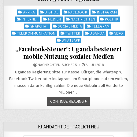
Posted
AFRIKA
DIGITAL
FACEBOOK
INSTAGRAM
in
INTERNET
MEDIEN
NACHRICHTEN
POLITIK
SNAPCHAT
SOCIAL MEDIA
TELEGRAM
TELEKOMMUNIKATION
TWITTER
UGANDA
VERO
WHATSAPP
„Facebook-Steuer“: Uganda besteuert
mobile Nutzung sozialer Medien
NACHRICHTEN-SUCHER 5
2. JULI 2018
Ugandas Regierung bitte zur Kasse: Bürger, die WhatsApp,
Facebook Twitter oder Instagram am Smartphone nutzen wollen,
müssen dafür künftig zahlen. Die neue Gebühr soll Hunderte
Millionen…
CONTINUE READING
KI-ANDACHT.DE – TÄGLICH NEU