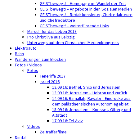
GEISTbewegt! – Homepage im Wandel der Zeit
GEISTbewegt! – Angebote in den Sozialen Medien
GEISTbewegt! – Redaktionsleiter, Chefredakteure
und Chefredaktore
GEISTbewegt! – weiterführende Links
Marsch für das Leben 2018
Pro Christ live aus Leipzig
Unterwegs auf dem Christlichen Medienkongress
Elektroauto
Bahn
Wanderungen zum Brocken
Fotos / Videos
Fotos
Teneriffa 2017
Israel 2016
12.09.16: Bethel, Shilo und Jerusalem
13.09.16: Jerusalem – Hebron und zurück
14.09.16: Ramallah, Rawabi – Eindrücke aus
dem palästinensischen Autonomiegebiet
15.09.16: Jerusalem – Knesset, Ölberg und
Altstadt
17.09.16: Tel Aviv
Videos
Zeitrafferfilme
Digital