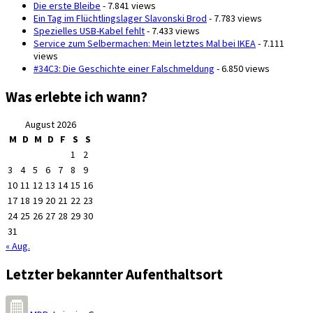
Die erste Bleibe
- 7.841 views
Ein Tag im Flüchtlingslager Slavonski Brod
- 7.783 views
Spezielles USB-Kabel fehlt
- 7.433 views
Service zum Selbermachen: Mein letztes Mal bei IKEA
- 7.111
views
#34C3: Die Geschichte einer Falschmeldung
- 6.850 views
Was erlebte ich wann?
August 2026
M
D
M
D
F
S
S
1
2
3
4
5
6
7
8
9
10
11
12
13
14
15
16
17
18
19
20
21
22
23
24
25
26
27
28
29
30
31
« Aug.
Letzter bekannter Aufenthaltsort