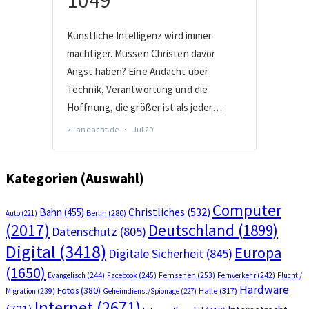
Kategorien (Auswahl)
Computer
Bahn
(455)
Christliches
(532)
Berlin
(280)
Auto
(221)
(2017)
Deutschland
(1899)
Datenschutz
(805)
Digital
(3418)
Europa
Digitale Sicherheit
(845)
(1650)
Evangelisch
(244)
Facebook
(245)
Fernsehen
(253)
Fernverkehr
(242)
Flucht /
Hardware
Fotos
(380)
Halle
(317)
Migration
(239)
Geheimdienst/Spionage
(227)
Internet
(2671)