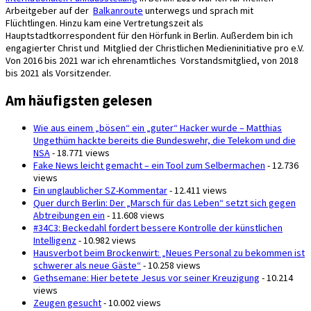
Arbeitgeber auf der
Balkanroute
unterwegs und sprach mit
Flüchtlingen. Hinzu kam eine Vertretungszeit als
Hauptstadtkorrespondent für den Hörfunk in Berlin. Außerdem bin ich
engagierter Christ und Mitglied der Christlichen Medieninitiative pro e.V.
Von 2016 bis 2021 war ich ehrenamtliches Vorstandsmitglied, von 2018
bis 2021 als Vorsitzender.
Am häufigsten gelesen
Wie aus einem „bösen“ ein „guter“ Hacker wurde – Matthias
Ungethüm hackte bereits die Bundeswehr, die Telekom und die
NSA
- 18.771 views
Fake News leicht gemacht – ein Tool zum Selbermachen
- 12.736
views
Ein unglaublicher SZ-Kommentar
- 12.411 views
Quer durch Berlin: Der „Marsch für das Leben“ setzt sich gegen
Abtreibungen ein
- 11.608 views
#34C3: Beckedahl fordert bessere Kontrolle der künstlichen
Intelligenz
- 10.982 views
Hausverbot beim Brockenwirt: „Neues Personal zu bekommen ist
schwerer als neue Gäste“
- 10.258 views
Gethsemane: Hier betete Jesus vor seiner Kreuzigung
- 10.214
views
Zeugen gesucht
- 10.002 views