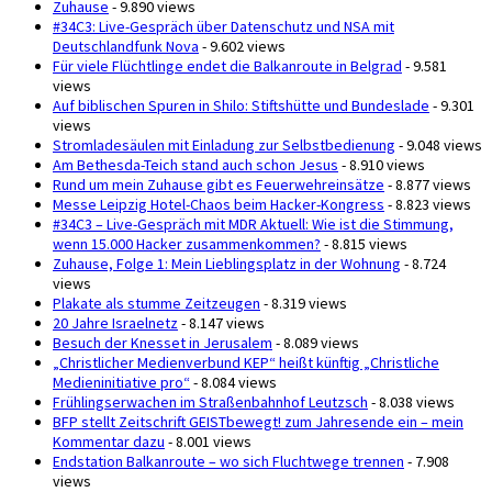
Zuhause
- 9.890 views
#34C3: Live-Gespräch über Datenschutz und NSA mit
Deutschlandfunk Nova
- 9.602 views
Für viele Flüchtlinge endet die Balkanroute in Belgrad
- 9.581
views
Auf biblischen Spuren in Shilo: Stiftshütte und Bundeslade
- 9.301
views
Stromladesäulen mit Einladung zur Selbstbedienung
- 9.048 views
Am Bethesda-Teich stand auch schon Jesus
- 8.910 views
Rund um mein Zuhause gibt es Feuerwehreinsätze
- 8.877 views
Messe Leipzig Hotel-Chaos beim Hacker-Kongress
- 8.823 views
#34C3 – Live-Gespräch mit MDR Aktuell: Wie ist die Stimmung,
wenn 15.000 Hacker zusammenkommen?
- 8.815 views
Zuhause, Folge 1: Mein Lieblingsplatz in der Wohnung
- 8.724
views
Plakate als stumme Zeitzeugen
- 8.319 views
20 Jahre Israelnetz
- 8.147 views
Besuch der Knesset in Jerusalem
- 8.089 views
„Christlicher Medienverbund KEP“ heißt künftig „Christliche
Medieninitiative pro“
- 8.084 views
Frühlingserwachen im Straßenbahnhof Leutzsch
- 8.038 views
BFP stellt Zeitschrift GEISTbewegt! zum Jahresende ein – mein
Kommentar dazu
- 8.001 views
Endstation Balkanroute – wo sich Fluchtwege trennen
- 7.908
views