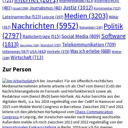
(721)
Internetrecht
Internethandel
(413)
Justiz
(1012)
(483)
Journalismus
(461)
Kommentar
(313)
Israel
(286)
Medien
(3203)
Lateinamerika
(523)
Leipzig
(397)
Militär
Nachrichten
(5952)
Politik
(367)
Nahverkehr
(245)
(2797)
Software
Social Media
(809)
Radiobeiträge
(515)
(1813)
Telekommunikation
(709)
Standort
(250)
Sonstiges
(219)
Was ich erlebe
(668)
USA
(442)
Verkehr
(378)
Unterwegs
(367)
Wetter
Wirtschaft
(713)
(288)
Zur Person
Ich bin Journalist. Für ein öffentlich-rechtliches
Medienunternehmen arbeite arbeite ich als Chef vom Dienst (CvD) der
Nachrichtenangebote im Fernseh- und Hörfunkbereich sowie als
Redakteur vom Dienst (RvD) beim Hörfunk. Als Autor berichte aus der
digitalen Welt, u.a. bis 2018 regelmäßig von der CeBIT in Hannover und
2015 vom Mobile World Congress in Barcelona. Zwischen 2017 und 2021
leitete ich den jährlichen Hörfunkpool vom
Chaos Communication
Congress
in Leipzig, der inzwischen wieder nach Hamburg wechselte.
Außerdem melde ich mich zwischen 2012 und 2022 regelmäßig von der
Internationalen Funkausstellung
in Berlin. 2016 war ich für meinen