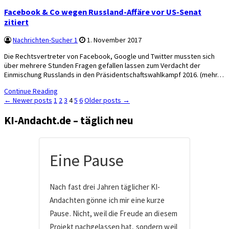
Facebook & Co wegen Russland-Affäre vor US-Senat
zitiert
Nachrichten-Sucher 1
1. November 2017
Die Rechtsvertreter von Facebook, Google und Twitter mussten sich
über mehrere Stunden Fragen gefallen lassen zum Verdacht der
Einmischung Russlands in den Präsidentschaftswahlkampf 2016. (mehr…
Continue Reading
Seitennummerierung
← Newer posts
1
2
3
4
5
6
Older posts →
der
KI-Andacht.de – täglich neu
Beiträge