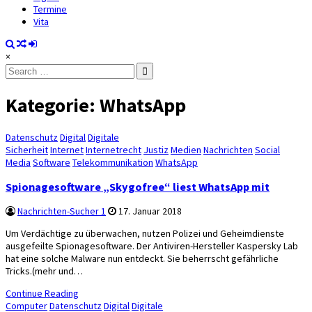
Termine
Vita
×
Search
for:
Kategorie:
WhatsApp
Posted
Datenschutz
Digital
Digitale
in
Sicherheit
Internet
Internetrecht
Justiz
Medien
Nachrichten
Social
Media
Software
Telekommunikation
WhatsApp
Spionagesoftware „Skygofree“ liest WhatsApp mit
Nachrichten-Sucher 1
17. Januar 2018
Um Verdächtige zu überwachen, nutzen Polizei und Geheimdienste
ausgefeilte Spionagesoftware. Der Antiviren-Hersteller Kaspersky Lab
hat eine solche Malware nun entdeckt. Sie beherrscht gefährliche
Tricks.(mehr und…
Continue Reading
Posted
Computer
Datenschutz
Digital
Digitale