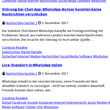
Posted
Computer
Digital
Internet
Nachrichten
Social Media
Software
WhatsApp
in
Störung bei Chat-App: WhatsApp-Nutzer konnten keine
Nachrichten verschicken
Nachrichten-Sucher 1
3. November 2017
Der beliebte Chat-Dienst WhatsApp kämpfte am Freitagvormittag mit
Problemen. Nutzer aus mehreren Ländern konnten keine Nachrichten
verschicken. Die Ursache der Störung ist noch unklar. Quelle:…
Continue Reading
Posted
Datenschutz
Digital
Digitale
in
Sicherheit
Internet
Medien
Nachrichten
Social Media
Software
WhatsApp
Live-Standort in WhatsApp teilen
Nachrichten-Sucher 1
3. November 2017
WhatsApp erlaubt in der neusten Version, seine Freunde mit dem
aktuellen Standort zu versorgen – nicht nur einmal, sondern dauerhaft.
Freunde können dann sehen, wie…
Continue Reading
Posted
Digital
Facebook
Google
Instagram
Internet
Internetrecht
Justiz
Medien
N
in
Media
Software
Twitter
USA
WhatsApp