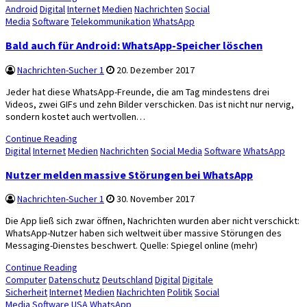
Posted
Android
Digital
Internet
Medien
Nachrichten
Social
in
Media
Software
Telekommunikation
WhatsApp
Bald auch für Android: WhatsApp-Speicher löschen
Nachrichten-Sucher 1
20. Dezember 2017
Jeder hat diese WhatsApp-Freunde, die am Tag mindestens drei
Videos, zwei GIFs und zehn Bilder verschicken. Das ist nicht nur nervig,
sondern kostet auch wertvollen…
Continue Reading
Posted
Digital
Internet
Medien
Nachrichten
Social Media
Software
WhatsApp
in
Nutzer melden massive Störungen bei WhatsApp
Nachrichten-Sucher 1
30. November 2017
Die App ließ sich zwar öffnen, Nachrichten wurden aber nicht verschickt:
WhatsApp-Nutzer haben sich weltweit über massive Störungen des
Messaging-Dienstes beschwert. Quelle: Spiegel online (mehr)
Continue Reading
Posted
Computer
Datenschutz
Deutschland
Digital
Digitale
in
Sicherheit
Internet
Medien
Nachrichten
Politik
Social
Media
Software
USA
WhatsApp