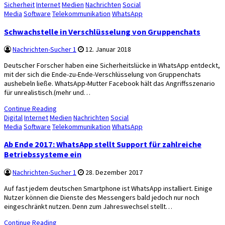
in
Sicherheit
Internet
Medien
Nachrichten
Social
Media
Software
Telekommunikation
WhatsApp
Schwachstelle in Verschlüsselung von Gruppenchats
Nachrichten-Sucher 1
12. Januar 2018
Deutscher Forscher haben eine Sicherheitslücke in WhatsApp entdeckt,
mit der sich die Ende-zu-Ende-Verschlüsselung von Gruppenchats
aushebeln ließe. WhatsApp-Mutter Facebook hält das Angriffsszenario
für unrealistisch.(mehr und…
Continue Reading
Posted
Digital
Internet
Medien
Nachrichten
Social
in
Media
Software
Telekommunikation
WhatsApp
Ab Ende 2017: WhatsApp stellt Support für zahlreiche
Betriebssysteme ein
Nachrichten-Sucher 1
28. Dezember 2017
Auf fast jedem deutschen Smartphone ist WhatsApp installiert. Einige
Nutzer können die Dienste des Messengers bald jedoch nur noch
eingeschränkt nutzen. Denn zum Jahreswechsel stellt…
Continue Reading