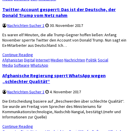
Twitter-Account gesperrt: Das ist der Deutsche, der
Donald Trump vom Netz nahm
Nachrichten-Sucher 1
30. November 2017
Es waren elf Minuten, die alle Trump-Gegner hoffen ließen: Anfang
November sperrte Twitter den Account von Donald Trump. Nun sagt ein
Ex-Mitarbeiter aus Deutschland: Ich…
Continue Reading
Posted
Afghanistan
Digital
Internet
Medien
Nachrichten
Politik
Social
in
Media
Software
WhatsApp
Afghanische Regierung sperrt WhatsApp wegen
„schlechter Qualität“
Nachrichten-Sucher 1
4. November 2017
Die Entscheidung basiere auf „Beschwerden über schlechte Qualität“.
Sie wurde am Freitag vom Sprecher des Ministeriums für
Kommunikationstechnologie, Nadschib Nangial, bestätigt.(mehr und
Informationen zur Quelle)
Continue Reading