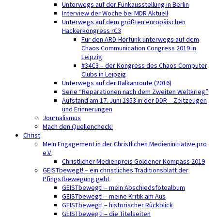
Unterwegs auf der Funkausstellung in Berlin
Interview der Woche bei MDR Aktuell
Unterwegs auf dem größten europäischen
Hackerkongress rC3
Für den ARD-Hörfunk unterwegs auf dem
Chaos Communication Congress 2019 in
Leipzig
#34C3 – der Kongress des Chaos Computer
Clubs in Leipzig
Unterwegs auf der Balkanroute (2016)
Serie “Reparationen nach dem Zweiten Weltkrieg”
Aufstand am 17. Juni 1953 in der DDR – Zeitzeugen
und Erinnerungen
Journalismus
Mach den Quellencheck!
Christ
Mein Engagement in der Christlichen Medieninitiative pro
e.V.
Christlicher Medienpreis Goldener Kompass 2019
GEISTbewegt! – ein christliches Traditionsblatt der
Pfingstbewegung geht
GEISTbewegt! – mein Abschiedsfotoalbum
GEISTbewegt! – meine Kritik am Aus
GEISTbewegt! – historischer Rückblick
GEISTbewegt! – die Titelseiten