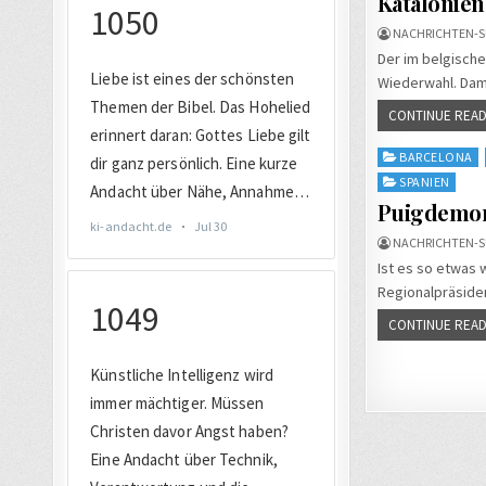
Katalonien
NACHRICHTEN-S
Der im belgische
Wiederwahl. Dami
CONTINUE READ
Posted
BARCELONA
in
SPANIEN
Puigdemont
NACHRICHTEN-S
Ist es so etwas 
Regionalpräsiden
CONTINUE READ
Seiten
der
Beiträg