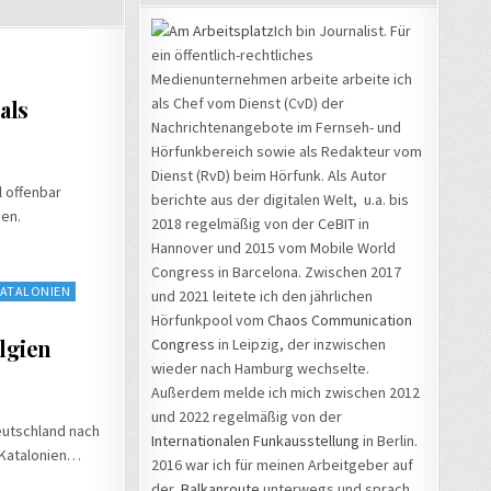
Ich bin Journalist. Für
ein öffentlich-rechtliches
Medienunternehmen arbeite arbeite ich
als Chef vom Dienst (CvD) der
als
Nachrichtenangebote im Fernseh- und
Hörfunkbereich sowie als Redakteur vom
Dienst (RvD) beim Hörfunk. Als Autor
l offenbar
berichte aus der digitalen Welt, u.a. bis
en.
2018 regelmäßig von der CeBIT in
Hannover und 2015 vom Mobile World
Congress in Barcelona. Zwischen 2017
ATALONIEN
und 2021 leitete ich den jährlichen
Hörfunkpool vom
Chaos Communication
lgien
Congress
in Leipzig, der inzwischen
wieder nach Hamburg wechselte.
Außerdem melde ich mich zwischen 2012
und 2022 regelmäßig von der
eutschland nach
Internationalen Funkausstellung
in Berlin.
#Katalonien…
2016 war ich für meinen Arbeitgeber auf
der
Balkanroute
unterwegs und sprach