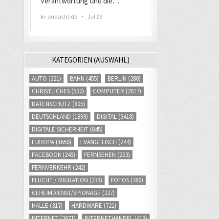
KATEGORIEN (AUSWAHL)
AUTO
(221)
BAHN
(455)
BERLIN
(280)
CHRISTLICHES
(532)
COMPUTER
(2017)
DATENSCHUTZ
(805)
DEUTSCHLAND
(1899)
DIGITAL
(3418)
DIGITALE SICHERHEIT
(845)
EUROPA
(1650)
EVANGELISCH
(244)
FACEBOOK
(245)
FERNSEHEN
(253)
FERNVERKEHR
(242)
FLUCHT / MIGRATION
(239)
FOTOS
(380)
GEHEIMDIENST/SPIONAGE
(227)
HALLE
(317)
HARDWARE
(721)
INTERNET
(2671)
INTERNETHANDEL
(413)