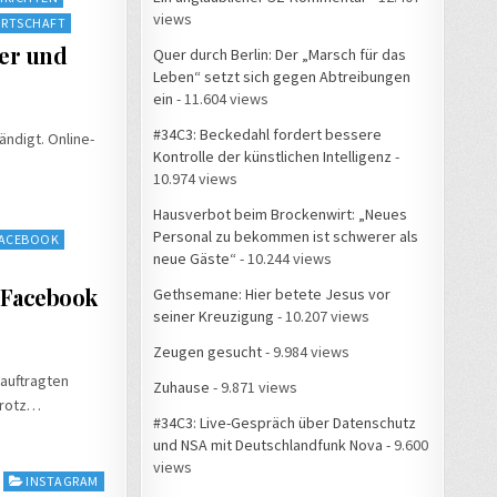
views
IRTSCHAFT
ter und
Quer durch Berlin: Der „Marsch für das
Leben“ setzt sich gegen Abtreibungen
ein
- 11.604 views
#34C3: Beckedahl fordert bessere
ändigt. Online-
Kontrolle der künstlichen Intelligenz
-
10.974 views
Hausverbot beim Brockenwirt: „Neues
Personal zu bekommen ist schwerer als
ACEBOOK
neue Gäste“
- 10.244 views
 Facebook
Gethsemane: Hier betete Jesus vor
seiner Kreuzigung
- 10.207 views
Zeugen gesucht
- 9.984 views
auftragten
Zuhause
- 9.871 views
trotz…
#34C3: Live-Gespräch über Datenschutz
und NSA mit Deutschlandfunk Nova
- 9.600
views
INSTAGRAM