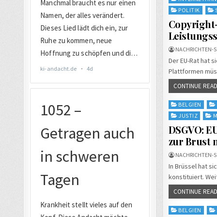
POLITIK
Copyright-
Leistungs
NACHRICHTEN-S
Der EU-Rat hat s
Plattformen müs
CONTINUE READ
Posted
BELGIEN
in
JUSTIZ
M
DSGVO: EU
zur Brust
NACHRICHTEN-S
In Brüssel hat 
konstituiert. We
CONTINUE READ
Posted
BELGIEN