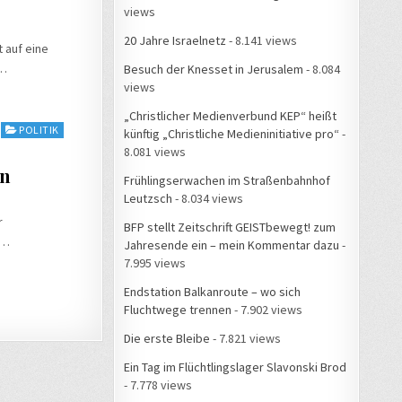
views
20 Jahre Israelnetz
- 8.141 views
 auf eine
e…
Besuch der Knesset in Jerusalem
- 8.084
views
„Christlicher Medienverbund KEP“ heißt
POLITIK
künftig „Christliche Medieninitiative pro“
-
8.081 views
en
Frühlingserwachen im Straßenbahnhof
Leutzsch
- 8.034 views
r
BFP stellt Zeitschrift GEISTbewegt! zum
n…
Jahresende ein – mein Kommentar dazu
-
7.995 views
Endstation Balkanroute – wo sich
Fluchtwege trennen
- 7.902 views
Die erste Bleibe
- 7.821 views
Ein Tag im Flüchtlingslager Slavonski Brod
- 7.778 views