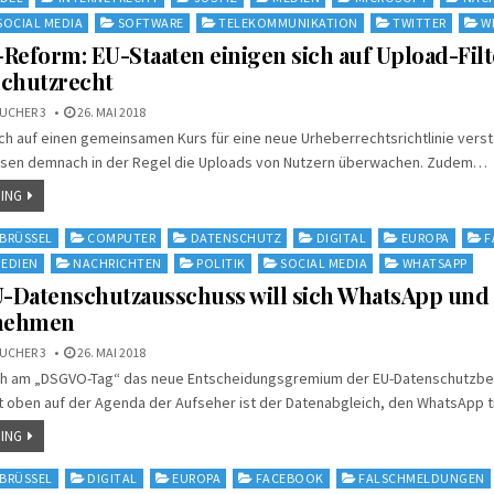
SOCIAL MEDIA
SOFTWARE
TELEKOMMUNIKATION
TWITTER
W
Reform: EU-Staaten einigen sich auf Upload-Fil
schutzrecht
UCHER 3
26. MAI 2018
ich auf einen gemeinsamen Kurs für eine neue Urheberrechtsrichtlinie verst
sen demnach in der Regel die Uploads von Nutzern überwachen. Zudem…
ING
BRÜSSEL
COMPUTER
DATENSCHUTZ
DIGITAL
EUROPA
F
EDIEN
NACHRICHTEN
POLITIK
SOCIAL MEDIA
WHATSAPP
-Datenschutzausschuss will sich WhatsApp und
 nehmen
UCHER 3
26. MAI 2018
sich am „DSGVO-Tag“ das neue Entscheidungsgremium der EU-Datenschutzbe
it oben auf der Agenda der Aufseher ist der Datenabgleich, den WhatsApp 
ING
BRÜSSEL
DIGITAL
EUROPA
FACEBOOK
FALSCHMELDUNGEN