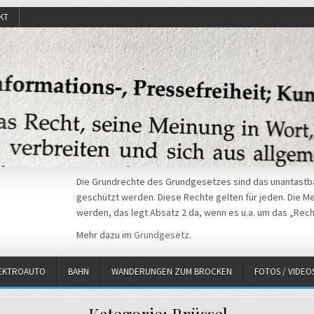
KT
Die Grundrechte des Grundgesetzes sind das unantastba
geschützt werden. Diese Rechte gelten für jeden. Die Mei
werden, das legt Absatz 2 da, wenn es u.a. um das „Rech
Mehr dazu im
Grundgesetz
.
EKTROAUTO
BAHN
WANDERUNGEN ZUM BROCKEN
FOTOS / VIDEO
Kategorie:
Brüssel