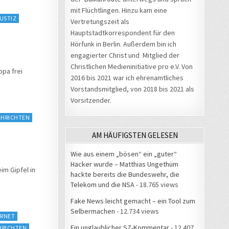
mit Flüchtlingen. Hinzu kam eine
USTIZ
Vertretungszeit als
Hauptstadtkorrespondent für den
Hörfunk in Berlin. Außerdem bin ich
engagierter Christ und Mitglied der
Christlichen Medieninitiative pro e.V. Von
opa frei
2016 bis 2021 war ich ehrenamtliches
Vorstandsmitglied, von 2018 bis 2021 als
Vorsitzender.
HRICHTEN
AM HÄUFIGSTEN GELESEN
Wie aus einem „bösen“ ein „guter“
Hacker wurde – Matthias Ungethüm
im Gipfel in
hackte bereits die Bundeswehr, die
Telekom und die NSA
- 18.765 views
Fake News leicht gemacht – ein Tool zum
Selbermachen
- 12.734 views
ERNET
Ein unglaublicher SZ-Kommentar
- 12.407
HRICHTEN