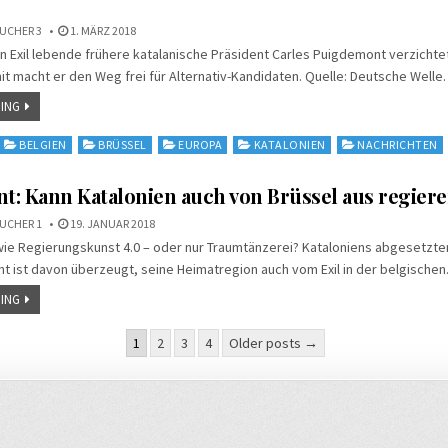
UCHER 3
1. MÄRZ 2018
n Exil lebende frühere katalanische Präsident Carles Puigdemont verzichtet
t macht er den Weg frei für Alternativ-Kandidaten. Quelle: Deutsche Well
ING
BELGIEN
BRÜSSEL
EUROPA
KATALONIEN
NACHRICHTEN
: Kann Katalonien auch von Brüssel aus regier
UCHER 1
19. JANUAR 2018
wie Regierungskunst 4.0 – oder nur Traumtänzerei? Kataloniens abgesetzte
t ist davon überzeugt, seine Heimatregion auch vom Exil in der belgische
ING
nummerierung
1
2
3
4
Older posts →
e