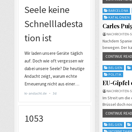
Posted
BARCELONA
in
KATALONIEN
Carles Pui
NACHRICHTEN-S
Nachdem Spanien 
bewegen. Der ka
CONTINUE READ
Posted
BELGIEN
in
POLITIK
EU-Gipfel 
NACHRICHTEN-S
Im Streit um die
Brüssel doch noc
CONTINUE READ
Posted
BELGIEN
in
INTERNETHAN