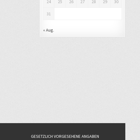
24
25
26
27
28
29
30
31
« Aug.
GESETZLICH VORGESEHENE ANGABEN