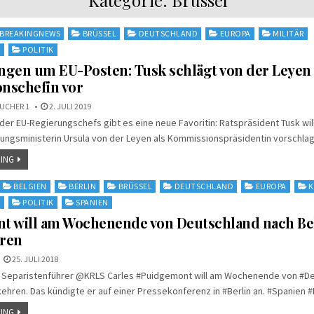
BREAKINGNEWS
BRÜSSEL
DEUTSCHLAND
EUROPA
MILITÄR
N
POLITIK
gen um EU-Posten: Tusk schlägt von der Leyen 
nschefin vor
UCHER 1
2. JULI 2019
er EU-Regierungschefs gibt es eine neue Favoritin: Ratspräsident Tusk wil
ungsministerin Ursula von der Leyen als Kommissionspräsidentin vorschlag
ING
BELGIEN
BERLIN
BRÜSSEL
DEUTSCHLAND
EUROPA
K
N
POLITIK
SPANIEN
t will am Wochenende von Deutschland nach Be
ren
25. JULI 2018
e Separistenführer @KRLS Carles #Puidgemont will am Wochenende von #D
ehren. Das kündigte er auf einer Pressekonferenz in #Berlin an. #Spanien 
ING