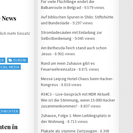
Für viele Flüchtlinge endet die
Balkanroute in Belgrad
- 9.579 views
e News
Auf biblischen Spuren in Shilo: Stiftshütte
und Bundeslade
- 9.297 views
Stromladesäulen mit Einladung zur
lich mehr Einsatz
Selbstbedienung
- 9.045 views
Am Bethesda-Teich stand auch schon
Jesus
- 8.902 views
OK
EUROPA
Rund um mein Zuhause gibt es
CIAL MEDIA
Feuerwehreinsätze
- 8.871 views
Messe Leipzig Hotel-Chaos beim Hacker-
Kongress
- 8.816 views
#34C3 – Live-Gespräch mit MDR Aktuell:
Wie ist die Stimmung, wenn 15.000 Hacker
zusammenkommen?
- 8.807 views
CHRICHTEN
Zuhause, Folge 1: Mein Lieblingsplatz in
der Wohnung
- 8.713 views
nten in
Plakate als stumme Zeitzeugen
- 8.308