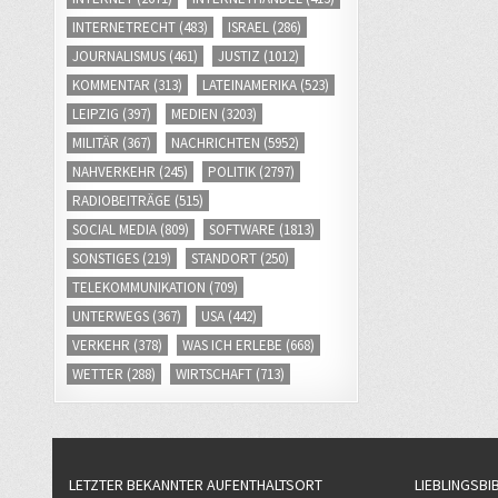
INTERNETRECHT
(483)
ISRAEL
(286)
JOURNALISMUS
(461)
JUSTIZ
(1012)
KOMMENTAR
(313)
LATEINAMERIKA
(523)
LEIPZIG
(397)
MEDIEN
(3203)
MILITÄR
(367)
NACHRICHTEN
(5952)
NAHVERKEHR
(245)
POLITIK
(2797)
RADIOBEITRÄGE
(515)
SOCIAL MEDIA
(809)
SOFTWARE
(1813)
SONSTIGES
(219)
STANDORT
(250)
TELEKOMMUNIKATION
(709)
UNTERWEGS
(367)
USA
(442)
VERKEHR
(378)
WAS ICH ERLEBE
(668)
WETTER
(288)
WIRTSCHAFT
(713)
LETZTER BEKANNTER AUFENTHALTSORT
LIEBLINGSBI