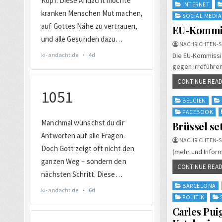
in
INTERNET
SOCIAL MEDIA
EU-Kommis
NACHRICHTEN-S
Die EU-Kommissio
gegen irreführen
CONTINUE READ
Posted
BELGIEN
in
FACEBOOK
Brüssel se
NACHRICHTEN-S
(mehr und Inform
CONTINUE READ
Posted
BARCELONA
in
POLITIK
Carles Pui