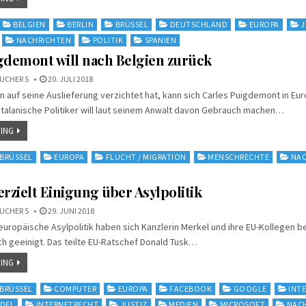
BELGIEN
BERLIN
BRÜSSEL
DEUTSCHLAND
EUROPA
J
NACHRICHTEN
POLITIK
SPANIEN
gdemont will nach Belgien zurück
UCHER 5
20. JULI 2018
auf seine Auslieferung verzichtet hat, kann sich Carles Puigdemont in Eur
talanische Politiker will laut seinem Anwalt davon Gebrauch machen…
ING
BRÜSSEL
EUROPA
FLUCHT / MIGRATION
MENSCHRECHTE
NAC
erzielt Einigung über Asylpolitik
UCHER 5
29. JUNI 2018
 europäische Asylpolitik haben sich Kanzlerin Merkel und ihre EU-Kollegen be
h geeinigt. Das teilte EU-Ratschef Donald Tusk…
ING
BRÜSSEL
COMPUTER
EUROPA
FACEBOOK
GOOGLE
INT
DEL
INTERNETRECHT
JUSTIZ
MEDIEN
MICROSOFT
NAC