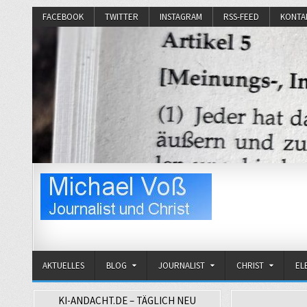
FACEBOOK
TWITTER
INSTAGRAM
RSS-FEED
KONTA
Michael Voß
Journalist und Christ
AKTUELLES
BLOG
JOURNALIST
CHRIST
EL
KI-ANDACHT.DE – TÄGLICH NEU