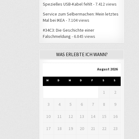
Spezielles USB-Kabel fehlt
- 7.412 views
Service zum Selbermachen: Mein letztes
Mal bei IKEA
- 7.104 views
#34C3: Die Geschichte einer
Falschmeldung
- 6.845 views
WAS ERLEBTE ICH WANN?
August 2026
M
D
M
D
F
S
S
1
2
3
4
5
6
7
8
9
10
11
12
13
14
15
16
17
18
19
20
21
22
23