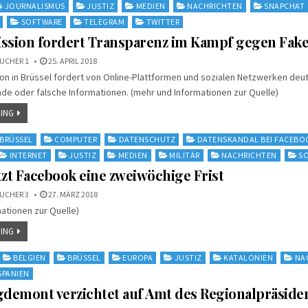
JOURNALISMUS
JUSTIZ
MEDIEN
NACHRICHTEN
SNAPCHAT
SOFTWARE
TELEGRAM
TWITTER
sion fordert Transparenz im Kampf gegen Fak
UCHER 1
25. APRIL 2018
n in Brüssel fordert von Online-Plattformen und sozialen Netzwerken deut
de oder falsche Informationen. (mehr und Informationen zur Quelle)
ING
BRÜSSEL
COMPUTER
DATENSCHUTZ
DATENSKANDAL BEI FACEBO
INTERNET
JUSTIZ
MEDIEN
MILITÄR
NACHRICHTEN
SO
tzt Facebook eine zweiwöchige Frist
UCHER 3
27. MÄRZ 2018
ationen zur Quelle)
ING
BELGIEN
BRÜSSEL
EUROPA
JUSTIZ
KATALONIEN
NA
SPANIEN
gdemont verzichtet auf Amt des Regionalpräside