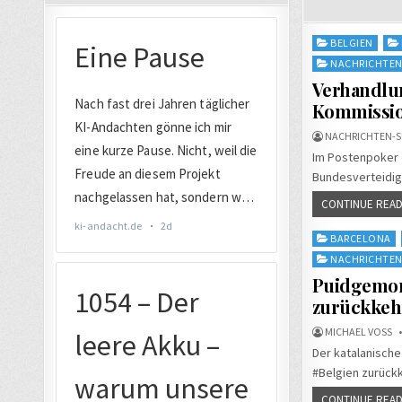
Posted
BELGIEN
in
NACHRICHTE
Verhandlun
Kommissio
NACHRICHTEN-S
Im Postenpoker d
Bundesverteidig
CONTINUE READ
Posted
BARCELONA
in
NACHRICHTE
Puidgemon
zurückkeh
MICHAEL VOSS
Der katalanisch
#Belgien zurückk
CONTINUE READ