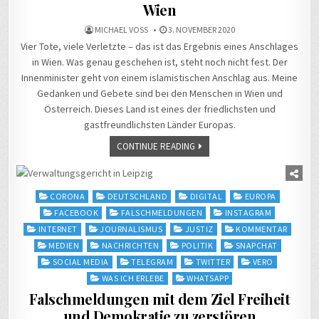
Wien
MICHAEL VOSS
3. NOVEMBER 2020
Vier Tote, viele Verletzte – das ist das Ergebnis eines Anschlages
in Wien. Was genau geschehen ist, steht noch nicht fest. Der
Innenminister geht von einem islamistischen Anschlag aus. Meine
Gedanken und Gebete sind bei den Menschen in Wien und
Österreich. Dieses Land ist eines der friedlichsten und
gastfreundlichsten Länder Europas.
CONTINUE READING
Posted
CORONA
DEUTSCHLAND
DIGITAL
EUROPA
in
FACEBOOK
FALSCHMELDUNGEN
INSTAGRAM
INTERNET
JOURNALISMUS
JUSTIZ
KOMMENTAR
MEDIEN
NACHRICHTEN
POLITIK
SNAPCHAT
SOCIAL MEDIA
TELEGRAM
TWITTER
VERO
WAS ICH ERLEBE
WHATSAPP
Falschmeldungen mit dem Ziel Freiheit
und Demokratie zu zerstören