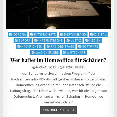
Posted
CORONA
DATENSCHUTZ
DEUTSCHLAND
DIGITAL
in
EUROPA
INTERNETRECHT
JUSTIZ
MEDIEN
NACHRICHTEN
RADIOBEITRÄGE
SOFTWARE
WAS ICH ERLEBE
WIRTSCHAFT
Wer haftet im Homeoffice für Schäden?
MICHAEL VOSS
8. FEBRUAR 2021
In der Sendereihe „Hörer machen Programm“ beim
Nachrichtenradio MDR Aktuell geht es in dieser Folge um das
Homeoffice in Corona-Zeiten, den Datenschutz und die
Haftungsfrage. Ein Hörer wollte wissen, wer für die Folgen von
Datenverlust, Viren und ähnlichen Schäden im Homeoffice
verantwortlich ist?
CONTINUE READING