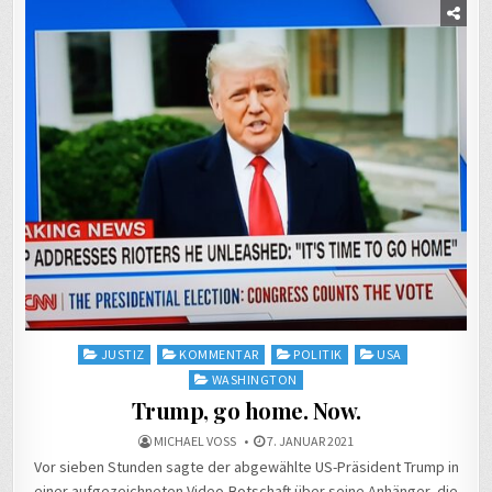
Posted
JUSTIZ
KOMMENTAR
POLITIK
USA
in
WASHINGTON
Trump, go home. Now.
MICHAEL VOSS
7. JANUAR 2021
Vor sieben Stunden sagte der abgewählte US-Präsident Trump in
einer aufgezeichneten Video-Botschaft über seine Anhänger, die