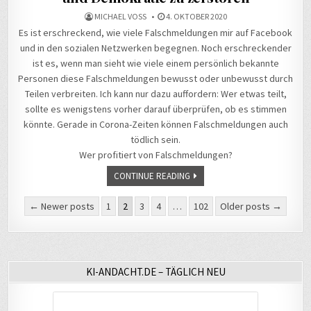
MICHAEL VOSS
4. OKTOBER 2020
Es ist erschreckend, wie viele Falschmeldungen mir auf Facebook
und in den sozialen Netzwerken begegnen. Noch erschreckender
ist es, wenn man sieht wie viele einem persönlich bekannte
Personen diese Falschmeldungen bewusst oder unbewusst durch
Teilen verbreiten. Ich kann nur dazu auffordern: Wer etwas teilt,
sollte es wenigstens vorher darauf überprüfen, ob es stimmen
könnte. Gerade in Corona-Zeiten können Falschmeldungen auch
tödlich sein.
Wer profitiert von Falschmeldungen?
CONTINUE READING
Seitennummerierung
← Newer posts
1
2
3
4
…
102
Older posts →
der
Beiträge
KI-ANDACHT.DE – TÄGLICH NEU