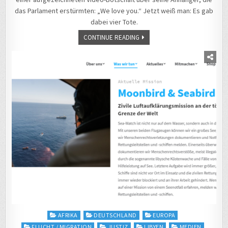
das Parlament erstürmten: „We love you.“ Jetzt weiß man: Es gab
dabei vier Tote.
CONTINUE READING
Posted
AFRIKA
DEUTSCHLAND
EUROPA
in
FLUCHT / MIGRATION
JUSTIZ
LIBYEN
MEDIEN