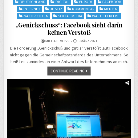
Posted
DEUTSCHLAND
DIGITAL
EUROPA
FACEBOOK
in
INTERNET
JUSTIZ
KOMMENTAR
MEDIEN
NACHRICHTEN
SOCIAL MEDIA
WAS ICH ERLEBE
„Genickschuss“: Facebook sieht darin
keinen Verstoß
MICHAEL VOSS
1. MÄRZ 2021
Die Forderung „Genickschuß und gut is“ verstößt laut Facebook
nicht gegen die Gemeinschaftsstandards des Unternehmens. So
heißt es zumindest in einer Antwort des Unternehmens an mich.
CONTINUE READING