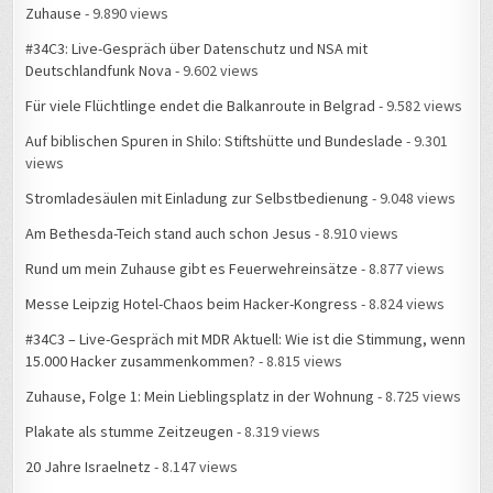
Zuhause
- 9.890 views
#34C3: Live-Gespräch über Datenschutz und NSA mit
Deutschlandfunk Nova
- 9.602 views
Für viele Flüchtlinge endet die Balkanroute in Belgrad
- 9.582 views
Auf biblischen Spuren in Shilo: Stiftshütte und Bundeslade
- 9.301
views
Stromladesäulen mit Einladung zur Selbstbedienung
- 9.048 views
Am Bethesda-Teich stand auch schon Jesus
- 8.910 views
Rund um mein Zuhause gibt es Feuerwehreinsätze
- 8.877 views
Messe Leipzig Hotel-Chaos beim Hacker-Kongress
- 8.824 views
#34C3 – Live-Gespräch mit MDR Aktuell: Wie ist die Stimmung, wenn
15.000 Hacker zusammenkommen?
- 8.815 views
Zuhause, Folge 1: Mein Lieblingsplatz in der Wohnung
- 8.725 views
Plakate als stumme Zeitzeugen
- 8.319 views
20 Jahre Israelnetz
- 8.147 views