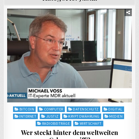
Posted
BITCOIN
COMPUTER
DATENSCHUTZ
DIGITAL
in
INTERNET
JUSTIZ
KRYPTOWÄHRUNG
MEDIEN
RADIOBEITRÄGE
WIRTSCHAFT
Wer steckt hinter dem weltweiten