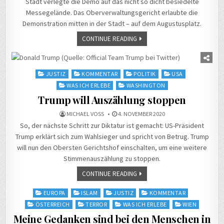
Stadt verlegte die Demo auf das nicht so dicht besiedelte
Messegelände. Das Oberverwaltungsgericht erlaubte die
Demonstration mitten in der Stadt – auf dem Augustusplatz.
CONTINUE READING
Posted
JUSTIZ
KOMMENTAR
POLITIK
USA
in
WAS ICH ERLEBE
WASHINGTON
Trump will Auszählung stoppen
MICHAEL VOSS
4. NOVEMBER 2020
So, der nächste Schritt zur Diktatur ist gemacht: US-Präsident
Trump erklärt sich zum Wahlsieger und spricht von Betrug. Trump
will nun den Obersten Gerichtshof einschalten, um eine weitere
Stimmenauszählung zu stoppen.
CONTINUE READING
Posted
EUROPA
ISLAM
JUSTIZ
KOMMENTAR
in
ÖSTERREICH
TERROR
WAS ICH ERLEBE
WIEN
Meine Gedanken sind bei den Menschen in