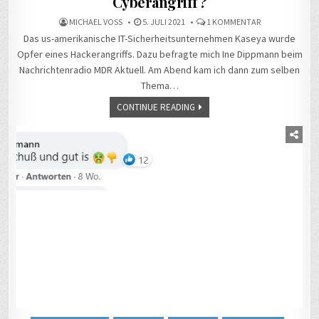
Cyberangriff?
ZU
MICHAEL VOSS
5. JULI 2021
1 KOMMENTAR
WER
Das us-amerikanische IT-Sicherheitsunternehmen Kaseya wurde
STECKT
HINTER
Opfer eines Hackerangriffs. Dazu befragte mich Ine Dippmann beim
DEM
WELTWEITEN
Nachrichtenradio MDR Aktuell. Am Abend kam ich dann zum selben
CYBERANGRIFF?
Thema…
CONTINUE READING