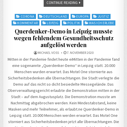
CONTINUE READING
Posted
CORONA
DEUTSCHLAND
EUROPA
JUSTIZ
in
KOMMENTAR
LEIPZIG
POLITIK
WAS ICH ERLEBE
Querdenker-Demo in Leipzig musste
wegen fehlendem Gesundheitsschutz
aufgelöst werden
MICHAEL VOSS
7. NOVEMBER 2020
Mitten in der Pandemie findet heute eiMitten in der Pandemie fand
eine sogenannte „Querdenker-Demo“ in Leipzig statt. 20.000
Menschen wurden erwartet. Das Motel One stornierte aus
Sicherheitsbedenken alle Übernachtungen. Die Stadt verlegte die
Demo auf das nicht so dicht besiedelte Messegelände. Das
Oberverwaltungsgericht erlaubte die Demonstration mitten in der
Stadt – auf dem Augustusplatz. Die Demonstration musste am
Nachmittag abgebrochen werden. Kein Mindestabstand, keine
Masken und mehr Teilnehmer, als erlaubt.ne Querdenker-Demo in
Leipzig statt. 20.000 Menschen werden erwartet. Das Motel One
storniert aus Sicherheitsbedenken jetzt alle Übernachtungen. Die