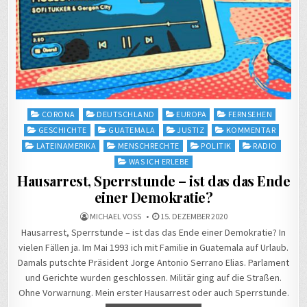
Posted
CORONA
DEUTSCHLAND
EUROPA
FERNSEHEN
in
GESCHICHTE
GUATEMALA
JUSTIZ
KOMMENTAR
LATEINAMERIKA
MENSCHRECHTE
POLITIK
RADIO
WAS ICH ERLEBE
Hausarrest, Sperrstunde – ist das das Ende
einer Demokratie?
MICHAEL VOSS
15. DEZEMBER 2020
Hausarrest, Sperrstunde – ist das das Ende einer Demokratie? In
vielen Fällen ja. Im Mai 1993 ich mit Familie in Guatemala auf Urlaub.
Damals putschte Präsident Jorge Antonio Serrano Elias. Parlament
und Gerichte wurden geschlossen. Militär ging auf die Straßen.
Ohne Vorwarnung. Mein erster Hausarrest oder auch Sperrstunde.