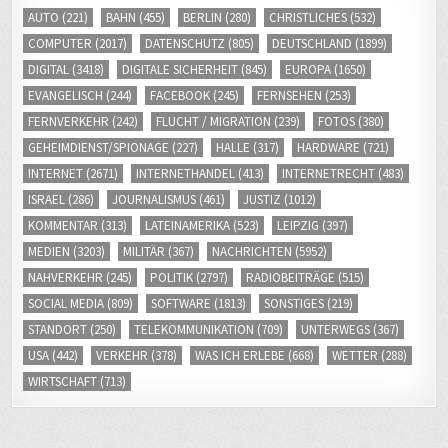
AUTO
(221)
BAHN
(455)
BERLIN
(280)
CHRISTLICHES
(532)
COMPUTER
(2017)
DATENSCHUTZ
(805)
DEUTSCHLAND
(1899)
DIGITAL
(3418)
DIGITALE SICHERHEIT
(845)
EUROPA
(1650)
EVANGELISCH
(244)
FACEBOOK
(245)
FERNSEHEN
(253)
FERNVERKEHR
(242)
FLUCHT / MIGRATION
(239)
FOTOS
(380)
GEHEIMDIENST/SPIONAGE
(227)
HALLE
(317)
HARDWARE
(721)
INTERNET
(2671)
INTERNETHANDEL
(413)
INTERNETRECHT
(483)
ISRAEL
(286)
JOURNALISMUS
(461)
JUSTIZ
(1012)
KOMMENTAR
(313)
LATEINAMERIKA
(523)
LEIPZIG
(397)
MEDIEN
(3203)
MILITÄR
(367)
NACHRICHTEN
(5952)
NAHVERKEHR
(245)
POLITIK
(2797)
RADIOBEITRÄGE
(515)
SOCIAL MEDIA
(809)
SOFTWARE
(1813)
SONSTIGES
(219)
STANDORT
(250)
TELEKOMMUNIKATION
(709)
UNTERWEGS
(367)
USA
(442)
VERKEHR
(378)
WAS ICH ERLEBE
(668)
WETTER
(288)
WIRTSCHAFT
(713)