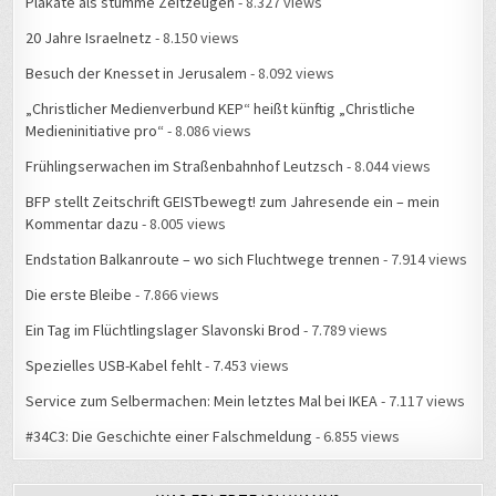
Plakate als stumme Zeitzeugen
- 8.327 views
20 Jahre Israelnetz
- 8.150 views
Besuch der Knesset in Jerusalem
- 8.092 views
„Christlicher Medienverbund KEP“ heißt künftig „Christliche
Medieninitiative pro“
- 8.086 views
Frühlingserwachen im Straßenbahnhof Leutzsch
- 8.044 views
BFP stellt Zeitschrift GEISTbewegt! zum Jahresende ein – mein
Kommentar dazu
- 8.005 views
Endstation Balkanroute – wo sich Fluchtwege trennen
- 7.914 views
Die erste Bleibe
- 7.866 views
Ein Tag im Flüchtlingslager Slavonski Brod
- 7.789 views
Spezielles USB-Kabel fehlt
- 7.453 views
Service zum Selbermachen: Mein letztes Mal bei IKEA
- 7.117 views
#34C3: Die Geschichte einer Falschmeldung
- 6.855 views