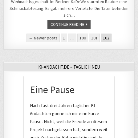
Weihnachtsgeschäft: Im Berliner KaDeWe stürmten Räuber eine
AUF
BERL
Schmuckabteilung. Es gab mehrere Verletzte. Die Täter befinden
LUX
KAD
sich…
CONTINUE READING
Seitennummerierung
← Newer posts
1
…
100
101
102
der
Beiträge
KI-ANDACHT.DE – TÄGLICH NEU