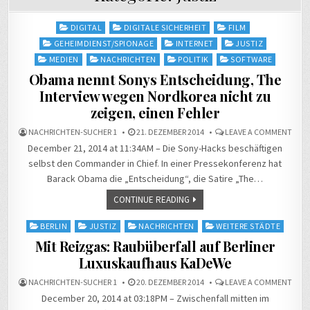
Posted
DIGITAL
DIGITALE SICHERHEIT
FILM
in
GEHEIMDIENST/SPIONAGE
INTERNET
JUSTIZ
MEDIEN
NACHRICHTEN
POLITIK
SOFTWARE
Obama nennt Sonys Entscheidung, The
Interview wegen Nordkorea nicht zu
zeigen, einen Fehler
ON
NACHRICHTEN-SUCHER 1
21. DEZEMBER 2014
LEAVE A COMMENT
OBA
December 21, 2014 at 11:34AM – Die Sony-Hacks beschäftigen
NEN
SONY
selbst den Commander in Chief. In einer Pressekonferenz hat
ENTS
THE
Barack Obama die „Entscheidung“, die Satire „The…
INTE
WEG
NOR
CONTINUE READING
NICH
ZU
ZEIG
Posted
BERLIN
JUSTIZ
NACHRICHTEN
WEITERE STÄDTE
EINE
in
FEHL
Mit Reizgas: Raubüberfall auf Berliner
Luxuskaufhaus KaDeWe
ON
NACHRICHTEN-SUCHER 1
20. DEZEMBER 2014
LEAVE A COMMENT
MIT
December 20, 2014 at 03:18PM – Zwischenfall mitten im
REIZ
RAUB