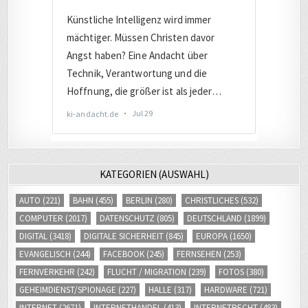
KATEGORIEN (AUSWAHL)
AUTO
(221)
BAHN
(455)
BERLIN
(280)
CHRISTLICHES
(532)
COMPUTER
(2017)
DATENSCHUTZ
(805)
DEUTSCHLAND
(1899)
DIGITAL
(3418)
DIGITALE SICHERHEIT
(845)
EUROPA
(1650)
EVANGELISCH
(244)
FACEBOOK
(245)
FERNSEHEN
(253)
FERNVERKEHR
(242)
FLUCHT / MIGRATION
(239)
FOTOS
(380)
GEHEIMDIENST/SPIONAGE
(227)
HALLE
(317)
HARDWARE
(721)
INTERNET
(2671)
INTERNETHANDEL
(413)
INTERNETRECHT
(483)