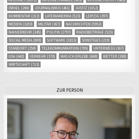
ISRAEL
(286)
JOURNALISMUS
(461)
JUSTIZ
(1012)
KOMMENTAR
(313)
LATEINAMERIKA
(523)
LEIPZIG
(397)
MEDIEN
(3203)
MILITÄR
(367)
NACHRICHTEN
(5952)
NAHVERKEHR
(245)
POLITIK
(2797)
RADIOBEITRÄGE
(515)
SOCIAL MEDIA
(809)
SOFTWARE
(1813)
SONSTIGES
(219)
STANDORT
(250)
TELEKOMMUNIKATION
(709)
UNTERWEGS
(367)
USA
(442)
VERKEHR
(378)
WAS ICH ERLEBE
(668)
WETTER
(288)
WIRTSCHAFT
(713)
ZUR PERSON