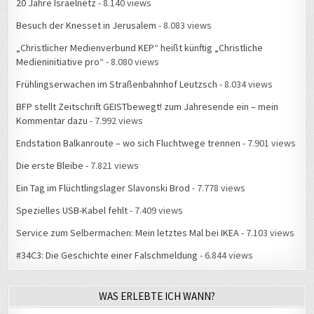
20 Jahre Israelnetz
- 8.140 views
Besuch der Knesset in Jerusalem
- 8.083 views
„Christlicher Medienverbund KEP“ heißt künftig „Christliche
Medieninitiative pro“
- 8.080 views
Frühlingserwachen im Straßenbahnhof Leutzsch
- 8.034 views
BFP stellt Zeitschrift GEISTbewegt! zum Jahresende ein – mein
Kommentar dazu
- 7.992 views
Endstation Balkanroute – wo sich Fluchtwege trennen
- 7.901 views
Die erste Bleibe
- 7.821 views
Ein Tag im Flüchtlingslager Slavonski Brod
- 7.778 views
Spezielles USB-Kabel fehlt
- 7.409 views
Service zum Selbermachen: Mein letztes Mal bei IKEA
- 7.103 views
#34C3: Die Geschichte einer Falschmeldung
- 6.844 views
WAS ERLEBTE ICH WANN?