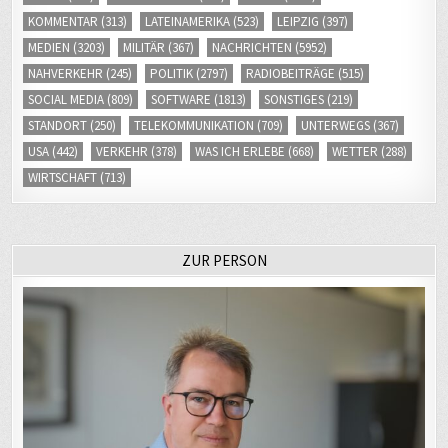
KOMMENTAR
(313)
LATEINAMERIKA
(523)
LEIPZIG
(397)
MEDIEN
(3203)
MILITÄR
(367)
NACHRICHTEN
(5952)
NAHVERKEHR
(245)
POLITIK
(2797)
RADIOBEITRÄGE
(515)
SOCIAL MEDIA
(809)
SOFTWARE
(1813)
SONSTIGES
(219)
STANDORT
(250)
TELEKOMMUNIKATION
(709)
UNTERWEGS
(367)
USA
(442)
VERKEHR
(378)
WAS ICH ERLEBE
(668)
WETTER
(288)
WIRTSCHAFT
(713)
ZUR PERSON