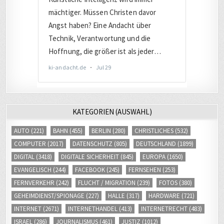
KATEGORIEN (AUSWAHL)
AUTO
(221)
BAHN
(455)
BERLIN
(280)
CHRISTLICHES
(532)
COMPUTER
(2017)
DATENSCHUTZ
(805)
DEUTSCHLAND
(1899)
DIGITAL
(3418)
DIGITALE SICHERHEIT
(845)
EUROPA
(1650)
EVANGELISCH
(244)
FACEBOOK
(245)
FERNSEHEN
(253)
FERNVERKEHR
(242)
FLUCHT / MIGRATION
(239)
FOTOS
(380)
GEHEIMDIENST/SPIONAGE
(227)
HALLE
(317)
HARDWARE
(721)
INTERNET
(2671)
INTERNETHANDEL
(413)
INTERNETRECHT
(483)
ISRAEL
(286)
JOURNALISMUS
(461)
JUSTIZ
(1012)