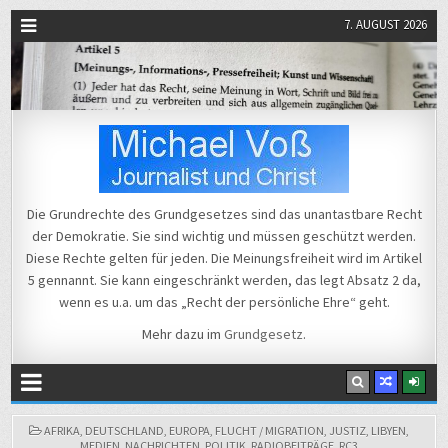
7. AUGUST 2026
Michael Voß
Journalist und Christ
Die Grundrechte des Grundgesetzes sind das unantastbare Recht
der Demokratie. Sie sind wichtig und müssen geschützt werden.
Diese Rechte gelten für jeden. Die Meinungsfreiheit wird im Artikel
5 gennannt. Sie kann eingeschränkt werden, das legt Absatz 2 da,
wenn es u.a. um das „Recht der persönliche Ehre“ geht.
Mehr dazu im
Grundgesetz
.
POSTED
AFRIKA
,
DEUTSCHLAND
,
EUROPA
,
FLUCHT / MIGRATION
,
JUSTIZ
,
LIBYEN
,
IN
MEDIEN
,
NACHRICHTEN
,
POLITIK
,
RADIOBEITRÄGE
,
RC3