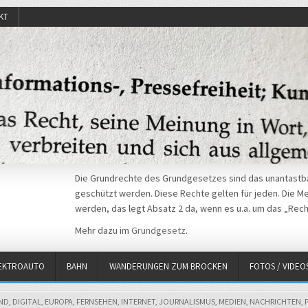
KT
Die Grundrechte des Grundgesetzes sind das unantastba
geschützt werden. Diese Rechte gelten für jeden. Die Mei
werden, das legt Absatz 2 da, wenn es u.a. um das „Rech
Mehr dazu im
Grundgesetz
.
EKTROAUTO
BAHN
WANDERUNGEN ZUM BROCKEN
FOTOS / VIDEO
ND
,
DIGITAL
,
EUROPA
,
FERNSEHEN
,
INTERNET
,
JOURNALISMUS
,
MEDIEN
,
NACHRICHTEN
,