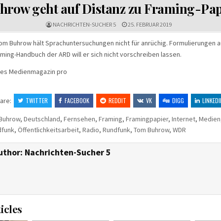
hrow geht auf Distanz zu Framing-Pap
NACHRICHTEN-SUCHER 5
25. FEBRUAR 2019
om Buhrow hält Sprachuntersuchungen nicht für anrüchig. Formulierungen 
ming-Handbuch der ARD will er sich nicht vorschreiben lassen.
ches Medienmagazin pro
are:
TWITTER
FACEBOOK
REDDIT
VK
DIGG
LINKEDI
Buhrow
,
Deutschland
,
Fernsehen
,
Framing
,
Framingpapier
,
Internet
,
Medien
dfunk
,
Öffentlichkeitsarbeit
,
Radio
,
Rundfunk
,
Tom Buhrow
,
WDR
uthor:
Nachrichten-Sucher 5
icles