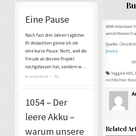
IN
Bu
WDR-Intendant T
umstrittenen Fra
Quelle: Christli
(
mehr
)
Sh
Tagged
ARD
,
rechtlichter Run
A
Related Art