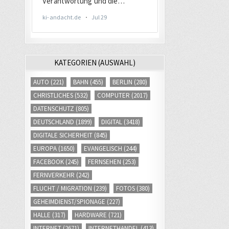
KATEGORIEN (AUSWAHL)
AUTO
(221)
BAHN
(455)
BERLIN
(280)
CHRISTLICHES
(532)
COMPUTER
(2017)
DATENSCHUTZ
(805)
DEUTSCHLAND
(1899)
DIGITAL
(3418)
DIGITALE SICHERHEIT
(845)
EUROPA
(1650)
EVANGELISCH
(244)
FACEBOOK
(245)
FERNSEHEN
(253)
FERNVERKEHR
(242)
FLUCHT / MIGRATION
(239)
FOTOS
(380)
GEHEIMDIENST/SPIONAGE
(227)
HALLE
(317)
HARDWARE
(721)
INTERNET
(2671)
INTERNETHANDEL
(413)