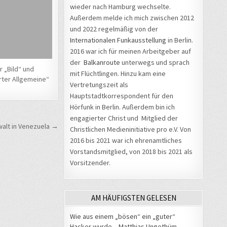
wieder nach Hamburg wechselte.
Außerdem melde ich mich zwischen 2012
und 2022 regelmäßig von der
Internationalen Funkausstellung
in Berlin.
2016 war ich für meinen Arbeitgeber auf
der
Balkanroute
unterwegs und sprach
r „Bild“ und
mit Flüchtlingen. Hinzu kam eine
rter Allgemeine“
Vertretungszeit als
Hauptstadtkorrespondent für den
Hörfunk in Berlin. Außerdem bin ich
engagierter Christ und Mitglied der
alt in Venezuela →
Christlichen Medieninitiative pro e.V. Von
2016 bis 2021 war ich ehrenamtliches
Vorstandsmitglied, von 2018 bis 2021 als
Vorsitzender.
AM HÄUFIGSTEN GELESEN
Wie aus einem „bösen“ ein „guter“
Hacker wurde – Matthias Ungethüm