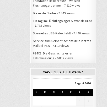
Endstation Balkanroute – wo sich
Fluchtwege trennen
- 7.910 views
Die erste Bleibe
- 7.849 views
Ein Tag im Flüchtlingslager Slavonski Brod
- 7.785 views
Spezielles USB-Kabel fehlt
- 7.440 views
Service zum Selbermachen: Mein letztes
Mal bei IKEA
- 7.113 views
#34C3: Die Geschichte einer
Falschmeldung
- 6.852 views
WAS ERLEBTE ICH WANN?
August 2026
M
D
M
D
F
S
S
1
2