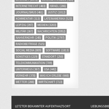
INTERNETRECHT
(483)
ISRAEL
(286)
JOURNALISMUS
(461)
JUSTIZ
(1012)
KOMMENTAR
(313)
LATEINAMERIKA
(523)
LEIPZIG
(397)
MEDIEN
(3203)
MILITÄR
(367)
NACHRICHTEN
(5952)
NAHVERKEHR
(245)
POLITIK
(2797)
RADIOBEITRÄGE
(515)
SOCIAL MEDIA
(809)
SOFTWARE
(1813)
SONSTIGES
(219)
STANDORT
(250)
TELEKOMMUNIKATION
(709)
UNTERWEGS
(367)
USA
(442)
VERKEHR
(378)
WAS ICH ERLEBE
(668)
WETTER
(288)
WIRTSCHAFT
(713)
LETZTER BEKANNTER AUFENTHALTSORT
LIEBLINGSBI