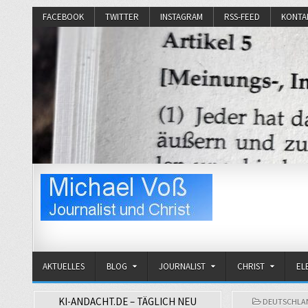
FACEBOOK
TWITTER
INSTAGRAM
RSS-FEED
KONTA
Michael Voß
Journalist und Christ
AKTUELLES
BLOG
JOURNALIST
CHRIST
EL
KI-ANDACHT.DE – TÄGLICH NEU
POSTED
DEUTSCHLA