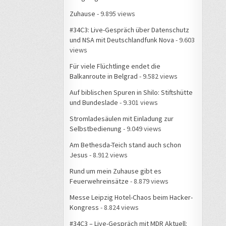
Zuhause
- 9.895 views
#34C3: Live-Gespräch über Datenschutz
und NSA mit Deutschlandfunk Nova
- 9.603
views
Für viele Flüchtlinge endet die
Balkanroute in Belgrad
- 9.582 views
Auf biblischen Spuren in Shilo: Stiftshütte
und Bundeslade
- 9.301 views
Stromladesäulen mit Einladung zur
Selbstbedienung
- 9.049 views
Am Bethesda-Teich stand auch schon
Jesus
- 8.912 views
Rund um mein Zuhause gibt es
Feuerwehreinsätze
- 8.879 views
Messe Leipzig Hotel-Chaos beim Hacker-
Kongress
- 8.824 views
#34C3 – Live-Gespräch mit MDR Aktuell: