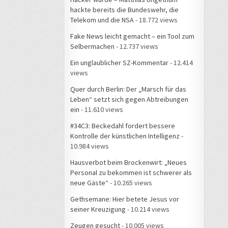
hackte bereits die Bundeswehr, die
Telekom und die NSA
- 18.772 views
Fake News leicht gemacht – ein Tool zum
Selbermachen
- 12.737 views
Ein unglaublicher SZ-Kommentar
- 12.414
views
Quer durch Berlin: Der „Marsch für das
Leben“ setzt sich gegen Abtreibungen
ein
- 11.610 views
#34C3: Beckedahl fordert bessere
Kontrolle der künstlichen Intelligenz
-
10.984 views
Hausverbot beim Brockenwirt: „Neues
Personal zu bekommen ist schwerer als
neue Gäste“
- 10.265 views
Gethsemane: Hier betete Jesus vor
seiner Kreuzigung
- 10.214 views
Zeugen gesucht
- 10.005 views