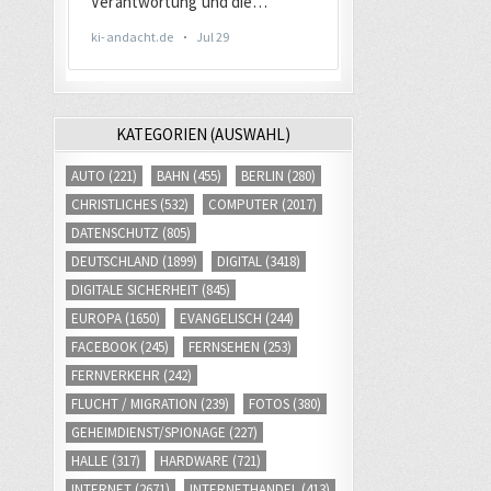
KATEGORIEN (AUSWAHL)
AUTO
(221)
BAHN
(455)
BERLIN
(280)
CHRISTLICHES
(532)
COMPUTER
(2017)
DATENSCHUTZ
(805)
DEUTSCHLAND
(1899)
DIGITAL
(3418)
DIGITALE SICHERHEIT
(845)
EUROPA
(1650)
EVANGELISCH
(244)
FACEBOOK
(245)
FERNSEHEN
(253)
FERNVERKEHR
(242)
FLUCHT / MIGRATION
(239)
FOTOS
(380)
GEHEIMDIENST/SPIONAGE
(227)
HALLE
(317)
HARDWARE
(721)
INTERNET
(2671)
INTERNETHANDEL
(413)