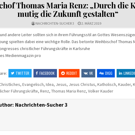
IN
chof Thomas Maria Renz: „Durch die Kr
mutig die Zukunft gestalten“
NACHRICHTEN-SUCHER 3
2. MÄRZ 2019
und andere Leiter sollten sich in ihrem Führungsstil an Gottes Wesenszüge
bung spielten dabei eine wichtige Rolle. Das betonte Weihbischof Thomas 
ngresses christlicher Führungskräfte in Karlsruhe
ches Medienmagazin pro
are:
TWITTER
FACEBOOK
REDDIT
VK
DIGG
LINKEDI
Christliches
,
Evangelisch
,
Idea
,
Jesus
,
Jesus Christus
,
Katholisch
,
Kauder
,
K
licher Führungskräfte
,
Renz
,
Thomas Maria Renz
,
Volker Kauder
uthor:
Nachrichten-Sucher 3