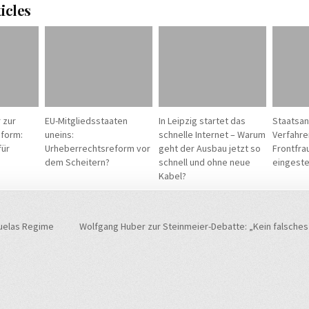
icles
 zur
EU-Mitgliedsstaaten
In Leipzig startet das
Staatsan
form:
uneins:
schnelle Internet – Warum
Verfahre
für
Urheberrechtsreform vor
geht der Ausbau jetzt so
Frontfra
dem Scheitern?
schnell und ohne neue
eingestel
Kabel?
navigation
uelas Regime
Wolfgang Huber zur Steinmeier-Debatte: „Kein falsche