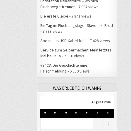
Endstation Balkanroute – wo sich
Fluchtwege trennen
- 7.907 views
Die erste Bleibe
- 7.841 views
Ein Tag im Flüchtlingslager Slavonski Brod
- 7.783 views
Spezielles USB-Kabel fehlt
- 7.428 views
Service zum Selbermachen: Mein letztes
Mal bei IKEA
- 7.110 views
#34C3: Die Geschichte einer
Falschmeldung
- 6.850 views
WAS ERLEBTE ICH WANN?
August 2026
M
D
M
D
F
S
S
1
2