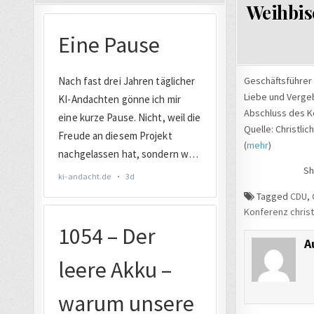
Weihbis
Geschäftsführer 
Liebe und Verge
Abschluss des Ko
Quelle: Christli
(
mehr
)
Sh
Tagged
CDU
,
Konferenz christ
A