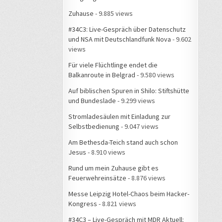
Zuhause
- 9.885 views
#34C3: Live-Gespräch über Datenschutz
und NSA mit Deutschlandfunk Nova
- 9.602
views
Für viele Flüchtlinge endet die
Balkanroute in Belgrad
- 9.580 views
Auf biblischen Spuren in Shilo: Stiftshütte
und Bundeslade
- 9.299 views
Stromladesäulen mit Einladung zur
Selbstbedienung
- 9.047 views
Am Bethesda-Teich stand auch schon
Jesus
- 8.910 views
Rund um mein Zuhause gibt es
Feuerwehreinsätze
- 8.876 views
Messe Leipzig Hotel-Chaos beim Hacker-
Kongress
- 8.821 views
#34C3 – Live-Gespräch mit MDR Aktuell: