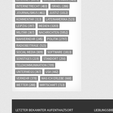
INTERNETRECHT
(483)
ISRAEL
(286)
JOURNALISMUS
(461)
JUSTIZ
(1012)
KOMMENTAR
(313)
LATEINAMERIKA
(523)
LEIPZIG
(397)
MEDIEN
(3203)
MILITÄR
(367)
NACHRICHTEN
(5952)
NAHVERKEHR
(245)
POLITIK
(2797)
RADIOBEITRÄGE
(515)
SOCIAL MEDIA
(809)
SOFTWARE
(1813)
SONSTIGES
(219)
STANDORT
(250)
TELEKOMMUNIKATION
(709)
UNTERWEGS
(367)
USA
(442)
VERKEHR
(378)
WAS ICH ERLEBE
(668)
WETTER
(288)
WIRTSCHAFT
(713)
LETZTER BEKANNTER AUFENTHALTSORT
LIEBLINGSBI