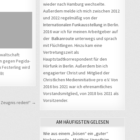
wieder nach Hamburg wechselte.
Außerdem melde ich mich zwischen 2012
und 2022 regelmäßig von der
Internationalen Funkausstellung
in Berlin.
2016 war ich für meinen Arbeitgeber auf
der
Balkanroute
unterwegs und sprach
mit Flüchtlingen. Hinzu kam eine
Vertretungszeit als
waltschaft:
Hauptstadtkorrespondent für den
n gegen Pegida-
Hörfunk in Berlin. Außerdem bin ich
u Festerling wird
engagierter Christ und Mitglied der
lt
Christlichen Medieninitiative pro e.V. Von
2016 bis 2021 war ich ehrenamtliches
Vorstandsmitglied, von 2018 bis 2021 als
Vorsitzender.
s Zeugnis reden!“ →
AM HÄUFIGSTEN GELESEN
Wie aus einem „bösen“ ein „guter“
Hacker wurde – Matthias Ungethüm