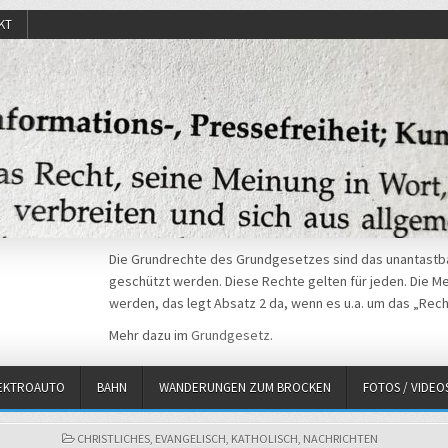
KT
Die Grundrechte des Grundgesetzes sind das unantastba
geschützt werden. Diese Rechte gelten für jeden. Die Mei
werden, das legt Absatz 2 da, wenn es u.a. um das „Rech
Mehr dazu im
Grundgesetz
.
EKTROAUTO
BAHN
WANDERUNGEN ZUM BROCKEN
FOTOS / VIDEO
POSTED
CHRISTLICHES
,
EVANGELISCH
,
KATHOLISCH
,
NACHRICHTEN