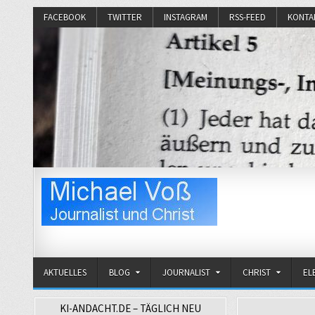
FACEBOOK
TWITTER
INSTAGRAM
RSS-FEED
KONTA
Michael Voß
Journalist und Christ
AKTUELLES
BLOG
JOURNALIST
CHRIST
EL
KI-ANDACHT.DE – TÄGLICH NEU