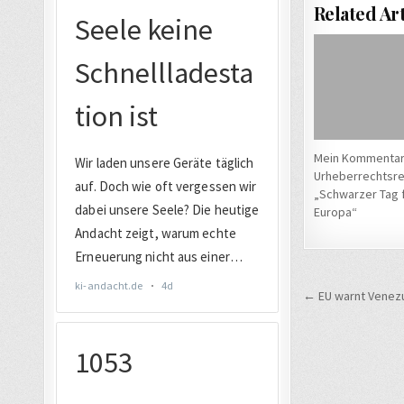
Related Art
Mein Kommentar
Urheberrechtsre
„Schwarzer Tag 
Europa“
Beitrags
← EU warnt Venez