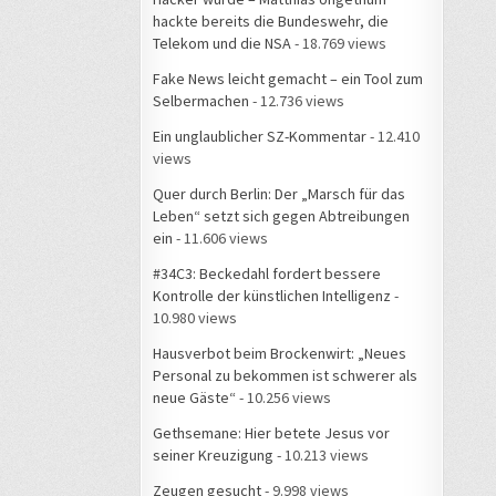
hackte bereits die Bundeswehr, die
Telekom und die NSA
- 18.769 views
Fake News leicht gemacht – ein Tool zum
Selbermachen
- 12.736 views
Ein unglaublicher SZ-Kommentar
- 12.410
views
Quer durch Berlin: Der „Marsch für das
Leben“ setzt sich gegen Abtreibungen
ein
- 11.606 views
#34C3: Beckedahl fordert bessere
Kontrolle der künstlichen Intelligenz
-
10.980 views
Hausverbot beim Brockenwirt: „Neues
Personal zu bekommen ist schwerer als
neue Gäste“
- 10.256 views
Gethsemane: Hier betete Jesus vor
seiner Kreuzigung
- 10.213 views
Zeugen gesucht
- 9.998 views