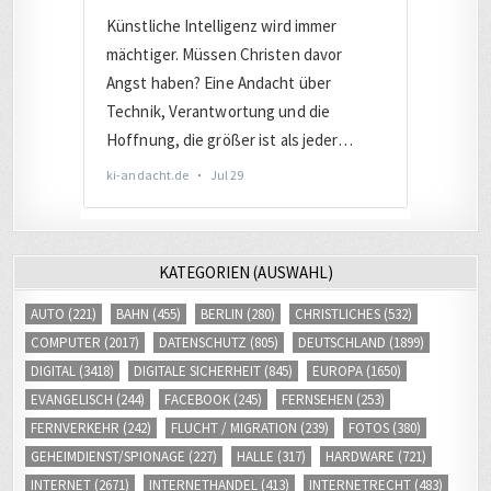
KATEGORIEN (AUSWAHL)
AUTO
(221)
BAHN
(455)
BERLIN
(280)
CHRISTLICHES
(532)
COMPUTER
(2017)
DATENSCHUTZ
(805)
DEUTSCHLAND
(1899)
DIGITAL
(3418)
DIGITALE SICHERHEIT
(845)
EUROPA
(1650)
EVANGELISCH
(244)
FACEBOOK
(245)
FERNSEHEN
(253)
FERNVERKEHR
(242)
FLUCHT / MIGRATION
(239)
FOTOS
(380)
GEHEIMDIENST/SPIONAGE
(227)
HALLE
(317)
HARDWARE
(721)
INTERNET
(2671)
INTERNETHANDEL
(413)
INTERNETRECHT
(483)