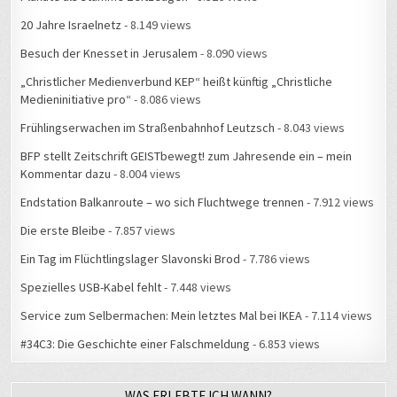
20 Jahre Israelnetz
- 8.149 views
Besuch der Knesset in Jerusalem
- 8.090 views
„Christlicher Medienverbund KEP“ heißt künftig „Christliche
Medieninitiative pro“
- 8.086 views
Frühlingserwachen im Straßenbahnhof Leutzsch
- 8.043 views
BFP stellt Zeitschrift GEISTbewegt! zum Jahresende ein – mein
Kommentar dazu
- 8.004 views
Endstation Balkanroute – wo sich Fluchtwege trennen
- 7.912 views
Die erste Bleibe
- 7.857 views
Ein Tag im Flüchtlingslager Slavonski Brod
- 7.786 views
Spezielles USB-Kabel fehlt
- 7.448 views
Service zum Selbermachen: Mein letztes Mal bei IKEA
- 7.114 views
#34C3: Die Geschichte einer Falschmeldung
- 6.853 views
WAS ERLEBTE ICH WANN?