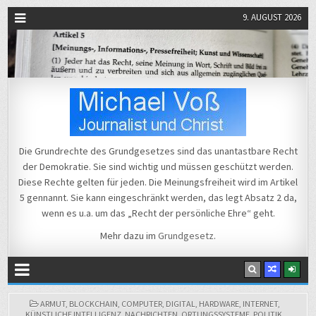
9. AUGUST 2026
Michael Voß
Journalist und Christ
Die Grundrechte des Grundgesetzes sind das unantastbare Recht
der Demokratie. Sie sind wichtig und müssen geschützt werden.
Diese Rechte gelten für jeden. Die Meinungsfreiheit wird im Artikel
5 gennannt. Sie kann eingeschränkt werden, das legt Absatz 2 da,
wenn es u.a. um das „Recht der persönliche Ehre“ geht.
Mehr dazu im
Grundgesetz
.
POSTED
ARMUT
,
BLOCKCHAIN
,
COMPUTER
,
DIGITAL
,
HARDWARE
,
INTERNET
,
IN
KÜNSTLICHE INTELLIGENZ
,
NACHRICHTEN
,
ORTUNGSSYSTEME
,
POLITIK
,