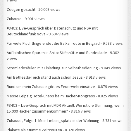
views
Zeugen gesucht
- 10.008 views
Zuhause
- 9.901 views
#34C3: Live-Gespräch über Datenschutz und NSA mit
Deutschlandfunk Nova
- 9.604 views
Für viele Flüchtlinge endet die Balkanroute in Belgrad
- 9.588 views
Auf biblischen Spuren in Shilo: Stiftshütte und Bundeslade
- 9.302
views
Stromladesäulen mit Einladung zur Selbstbedienung
- 9.049 views
Am Bethesda-Teich stand auch schon Jesus
- 8.913 views
Rund um mein Zuhause gibt es Feuerwehreinsätze
- 8.879 views
Messe Leipzig Hotel-Chaos beim Hacker-Kongress
- 8.825 views
#34C3 – Live-Gespräch mit MDR Aktuell: Wie ist die Stimmung, wenn
15.000 Hacker zusammenkommen?
- 8.816 views
Zuhause, Folge 1: Mein Lieblingsplatz in der Wohnung
- 8.731 views
Plakate als stumme Zeitzeugen
- 8.326 views