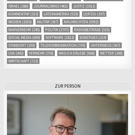
ISRAEL
(286)
JOURNALISMUS
(461)
JUSTIZ
(1012)
KOMMENTAR
(313)
LATEINAMERIKA
(523)
LEIPZIG
(397)
MEDIEN
(3203)
MILITÄR
(367)
NACHRICHTEN
(5952)
NAHVERKEHR
(245)
POLITIK
(2797)
RADIOBEITRÄGE
(515)
SOCIAL MEDIA
(809)
SOFTWARE
(1813)
SONSTIGES
(219)
STANDORT
(250)
TELEKOMMUNIKATION
(709)
UNTERWEGS
(367)
USA
(442)
VERKEHR
(378)
WAS ICH ERLEBE
(668)
WETTER
(288)
WIRTSCHAFT
(713)
ZUR PERSON