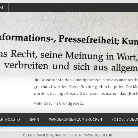
KT
Die Grundrechte des Grundgesetzes sind das unantastba
geschützt werden. Diese Rechte gelten für jeden. Die Mei
werden, das legt Absatz 2 da, wenn es u.a. um das „Rech
Mehr dazu im
Grundgesetz
.
EKTROAUTO
BAHN
WANDERUNGEN ZUM BROCKEN
FOTOS / VIDEO
POSTED
LATEINAMERIKA
,
NACHRICHTEN
,
NICARAGUA
,
POLITIK