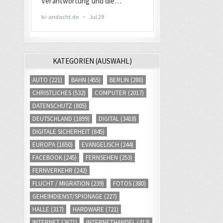
KATEGORIEN (AUSWAHL)
AUTO
(221)
BAHN
(455)
BERLIN
(280)
CHRISTLICHES
(532)
COMPUTER
(2017)
DATENSCHUTZ
(805)
DEUTSCHLAND
(1899)
DIGITAL
(3418)
DIGITALE SICHERHEIT
(845)
EUROPA
(1650)
EVANGELISCH
(244)
FACEBOOK
(245)
FERNSEHEN
(253)
FERNVERKEHR
(242)
FLUCHT / MIGRATION
(239)
FOTOS
(380)
GEHEIMDIENST/SPIONAGE
(227)
HALLE
(317)
HARDWARE
(721)
INTERNET
(2671)
INTERNETHANDEL
(413)