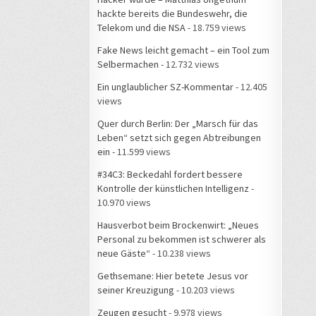
hackte bereits die Bundeswehr, die
Telekom und die NSA
- 18.759 views
Fake News leicht gemacht – ein Tool zum
Selbermachen
- 12.732 views
Ein unglaublicher SZ-Kommentar
- 12.405
views
Quer durch Berlin: Der „Marsch für das
Leben“ setzt sich gegen Abtreibungen
ein
- 11.599 views
#34C3: Beckedahl fordert bessere
Kontrolle der künstlichen Intelligenz
-
10.970 views
Hausverbot beim Brockenwirt: „Neues
Personal zu bekommen ist schwerer als
neue Gäste“
- 10.238 views
Gethsemane: Hier betete Jesus vor
seiner Kreuzigung
- 10.203 views
Zeugen gesucht
- 9.978 views