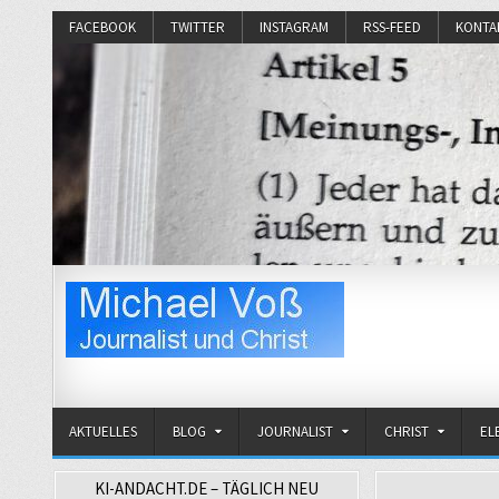
FACEBOOK
TWITTER
INSTAGRAM
RSS-FEED
KONTA
Michael Voß
Journalist und Christ
AKTUELLES
BLOG
JOURNALIST
CHRIST
EL
KI-ANDACHT.DE – TÄGLICH NEU