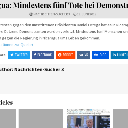
IN
ua: Mindestens fünf Tote bei Demonst
NACHRICHTEN-SUCHER 3
13. JUNI 2018
testen gegen den umstrittenen Präsidenten Daniel Ortega hat es in Nicara
e Dutzend Demonstranten wurden verletzt. Mindestens fünf Menschen sin
 gegen die Regierung in Nicaragua ums Leben gekommen.
ationen zur Quelle)
are:
TWITTER
FACEBOOK
REDDIT
VK
DIGG
LINKEDI
uthor:
Nachrichten-Sucher 3
icles