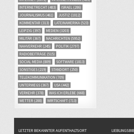
INTERNETRECHT
(483)
ISRAEL
(286)
JOURNALISMUS
(461)
JUSTIZ
(1012)
KOMMENTAR
(313)
LATEINAMERIKA
(523)
LEIPZIG
(397)
MEDIEN
(3203)
MILITÄR
(367)
NACHRICHTEN
(5952)
NAHVERKEHR
(245)
POLITIK
(2797)
RADIOBEITRÄGE
(515)
SOCIAL MEDIA
(809)
SOFTWARE
(1813)
SONSTIGES
(219)
STANDORT
(250)
TELEKOMMUNIKATION
(709)
UNTERWEGS
(367)
USA
(442)
VERKEHR
(378)
WAS ICH ERLEBE
(668)
WETTER
(288)
WIRTSCHAFT
(713)
LETZTER BEKANNTER AUFENTHALTSORT
LIEBLINGSBI