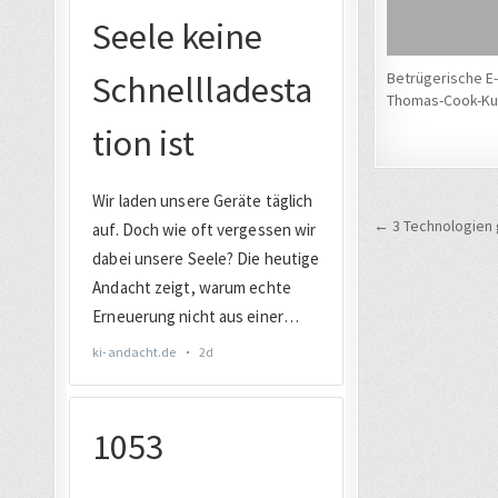
Betrügerische E-
Thomas-Cook-K
Beitrags
← 3 Technologien 