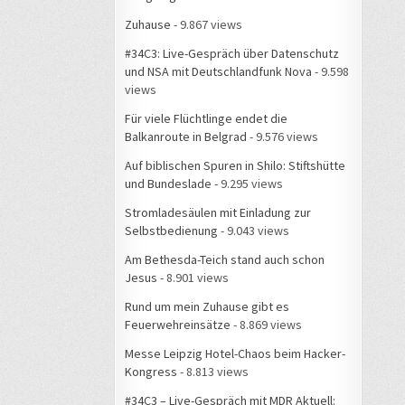
Zuhause
- 9.867 views
#34C3: Live-Gespräch über Datenschutz
und NSA mit Deutschlandfunk Nova
- 9.598
views
Für viele Flüchtlinge endet die
Balkanroute in Belgrad
- 9.576 views
Auf biblischen Spuren in Shilo: Stiftshütte
und Bundeslade
- 9.295 views
Stromladesäulen mit Einladung zur
Selbstbedienung
- 9.043 views
Am Bethesda-Teich stand auch schon
Jesus
- 8.901 views
Rund um mein Zuhause gibt es
Feuerwehreinsätze
- 8.869 views
Messe Leipzig Hotel-Chaos beim Hacker-
Kongress
- 8.813 views
#34C3 – Live-Gespräch mit MDR Aktuell: