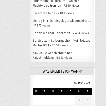
Endstation Balkanroute – wo sich
Fluchtwege trennen
- 7.899 views
Die erste Bleibe
- 7.818 views
Ein Tag im Flüchtlingslager Slavonski Brod
- 7.775 views
Spezielles USB-Kabel fehlt
- 7.404 views
Service zum Selbermachen: Mein letztes
Mal bei IKEA
- 7.103 views
#34C3: Die Geschichte einer
Falschmeldung
- 6.841 views
WAS ERLEBTE ICH WANN?
August 2026
M
D
M
D
F
S
S
1
2