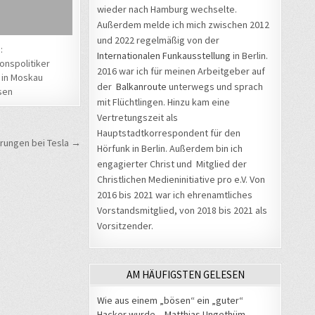
wieder nach Hamburg wechselte.
Außerdem melde ich mich zwischen 2012
und 2022 regelmäßig von der
:
Internationalen Funkausstellung
in Berlin.
onspolitiker
2016 war ich für meinen Arbeitgeber auf
in Moskau
der
Balkanroute
unterwegs und sprach
sen
mit Flüchtlingen. Hinzu kam eine
Vertretungszeit als
Hauptstadtkorrespondent für den
rungen bei Tesla →
Hörfunk in Berlin. Außerdem bin ich
engagierter Christ und Mitglied der
Christlichen Medieninitiative pro e.V. Von
2016 bis 2021 war ich ehrenamtliches
Vorstandsmitglied, von 2018 bis 2021 als
Vorsitzender.
AM HÄUFIGSTEN GELESEN
Wie aus einem „bösen“ ein „guter“
Hacker wurde – Matthias Ungethüm