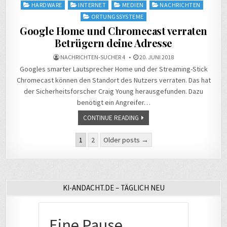
in
HARDWARE
INTERNET
MEDIEN
NACHRICHTEN
ORTUNGSSYSTEME
Google Home und Chromecast verraten
Betrügern deine Adresse
NACHRICHTEN-SUCHER 4
20. JUNI 2018
Googles smarter Lautsprecher Home und der Streaming-Stick
Chromecast können den Standort des Nutzers verraten. Das hat
der Sicherheitsforscher Craig Young herausgefunden. Dazu
benötigt ein Angreifer…
CONTINUE READING
Seitennummerierung
1
2
Older posts →
der
Beiträge
KI-ANDACHT.DE – TÄGLICH NEU