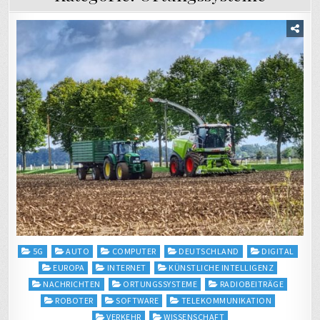
Posted
5G
AUTO
COMPUTER
DEUTSCHLAND
DIGITAL
in
EUROPA
INTERNET
KÜNSTLICHE INTELLIGENZ
NACHRICHTEN
ORTUNGSSYSTEME
RADIOBEITRÄGE
ROBOTER
SOFTWARE
TELEKOMMUNIKATION
VERKEHR
WISSENSCHAFT