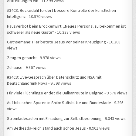
Abtreibungen ein
- 11.599 views
#34C3: Beckedahl fordert bessere Kontrolle der künstlichen
Intelligenz
- 10.970 views
Hausverbot beim Brockenwirt: „Neues Personal zu bekommen ist
schwerer als neue Gäste“
- 10.238 views
Gethsemane: Hier betete Jesus vor seiner Kreuzigung
- 10.203
views
Zeugen gesucht
- 9.978 views
Zuhause
- 9.867 views
#34C3: Live-Gespräch über Datenschutz und NSA mit
Deutschlandfunk Nova
- 9.598 views
Für viele Flüchtlinge endet die Balkanroute in Belgrad
- 9.576 views
Auf biblischen Spuren in Shilo: Stiftshütte und Bundeslade
- 9.295
views
Stromladesäulen mit Einladung zur Selbstbedienung
- 9.043 views
Am Bethesda-Teich stand auch schon Jesus
- 8.901 views