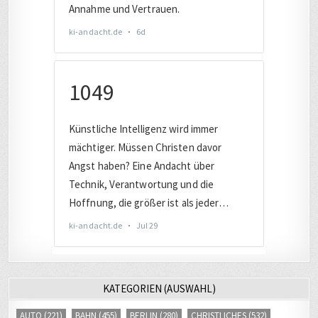
KATEGORIEN (AUSWAHL)
AUTO
(221)
BAHN
(455)
BERLIN
(280)
CHRISTLICHES
(532)