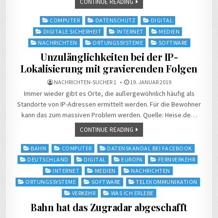
CONTINUE READING
Posted
COMPUTER
DATENSCHUTZ
DIGITAL
in
DIGITALE SICHERHEIT
INTERNET
MEDIEN
NACHRICHTEN
ORTUNGSSYSTEME
SOFTWARE
Unzulänglichkeiten bei der IP-
Lokalisierung mit gravierenden Folgen
NACHRICHTEN-SUCHER 1
19. JANUAR 2019
Immer wieder gibt es Orte, die außergewöhnlich häufig als
Standorte von IP-Adressen ermittelt werden. Für die Bewohner
kann das zum massiven Problem werden. Quelle: Heise.de…
CONTINUE READING
Posted
BAHN
COMPUTER
DATENSKANDAL BEI FACEBOOK
in
DEUTSCHLAND
DIGITAL
EUROPA
FERNVERKEHR
INTERNET
MEDIEN
NACHRICHTEN
ORTUNGSSYSTEME
SOFTWARE
TELEKOMMUNIKATION
VERKEHR
WAS ICH ERLEBE
Bahn hat das Zugradar abgeschafft