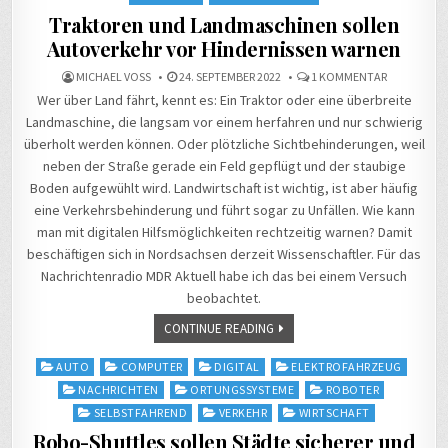
Traktoren und Landmaschinen sollen
Autoverkehr vor Hindernissen warnen
ZU
MICHAEL VOSS
24. SEPTEMBER 2022
1 KOMMENTAR
TRAKTORE
Wer über Land fährt, kennt es: Ein Traktor oder eine überbreite
UND
LANDMASC
Landmaschine, die langsam vor einem herfahren und nur schwierig
SOLLEN
AUTOVERKE
überholt werden können. Oder plötzliche Sichtbehinderungen, weil
VOR
HINDERNIS
neben der Straße gerade ein Feld gepflügt und der staubige
WARNEN
Boden aufgewühlt wird. Landwirtschaft ist wichtig, ist aber häufig
eine Verkehrsbehinderung und führt sogar zu Unfällen. Wie kann
man mit digitalen Hilfsmöglichkeiten rechtzeitig warnen? Damit
beschäftigen sich in Nordsachsen derzeit Wissenschaftler. Für das
Nachrichtenradio MDR Aktuell habe ich das bei einem Versuch
beobachtet.
CONTINUE READING
Posted
AUTO
COMPUTER
DIGITAL
ELEKTROFAHRZEUG
in
NACHRICHTEN
ORTUNGSSYSTEME
ROBOTER
SELBSTFAHREND
VERKEHR
WIRTSCHAFT
Robo-Shuttles sollen Städte sicherer und