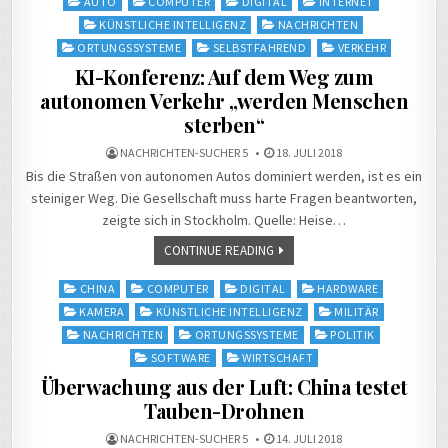
AUTO
COMPUTER
DIGITAL
INTERNET
in
KÜNSTLICHE INTELLIGENZ
NACHRICHTEN
ORTUNGSSYSTEME
SELBSTFAHREND
VERKEHR
KI-Konferenz: Auf dem Weg zum
autonomen Verkehr „werden Menschen
sterben“
NACHRICHTEN-SUCHER 5
18. JULI 2018
Bis die Straßen von autonomen Autos dominiert werden, ist es ein
steiniger Weg. Die Gesellschaft muss harte Fragen beantworten,
zeigte sich in Stockholm. Quelle: Heise…
CONTINUE READING
Posted
CHINA
COMPUTER
DIGITAL
HARDWARE
in
KAMERA
KÜNSTLICHE INTELLIGENZ
MILITÄR
NACHRICHTEN
ORTUNGSSYSTEME
POLITIK
SOFTWARE
WIRTSCHAFT
Überwachung aus der Luft: China testet
Tauben-Drohnen
NACHRICHTEN-SUCHER 5
14. JULI 2018