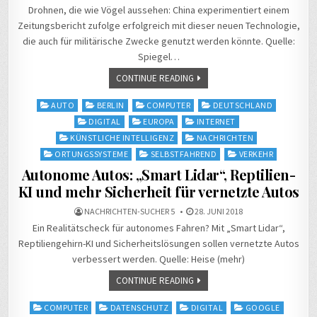
Drohnen, die wie Vögel aussehen: China experimentiert einem
Zeitungsbericht zufolge erfolgreich mit dieser neuen Technologie,
die auch für militärische Zwecke genutzt werden könnte. Quelle:
Spiegel…
CONTINUE READING
Posted
AUTO
BERLIN
COMPUTER
DEUTSCHLAND
in
DIGITAL
EUROPA
INTERNET
KÜNSTLICHE INTELLIGENZ
NACHRICHTEN
ORTUNGSSYSTEME
SELBSTFAHREND
VERKEHR
Autonome Autos: „Smart Lidar“, Reptilien-
KI und mehr Sicherheit für vernetzte Autos
NACHRICHTEN-SUCHER 5
28. JUNI 2018
Ein Realitätscheck für autonomes Fahren? Mit „Smart Lidar“,
Reptiliengehirn-KI und Sicherheitslösungen sollen vernetzte Autos
verbessert werden. Quelle: Heise (mehr)
CONTINUE READING
Posted
COMPUTER
DATENSCHUTZ
DIGITAL
GOOGLE