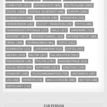
COMPUTER
(2017)
DATENSCHUTZ
(805)
DEUTSCHLAND
(1899)
DIGITAL
(3418)
DIGITALE SICHERHEIT
(845)
EUROPA
(1650)
EVANGELISCH
(244)
FACEBOOK
(245)
FERNSEHEN
(253)
FERNVERKEHR
(242)
FLUCHT / MIGRATION
(239)
FOTOS
(380)
GEHEIMDIENST/SPIONAGE
(227)
HALLE
(317)
HARDWARE
(721)
INTERNET
(2671)
INTERNETHANDEL
(413)
INTERNETRECHT
(483)
ISRAEL
(286)
JOURNALISMUS
(461)
JUSTIZ
(1012)
KOMMENTAR
(313)
LATEINAMERIKA
(523)
LEIPZIG
(397)
MEDIEN
(3203)
MILITÄR
(367)
NACHRICHTEN
(5952)
NAHVERKEHR
(245)
POLITIK
(2797)
RADIOBEITRÄGE
(515)
SOCIAL MEDIA
(809)
SOFTWARE
(1813)
SONSTIGES
(219)
STANDORT
(250)
TELEKOMMUNIKATION
(709)
UNTERWEGS
(367)
USA
(442)
VERKEHR
(378)
WAS ICH ERLEBE
(668)
WETTER
(288)
WIRTSCHAFT
(713)
ZUR PERSON