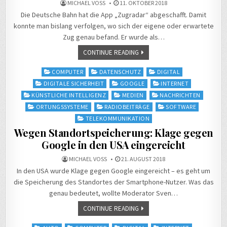
MICHAEL VOSS
11. OKTOBER 2018
Die Deutsche Bahn hat die App „Zugradar“ abgeschafft. Damit
konnte man bislang verfolgen, wo sich der eigene oder erwartete
Zug genau befand. Er wurde als…
CONTINUE READING
Posted
COMPUTER
DATENSCHUTZ
DIGITAL
in
DIGITALE SICHERHEIT
GOOGLE
INTERNET
KÜNSTLICHE INTELLIGENZ
MEDIEN
NACHRICHTEN
ORTUNGSSYSTEME
RADIOBEITRÄGE
SOFTWARE
TELEKOMMUNIKATION
Wegen Standortspeicherung: Klage gegen
Google in den USA eingereicht
MICHAEL VOSS
21. AUGUST 2018
In den USA wurde Klage gegen Google eingereicht – es geht um
die Speicherung des Standortes der Smartphone-Nutzer. Was das
genau bedeutet, wollte Moderator Sven…
CONTINUE READING
Posted