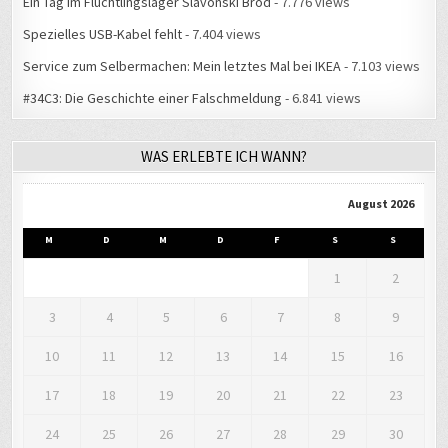
Ein Tag im Flüchtlingslager Slavonski Brod
- 7.776 views
Spezielles USB-Kabel fehlt
- 7.404 views
Service zum Selbermachen: Mein letztes Mal bei IKEA
- 7.103 views
#34C3: Die Geschichte einer Falschmeldung
- 6.841 views
WAS ERLEBTE ICH WANN?
August 2026
M
D
M
D
F
S
S
1
2
3
4
5
6
7
8
9
10
11
12
13
14
15
16
17
18
19
20
21
22
23
24
25
26
27
28
29
30