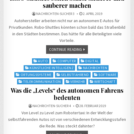
sauberer machen
NACHRICHTEN-SUCHER 3
2. APRIL 2019
Autohersteller arbeiten nicht nur an autonomen E-Autos für
Privatkunden. Robo-Shuttles könnten schon bald das Straßenbild
in den Städten bestimmen. Das hätte für alle Beteiligten viele
Vorteile.
CONTINUE READING
Posted
AUTO
COMPUTER
DIGITAL
in
KÜNSTLICHE INTELLIGENZ
NACHRICHTEN
ORTUNGSSYSTEME
SELBSTFAHREND
SOFTWARE
TELEKOMMUNIKATION
VERKEHR
WIRTSCHAFT
Was die „Levels“ des autonomen Fahrens
bedeuten
NACHRICHTEN-SUCHER 4
28. FEBRUAR 2019
Von Level zu Level zum Robotertaxi: In der Welt der
selbstfahrenden Autos ist von verschiedenen Entwicklungsstufen
die Rede. Was steckt dahinter?