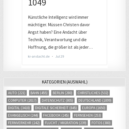
KATEGORIEN (AUSWAHL)
AUTO
(221)
BAHN
(455)
BERLIN
(280)
CHRISTLICHES
(532)
COMPUTER
(2017)
DATENSCHUTZ
(805)
DEUTSCHLAND
(1899)
DIGITAL
(3418)
DIGITALE SICHERHEIT
(845)
EUROPA
(1650)
EVANGELISCH
(244)
FACEBOOK
(245)
FERNSEHEN
(253)
FERNVERKEHR
(242)
FLUCHT / MIGRATION
(239)
FOTOS
(380)