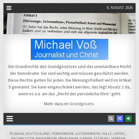
8. AUGUST 2026
Michael Voß
Journalist und Christ
Die Grundrechte des Grundgesetzes sind das unantastbare Recht
der Demokratie. Sie sind wichtig und müssen geschützt werden.
Diese Rechte gelten für jeden. Die Meinungsfreiheit wird im Artikel
5 gennannt. Sie kann eingeschränkt werden, das legt Absatz 2 da,
wenn es u.a. um das „Recht der persönliche Ehre“ geht.
Mehr dazu im
Grundgesetz
.
POSTED
BAHN
,
DEUTSCHLAND
,
FERNVERKEHR
,
GÜTERVERKEHR
,
HALLE
,
LEIPZIG
,
IN
NACHRICHTEN
,
NAHVERKEHR
,
PRIVATBAHN
,
S-BAHN
,
STÖRUNG
,
VERKEHR