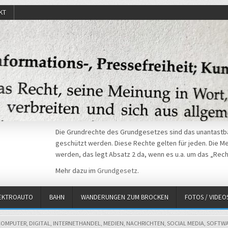
KT
Die Grundrechte des Grundgesetzes sind das unantastba
geschützt werden. Diese Rechte gelten für jeden. Die Mei
werden, das legt Absatz 2 da, wenn es u.a. um das „Rech
Mehr dazu im
Grundgesetz
.
EKTROAUTO
BAHN
WANDERUNGEN ZUM BROCKEN
FOTOS / VIDEO
OSTED
COMPUTER
,
DIGITAL
,
INTERNETHANDEL
,
MEDIEN
,
NACHRICHTEN
,
SOCIAL MEDIA
,
SOFTWA