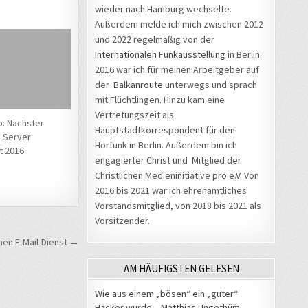
wieder nach Hamburg wechselte.
Außerdem melde ich mich zwischen 2012
und 2022 regelmäßig von der
Internationalen Funkausstellung
in Berlin.
2016 war ich für meinen Arbeitgeber auf
der
Balkanroute
unterwegs und sprach
mit Flüchtlingen. Hinzu kam eine
Vertretungszeit als
: Nächster
Hauptstadtkorrespondent für den
 Server
Hörfunk in Berlin. Außerdem bin ich
t 2016
engagierter Christ und Mitglied der
Christlichen Medieninitiative pro e.V. Von
2016 bis 2021 war ich ehrenamtliches
Vorstandsmitglied, von 2018 bis 2021 als
Vorsitzender.
nen E-Mail-Dienst →
AM HÄUFIGSTEN GELESEN
Wie aus einem „bösen“ ein „guter“
Hacker wurde – Matthias Ungethüm