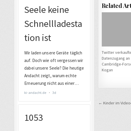
Related Art
Twitter verkauft
Datenzugang an
Cambridge-Fors
Kogan
Beitrags
← Kinder im Videoch