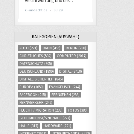
KATEGORIEN (AUSWAHL)
AUTO
(221)
BAHN
(455)
BERLIN
(280)
CHRISTLICHES
(532)
COMPUTER
(2017)
DATENSCHUTZ
(805)
DEUTSCHLAND
(1899)
DIGITAL
(3418)
DIGITALE SICHERHEIT
(845)
EUROPA
(1650)
EVANGELISCH
(244)
FACEBOOK
(245)
FERNSEHEN
(253)
FERNVERKEHR
(242)
FLUCHT / MIGRATION
(239)
FOTOS
(380)
GEHEIMDIENST/SPIONAGE
(227)
HALLE
(317)
HARDWARE
(721)
INTERNET
(2671)
INTERNETHANDEL
(413)