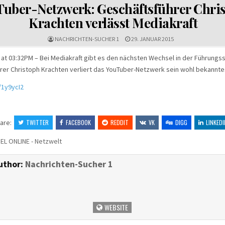
N
uber-Netzwerk: Geschäftsführer Chri
Krachten verlässt Mediakraft
NACHRICHTEN-SUCHER 1
29. JANUAR 2015
 at 03:32PM – Bei Mediakraft gibt es den nächsten Wechsel in der Führungss
rer Christoph Krachten verliert das YouTuber-Netzwerk sein wohl bekannte
t/1y9ycI2
are:
TWITTER
FACEBOOK
REDDIT
VK
DIGG
LINKEDI
EL ONLINE - Netzwelt
uthor:
Nachrichten-Sucher 1
WEBSITE