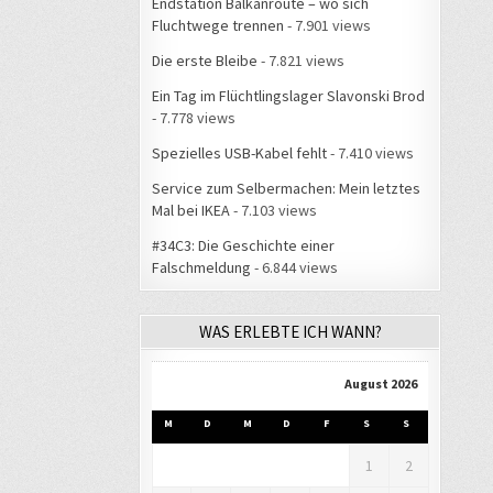
Endstation Balkanroute – wo sich
Fluchtwege trennen
- 7.901 views
Die erste Bleibe
- 7.821 views
Ein Tag im Flüchtlingslager Slavonski Brod
- 7.778 views
Spezielles USB-Kabel fehlt
- 7.410 views
Service zum Selbermachen: Mein letztes
Mal bei IKEA
- 7.103 views
#34C3: Die Geschichte einer
Falschmeldung
- 6.844 views
WAS ERLEBTE ICH WANN?
August 2026
M
D
M
D
F
S
S
1
2