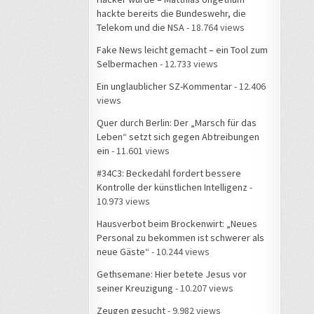
hackte bereits die Bundeswehr, die
Telekom und die NSA
- 18.764 views
Fake News leicht gemacht – ein Tool zum
Selbermachen
- 12.733 views
Ein unglaublicher SZ-Kommentar
- 12.406
views
Quer durch Berlin: Der „Marsch für das
Leben“ setzt sich gegen Abtreibungen
ein
- 11.601 views
#34C3: Beckedahl fordert bessere
Kontrolle der künstlichen Intelligenz
-
10.973 views
Hausverbot beim Brockenwirt: „Neues
Personal zu bekommen ist schwerer als
neue Gäste“
- 10.244 views
Gethsemane: Hier betete Jesus vor
seiner Kreuzigung
- 10.207 views
Zeugen gesucht
- 9.982 views