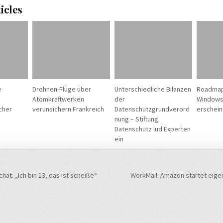
icles
e
Drohnen-Flüge über
Unterschiedliche Bilanzen
Roadmap
Atomkraftwerken
der
Windows
cher
verunsichern Frankreich
Datenschutzgrundverord
erschein
nung – Stiftung
Datenschutz lud Experten
ein
navigation
at: „Ich bin 13, das ist scheiße“
WorkMail: Amazon startet eige