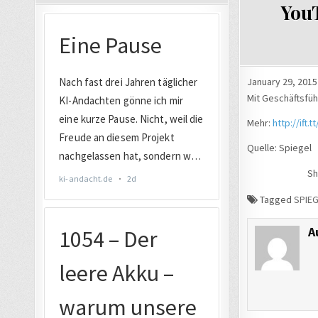
I
YouT
January 29, 2015
Mit Geschäftsfüh
Mehr:
http://ift.t
Quelle: Spiegel
Sh
Tagged
SPIEG
A