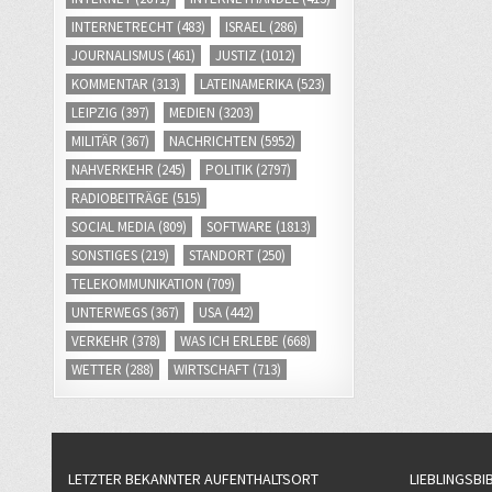
INTERNETRECHT
(483)
ISRAEL
(286)
JOURNALISMUS
(461)
JUSTIZ
(1012)
KOMMENTAR
(313)
LATEINAMERIKA
(523)
LEIPZIG
(397)
MEDIEN
(3203)
MILITÄR
(367)
NACHRICHTEN
(5952)
NAHVERKEHR
(245)
POLITIK
(2797)
RADIOBEITRÄGE
(515)
SOCIAL MEDIA
(809)
SOFTWARE
(1813)
SONSTIGES
(219)
STANDORT
(250)
TELEKOMMUNIKATION
(709)
UNTERWEGS
(367)
USA
(442)
VERKEHR
(378)
WAS ICH ERLEBE
(668)
WETTER
(288)
WIRTSCHAFT
(713)
LETZTER BEKANNTER AUFENTHALTSORT
LIEBLINGSBI