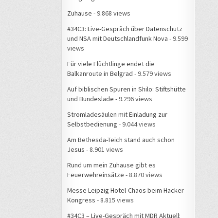
Zuhause
- 9.868 views
#34C3: Live-Gespräch über Datenschutz
und NSA mit Deutschlandfunk Nova
- 9.599
views
Für viele Flüchtlinge endet die
Balkanroute in Belgrad
- 9.579 views
Auf biblischen Spuren in Shilo: Stiftshütte
und Bundeslade
- 9.296 views
Stromladesäulen mit Einladung zur
Selbstbedienung
- 9.044 views
Am Bethesda-Teich stand auch schon
Jesus
- 8.901 views
Rund um mein Zuhause gibt es
Feuerwehreinsätze
- 8.870 views
Messe Leipzig Hotel-Chaos beim Hacker-
Kongress
- 8.815 views
#34C3 – Live-Gespräch mit MDR Aktuell: