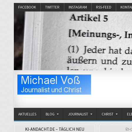
FACEBOOK
TWITTER
INSTAGRAM
RSS-FEED
KONTA
Michael Voß
Journalist und Christ
AKTUELLES
BLOG
JOURNALIST
CHRIST
EL
KI-ANDACHT.DE – TÄGLICH NEU
P