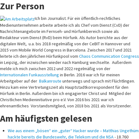
Zur Person
Ich bin Journalist. Für ein öffentlich-rechtliches
Medienunternehmen arbeite arbeite ich als Chef vom Dienst (CvD) der
Nachrichtenangebote im Fernseh- und Hörfunkbereich sowie als
Redakteur vom Dienst (RvD) beim Hörfunk. Als Autor berichte aus der
digitalen Welt, u.a. bis 2018 regelmäßig von der CeBIT in Hannover und
2015 vom Mobile World Congress in Barcelona. Zwischen 2017 und 2021
leitete ich den jährlichen Hörfunkpool vom
Chaos Communication Congress
in Leipzig, der inzwischen wieder nach Hamburg wechselte. Außerdem
melde ich mich zwischen 2012 und 2022 regelmäßig von der
Internationalen Funkausstellung
in Berlin. 2016 war ich für meinen
Arbeitgeber auf der
Balkanroute
unterwegs und sprach mit Flüchtlingen.
Hinzu kam eine Vertretungszeit als Hauptstadtkorrespondent für den
Hörfunk in Berlin. Außerdem bin ich engagierter Christ und Mitglied der
Christlichen Medieninitiative pro e.V. Von 2016 bis 2021 war ich
ehrenamtliches Vorstandsmitglied, von 2018 bis 2021 als Vorsitzender.
Am häufigsten gelesen
Wie aus einem „bösen“ ein „guter“ Hacker wurde – Matthias Ungethüm
hackte bereits die Bundeswehr, die Telekom und die NSA
- 18.760