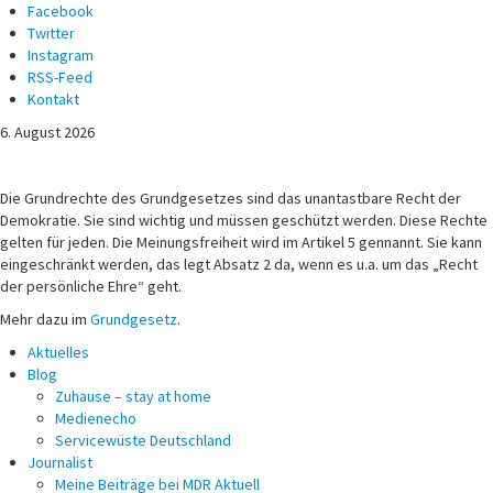
Facebook
Twitter
Instagram
RSS-Feed
Kontakt
6. August 2026
Michael Voß
Journalist und Christ
Die Grundrechte des Grundgesetzes sind das unantastbare Recht der
Demokratie. Sie sind wichtig und müssen geschützt werden. Diese Rechte
gelten für jeden. Die Meinungsfreiheit wird im Artikel 5 gennannt. Sie kann
eingeschränkt werden, das legt Absatz 2 da, wenn es u.a. um das „Recht
der persönliche Ehre“ geht.
Mehr dazu im
Grundgesetz
.
Aktuelles
Blog
Zuhause – stay at home
Medienecho
Servicewüste Deutschland
Journalist
Meine Beiträge bei MDR Aktuell