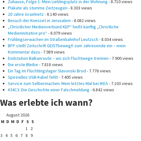
Zuhause, Folge 1: Mein Lieblingsplatz in der Wohnung
- 8.710 views
Plakate als stumme Zeitzeugen
- 8.303 views
20 Jahre Israelnetz
- 8.140 views
Besuch der Knesset in Jerusalem
- 8.082 views
„Christlicher Medienverbund KEP“ heißt künftig „Christliche
Medieninitiative pro“
- 8.079 views
Frühlingserwachen im Straßenbahnhof Leutzsch
- 8.034 views
BFP stellt Zeitschrift GEISTbewegt! zum Jahresende ein – mein
Kommentar dazu
- 7.989 views
Endstation Balkanroute – wo sich Fluchtwege trennen
- 7.900 views
Die erste Bleibe
- 7.818 views
Ein Tag im Flüchtlingslager Slavonski Brod
- 7.776 views
Spezielles USB-Kabel fehlt
- 7.405 views
Service zum Selbermachen: Mein letztes Mal bei IKEA
- 7.103 views
#34C3: Die Geschichte einer Falschmeldung
- 6.842 views
Was erlebte ich wann?
August 2026
M
D
M
D
F
S
S
1
2
3
4
5
6
7
8
9