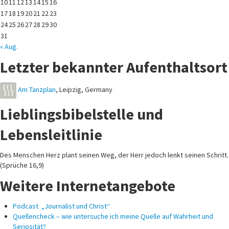
10
11
12
13
14
15
16
17
18
19
20
21
22
23
24
25
26
27
28
29
30
31
« Aug.
Letzter bekannter Aufenthaltsort
Am Tanzplan
,
Leipzig
,
Germany
Lieblingsbibelstelle und
Lebensleitlinie
Des Menschen Herz plant seinen Weg, der Herr jedoch lenkt seinen Schritt.
(Sprüche 16,9)
Weitere Internetangebote
Podcast „Journalist und Christ“
Quellencheck – wie untersuche ich meine Quelle auf Wahrheit und
Seriosität?