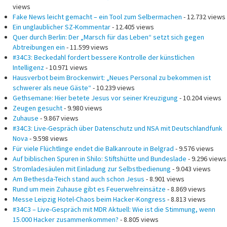
views
Fake News leicht gemacht – ein Tool zum Selbermachen
- 12.732 views
Ein unglaublicher SZ-Kommentar
- 12.405 views
Quer durch Berlin: Der „Marsch für das Leben“ setzt sich gegen
Abtreibungen ein
- 11.599 views
#34C3: Beckedahl fordert bessere Kontrolle der künstlichen
Intelligenz
- 10.971 views
Hausverbot beim Brockenwirt: „Neues Personal zu bekommen ist
schwerer als neue Gäste“
- 10.239 views
Gethsemane: Hier betete Jesus vor seiner Kreuzigung
- 10.204 views
Zeugen gesucht
- 9.980 views
Zuhause
- 9.867 views
#34C3: Live-Gespräch über Datenschutz und NSA mit Deutschlandfunk
Nova
- 9.598 views
Für viele Flüchtlinge endet die Balkanroute in Belgrad
- 9.576 views
Auf biblischen Spuren in Shilo: Stiftshütte und Bundeslade
- 9.296 views
Stromladesäulen mit Einladung zur Selbstbedienung
- 9.043 views
Am Bethesda-Teich stand auch schon Jesus
- 8.901 views
Rund um mein Zuhause gibt es Feuerwehreinsätze
- 8.869 views
Messe Leipzig Hotel-Chaos beim Hacker-Kongress
- 8.813 views
#34C3 – Live-Gespräch mit MDR Aktuell: Wie ist die Stimmung, wenn
15.000 Hacker zusammenkommen?
- 8.805 views