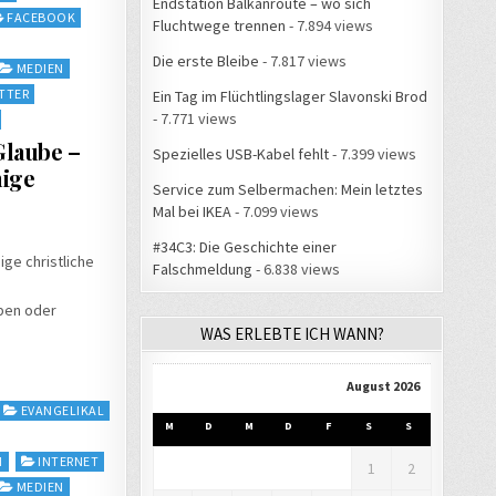
Endstation Balkanroute – wo sich
FACEBOOK
Fluchtwege trennen
- 7.894 views
Die erste Bleibe
- 7.817 views
MEDIEN
TTER
Ein Tag im Flüchtlingslager Slavonski Brod
- 7.771 views
laube –
Spezielles USB-Kabel fehlt
- 7.399 views
nige
Service zum Selbermachen: Mein letztes
Mal bei IKEA
- 7.099 views
#34C3: Die Geschichte einer
nige christliche
Falschmeldung
- 6.838 views
uben oder
WAS ERLEBTE ICH WANN?
August 2026
EVANGELIKAL
M
D
M
D
F
S
S
M
INTERNET
1
2
MEDIEN