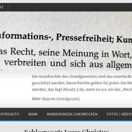
KT
Die Grundrechte des Grundgesetzes sind das unantastba
geschützt werden. Diese Rechte gelten für jeden. Die Mei
werden, das legt Absatz 2 da, wenn es u.a. um das „Rech
Mehr dazu im
Grundgesetz
.
EKTROAUTO
BAHN
WANDERUNGEN ZUM BROCKEN
FOTOS / VIDEO
Schlagwort:
Jesus Christus