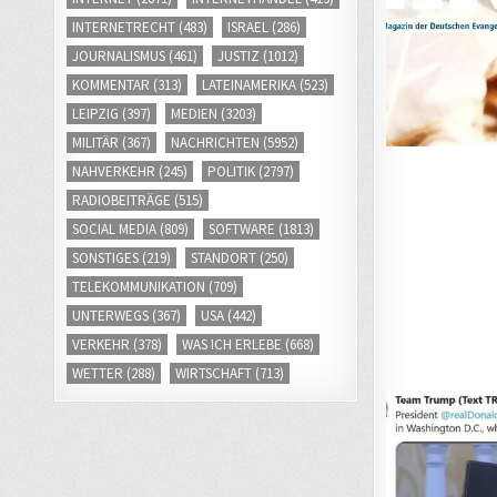
INTERNETRECHT
(483)
ISRAEL
(286)
JOURNALISMUS
(461)
JUSTIZ
(1012)
KOMMENTAR
(313)
LATEINAMERIKA
(523)
LEIPZIG
(397)
MEDIEN
(3203)
MILITÄR
(367)
NACHRICHTEN
(5952)
NAHVERKEHR
(245)
POLITIK
(2797)
RADIOBEITRÄGE
(515)
SOCIAL MEDIA
(809)
SOFTWARE
(1813)
SONSTIGES
(219)
STANDORT
(250)
TELEKOMMUNIKATION
(709)
UNTERWEGS
(367)
USA
(442)
VERKEHR
(378)
WAS ICH ERLEBE
(668)
WETTER
(288)
WIRTSCHAFT
(713)