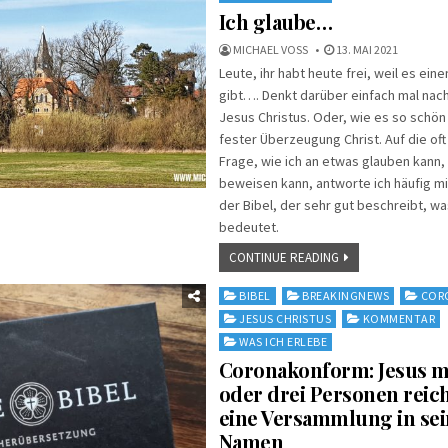
Ich glaube…
MICHAEL VOSS
13. MAI 2021
Leute, ihr habt heute frei, weil es ei
gibt…. Denkt darüber einfach mal nach
Jesus Christus. Oder, wie es so schön h
fester Überzeugung Christ. Auf die of
Frage, wie ich an etwas glauben kann, 
beweisen kann, antworte ich häufig mi
der Bibel, der sehr gut beschreibt, w
bedeutet.
CONTINUE READING
Posted
BIBEL
BREAKINGNEWS
COR
in
JESUS CHRISTUS
KOMMENTAR
WAS ICH ERLEBE
Coronakonform: Jesus me
oder drei Personen reic
eine Versammlung in se
Namen