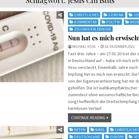
Posted
CHRISTLICHES
CORONA
JE
in
KOMMENTAR
POLITIK
WISS
ZEUGNIS/ERLEBNISSE
Nun hat es mich erwisch
MICHAEL VOSS
18. DEZEMBER 2022
Fast drei Jahre – am 27.01.20 trat der 
in Deutschland auf – habe ich mich er
Virus versteckt. Eineinhalb Jahre nach
Impfung hat es mich nun erwischt. Die 
von der Eigenverantwortung hat mir d
geholfen. Die ist wahlkampftaktischer
zumindest ohne wissenschaftliche Be
sorgt hoffentlich die Dreifachimpfung 
harmlosen Verlauf.
CONTINUE READING
Posted
BETEN
BIBEL
CHRISTLICHE
in
DEUTSCHLAND
EUROPA
JE