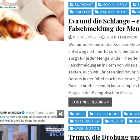
SNAPCHAT
SOCIAL MEDIA
T
TWITTER
WAS ICH ERLEBE
W
Eva und die Schlange – e
Falschmeldung der Men
MICHAEL VOSS
15. SEPTEMBER 2020
Wer aufmerksam in den Sozialen Net
unterwegs ist, merkt sofort: Die Cor
sorgt für jeder Menge wilder Theorien
Falschmeldungen in Form von Videos, 
Texten. Auch wir Christen sind davor n
Bereits in der Bibel taucht die erste „
Dazu schrieb ich einen kurzen Impuls 
Magazin der Evangelischen Allianz.
CONTINUE READING
Posted
BIBEL
CHRISTLICHES
JUSTI
in
NACHRICHTEN
POLITIK
US
WASHINGTON
Trump, die Drohung und