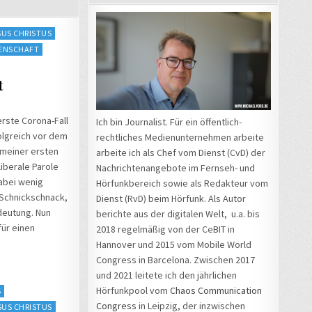
SUS CHRISTUS
ENSCHAFT
t
erste Corona-Fall
Ich bin Journalist. Für ein öffentlich-
folgreich vor dem
rechtliches Medienunternehmen arbeite
 meiner ersten
arbeite ich als Chef vom Dienst (CvD) der
liberale Parole
Nachrichtenangebote im Fernseh- und
abei wenig
Hörfunkbereich sowie als Redakteur vom
 Schnickschnack,
Dienst (RvD) beim Hörfunk. Als Autor
deutung. Nun
berichte aus der digitalen Welt, u.a. bis
für einen
2018 regelmäßig von der CeBIT in
Hannover und 2015 vom Mobile World
Congress in Barcelona. Zwischen 2017
und 2021 leitete ich den jährlichen
Hörfunkpool vom
Chaos Communication
S
Congress
in Leipzig, der inzwischen
SUS CHRISTUS