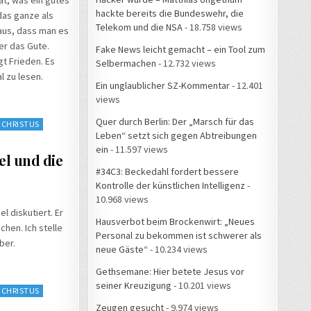
hackte bereits die Bundeswehr, die
das ganze als
Telekom und die NSA
- 18.758 views
raus, dass man es
er das Gute.
Fake News leicht gemacht – ein Tool zum
t Frieden. Es
Selbermachen
- 12.732 views
l zu lesen.
Ein unglaublicher SZ-Kommentar
- 12.401
views
Quer durch Berlin: Der „Marsch für das
 CHRISTUS
Leben“ setzt sich gegen Abtreibungen
ein
- 11.597 views
el und die
#34C3: Beckedahl fordert bessere
Kontrolle der künstlichen Intelligenz
-
10.968 views
l diskutiert. Er
Hausverbot beim Brockenwirt: „Neues
chen. Ich stelle
Personal zu bekommen ist schwerer als
ber.
neue Gäste“
- 10.234 views
Gethsemane: Hier betete Jesus vor
seiner Kreuzigung
- 10.201 views
 CHRISTUS
Zeugen gesucht
- 9.974 views