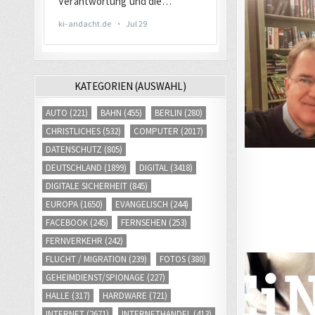
KATEGORIEN (AUSWAHL)
AUTO
(221)
BAHN
(455)
BERLIN
(280)
CHRISTLICHES
(532)
COMPUTER
(2017)
DATENSCHUTZ
(805)
DEUTSCHLAND
(1899)
DIGITAL
(3418)
DIGITALE SICHERHEIT
(845)
EUROPA
(1650)
EVANGELISCH
(244)
FACEBOOK
(245)
FERNSEHEN
(253)
FERNVERKEHR
(242)
FLUCHT / MIGRATION
(239)
FOTOS
(380)
GEHEIMDIENST/SPIONAGE
(227)
HALLE
(317)
HARDWARE
(721)
INTERNET
(2671)
INTERNETHANDEL
(413)