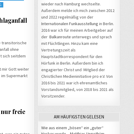
wieder nach Hamburg wechselte.
G
Außerdem melde ich mich zwischen 2012
und 2022 regelmäßig von der
hlaganfall
Internationalen Funkausstellung
in Berlin.
2016 war ich für meinen Arbeitgeber auf
der
Balkanroute
unterwegs und sprach
 transitorische
mit Flüchtlingen. Hinzu kam eine
anfall ohne
Vertretungszeit als
t sich seitdem
Hauptstadtkorrespondent für den
Hörfunk in Berlin. Außerdem bin ich
ft mir Gott weiter
engagierter Christ und Mitglied der
n im Supermarkt
Christlichen Medieninitiative pro e.V. Von
2016 bis 2021 war ich ehrenamtliches
Vorstandsmitglied, von 2018 bis 2021 als
Vorsitzender.
nur freie
AM HÄUFIGSTEN GELESEN
Wie aus einem „bösen“ ein „guter“
Hacker wurde – Matthias Ungethüm
at, was ein gutes