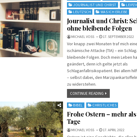
JOURNALIST UND CHRIST
LEIPZI
LEUTZSCH
WAS ICH ERLEBE
Journalist und Christ: Sc
ohne bleibende Folgen
MICHAEL VOSS
17. SEPTEMBER 2022
Vor knapp zwei Monaten traf mich eine
ischämische Attacke (TIA) – ein Schlag
bleibende Folgen. Doch mein Leben ha
geändert, denn ich gelte jetzt als
Schlaganfallrisikopatient. Bei allem hil
– selbst dabei, den Marzipankartoffel
zu widerstehen.
CONTINUE READING
Posted
BIBEL
CHRISTLICHES
in
Frohe Ostern – mehr als 
Tage
MICHAEL VOSS
17. APRIL 2022
Ostern ist eine Geschichte, die alles h