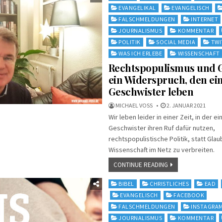
in
EVANGELIKAL
EVANGELISCH
FALSCHMELDUNGEN
INTERNET
JOURNALISMUS
KOMMENTAR
POLITIK
SOCIAL MEDIA
TWI
WAS ICH ERLEBE
WISSENSCHAFT
Rechtspopulismus und G
ein Widerspruch, den ei
Geschwister leben
MICHAEL VOSS
2. JANUAR 2021
Wir leben leider in einer Zeit, in der ei
Geschwister ihren Ruf dafür nutzen,
rechtspopulistische Politik, statt Gla
Wissenschaft im Netz zu verbreiten.
CONTINUE READING
Posted
BIBEL
CHRISTLICHES
EAD
in
EVANGELISCH
FACEBOOK
FALSCHMELDUNGEN
INSTAGRA
JOURNALISMUS
KOMMENTAR