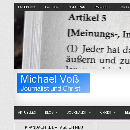
FACEBOOK
TWITTER
INSTAGRAM
RSS-FEED
KONTA
Michael Voß
Journalist und Christ
AKTUELLES
BLOG
JOURNALIST
CHRIST
EL
KI-ANDACHT.DE – TÄGLICH NEU