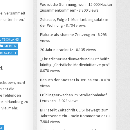
Wie ist die Stimmung, wenn 15.000 Hacker
zusammenkommen?
- 8.800 views
rei versammelt
Zuhause, Folge 1: Mein Lieblingsplatz in
n unter ihnen.“
der Wohnung
- 8.704 views
Plakate als stumme Zeitzeugen
- 8.298
UTSCHLAND
views
MEDIEN
20 Jahre Israelnetz
- 8.135 views
IRTSCHAFT
„Christlicher Medienverbund KEP“ heißt
künftig „Christliche Medieninitiative pro“
-
et
8.078 views
Besuch der Knesset in Jerusalem
- 8.078
Lockdown, nicht
views
nicht die
Frühlingserwachen im Straßenbahnhof
ie fehlenden
Leutzsch
- 8.028 views
ie in Hamburg zu
 viel.mehr.
BFP stellt Zeitschrift GEISTbewegt! zum
Jahresende ein – mein Kommentar dazu
-
7.984 views
AL