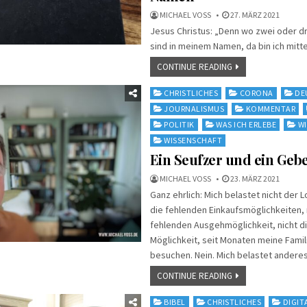
MICHAEL VOSS
27. MÄRZ 2021
Jesus Christus: „Denn wo zwei oder d
sind in meinem Namen, da bin ich mitte
CONTINUE READING
Posted
CHRISTLICHES
CORONA
DE
in
JOURNALISMUS
KOMMENTAR
POLITIK
WAS ICH ERLEBE
W
WISSENSCHAFT
Ein Seufzer und ein Geb
MICHAEL VOSS
23. MÄRZ 2021
Ganz ehrlich: Mich belastet nicht der 
die fehlenden Einkaufsmöglichkeiten, 
fehlenden Ausgehmöglichkeit, nicht d
Möglichkeit, seit Monaten meine Famil
besuchen. Nein. Mich belastet anderes
CONTINUE READING
Posted
BIBEL
CHRISTLICHES
DIGIT