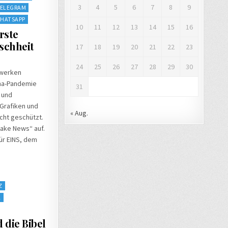
3
4
5
6
7
8
9
ELEGRAM
HATSAPP
10
11
12
13
14
15
16
rste
schheit
17
18
19
20
21
22
23
24
25
26
27
28
29
30
zwerken
ona-Pandemie
31
 und
Grafiken und
« Aug.
icht geschützt.
Fake News“ auf.
für EINS, dem
Z
A
 die Bibel