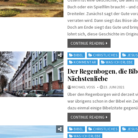
Buch oder ein Spielfilm braucht – und 
Dreiteiler. Zunächst sagt der Gute vo
verraten wird. Dann siegt das Böse üb
Doch am Ende siegt das Gute und bring
lohnt sich, diese Geschichte im Origina
CONTINUE READING
Posted
BIBEL
CHRISTLICHES
JESUS
in
KOMMENTAR
WAS ICH ERLEBE
Der Regenbogen, die Bib
Nächstenliebe
MICHAEL VOSS
23. JUNI 2021
Über den Regenborgen wird derzeit vie
war übrigens schon in der Bibel ein Zei
dazu einmal einige Bibelzitate gegenü
CONTINUE READING
Posted
BIBEL
CHRISTLICHES
JESUS
in
WAS ICH ERLEBE