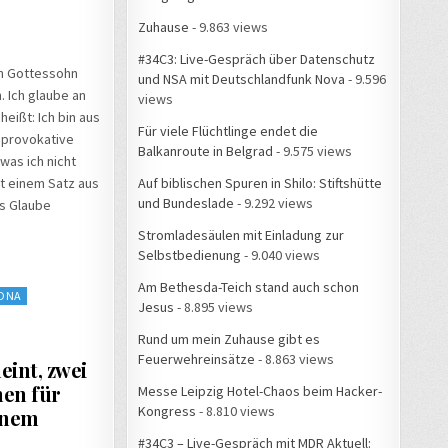
Zuhause
- 9.863 views
#34C3: Live-Gespräch über Datenschutz
nen Gottessohn
und NSA mit Deutschlandfunk Nova
- 9.596
. Ich glaube an
views
eißt: Ich bin aus
Für viele Flüchtlinge endet die
t provokative
Balkanroute in Belgrad
- 9.575 views
was ich nicht
Auf biblischen Spuren in Shilo: Stiftshütte
t einem Satz aus
und Bundeslade
- 9.292 views
as Glaube
Stromladesäulen mit Einladung zur
Selbstbedienung
- 9.040 views
Am Bethesda-Teich stand auch schon
ONA
Jesus
- 8.895 views
Rund um mein Zuhause gibt es
Feuerwehreinsätze
- 8.863 views
int, zwei
hen für
Messe Leipzig Hotel-Chaos beim Hacker-
Kongress
- 8.810 views
inem
#34C3 – Live-Gespräch mit MDR Aktuell: