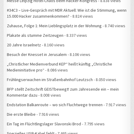
Messe Leipzig Hotel-Chaos beim Hacker-Kongress
- 8.838 views
#34C3 – Live-Gespräch mit MDR Aktuell: Wie ist die Stimmung, wenn
15.000 Hacker zusammenkommen?
- 8.824 views
Zuhause, Folge 1: Mein Lieblingsplatz in der Wohnung
- 8.740 views
Plakate als stumme Zeitzeugen
- 8.337 views
20 Jahre Israelnetz
- 8.160 views
Besuch der Knesset in Jerusalem
- 8.106 views
„Christlicher Medienverbund KEP“ heißt künftig „Christliche
Medieninitiative pro“
- 8.086 views
Frühlingserwachen im Straßenbahnhof Leutzsch
- 8.050 views
BFP stellt Zeitschrift GEISTbewegt! zum Jahresende ein – mein
Kommentar dazu
- 8.008 views
Endstation Balkanroute – wo sich Fluchtwege trennen
- 7.917 views
Die erste Bleibe
- 7.916 views
Ein Tag im Flüchtlingslager Slavonski Brod
- 7.795 views
Spezielles USB-Kabel fehlt
- 7.465 views