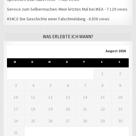
Service zum Selbermachen: Mein letztes Mal bei IKEA
- 7.129 views
#34C3: Die Geschichte einer Falschmeldung
- 6.858 views
WAS ERLEBTE ICH WANN?
August 2026
M
D
M
D
F
S
S
1
2
3
4
5
6
7
8
9
10
11
12
13
14
15
16
17
18
19
20
21
22
23
24
25
26
27
28
29
30
31