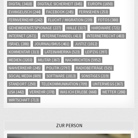
DIGITAL
(3418)
DIGITALE SICHERHEIT
(845)
EUROPA
(1650)
EVANGELISCH
(244)
FACEBOOK
(245)
FERNSEHEN
(253)
FERNVERKEHR
(242)
FLUCHT / MIGRATION
(239)
FOTOS
(380)
GEHEIMDIENST/SPIONAGE
(227)
HALLE
(317)
HARDWARE
(721)
INTERNET
(2671)
INTERNETHANDEL
(413)
INTERNETRECHT
(483)
ISRAEL
(286)
JOURNALISMUS
(461)
JUSTIZ
(1012)
KOMMENTAR
(313)
LATEINAMERIKA
(523)
LEIPZIG
(397)
MEDIEN
(3203)
MILITÄR
(367)
NACHRICHTEN
(5952)
NAHVERKEHR
(245)
POLITIK
(2797)
RADIOBEITRÄGE
(515)
SOCIAL MEDIA
(809)
SOFTWARE
(1813)
SONSTIGES
(219)
STANDORT
(250)
TELEKOMMUNIKATION
(709)
UNTERWEGS
(367)
USA
(442)
VERKEHR
(378)
WAS ICH ERLEBE
(668)
WETTER
(288)
WIRTSCHAFT
(713)
ZUR PERSON