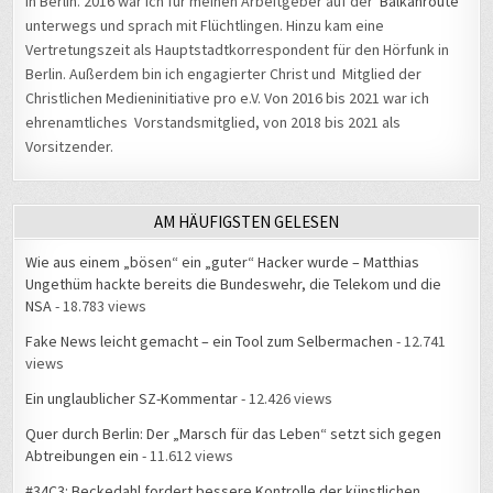
in Berlin. 2016 war ich für meinen Arbeitgeber auf der
Balkanroute
unterwegs und sprach mit Flüchtlingen. Hinzu kam eine
Vertretungszeit als Hauptstadtkorrespondent für den Hörfunk in
Berlin. Außerdem bin ich engagierter Christ und Mitglied der
Christlichen Medieninitiative pro e.V. Von 2016 bis 2021 war ich
ehrenamtliches Vorstandsmitglied, von 2018 bis 2021 als
Vorsitzender.
AM HÄUFIGSTEN GELESEN
Wie aus einem „bösen“ ein „guter“ Hacker wurde – Matthias
Ungethüm hackte bereits die Bundeswehr, die Telekom und die
NSA
- 18.783 views
Fake News leicht gemacht – ein Tool zum Selbermachen
- 12.741
views
Ein unglaublicher SZ-Kommentar
- 12.426 views
Quer durch Berlin: Der „Marsch für das Leben“ setzt sich gegen
Abtreibungen ein
- 11.612 views
#34C3: Beckedahl fordert bessere Kontrolle der künstlichen