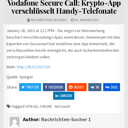
Vodafone Secure Call: Krypto-App
verschlüsselt Handy-Telefonate
NACHRICHTEN-SUCHER 1
28. JANUAR 2015
January 28, 2015 at 12:17PM – Die Angst vor Überwachung
beschert Verschlüsselungs-Apps einen Boom. Gemeinsam mit den
Experten von Secusmart hat Vodafone eine App entwickelt, die
verschlüsselten Anrufe ermöglicht, die auch Sicherheitsbehörden
verborgen bleiben sollen.
Mehr:
http://ift.tt/15SCTz0
Quelle: Spiegel
Share:
TWITTER
FACEBOOK
REDDIT
VK
DIGG
LINKEDIN
Tagged
SPIEGEL ONLINE - Netzwelt
Author:
Nachrichten-Sucher 1