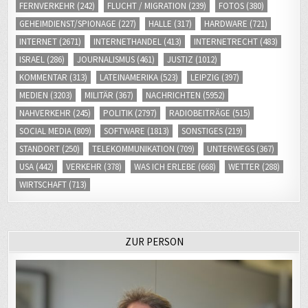
GEHEIMDIENST/SPIONAGE
(227)
HALLE
(317)
HARDWARE
(721)
INTERNET
(2671)
INTERNETHANDEL
(413)
INTERNETRECHT
(483)
ISRAEL
(286)
JOURNALISMUS
(461)
JUSTIZ
(1012)
KOMMENTAR
(313)
LATEINAMERIKA
(523)
LEIPZIG
(397)
MEDIEN
(3203)
MILITÄR
(367)
NACHRICHTEN
(5952)
NAHVERKEHR
(245)
POLITIK
(2797)
RADIOBEITRÄGE
(515)
SOCIAL MEDIA
(809)
SOFTWARE
(1813)
SONSTIGES
(219)
STANDORT
(250)
TELEKOMMUNIKATION
(709)
UNTERWEGS
(367)
USA
(442)
VERKEHR
(378)
WAS ICH ERLEBE
(668)
WETTER
(288)
WIRTSCHAFT
(713)
ZUR PERSON