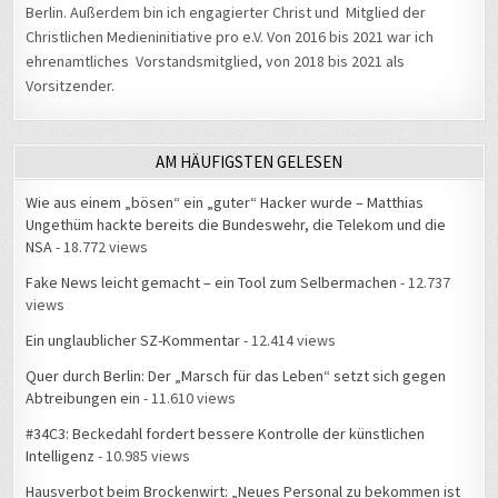
Christlichen Medieninitiative pro e.V. Von 2016 bis 2021 war ich
ehrenamtliches Vorstandsmitglied, von 2018 bis 2021 als
Vorsitzender.
AM HÄUFIGSTEN GELESEN
Wie aus einem „bösen“ ein „guter“ Hacker wurde – Matthias
Ungethüm hackte bereits die Bundeswehr, die Telekom und die
NSA
- 18.772 views
Fake News leicht gemacht – ein Tool zum Selbermachen
- 12.737
views
Ein unglaublicher SZ-Kommentar
- 12.414 views
Quer durch Berlin: Der „Marsch für das Leben“ setzt sich gegen
Abtreibungen ein
- 11.610 views
#34C3: Beckedahl fordert bessere Kontrolle der künstlichen
Intelligenz
- 10.985 views
Hausverbot beim Brockenwirt: „Neues Personal zu bekommen ist
schwerer als neue Gäste“
- 10.267 views