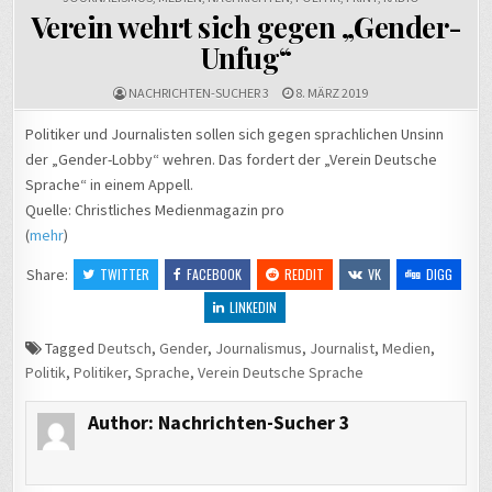
Verein wehrt sich gegen „Gender-
Unfug“
NACHRICHTEN-SUCHER 3
8. MÄRZ 2019
Politiker und Journalisten sollen sich gegen sprachlichen Unsinn
der „Gender-Lobby“ wehren. Das fordert der „Verein Deutsche
Sprache“ in einem Appell.
Quelle: Christliches Medienmagazin pro
(
mehr
)
Share:
TWITTER
FACEBOOK
REDDIT
VK
DIGG
LINKEDIN
Tagged
Deutsch
,
Gender
,
Journalismus
,
Journalist
,
Medien
,
Politik
,
Politiker
,
Sprache
,
Verein Deutsche Sprache
Author:
Nachrichten-Sucher 3