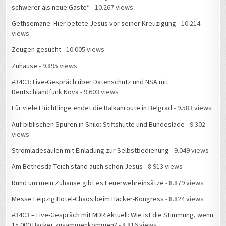
Gethsemane: Hier betete Jesus vor seiner Kreuzigung
- 10.214
views
Zeugen gesucht
- 10.005 views
Zuhause
- 9.895 views
#34C3: Live-Gespräch über Datenschutz und NSA mit
Deutschlandfunk Nova
- 9.603 views
Für viele Flüchtlinge endet die Balkanroute in Belgrad
- 9.583 views
Auf biblischen Spuren in Shilo: Stiftshütte und Bundeslade
- 9.302
views
Stromladesäulen mit Einladung zur Selbstbedienung
- 9.049 views
Am Bethesda-Teich stand auch schon Jesus
- 8.913 views
Rund um mein Zuhause gibt es Feuerwehreinsätze
- 8.879 views
Messe Leipzig Hotel-Chaos beim Hacker-Kongress
- 8.824 views
#34C3 – Live-Gespräch mit MDR Aktuell: Wie ist die Stimmung, wenn
15.000 Hacker zusammenkommen?
- 8.816 views