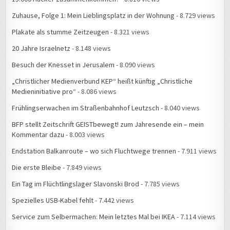
Zuhause, Folge 1: Mein Lieblingsplatz in der Wohnung
- 8.729 views
Plakate als stumme Zeitzeugen
- 8.321 views
20 Jahre Israelnetz
- 8.148 views
Besuch der Knesset in Jerusalem
- 8.090 views
„Christlicher Medienverbund KEP“ heißt künftig „Christliche
Medieninitiative pro“
- 8.086 views
Frühlingserwachen im Straßenbahnhof Leutzsch
- 8.040 views
BFP stellt Zeitschrift GEISTbewegt! zum Jahresende ein – mein
Kommentar dazu
- 8.003 views
Endstation Balkanroute – wo sich Fluchtwege trennen
- 7.911 views
Die erste Bleibe
- 7.849 views
Ein Tag im Flüchtlingslager Slavonski Brod
- 7.785 views
Spezielles USB-Kabel fehlt
- 7.442 views
Service zum Selbermachen: Mein letztes Mal bei IKEA
- 7.114 views
#34C3: Die Geschichte einer Falschmeldung
- 6.852 views