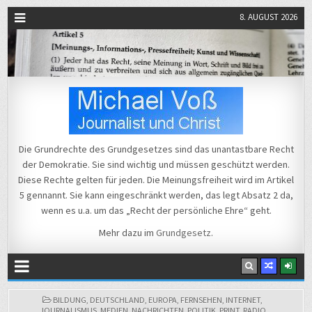
8. AUGUST 2026
Michael Voß
Journalist und Christ
Die Grundrechte des Grundgesetzes sind das unantastbare Recht
der Demokratie. Sie sind wichtig und müssen geschützt werden.
Diese Rechte gelten für jeden. Die Meinungsfreiheit wird im Artikel
5 gennannt. Sie kann eingeschränkt werden, das legt Absatz 2 da,
wenn es u.a. um das „Recht der persönliche Ehre“ geht.
Mehr dazu im
Grundgesetz
.
POSTED
BILDUNG
,
DEUTSCHLAND
,
EUROPA
,
FERNSEHEN
,
INTERNET
,
IN
JOURNALISMUS
,
MEDIEN
,
NACHRICHTEN
,
POLITIK
,
PRINT
,
RADIO