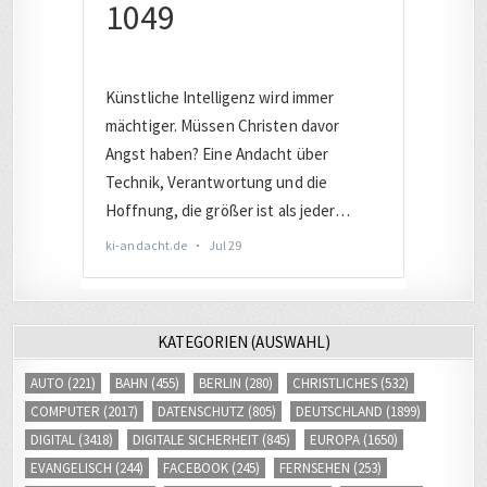
KATEGORIEN (AUSWAHL)
AUTO
(221)
BAHN
(455)
BERLIN
(280)
CHRISTLICHES
(532)
COMPUTER
(2017)
DATENSCHUTZ
(805)
DEUTSCHLAND
(1899)
DIGITAL
(3418)
DIGITALE SICHERHEIT
(845)
EUROPA
(1650)
EVANGELISCH
(244)
FACEBOOK
(245)
FERNSEHEN
(253)
FERNVERKEHR
(242)
FLUCHT / MIGRATION
(239)
FOTOS
(380)