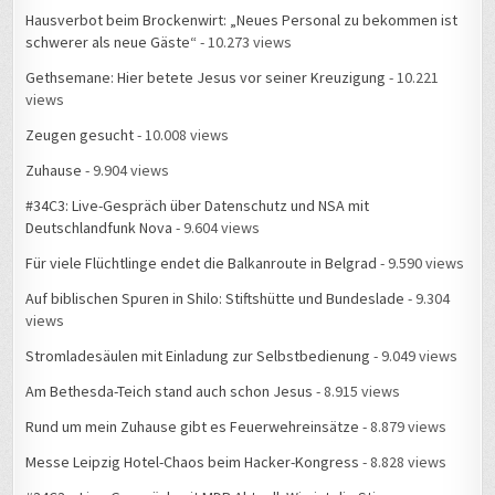
schwerer als neue Gäste“
- 10.273 views
Gethsemane: Hier betete Jesus vor seiner Kreuzigung
- 10.221
views
Zeugen gesucht
- 10.008 views
Zuhause
- 9.904 views
#34C3: Live-Gespräch über Datenschutz und NSA mit
Deutschlandfunk Nova
- 9.604 views
Für viele Flüchtlinge endet die Balkanroute in Belgrad
- 9.590 views
Auf biblischen Spuren in Shilo: Stiftshütte und Bundeslade
- 9.304
views
Stromladesäulen mit Einladung zur Selbstbedienung
- 9.049 views
Am Bethesda-Teich stand auch schon Jesus
- 8.915 views
Rund um mein Zuhause gibt es Feuerwehreinsätze
- 8.879 views
Messe Leipzig Hotel-Chaos beim Hacker-Kongress
- 8.828 views
#34C3 – Live-Gespräch mit MDR Aktuell: Wie ist die Stimmung, wenn