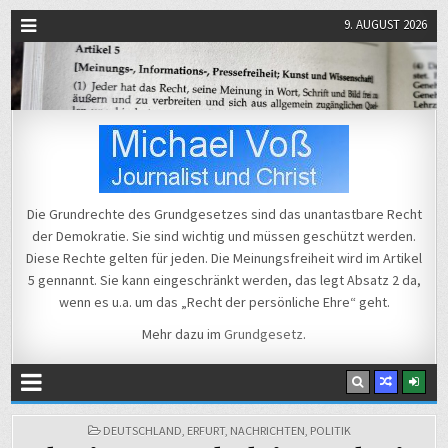
9. AUGUST 2026
Michael Voß
Journalist und Christ
Die Grundrechte des Grundgesetzes sind das unantastbare Recht
der Demokratie. Sie sind wichtig und müssen geschützt werden.
Diese Rechte gelten für jeden. Die Meinungsfreiheit wird im Artikel
5 gennannt. Sie kann eingeschränkt werden, das legt Absatz 2 da,
wenn es u.a. um das „Recht der persönliche Ehre“ geht.
Mehr dazu im
Grundgesetz
.
POSTED
DEUTSCHLAND
,
ERFURT
,
NACHRICHTEN
,
POLITIK
IN