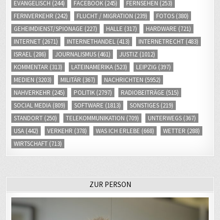
FERNVERKEHR
(242)
FLUCHT / MIGRATION
(239)
FOTOS
(380)
GEHEIMDIENST/SPIONAGE
(227)
HALLE
(317)
HARDWARE
(721)
INTERNET
(2671)
INTERNETHANDEL
(413)
INTERNETRECHT
(483)
ISRAEL
(286)
JOURNALISMUS
(461)
JUSTIZ
(1012)
KOMMENTAR
(313)
LATEINAMERIKA
(523)
LEIPZIG
(397)
MEDIEN
(3203)
MILITÄR
(367)
NACHRICHTEN
(5952)
NAHVERKEHR
(245)
POLITIK
(2797)
RADIOBEITRÄGE
(515)
SOCIAL MEDIA
(809)
SOFTWARE
(1813)
SONSTIGES
(219)
STANDORT
(250)
TELEKOMMUNIKATION
(709)
UNTERWEGS
(367)
USA
(442)
VERKEHR
(378)
WAS ICH ERLEBE
(668)
WETTER
(288)
WIRTSCHAFT
(713)
ZUR PERSON