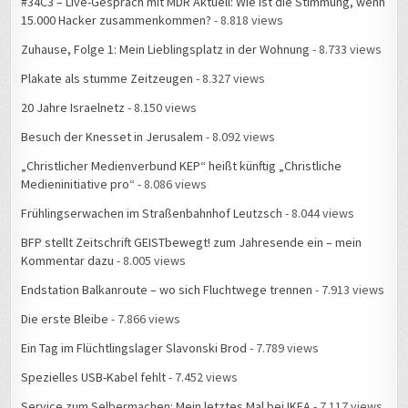
15.000 Hacker zusammenkommen?
- 8.818 views
Zuhause, Folge 1: Mein Lieblingsplatz in der Wohnung
- 8.733 views
Plakate als stumme Zeitzeugen
- 8.327 views
20 Jahre Israelnetz
- 8.150 views
Besuch der Knesset in Jerusalem
- 8.092 views
„Christlicher Medienverbund KEP“ heißt künftig „Christliche
Medieninitiative pro“
- 8.086 views
Frühlingserwachen im Straßenbahnhof Leutzsch
- 8.044 views
BFP stellt Zeitschrift GEISTbewegt! zum Jahresende ein – mein
Kommentar dazu
- 8.005 views
Endstation Balkanroute – wo sich Fluchtwege trennen
- 7.913 views
Die erste Bleibe
- 7.866 views
Ein Tag im Flüchtlingslager Slavonski Brod
- 7.789 views
Spezielles USB-Kabel fehlt
- 7.452 views
Service zum Selbermachen: Mein letztes Mal bei IKEA
- 7.117 views