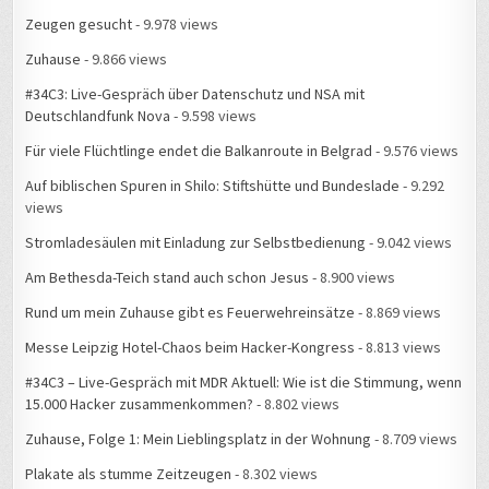
Zeugen gesucht
- 9.978 views
Zuhause
- 9.866 views
#34C3: Live-Gespräch über Datenschutz und NSA mit
Deutschlandfunk Nova
- 9.598 views
Für viele Flüchtlinge endet die Balkanroute in Belgrad
- 9.576 views
Auf biblischen Spuren in Shilo: Stiftshütte und Bundeslade
- 9.292
views
Stromladesäulen mit Einladung zur Selbstbedienung
- 9.042 views
Am Bethesda-Teich stand auch schon Jesus
- 8.900 views
Rund um mein Zuhause gibt es Feuerwehreinsätze
- 8.869 views
Messe Leipzig Hotel-Chaos beim Hacker-Kongress
- 8.813 views
#34C3 – Live-Gespräch mit MDR Aktuell: Wie ist die Stimmung, wenn
15.000 Hacker zusammenkommen?
- 8.802 views
Zuhause, Folge 1: Mein Lieblingsplatz in der Wohnung
- 8.709 views
Plakate als stumme Zeitzeugen
- 8.302 views