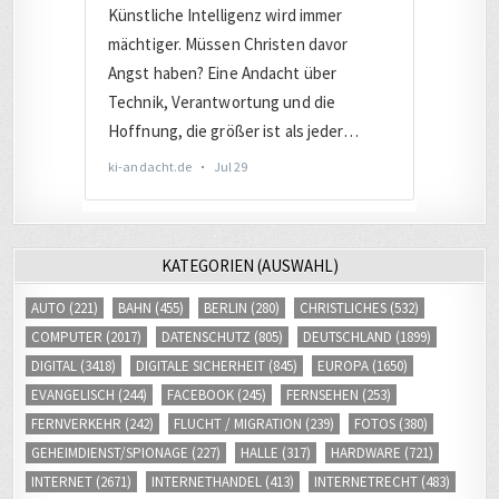
KATEGORIEN (AUSWAHL)
AUTO
(221)
BAHN
(455)
BERLIN
(280)
CHRISTLICHES
(532)
COMPUTER
(2017)
DATENSCHUTZ
(805)
DEUTSCHLAND
(1899)
DIGITAL
(3418)
DIGITALE SICHERHEIT
(845)
EUROPA
(1650)
EVANGELISCH
(244)
FACEBOOK
(245)
FERNSEHEN
(253)
FERNVERKEHR
(242)
FLUCHT / MIGRATION
(239)
FOTOS
(380)
GEHEIMDIENST/SPIONAGE
(227)
HALLE
(317)
HARDWARE
(721)
INTERNET
(2671)
INTERNETHANDEL
(413)
INTERNETRECHT
(483)