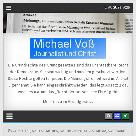
6. AUGUST 2026
Michael Voß
Journalist und Christ
Die Grundrechte des Grundgesetzes sind das unantastbare Recht
der Demokratie. Sie sind wichtig und müssen geschützt werden.
Diese Rechte gelten für jeden. Die Meinungsfreiheit wird im Artikel
5 gennannt. Sie kann eingeschränkt werden, das legt Absatz 2 da,
wenn es u.a. um das „Recht der persönliche Ehre“ geht.
Mehr dazu im
Grundgesetz
.
POSTED
COMPUTER
,
DIGITAL
,
MEDIEN
,
NACHRICHTEN
,
SOCIAL MEDIA
,
SOFTWARE
IN