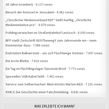
20 Jahre Israelnetz
- 8.137 views
Besuch der Knesset in Jerusalem
- 8.082 views
„Christlicher Medienverbund KEP“ heißt künftig „Christliche
Medieninitiative pro“
- 8.079 views
Frühlingserwachen im Straßenbahnhof Leutzsch
- 8.030 views
BFP stellt Zeitschrift GEISTbewegt! zum Jahresende ein – mein
Kommentar dazu
- 7.988 views
Endstation Balkanroute – wo sich Fluchtwege trennen
- 7.897 views
Die erste Bleibe
- 7.818 views
Ein Tag im Flüchtlingslager Slavonski Brod
- 7.773 views
Spezielles USB-Kabel fehlt
- 7.402 views
Service zum Selbermachen: Mein letztes Mal bei IKEA
- 7.101 views
#34C3: Die Geschichte einer Falschmeldung
- 6.841 views
WAS ERLEBTE ICH WANN?