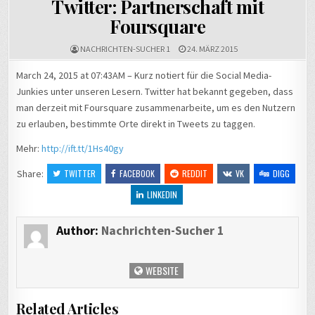
Twitter: Partnerschaft mit
Foursquare
NACHRICHTEN-SUCHER 1
24. MÄRZ 2015
March 24, 2015 at 07:43AM – Kurz notiert für die Social Media-
Junkies unter unseren Lesern. Twitter hat bekannt gegeben, dass
man derzeit mit Foursquare zusammenarbeite, um es den Nutzern
zu erlauben, bestimmte Orte direkt in Tweets zu taggen.
Mehr:
http://ift.tt/1Hs40gy
Share:
TWITTER
FACEBOOK
REDDIT
VK
DIGG
LINKEDIN
Author:
Nachrichten-Sucher 1
WEBSITE
Related Articles