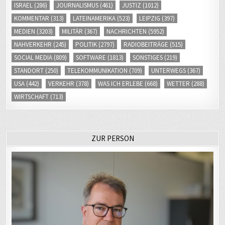
ISRAEL
(286)
JOURNALISMUS
(461)
JUSTIZ
(1012)
KOMMENTAR
(313)
LATEINAMERIKA
(523)
LEIPZIG
(397)
MEDIEN
(3203)
MILITÄR
(367)
NACHRICHTEN
(5952)
NAHVERKEHR
(245)
POLITIK
(2797)
RADIOBEITRÄGE
(515)
SOCIAL MEDIA
(809)
SOFTWARE
(1813)
SONSTIGES
(219)
STANDORT
(250)
TELEKOMMUNIKATION
(709)
UNTERWEGS
(367)
USA
(442)
VERKEHR
(378)
WAS ICH ERLEBE
(668)
WETTER
(288)
WIRTSCHAFT
(713)
ZUR PERSON