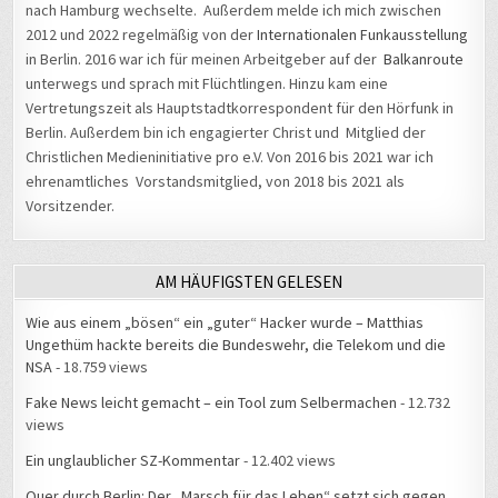
2012 und 2022 regelmäßig von der
Internationalen Funkausstellung
in Berlin. 2016 war ich für meinen Arbeitgeber auf der
Balkanroute
unterwegs und sprach mit Flüchtlingen. Hinzu kam eine
Vertretungszeit als Hauptstadtkorrespondent für den Hörfunk in
Berlin. Außerdem bin ich engagierter Christ und Mitglied der
Christlichen Medieninitiative pro e.V. Von 2016 bis 2021 war ich
ehrenamtliches Vorstandsmitglied, von 2018 bis 2021 als
Vorsitzender.
AM HÄUFIGSTEN GELESEN
Wie aus einem „bösen“ ein „guter“ Hacker wurde – Matthias
Ungethüm hackte bereits die Bundeswehr, die Telekom und die
NSA
- 18.759 views
Fake News leicht gemacht – ein Tool zum Selbermachen
- 12.732
views
Ein unglaublicher SZ-Kommentar
- 12.402 views
Quer durch Berlin: Der „Marsch für das Leben“ setzt sich gegen
Abtreibungen ein
- 11.598 views