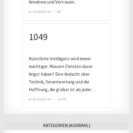
KATEGORIEN (AUSWAHL)
AUTO
(221)
BAHN
(455)
BERLIN
(280)
CHRISTLICHES
(532)