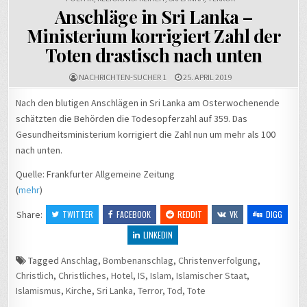
Anschläge in Sri Lanka –
Ministerium korrigiert Zahl der
Toten drastisch nach unten
NACHRICHTEN-SUCHER 1
25. APRIL 2019
Nach den blutigen Anschlägen in Sri Lanka am Osterwochenende
schätzten die Behörden die Todesopferzahl auf 359. Das
Gesundheitsministerium korrigiert die Zahl nun um mehr als 100
nach unten.
Quelle: Frankfurter Allgemeine Zeitung
(
mehr
)
Share:
TWITTER
FACEBOOK
REDDIT
VK
DIGG
LINKEDIN
Tagged
Anschlag
,
Bombenanschlag
,
Christenverfolgung
,
Christlich
,
Christliches
,
Hotel
,
IS
,
Islam
,
Islamischer Staat
,
Islamismus
,
Kirche
,
Sri Lanka
,
Terror
,
Tod
,
Tote