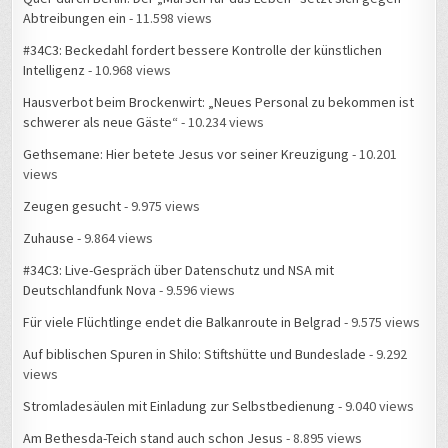
#34C3: Beckedahl fordert bessere Kontrolle der künstlichen
Intelligenz
- 10.968 views
Hausverbot beim Brockenwirt: „Neues Personal zu bekommen ist
schwerer als neue Gäste“
- 10.234 views
Gethsemane: Hier betete Jesus vor seiner Kreuzigung
- 10.201
views
Zeugen gesucht
- 9.975 views
Zuhause
- 9.864 views
#34C3: Live-Gespräch über Datenschutz und NSA mit
Deutschlandfunk Nova
- 9.596 views
Für viele Flüchtlinge endet die Balkanroute in Belgrad
- 9.575 views
Auf biblischen Spuren in Shilo: Stiftshütte und Bundeslade
- 9.292
views
Stromladesäulen mit Einladung zur Selbstbedienung
- 9.040 views
Am Bethesda-Teich stand auch schon Jesus
- 8.895 views