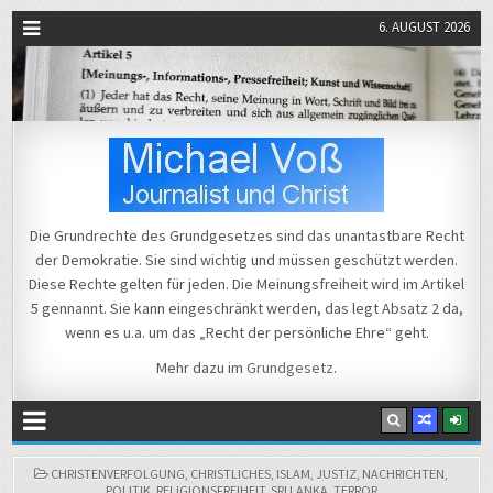
6. AUGUST 2026
Michael Voß
Journalist und Christ
Die Grundrechte des Grundgesetzes sind das unantastbare Recht
der Demokratie. Sie sind wichtig und müssen geschützt werden.
Diese Rechte gelten für jeden. Die Meinungsfreiheit wird im Artikel
5 gennannt. Sie kann eingeschränkt werden, das legt Absatz 2 da,
wenn es u.a. um das „Recht der persönliche Ehre“ geht.
Mehr dazu im
Grundgesetz
.
POSTED
CHRISTENVERFOLGUNG
,
CHRISTLICHES
,
ISLAM
,
JUSTIZ
,
NACHRICHTEN
,
IN
POLITIK
,
RELIGIONSFREIHEIT
,
SRI LANKA
,
TERROR