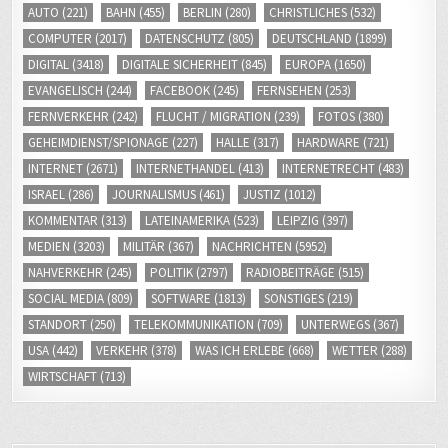
COMPUTER
(2017)
DATENSCHUTZ
(805)
DEUTSCHLAND
(1899)
DIGITAL
(3418)
DIGITALE SICHERHEIT
(845)
EUROPA
(1650)
EVANGELISCH
(244)
FACEBOOK
(245)
FERNSEHEN
(253)
FERNVERKEHR
(242)
FLUCHT / MIGRATION
(239)
FOTOS
(380)
GEHEIMDIENST/SPIONAGE
(227)
HALLE
(317)
HARDWARE
(721)
INTERNET
(2671)
INTERNETHANDEL
(413)
INTERNETRECHT
(483)
ISRAEL
(286)
JOURNALISMUS
(461)
JUSTIZ
(1012)
KOMMENTAR
(313)
LATEINAMERIKA
(523)
LEIPZIG
(397)
MEDIEN
(3203)
MILITÄR
(367)
NACHRICHTEN
(5952)
NAHVERKEHR
(245)
POLITIK
(2797)
RADIOBEITRÄGE
(515)
SOCIAL MEDIA
(809)
SOFTWARE
(1813)
SONSTIGES
(219)
STANDORT
(250)
TELEKOMMUNIKATION
(709)
UNTERWEGS
(367)
USA
(442)
VERKEHR
(378)
WAS ICH ERLEBE
(668)
WETTER
(288)
WIRTSCHAFT
(713)
ZUR PERSON