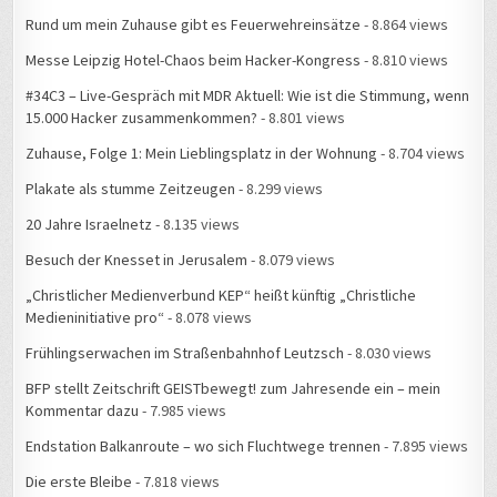
Rund um mein Zuhause gibt es Feuerwehreinsätze
- 8.864 views
Messe Leipzig Hotel-Chaos beim Hacker-Kongress
- 8.810 views
#34C3 – Live-Gespräch mit MDR Aktuell: Wie ist die Stimmung, wenn
15.000 Hacker zusammenkommen?
- 8.801 views
Zuhause, Folge 1: Mein Lieblingsplatz in der Wohnung
- 8.704 views
Plakate als stumme Zeitzeugen
- 8.299 views
20 Jahre Israelnetz
- 8.135 views
Besuch der Knesset in Jerusalem
- 8.079 views
„Christlicher Medienverbund KEP“ heißt künftig „Christliche
Medieninitiative pro“
- 8.078 views
Frühlingserwachen im Straßenbahnhof Leutzsch
- 8.030 views
BFP stellt Zeitschrift GEISTbewegt! zum Jahresende ein – mein
Kommentar dazu
- 7.985 views
Endstation Balkanroute – wo sich Fluchtwege trennen
- 7.895 views
Die erste Bleibe
- 7.818 views
Ein Tag im Flüchtlingslager Slavonski Brod
- 7.771 views