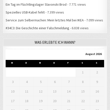
Spezielles USB-Kabel fehlt
- 7.399 views
Service zum Selbermachen: Mein letztes Mal bei IKEA
- 7.099 views
#34C3: Die Geschichte einer Falschmeldung
- 6.838 views
WAS ERLEBTE ICH WANN?
August 2026
M
D
M
D
F
S
S
1
2
3
4
5
6
7
8
9
10
11
12
13
14
15
16
17
18
19
20
21
22
23
24
25
26
27
28
29
30