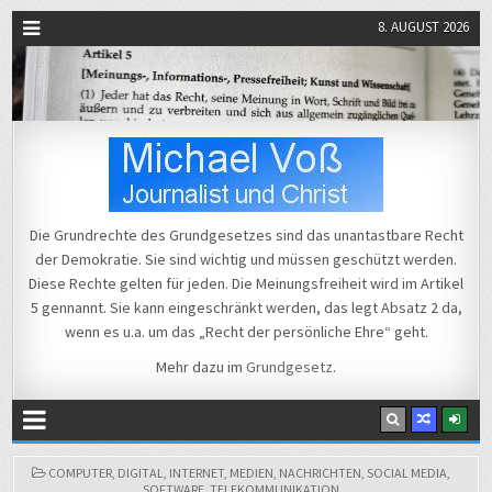
8. AUGUST 2026
Michael Voß
Journalist und Christ
Die Grundrechte des Grundgesetzes sind das unantastbare Recht
der Demokratie. Sie sind wichtig und müssen geschützt werden.
Diese Rechte gelten für jeden. Die Meinungsfreiheit wird im Artikel
5 gennannt. Sie kann eingeschränkt werden, das legt Absatz 2 da,
wenn es u.a. um das „Recht der persönliche Ehre“ geht.
Mehr dazu im
Grundgesetz
.
POSTED
COMPUTER
,
DIGITAL
,
INTERNET
,
MEDIEN
,
NACHRICHTEN
,
SOCIAL MEDIA
,
IN
SOFTWARE
,
TELEKOMMUNIKATION