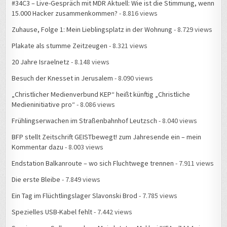
Plakate als stumme Zeitzeugen
- 8.321 views
20 Jahre Israelnetz
- 8.148 views
Besuch der Knesset in Jerusalem
- 8.090 views
„Christlicher Medienverbund KEP“ heißt künftig „Christliche
Medieninitiative pro“
- 8.086 views
Frühlingserwachen im Straßenbahnhof Leutzsch
- 8.040 views
BFP stellt Zeitschrift GEISTbewegt! zum Jahresende ein – mein
Kommentar dazu
- 8.003 views
Endstation Balkanroute – wo sich Fluchtwege trennen
- 7.911 views
Die erste Bleibe
- 7.849 views
Ein Tag im Flüchtlingslager Slavonski Brod
- 7.785 views
Spezielles USB-Kabel fehlt
- 7.442 views
Service zum Selbermachen: Mein letztes Mal bei IKEA
- 7.114 views
#34C3: Die Geschichte einer Falschmeldung
- 6.852 views