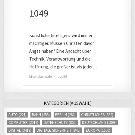
KATEGORIEN (AUSWAHL)
AUTO
(221)
BAHN
(455)
BERLIN
(280)
CHRISTLICHES
(532)
COMPUTER
(2017)
DATENSCHUTZ
(805)
DEUTSCHLAND
(1899)
DIGITAL
(3418)
DIGITALE SICHERHEIT
(845)
EUROPA
(1650)
EVANGELISCH
(244)
FACEBOOK
(245)
FERNSEHEN
(253)
FERNVERKEHR
(242)
FLUCHT / MIGRATION
(239)
FOTOS
(380)
GEHEIMDIENST/SPIONAGE
(227)
HALLE
(317)
HARDWARE
(721)