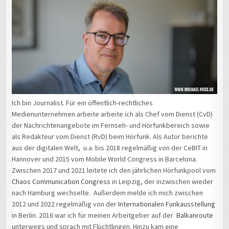
Ich bin Journalist. Für ein öffentlich-rechtliches
Medienunternehmen arbeite arbeite ich als Chef vom Dienst (CvD)
der Nachrichtenangebote im Fernseh- und Hörfunkbereich sowie
als Redakteur vom Dienst (RvD) beim Hörfunk. Als Autor berichte
aus der digitalen Welt, u.a. bis 2018 regelmäßig von der CeBIT in
Hannover und 2015 vom Mobile World Congress in Barcelona.
Zwischen 2017 und 2021 leitete ich den jährlichen Hörfunkpool vom
Chaos Communication Congress
in Leipzig, der inzwischen wieder
nach Hamburg wechselte. Außerdem melde ich mich zwischen
2012 und 2022 regelmäßig von der
Internationalen Funkausstellung
in Berlin. 2016 war ich für meinen Arbeitgeber auf der
Balkanroute
unterwegs und sprach mit Flüchtlingen. Hinzu kam eine
Vertretungszeit als Hauptstadtkorrespondent für den Hörfunk in
Berlin. Außerdem bin ich engagierter Christ und Mitglied der
Christlichen Medieninitiative pro e.V. Von 2016 bis 2021 war ich