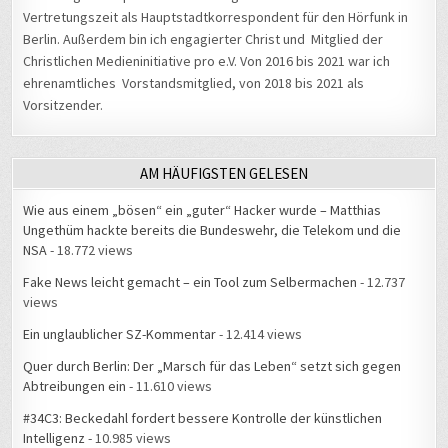
ehrenamtliches Vorstandsmitglied, von 2018 bis 2021 als
Vorsitzender.
AM HÄUFIGSTEN GELESEN
Wie aus einem „bösen“ ein „guter“ Hacker wurde – Matthias
Ungethüm hackte bereits die Bundeswehr, die Telekom und die
NSA
- 18.772 views
Fake News leicht gemacht – ein Tool zum Selbermachen
- 12.737
views
Ein unglaublicher SZ-Kommentar
- 12.414 views
Quer durch Berlin: Der „Marsch für das Leben“ setzt sich gegen
Abtreibungen ein
- 11.610 views
#34C3: Beckedahl fordert bessere Kontrolle der künstlichen
Intelligenz
- 10.985 views
Hausverbot beim Brockenwirt: „Neues Personal zu bekommen ist
schwerer als neue Gäste“
- 10.267 views