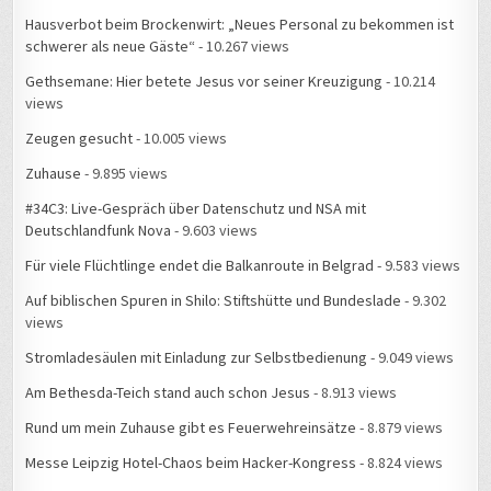
Gethsemane: Hier betete Jesus vor seiner Kreuzigung
- 10.214
views
Zeugen gesucht
- 10.005 views
Zuhause
- 9.895 views
#34C3: Live-Gespräch über Datenschutz und NSA mit
Deutschlandfunk Nova
- 9.603 views
Für viele Flüchtlinge endet die Balkanroute in Belgrad
- 9.583 views
Auf biblischen Spuren in Shilo: Stiftshütte und Bundeslade
- 9.302
views
Stromladesäulen mit Einladung zur Selbstbedienung
- 9.049 views
Am Bethesda-Teich stand auch schon Jesus
- 8.913 views
Rund um mein Zuhause gibt es Feuerwehreinsätze
- 8.879 views
Messe Leipzig Hotel-Chaos beim Hacker-Kongress
- 8.824 views
#34C3 – Live-Gespräch mit MDR Aktuell: Wie ist die Stimmung, wenn
15.000 Hacker zusammenkommen?
- 8.816 views
Zuhause, Folge 1: Mein Lieblingsplatz in der Wohnung
- 8.729 views