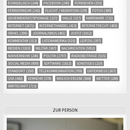
INTERNET
(2671)
INTERNETHANDEL
(413)
INTERNETRECHT
(483)
ISRAEL
(286)
JOURNALISMUS
(461)
JUSTIZ
(1012)
KOMMENTAR
(313)
LATEINAMERIKA
(523)
LEIPZIG
(397)
MEDIEN
(3203)
MILITÄR
(367)
NACHRICHTEN
(5952)
NAHVERKEHR
(245)
POLITIK
(2797)
RADIOBEITRÄGE
(515)
SOCIAL MEDIA
(809)
SOFTWARE
(1813)
SONSTIGES
(219)
STANDORT
(250)
TELEKOMMUNIKATION
(709)
UNTERWEGS
(367)
USA
(442)
VERKEHR
(378)
WAS ICH ERLEBE
(668)
WETTER
(288)
WIRTSCHAFT
(713)
ZUR PERSON