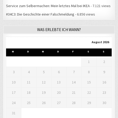
Service zum Selbermachen: Mein letztes Mal bei IKEA
- 7.121 views
#34C3: Die Geschichte einer Falschmeldung
- 6.856 views
WAS ERLEBTE ICH WANN?
August 2026
M
D
M
D
F
S
S
1
2
3
4
5
6
7
8
9
10
11
12
13
14
15
16
17
18
19
20
21
22
23
24
25
26
27
28
29
30
31