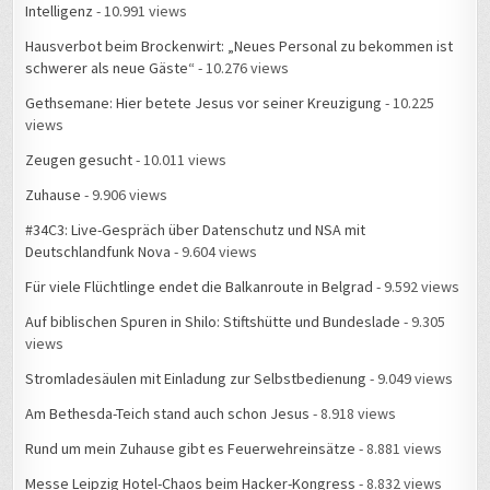
Intelligenz
- 10.991 views
Hausverbot beim Brockenwirt: „Neues Personal zu bekommen ist
schwerer als neue Gäste“
- 10.276 views
Gethsemane: Hier betete Jesus vor seiner Kreuzigung
- 10.225
views
Zeugen gesucht
- 10.011 views
Zuhause
- 9.906 views
#34C3: Live-Gespräch über Datenschutz und NSA mit
Deutschlandfunk Nova
- 9.604 views
Für viele Flüchtlinge endet die Balkanroute in Belgrad
- 9.592 views
Auf biblischen Spuren in Shilo: Stiftshütte und Bundeslade
- 9.305
views
Stromladesäulen mit Einladung zur Selbstbedienung
- 9.049 views
Am Bethesda-Teich stand auch schon Jesus
- 8.918 views
Rund um mein Zuhause gibt es Feuerwehreinsätze
- 8.881 views
Messe Leipzig Hotel-Chaos beim Hacker-Kongress
- 8.832 views