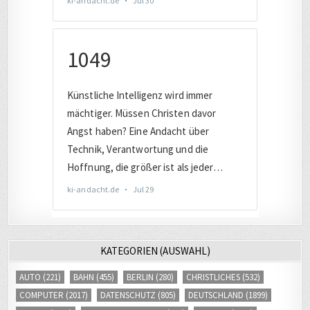
KATEGORIEN (AUSWAHL)
AUTO
(221)
BAHN
(455)
BERLIN
(280)
CHRISTLICHES
(532)
COMPUTER
(2017)
DATENSCHUTZ
(805)
DEUTSCHLAND
(1899)