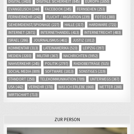
DIGITAL
(3418)
DIGITALE SICHERHEIT
(845)
EUROPA
(1650)
EVANGELISCH
(244)
FACEBOOK
(245)
FERNSEHEN
(253)
FERNVERKEHR
(242)
FLUCHT / MIGRATION
(239)
FOTOS
(380)
GEHEIMDIENST/SPIONAGE
(227)
HALLE
(317)
HARDWARE
(721)
INTERNET
(2671)
INTERNETHANDEL
(413)
INTERNETRECHT
(483)
ISRAEL
(286)
JOURNALISMUS
(461)
JUSTIZ
(1012)
KOMMENTAR
(313)
LATEINAMERIKA
(523)
LEIPZIG
(397)
MEDIEN
(3203)
MILITÄR
(367)
NACHRICHTEN
(5952)
NAHVERKEHR
(245)
POLITIK
(2797)
RADIOBEITRÄGE
(515)
SOCIAL MEDIA
(809)
SOFTWARE
(1813)
SONSTIGES
(219)
STANDORT
(250)
TELEKOMMUNIKATION
(709)
UNTERWEGS
(367)
USA
(442)
VERKEHR
(378)
WAS ICH ERLEBE
(668)
WETTER
(288)
WIRTSCHAFT
(713)
ZUR PERSON