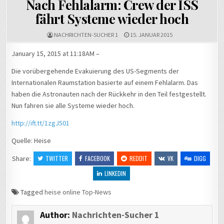
Nach Fehlalarm: Crew der ISS
fährt Systeme wieder hoch
NACHRICHTEN-SUCHER 1
15. JANUAR 2015
January 15, 2015 at 11:18AM –
Die vorübergehende Evakuierung des US-Segments der
Internationalen Raumstation basierte auf einem Fehlalarm. Das
haben die Astronauten nach der Rückkehr in den Teil festgestellt.
Nun fahren sie alle Systeme wieder hoch.
http://ift.tt/1zgJ501
Quelle: Heise
Share:
TWITTER
FACEBOOK
REDDIT
VK
DIGG
LINKEDIN
Tagged
heise online Top-News
Author:
Nachrichten-Sucher 1