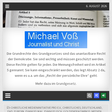
6. AUGUST 2026
Michael Voß
Journalist und Christ
Die Grundrechte des Grundgesetzes sind das unantastbare Recht
der Demokratie. Sie sind wichtig und müssen geschützt werden.
Diese Rechte gelten für jeden. Die Meinungsfreiheit wird im Artikel
5 gennannt. Sie kann eingeschränkt werden, das legt Absatz 2 da,
wenn es u.a. um das „Recht der persönliche Ehre“ geht.
Mehr dazu im
Grundgesetz
.
POSTED
CHRISTLICHE MEDIENINITIATIVE PRO E.V.
,
CHRISTLICHES
,
DEUTSCHLAND
,
IN
EAD
,
EUROPA
,
EVANGELIKAL
,
EVANGELISCH
,
GOLDENER KOMPASS
,
MEDIEN
,