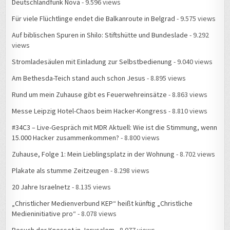
Deutschlandfunk Nova
- 9.596 views
Für viele Flüchtlinge endet die Balkanroute in Belgrad
- 9.575 views
Auf biblischen Spuren in Shilo: Stiftshütte und Bundeslade
- 9.292
views
Stromladesäulen mit Einladung zur Selbstbedienung
- 9.040 views
Am Bethesda-Teich stand auch schon Jesus
- 8.895 views
Rund um mein Zuhause gibt es Feuerwehreinsätze
- 8.863 views
Messe Leipzig Hotel-Chaos beim Hacker-Kongress
- 8.810 views
#34C3 – Live-Gespräch mit MDR Aktuell: Wie ist die Stimmung, wenn
15.000 Hacker zusammenkommen?
- 8.800 views
Zuhause, Folge 1: Mein Lieblingsplatz in der Wohnung
- 8.702 views
Plakate als stumme Zeitzeugen
- 8.298 views
20 Jahre Israelnetz
- 8.135 views
„Christlicher Medienverbund KEP“ heißt künftig „Christliche
Medieninitiative pro“
- 8.078 views
Besuch der Knesset in Jerusalem
- 8.077 views