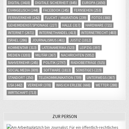
DIGITAL
(3418)
DIGITALE SICHERHEIT
(845)
EUROPA
(1650)
EVANGELISCH
(244)
FACEBOOK
(245)
FERNSEHEN
(253)
FERNVERKEHR
(242)
FLUCHT / MIGRATION
(239)
FOTOS
(380)
GEHEIMDIENST/SPIONAGE
(227)
HALLE
(317)
HARDWARE
(721)
INTERNET
(2671)
INTERNETHANDEL
(413)
INTERNETRECHT
(483)
ISRAEL
(286)
JOURNALISMUS
(461)
JUSTIZ
(1012)
KOMMENTAR
(313)
LATEINAMERIKA
(523)
LEIPZIG
(397)
MEDIEN
(3203)
MILITÄR
(367)
NACHRICHTEN
(5952)
NAHVERKEHR
(245)
POLITIK
(2797)
RADIOBEITRÄGE
(515)
SOCIAL MEDIA
(809)
SOFTWARE
(1813)
SONSTIGES
(219)
STANDORT
(250)
TELEKOMMUNIKATION
(709)
UNTERWEGS
(367)
USA
(442)
VERKEHR
(378)
WAS ICH ERLEBE
(668)
WETTER
(288)
WIRTSCHAFT
(713)
ZUR PERSON
Ich bin Journalist. Für ein öffentlich-rechtliches