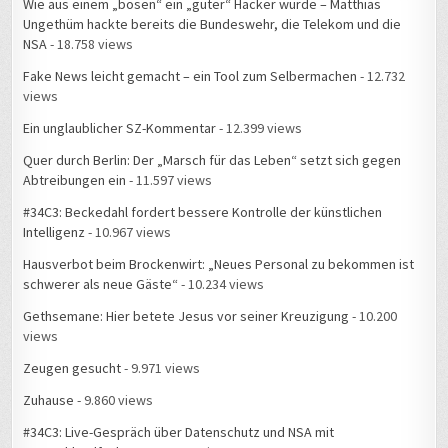
Wie aus einem „bösen“ ein „guter“ Hacker wurde – Matthias
Ungethüm hackte bereits die Bundeswehr, die Telekom und die
NSA
- 18.758 views
Fake News leicht gemacht – ein Tool zum Selbermachen
- 12.732
views
Ein unglaublicher SZ-Kommentar
- 12.399 views
Quer durch Berlin: Der „Marsch für das Leben“ setzt sich gegen
Abtreibungen ein
- 11.597 views
#34C3: Beckedahl fordert bessere Kontrolle der künstlichen
Intelligenz
- 10.967 views
Hausverbot beim Brockenwirt: „Neues Personal zu bekommen ist
schwerer als neue Gäste“
- 10.234 views
Gethsemane: Hier betete Jesus vor seiner Kreuzigung
- 10.200
views
Zeugen gesucht
- 9.971 views
Zuhause
- 9.860 views
#34C3: Live-Gespräch über Datenschutz und NSA mit