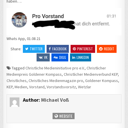
haben….
Whats App, 01.08.21
Share:
TWITTER
FACEBOOK
PINTEREST
REDDIT
VK
DIGG
LINKEDIN
Tagged
Christliche Medieninitiative pro e.V.
,
Christlicher
Medienpreis Goldener Kompass
,
Christlicher Medienverbund KEP
,
Christliches
,
Christliches Medienmagazin pro
,
Goldener Kompass
,
KEP
,
Medien
,
Vorstand
,
Vorstandsvorsitz
,
Wetzlar
Author:
Michael Voß
WEBSITE