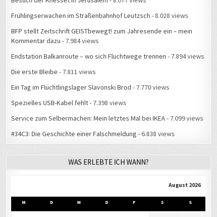
Frühlingserwachen im Straßenbahnhof Leutzsch
- 8.028 views
BFP stellt Zeitschrift GEISTbewegt! zum Jahresende ein – mein
Kommentar dazu
- 7.984 views
Endstation Balkanroute – wo sich Fluchtwege trennen
- 7.894 views
Die erste Bleibe
- 7.811 views
Ein Tag im Flüchtlingslager Slavonski Brod
- 7.770 views
Spezielles USB-Kabel fehlt
- 7.398 views
Service zum Selbermachen: Mein letztes Mal bei IKEA
- 7.099 views
#34C3: Die Geschichte einer Falschmeldung
- 6.838 views
WAS ERLEBTE ICH WANN?
August 2026
M
D
M
D
F
S
S