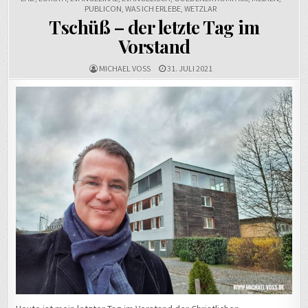
PUBLICON
,
WAS ICH ERLEBE
,
WETZLAR
Tschüß – der letzte Tag im
Vorstand
MICHAEL VOSS
31. JULI 2021