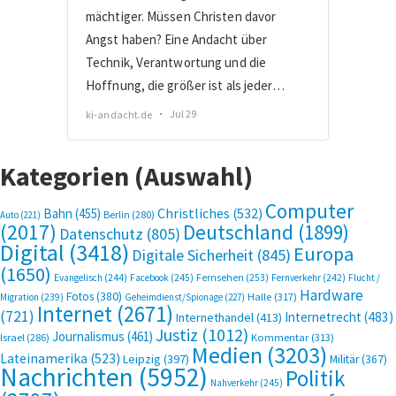
Kategorien (Auswahl)
Computer
Bahn
(455)
Christliches
(532)
Berlin
(280)
Auto
(221)
(2017)
Deutschland
(1899)
Datenschutz
(805)
Digital
(3418)
Europa
Digitale Sicherheit
(845)
(1650)
Evangelisch
(244)
Facebook
(245)
Fernsehen
(253)
Fernverkehr
(242)
Flucht /
Hardware
Fotos
(380)
Halle
(317)
Migration
(239)
Geheimdienst/Spionage
(227)
Internet
(2671)
(721)
Internetrecht
(483)
Internethandel
(413)
Justiz
(1012)
Journalismus
(461)
Kommentar
(313)
Israel
(286)
Medien
(3203)
Lateinamerika
(523)
Leipzig
(397)
Militär
(367)
Nachrichten
(5952)
Politik
Nahverkehr
(245)