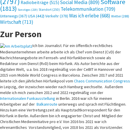
(2797)
Software
Social Media
(809)
Radiobeiträge
(515)
(1813)
Telekommunikation
(709)
Standort
(250)
Sonstiges
(219)
Was ich erlebe
(668)
USA
(442)
Verkehr
(378)
Unterwegs
(367)
Wetter
(288)
Wirtschaft
(713)
Zur Person
Ich bin Journalist. Für ein öffentlich-rechtliches
Medienunternehmen arbeite arbeite ich als Chef vom Dienst (CvD) der
Nachrichtenangebote im Fernseh- und Hörfunkbereich sowie als
Redakteur vom Dienst (RvD) beim Hörfunk. Als Autor berichte aus der
digitalen Welt, u.a. bis 2018 regelmäßig von der CeBIT in Hannover und
2015 vom Mobile World Congress in Barcelona. Zwischen 2017 und 2021
leitete ich den jährlichen Hörfunkpool vom
Chaos Communication Congress
in Leipzig, der inzwischen wieder nach Hamburg wechselte. Außerdem
melde ich mich zwischen 2012 und 2022 regelmäßig von der
Internationalen Funkausstellung
in Berlin. 2016 war ich für meinen
Arbeitgeber auf der
Balkanroute
unterwegs und sprach mit Flüchtlingen.
Hinzu kam eine Vertretungszeit als Hauptstadtkorrespondent für den
Hörfunk in Berlin. Außerdem bin ich engagierter Christ und Mitglied der
Christlichen Medieninitiative pro e.V. Von 2016 bis 2021 war ich
ehrenamtliches Vorstandsmitglied, von 2018 bis 2021 als Vorsitzender.