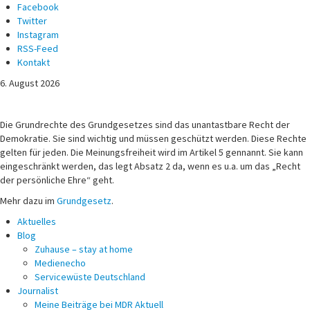
Facebook
Twitter
Instagram
RSS-Feed
Kontakt
6. August 2026
Michael Voß
Journalist und Christ
Die Grundrechte des Grundgesetzes sind das unantastbare Recht der
Demokratie. Sie sind wichtig und müssen geschützt werden. Diese Rechte
gelten für jeden. Die Meinungsfreiheit wird im Artikel 5 gennannt. Sie kann
eingeschränkt werden, das legt Absatz 2 da, wenn es u.a. um das „Recht
der persönliche Ehre“ geht.
Mehr dazu im
Grundgesetz
.
Aktuelles
Blog
Zuhause – stay at home
Medienecho
Servicewüste Deutschland
Journalist
Meine Beiträge bei MDR Aktuell