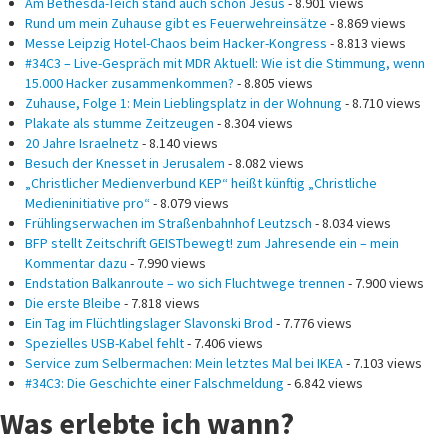
Am Bethesda-Teich stand auch schon Jesus
- 8.901 views
Rund um mein Zuhause gibt es Feuerwehreinsätze
- 8.869 views
Messe Leipzig Hotel-Chaos beim Hacker-Kongress
- 8.813 views
#34C3 – Live-Gespräch mit MDR Aktuell: Wie ist die Stimmung, wenn
15.000 Hacker zusammenkommen?
- 8.805 views
Zuhause, Folge 1: Mein Lieblingsplatz in der Wohnung
- 8.710 views
Plakate als stumme Zeitzeugen
- 8.304 views
20 Jahre Israelnetz
- 8.140 views
Besuch der Knesset in Jerusalem
- 8.082 views
„Christlicher Medienverbund KEP“ heißt künftig „Christliche
Medieninitiative pro“
- 8.079 views
Frühlingserwachen im Straßenbahnhof Leutzsch
- 8.034 views
BFP stellt Zeitschrift GEISTbewegt! zum Jahresende ein – mein
Kommentar dazu
- 7.990 views
Endstation Balkanroute – wo sich Fluchtwege trennen
- 7.900 views
Die erste Bleibe
- 7.818 views
Ein Tag im Flüchtlingslager Slavonski Brod
- 7.776 views
Spezielles USB-Kabel fehlt
- 7.406 views
Service zum Selbermachen: Mein letztes Mal bei IKEA
- 7.103 views
#34C3: Die Geschichte einer Falschmeldung
- 6.842 views
Was erlebte ich wann?