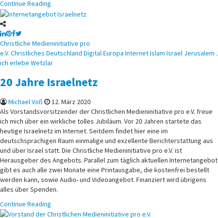
Continue Reading
Posted
Christliche Medieninitiative pro
in
e.V.
Christliches
Deutschland
Digital
Europa
Internet
Islam
Israel
Jerusalem
ich erlebe
Wetzlar
20 Jahre Israelnetz
Michael Voß
12. März 2020
Als Vorstandsvorsitzender der Christlichen Medieninitiative pro e.V. freue
ich mich über ein wirkliche tolles Jubiläum. Vor 20 Jahren startete das
heutige Israelnetz im Internet. Seitdem findet hier eine im
deutschsprachigen Raum einmalige und exzellente Berichterstattung aus
und über Israel statt. Die Christliche Medieninitiative pro e.V. ist
Herausgeber des Angebots. Parallel zum täglich aktuellen Internetangebot
gibt es auch alle zwei Monate eine Printausgabe, die kostenfrei bestellt
werden kann, sowie Audio- und Videoangebot. Finanziert wird übrigens
alles über Spenden.
Continue Reading