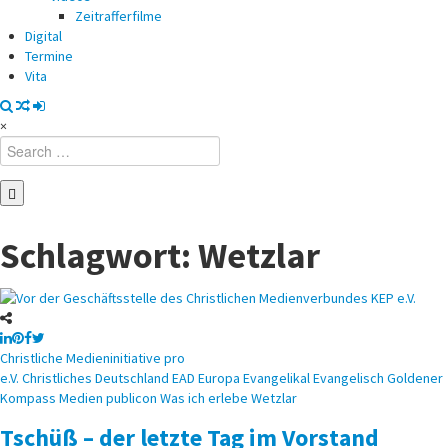
Zeitrafferfilme
Digital
Termine
Vita
×
Search
for:
Schlagwort:
Wetzlar
Posted
Christliche Medieninitiative pro
in
e.V.
Christliches
Deutschland
EAD
Europa
Evangelikal
Evangelisch
Goldener
Kompass
Medien
publicon
Was ich erlebe
Wetzlar
Tschüß – der letzte Tag im Vorstand