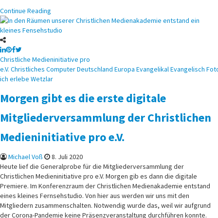
Continue Reading
Posted
Christliche Medieninitiative pro
in
e.V.
Christliches
Computer
Deutschland
Europa
Evangelikal
Evangelisch
Fot
ich erlebe
Wetzlar
Morgen gibt es die erste digitale
Mitgliederversammlung der Christlichen
Medieninitiative pro e.V.
Michael Voß
8. Juli 2020
Heute lief die Generalprobe für die Mitgliederversammlung der
Christlichen Medieninitiative pro e.V. Morgen gib es dann die digitale
Premiere. Im Konferenzraum der Christlichen Medienakademie entstand
eines kleines Fernsehstudio. Von hier aus werden wir uns mit den
Mitgliedern zusammenschalten. Notwendig wurde das, weil wir aufgrund
der Corona-Pandemie keine Präsenzveranstaltung durchführen konnte.