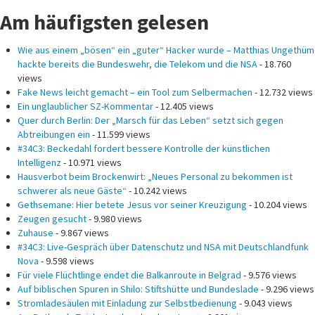
Am häufigsten gelesen
Wie aus einem „bösen“ ein „guter“ Hacker wurde – Matthias Ungethüm
hackte bereits die Bundeswehr, die Telekom und die NSA
- 18.760
views
Fake News leicht gemacht – ein Tool zum Selbermachen
- 12.732 views
Ein unglaublicher SZ-Kommentar
- 12.405 views
Quer durch Berlin: Der „Marsch für das Leben“ setzt sich gegen
Abtreibungen ein
- 11.599 views
#34C3: Beckedahl fordert bessere Kontrolle der künstlichen
Intelligenz
- 10.971 views
Hausverbot beim Brockenwirt: „Neues Personal zu bekommen ist
schwerer als neue Gäste“
- 10.242 views
Gethsemane: Hier betete Jesus vor seiner Kreuzigung
- 10.204 views
Zeugen gesucht
- 9.980 views
Zuhause
- 9.867 views
#34C3: Live-Gespräch über Datenschutz und NSA mit Deutschlandfunk
Nova
- 9.598 views
Für viele Flüchtlinge endet die Balkanroute in Belgrad
- 9.576 views
Auf biblischen Spuren in Shilo: Stiftshütte und Bundeslade
- 9.296 views
Stromladesäulen mit Einladung zur Selbstbedienung
- 9.043 views