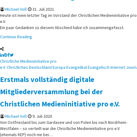
Michael Voß
31. Juli 2021
Heute ist mein letzter Tag im Vorstand der Christlichen Medieninitiative pro
e.V.
Ein paar Gedanken zu diesem Abschied habe ich zusammengefasst.
Continue Reading
Posted
Christliche Medieninitiative pro
in
e.V.
Christliches
Deutschland
Europa
Evangelikal
Evangelisch
Internet
Journ
Erstmals vollständig digitale
Mitgliederversammlung bei der
Christlichen Medieninitiative pro e.V.
Michael Voß
9. Juli 2020
Von Ostfriesland bis zum Gardasee und von Polen bis nach Nordrhein-
Westfalen – so verteilt war die Christliche Medieninitiative pro e.V.
(ehemals KEP) noch nie bei…