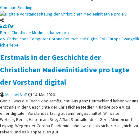
Continue Reading
Posted
Berlin
Christliche Medieninitiative pro
in
e.V.
Christliches
Computer
Corona
Deutschland
Digital
EAD
Europa
Evangelik
ich erlebe
Erstmals in der Geschichte der
Christlichen Medieninitiative pro tagte
der Vorstand digital
Michael Voß
14. Mai 2020
Genial, was die Technik so ermöglicht. Aus ganz Deutschland haben wir uns
erstmals in der Geschichte der Christlichen Medieninitiative pro e.V. zu
einer digitalen Vorstandssitzung zusammengeschaltet. Wir saßen in
Wetzlar, Berlin, Haltern am See, Aßlar, Stadtallendorf, Gera, Minden und
Leipzig. Wegen der Corona-Pandemie sahen wir es als sicherer an, nicht zu
reisen. Und es klappte alles gut.