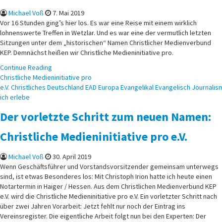
Michael Voß
7. Mai 2019
Vor 16 Stunden ging’s hier los. Es war eine Reise mit einem wirklich
lohnenswerte Treffen in Wetzlar. Und es war eine der vermutlich letzten
Sitzungen unter dem „historischen“ Namen Christlicher Medienverbund
KEP. Demnächst heißen wir Christliche Medieninitiative pro.
Continue Reading
Posted
Christliche Medieninitiative pro
in
e.V.
Christliches
Deutschland
EAD
Europa
Evangelikal
Evangelisch
Journalis
ich erlebe
Der vorletzte Schritt zum neuen Namen:
Christliche Medieninitiative pro e.V.
Michael Voß
30. April 2019
Wenn Geschäftsführer und Vorstandsvorsitzender gemeinsam unterwegs
sind, ist etwas Besonderes los: Mit Christoph Irion hatte ich heute einen
Notartermin in Haiger / Hessen. Aus dem Christlichen Medienverbund KEP
e.V. wird die Christliche Medieninitiative pro e.V. Ein vorletzter Schritt nach
über zwei Jahren Vorarbeit: Jetzt fehlt nur noch der Eintrag ins
Vereinsregister. Die eigentliche Arbeit folgt nun bei den Experten: Der