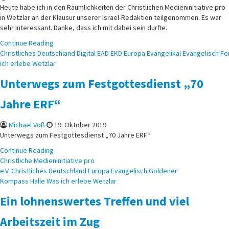
Heute habe ich in den Räumlichkeiten der Christlichen Medieninitiative pro
in Wetzlar an der Klausur unserer Israel-Redaktion teilgenommen. Es war
sehr interessant. Danke, dass ich mit dabei sein durfte.
Continue Reading
Posted
Christliches
Deutschland
Digital
EAD
EKD
Europa
Evangelikal
Evangelisch
Fe
in
ich erlebe
Wetzlar
Unterwegs zum Festgottesdienst „70
Jahre ERF“
Michael Voß
19. Oktober 2019
Unterwegs zum Festgottesdienst „70 Jahre ERF“
Continue Reading
Posted
Christliche Medieninitiative pro
in
e.V.
Christliches
Deutschland
Europa
Evangelisch
Goldener
Kompass
Halle
Was ich erlebe
Wetzlar
Ein lohnenswertes Treffen und viel
Arbeitszeit im Zug