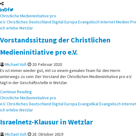
Posted
Christliche Medieninitiative pro
in
e.V.
Christliches
Deutschland
Digital
Europa
Evangelisch
Internet
Medien
Pri
ich erlebe
Wetzlar
Vorstandssitzung der Christlichen
Medieninitiative pro e.V.
Michael Voß
20. Februar 2020
Es ist immer wieder gut, mit so einem genialen Team für den Herrn
unterwegs zu sein: Der Vorstand der Christlichen Medieninitiative pro e.V.
tagt in der Geschäftsstelle in Wetzlar.
Continue Reading
Posted
Christliche Medieninitiative pro
in
e.V.
Christliches
Deutschland
Digital
Europa
Evangelikal
Evangelisch
Interne
ich erlebe
Wetzlar
Israelnetz-Klausur in Wetzlar
Michael Voß
28. Oktober 2019