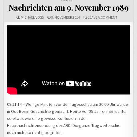
Nachrichten am 9. November 1989
ON
MICHAEL VOSS
9. NOVEMBER 2014
LEAVE A COMMENT
NACHRICHT
AM
9.
NOVEMBER
1989
09.11.14 – Wenige Minuten vor der Tagesschau um 20:00 Uhr wurde
in Ost-Berlin Geschichte gemacht. Heute vor 25 Jahren herrschte
so etwas wie eine gewisse Konfusion in der
Hauptnachrichtensendung der ARD. Die ganze Tragweite schien
noch nicht so richtig begriffen.