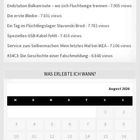
Endstation Balkanroute – wo sich Fluchtwege trennen
- 7.905 views
Die erste Bleibe
- 7.831 views
Ein Tag im Flüchtlingslager Slavonski Brod
- 7.782 views
Spezielles USB-Kabel fehlt
- 7.416 views
Service zum Selbermachen: Mein letztes Mal bei IKEA
- 7.106 views
#34C3: Die Geschichte einer Falschmeldung
- 6.848 views
WAS ERLEBTE ICH WANN?
August 2026
M
D
M
D
F
S
S
1
2
3
4
5
6
7
8
9
10
11
12
13
14
15
16