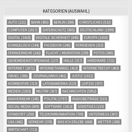
KATEGORIEN (AUSWAHL)
AUTO
(221)
BAHN
(455)
BERLIN
(280)
CHRISTLICHES
(532)
COMPUTER
(2017)
DATENSCHUTZ
(805)
DEUTSCHLAND
(1899)
DIGITAL
(3418)
DIGITALE SICHERHEIT
(845)
EUROPA
(1650)
EVANGELISCH
(244)
FACEBOOK
(245)
FERNSEHEN
(253)
FERNVERKEHR
(242)
FLUCHT / MIGRATION
(239)
FOTOS
(380)
GEHEIMDIENST/SPIONAGE
(227)
HALLE
(317)
HARDWARE
(721)
INTERNET
(2671)
INTERNETHANDEL
(413)
INTERNETRECHT
(483)
ISRAEL
(286)
JOURNALISMUS
(461)
JUSTIZ
(1012)
KOMMENTAR
(313)
LATEINAMERIKA
(523)
LEIPZIG
(397)
MEDIEN
(3203)
MILITÄR
(367)
NACHRICHTEN
(5952)
NAHVERKEHR
(245)
POLITIK
(2797)
RADIOBEITRÄGE
(515)
SOCIAL MEDIA
(809)
SOFTWARE
(1813)
SONSTIGES
(219)
STANDORT
(250)
TELEKOMMUNIKATION
(709)
UNTERWEGS
(367)
USA
(442)
VERKEHR
(378)
WAS ICH ERLEBE
(668)
WETTER
(288)
WIRTSCHAFT
(713)