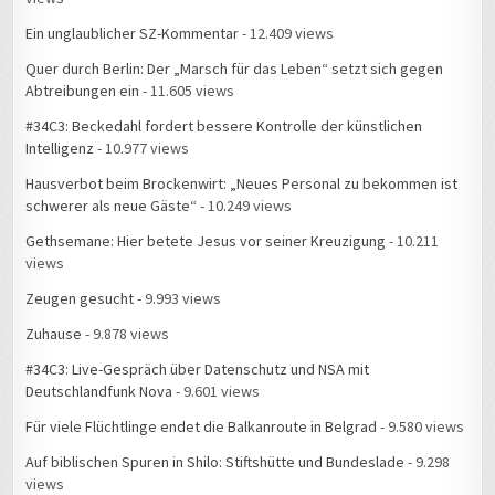
Ein unglaublicher SZ-Kommentar
- 12.409 views
Quer durch Berlin: Der „Marsch für das Leben“ setzt sich gegen
Abtreibungen ein
- 11.605 views
#34C3: Beckedahl fordert bessere Kontrolle der künstlichen
Intelligenz
- 10.977 views
Hausverbot beim Brockenwirt: „Neues Personal zu bekommen ist
schwerer als neue Gäste“
- 10.249 views
Gethsemane: Hier betete Jesus vor seiner Kreuzigung
- 10.211
views
Zeugen gesucht
- 9.993 views
Zuhause
- 9.878 views
#34C3: Live-Gespräch über Datenschutz und NSA mit
Deutschlandfunk Nova
- 9.601 views
Für viele Flüchtlinge endet die Balkanroute in Belgrad
- 9.580 views
Auf biblischen Spuren in Shilo: Stiftshütte und Bundeslade
- 9.298
views