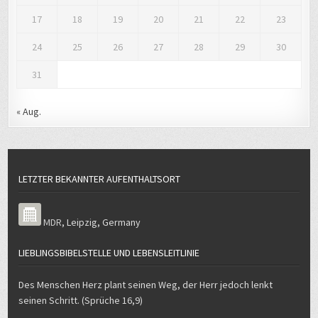
17
18
19
20
21
22
23
24
25
26
27
28
29
30
31
« Aug.
LETZTER BEKANNTER AUFENTHALTSORT
MDR
,
Leipzig
,
Germany
LIEBLINGSBIBELSTELLE UND LEBENSLEITLINIE
Des Menschen Herz plant seinen Weg, der Herr jedoch lenkt
seinen Schritt. (Sprüche 16,9)