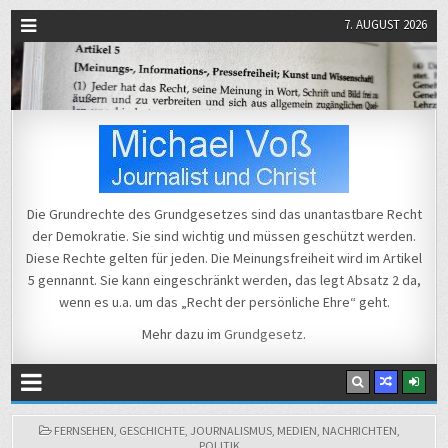
7. AUGUST 2026
Michael Voß
Journalist und Christ
Die Grundrechte des Grundgesetzes sind das unantastbare Recht
der Demokratie. Sie sind wichtig und müssen geschützt werden.
Diese Rechte gelten für jeden. Die Meinungsfreiheit wird im Artikel
5 gennannt. Sie kann eingeschränkt werden, das legt Absatz 2 da,
wenn es u.a. um das „Recht der persönliche Ehre“ geht.
Mehr dazu im
Grundgesetz
.
POSTED
FERNSEHEN
,
GESCHICHTE
,
JOURNALISMUS
,
MEDIEN
,
NACHRICHTEN
,
IN
POLITIK