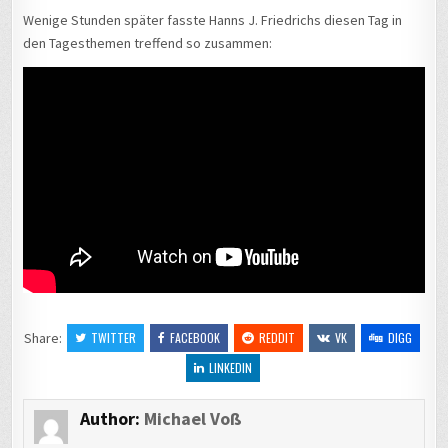
Wenige Stunden später fasste Hanns J. Friedrichs diesen Tag in
den Tagesthemen treffend so zusammen:
Share:
TWITTER
FACEBOOK
REDDIT
VK
DIGG
LINKEDIN
Author:
Michael Voß