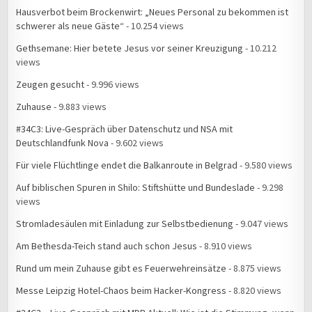
Hausverbot beim Brockenwirt: „Neues Personal zu bekommen ist
schwerer als neue Gäste“
- 10.254 views
Gethsemane: Hier betete Jesus vor seiner Kreuzigung
- 10.212
views
Zeugen gesucht
- 9.996 views
Zuhause
- 9.883 views
#34C3: Live-Gespräch über Datenschutz und NSA mit
Deutschlandfunk Nova
- 9.602 views
Für viele Flüchtlinge endet die Balkanroute in Belgrad
- 9.580 views
Auf biblischen Spuren in Shilo: Stiftshütte und Bundeslade
- 9.298
views
Stromladesäulen mit Einladung zur Selbstbedienung
- 9.047 views
Am Bethesda-Teich stand auch schon Jesus
- 8.910 views
Rund um mein Zuhause gibt es Feuerwehreinsätze
- 8.875 views
Messe Leipzig Hotel-Chaos beim Hacker-Kongress
- 8.820 views