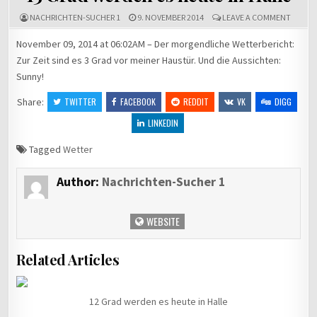
ON
NACHRICHTEN-SUCHER 1
9. NOVEMBER 2014
LEAVE A COMMENT
13
GRAD
November 09, 2014 at 06:02AM – Der morgendliche Wetterbericht:
WERDE
Zur Zeit sind es 3 Grad vor meiner Haustür. Und die Aussichten:
ES
HEUTE
Sunny!
IN
HALLE
Share:
TWITTER
FACEBOOK
REDDIT
VK
DIGG
LINKEDIN
Tagged
Wetter
Author:
Nachrichten-Sucher 1
WEBSITE
Related Articles
12 Grad werden es heute in Halle