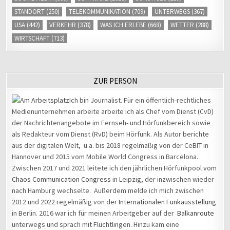
STANDORT
(250)
TELEKOMMUNIKATION
(709)
UNTERWEGS
(367)
USA
(442)
VERKEHR
(378)
WAS ICH ERLEBE
(668)
WETTER
(288)
WIRTSCHAFT
(713)
ZUR PERSON
Ich bin Journalist. Für ein öffentlich-rechtliches
Medienunternehmen arbeite arbeite ich als Chef vom Dienst (CvD)
der Nachrichtenangebote im Fernseh- und Hörfunkbereich sowie
als Redakteur vom Dienst (RvD) beim Hörfunk. Als Autor berichte
aus der digitalen Welt, u.a. bis 2018 regelmäßig von der CeBIT in
Hannover und 2015 vom Mobile World Congress in Barcelona.
Zwischen 2017 und 2021 leitete ich den jährlichen Hörfunkpool vom
Chaos Communication Congress
in Leipzig, der inzwischen wieder
nach Hamburg wechselte. Außerdem melde ich mich zwischen
2012 und 2022 regelmäßig von der
Internationalen Funkausstellung
in Berlin. 2016 war ich für meinen Arbeitgeber auf der
Balkanroute
unterwegs und sprach mit Flüchtlingen. Hinzu kam eine