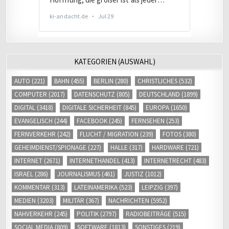
KATEGORIEN (AUSWAHL)
AUTO
(221)
BAHN
(455)
BERLIN
(280)
CHRISTLICHES
(532)
COMPUTER
(2017)
DATENSCHUTZ
(805)
DEUTSCHLAND
(1899)
DIGITAL
(3418)
DIGITALE SICHERHEIT
(845)
EUROPA
(1650)
EVANGELISCH
(244)
FACEBOOK
(245)
FERNSEHEN
(253)
FERNVERKEHR
(242)
FLUCHT / MIGRATION
(239)
FOTOS
(380)
GEHEIMDIENST/SPIONAGE
(227)
HALLE
(317)
HARDWARE
(721)
INTERNET
(2671)
INTERNETHANDEL
(413)
INTERNETRECHT
(483)
ISRAEL
(286)
JOURNALISMUS
(461)
JUSTIZ
(1012)
KOMMENTAR
(313)
LATEINAMERIKA
(523)
LEIPZIG
(397)
MEDIEN
(3203)
MILITÄR
(367)
NACHRICHTEN
(5952)
NAHVERKEHR
(245)
POLITIK
(2797)
RADIOBEITRÄGE
(515)
SOCIAL MEDIA
(809)
SOFTWARE
(1813)
SONSTIGES
(219)