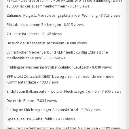
#34C3 – Live-Gespräch mit MDR Aktuell: Wie ist die Stimmung, wenn
15.000 Hacker zusammenkommen?
- 8.814 views
Zuhause, Folge 1: Mein Lieblingsplatz in der Wohnung
- 8.723 views
Plakate als stumme Zeitzeugen
- 8.315 views
20 Jahre Israelnetz
- 8.145 views
Besuch der Knesset in Jerusalem
- 8.088 views
„Christlicher Medienverbund KEP“ heißt künftig „Christliche
Medieninitiative pro“
- 8.083 views
Frühlingserwachen im Straßenbahnhof Leutzsch
- 8.038 views
BFP stellt Zeitschrift GEISTbewegt! zum Jahresende ein – mein
Kommentar dazu
- 7.999 views
Endstation Balkanroute – wo sich Fluchtwege trennen
- 7.906 views
Die erste Bleibe
- 7.834 views
Ein Tag im Flüchtlingslager Slavonski Brod
- 7.783 views
Spezielles USB-Kabel fehlt
- 7.422 views
Service zum Selbermachen: Mein letztes Mal bei IKEA
- 7.109 views