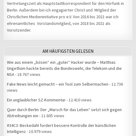
Vertretungszeit als Hauptstadtkorrespondent für den Hörfunk in
Berlin. Außerdem bin ich engagierter Christ und Mitglied der
Christlichen Medieninitiative pro e.V. Von 2016 bis 2021 war ich
ehrenamtliches Vorstandsmitglied, von 2018 bis 2021 als
Vorsitzender.
AM HÄUFIGSTEN GELESEN
Wie aus einem „bösen“ ein „guter“ Hacker wurde – Matthias
Ungethüm hackte bereits die Bundeswehr, die Telekom und die
NSA
- 18.767 views
Fake News leicht gemacht – ein Tool zum Selbermachen
- 12.736
views
Ein unglaublicher SZ-Kommentar
- 12.410 views
Quer durch Berlin: Der „Marsch für das Leben“ setzt sich gegen
Abtreibungen ein
- 11.605 views
#34C3: Beckedahl fordert bessere Kontrolle der künstlichen
Intelligenz
- 10.979 views