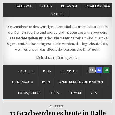
FACEBOOK
TWITTER
INSTAGRAM
RSS-FEED
7. AUGUST 2026
KONTAKT
Michael Voß
Journalist und Christ
Die Grundrechte des Grundgesetzes sind das unantastbare Recht
der Demokratie. Sie sind wichtig und müssen geschützt werden.
Diese Rechte gelten für jeden. Die Meinungsfreiheit wird im Artikel
5 gennannt. Sie kann eingeschränkt werden, das legt Absatz 2 da,
wenn es u.a. um das „Recht der persönliche Ehre“ geht.
Mehr dazu im
Grundgesetz
.
AKTUELLES
BLOG
JOURNALIST
CHRIST
ELEKTROAUTO
BAHN
WANDERUNGEN ZUM BROCKEN
FOTOS / VIDEOS
DIGITAL
TERMINE
VITA
POSTED
WETTER
IN
13 Grad werden es heute in Halle