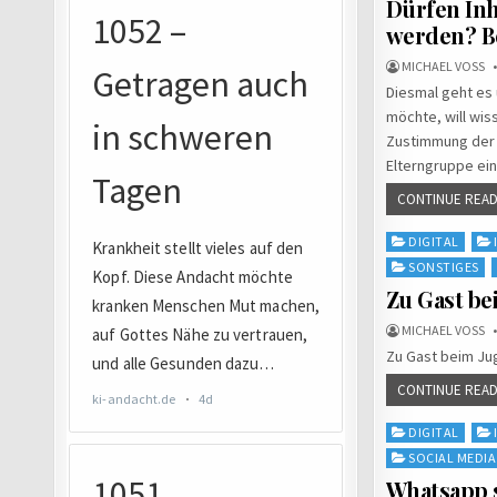
Dürfen Inh
werden? Be
MICHAEL VOSS
Diesmal geht es 
möchte, will wis
Zustimmung der B
Elterngruppe ein
CONTINUE READ
Posted
DIGITAL
in
SONSTIGES
Zu Gast b
MICHAEL VOSS
Zu Gast beim Ju
CONTINUE READ
Posted
DIGITAL
in
SOCIAL MEDIA
Whatsapp 