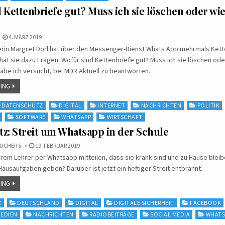
 Kettenbriefe gut? Muss ich sie löschen oder wie 
?
4. MÄRZ 2019
erin Margret Dorl hat über den Messenger-Dienst Whats App mehrmals Kett
t sie dazu Fragen: Wofür sind Kettenbriefe gut? Muss ich sie löschen oder 
abe ich versucht, bei MDR Aktuell zu beantworten.
ING
DATENSCHUTZ
DIGITAL
INTERNET
NACHRICHTEN
POLITIK
SOFTWARE
WHATSAPP
WIRTSCHAFT
z: Streit um Whatsapp in der Schule
UCHER 5
19. FEBRUAR 2019
hrem Lehrer per Whatsapp mitteilen, dass sie krank sind und zu Hause blei
Hausaufgaben geben? Darüber ist jetzt ein heftiger Streit entbrannt.
ING
Z
DEUTSCHLAND
DIGITAL
DIGITALE SICHERHEIT
FACEBOOK
EDIEN
NACHRICHTEN
RADIOBEITRÄGE
SOCIAL MEDIA
WHATS