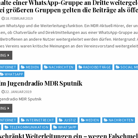
alte einer WhatsApp-Gruppe an Dritte weitergel
i größeren Gruppen gelten die Beiträge als öffe
18. FEBRUAR 2019
um WhatsApp und die Weiterleitungsfunktion. Ein MDR-Aktuell-Hörer, der u
sen, ob Chatverläufe und Direktmitteilungen aus einer WhatsApp-Gruppe a
etroffenen an andere Nutzer weitergeleitet werden dürfen. Hintergrund: 
es Vereins waren kritische Meinungen an den Vereinsvorstand weitergelei
ING
INTERNET
MEDIEN
NACHRICHTEN
RADIOBEITRÄGE
SOCIAL M
WHATSAPP
eim Jugendradio MDR Sputnik
22. JANUAR 2019
gendradio MDR Sputnik
ING
INTERNET
INTERNETRECHT
JUSTIZ
MEDIEN
NACHRICHTEN
TELEKOMMUNIKATION
WHATSAPP
schränkt Weiterleitungen ein – wegen Falschm