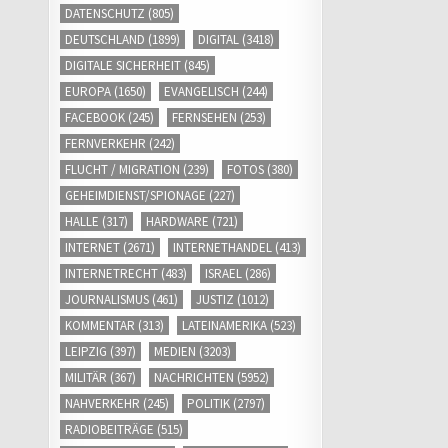
DATENSCHUTZ
(805)
DEUTSCHLAND
(1899)
DIGITAL
(3418)
DIGITALE SICHERHEIT
(845)
EUROPA
(1650)
EVANGELISCH
(244)
FACEBOOK
(245)
FERNSEHEN
(253)
FERNVERKEHR
(242)
FLUCHT / MIGRATION
(239)
FOTOS
(380)
GEHEIMDIENST/SPIONAGE
(227)
HALLE
(317)
HARDWARE
(721)
INTERNET
(2671)
INTERNETHANDEL
(413)
INTERNETRECHT
(483)
ISRAEL
(286)
JOURNALISMUS
(461)
JUSTIZ
(1012)
KOMMENTAR
(313)
LATEINAMERIKA
(523)
LEIPZIG
(397)
MEDIEN
(3203)
MILITÄR
(367)
NACHRICHTEN
(5952)
NAHVERKEHR
(245)
POLITIK
(2797)
RADIOBEITRÄGE
(515)