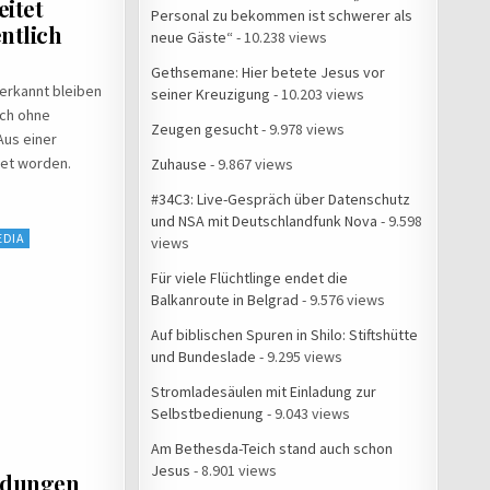
eitet
Personal zu bekommen ist schwerer als
ntlich
neue Gäste“
- 10.238 views
Gethsemane: Hier betete Jesus vor
nerkannt bleiben
seiner Kreuzigung
- 10.203 views
uch ohne
Zeugen gesucht
- 9.978 views
Aus einer
tet worden.
Zuhause
- 9.867 views
#34C3: Live-Gespräch über Datenschutz
und NSA mit Deutschlandfunk Nova
- 9.598
EDIA
views
Für viele Flüchtlinge endet die
Balkanroute in Belgrad
- 9.576 views
Auf biblischen Spuren in Shilo: Stiftshütte
und Bundeslade
- 9.295 views
Stromladesäulen mit Einladung zur
Selbstbedienung
- 9.043 views
Am Bethesda-Teich stand auch schon
Jesus
- 8.901 views
eldungen