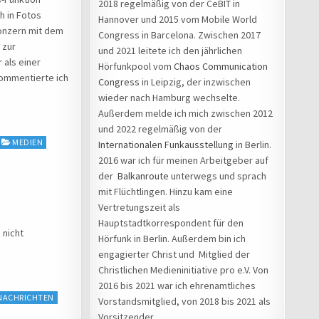
2018 regelmäßig von der CeBIT in
h in Fotos
Hannover und 2015 vom Mobile World
onzern mit dem
Congress in Barcelona. Zwischen 2017
 zur
und 2021 leitete ich den jährlichen
 als einer
Hörfunkpool vom
Chaos Communication
kommentierte ich
Congress
in Leipzig, der inzwischen
wieder nach Hamburg wechselte.
Außerdem melde ich mich zwischen 2012
und 2022 regelmäßig von der
MEDIEN
Internationalen Funkausstellung
in Berlin.
2016 war ich für meinen Arbeitgeber auf
der
Balkanroute
unterwegs und sprach
mit Flüchtlingen. Hinzu kam eine
Vertretungszeit als
Hauptstadtkorrespondent für den
 nicht
Hörfunk in Berlin. Außerdem bin ich
engagierter Christ und Mitglied der
Christlichen Medieninitiative pro e.V. Von
2016 bis 2021 war ich ehrenamtliches
NACHRICHTEN
Vorstandsmitglied, von 2018 bis 2021 als
Vorsitzender.