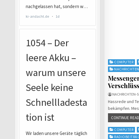
Posted
COMPUTER
in
NACHRICHTE
Messenger
Verschlüs
NACHRICHTEN-S
Hassrede und Ter
bekämpfen. Mess
CONTINUE READ
Posted
COMPUTER
in
RADIOBEITRÄ