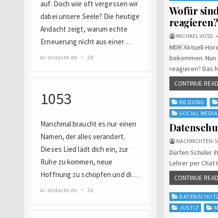
Wofür sind
reagieren
MICHAEL VOSS
MDR Aktuell-Hör
bekommen. Nun ha
reagieren? Das h
CONTINUE READ
Posted
BILDUNG
in
SOCIAL MEDIA
Datenschut
NACHRICHTEN-S
Dürfen Schüler i
Lehrer per Chat 
CONTINUE READ
Posted
DATENSCHUT
in
JUSTIZ
M