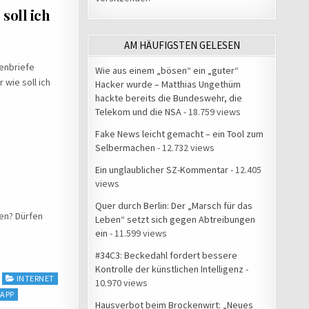
soll ich
AM HÄUFIGSTEN GELESEN
enbriefe
Wie aus einem „bösen“ ein „guter“
wie soll ich
Hacker wurde – Matthias Ungethüm
hackte bereits die Bundeswehr, die
Telekom und die NSA
- 18.759 views
Fake News leicht gemacht – ein Tool zum
Selbermachen
- 12.732 views
Ein unglaublicher SZ-Kommentar
- 12.405
views
Quer durch Berlin: Der „Marsch für das
ben? Dürfen
Leben“ setzt sich gegen Abtreibungen
ein
- 11.599 views
#34C3: Beckedahl fordert bessere
Kontrolle der künstlichen Intelligenz
-
INTERNET
10.970 views
APP
Hausverbot beim Brockenwirt: „Neues