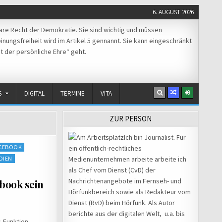
6. AUGUST 2026
re Recht der Demokratie. Sie sind wichtig und müssen
nungsfreiheit wird im Artikel 5 gennannt. Sie kann eingeschränkt
t der persönliche Ehre“ geht.
S
DIGITAL
TERMINE
VITA
ZUR PERSON
Ich bin Journalist. Für
CEBOOK
ein öffentlich-rechtliches
DIEN
Medienunternehmen arbeite arbeite ich
als Chef vom Dienst (CvD) der
Nachrichtenangebote im Fernseh- und
ebook sein
Hörfunkbereich sowie als Redakteur vom
Dienst (RvD) beim Hörfunk. Als Autor
berichte aus der digitalen Welt, u.a. bis
-Funktion