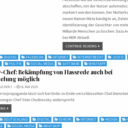
abschaffen, mit der Nutzer automatisc
markiert werden können. Der Mutterk
neuen Namen Meta kündigte an, Daten
Identifizierung der Gesichter von mehr
Milliarde Menschen zu löschen. Dazu 
bei MDR Aktuell.
CONTINUE READING
DIGITAL
FACEBOOK
INTERNET
INTERNETRECHT
JUSTIZ
N
POLITIK
SOCIAL MEDIA
SOFTWARE
WHATSAPP
-Chef: Bekämpfung von Hassrede auch bei
selung möglich
UCHER 1
16. MAI 2019
rorpropaganda lässt sich bei Ende-zu-Ende-verschlüsselten Chat-Diensten
enger-Chef Stan Chudnovsky widerspricht.
ING
DEUTSCHLAND
DIGITAL
EUROPA
INTERNET
MEDIEN
GE
SOCIAL MEDIA
WHATSAPP