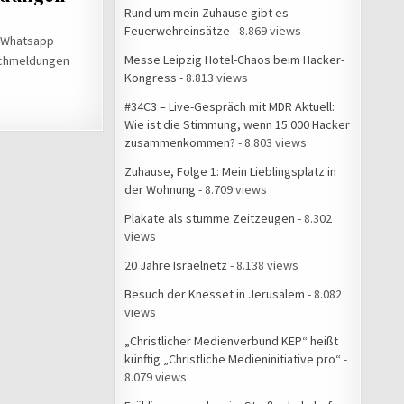
Rund um mein Zuhause gibt es
Feuerwehreinsätze
- 8.869 views
r: Whatsapp
Messe Leipzig Hotel-Chaos beim Hacker-
lschmeldungen
Kongress
- 8.813 views
#34C3 – Live-Gespräch mit MDR Aktuell:
Wie ist die Stimmung, wenn 15.000 Hacker
zusammenkommen?
- 8.803 views
Zuhause, Folge 1: Mein Lieblingsplatz in
der Wohnung
- 8.709 views
Plakate als stumme Zeitzeugen
- 8.302
views
20 Jahre Israelnetz
- 8.138 views
Besuch der Knesset in Jerusalem
- 8.082
views
„Christlicher Medienverbund KEP“ heißt
künftig „Christliche Medieninitiative pro“
-
8.079 views