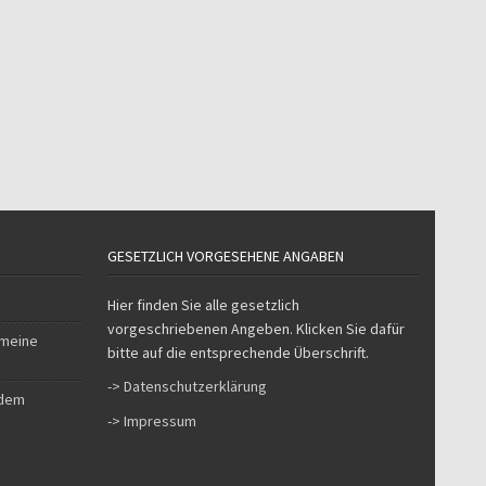
GESETZLICH VORGESEHENE ANGABEN
Hier finden Sie alle gesetzlich
vorgeschriebenen Angeben. Klicken Sie dafür
 meine
bitte auf die entsprechende Überschrift.
-> Datenschutzerklärung
 dem
-> Impressum