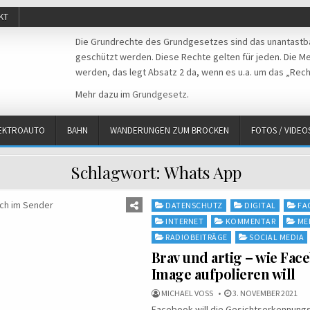
KT
Die Grundrechte des Grundgesetzes sind das unantastba
geschützt werden. Diese Rechte gelten für jeden. Die Mei
werden, das legt Absatz 2 da, wenn es u.a. um das „Rech
Mehr dazu im
Grundgesetz
.
EKTROAUTO
BAHN
WANDERUNGEN ZUM BROCKEN
FOTOS / VIDEO
Schlagwort:
Whats App
Posted
DATENSCHUTZ
DIGITAL
FA
in
INTERNET
KOMMENTAR
ME
RADIOBEITRÄGE
SOCIAL MEDIA
Brav und artig – wie Fac
Image aufpolieren will
MICHAEL VOSS
3. NOVEMBER 2021
Facebook will die Gesichtserkennungs