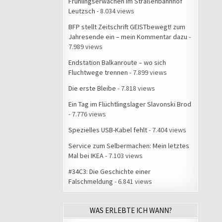
Frühlingserwachen im Straßenbahnhof
Leutzsch
- 8.034 views
BFP stellt Zeitschrift GEISTbewegt! zum
Jahresende ein – mein Kommentar dazu
-
7.989 views
Endstation Balkanroute – wo sich
Fluchtwege trennen
- 7.899 views
Die erste Bleibe
- 7.818 views
Ein Tag im Flüchtlingslager Slavonski Brod
- 7.776 views
Spezielles USB-Kabel fehlt
- 7.404 views
Service zum Selbermachen: Mein letztes
Mal bei IKEA
- 7.103 views
#34C3: Die Geschichte einer
Falschmeldung
- 6.841 views
WAS ERLEBTE ICH WANN?