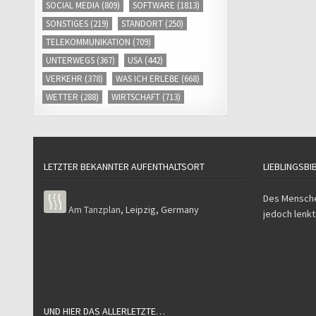
SOCIAL MEDIA
(809)
SOFTWARE
(1813)
SONSTIGES
(219)
STANDORT
(250)
TELEKOMMUNIKATION
(709)
UNTERWEGS
(367)
USA
(442)
VERKEHR
(378)
WAS ICH ERLEBE
(668)
WETTER
(288)
WIRTSCHAFT
(713)
LETZTER BEKANNTER AUFENTHALTSORT
LIEBLINGSBI
Des Mensche
Am Tanzplan
,
Leipzig
,
Germany
jedoch lenkt
UND HIER DAS ALLERLETZTE…